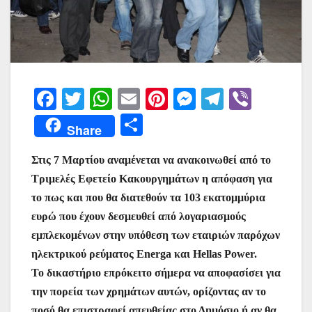
F
T
W
E
Pi
M
T
Vi
a
w
h
m
nt
e
el
b
Μ
Share
c
itt
at
ai
er
s
e
er
οι
e
er
s
l
e
s
gr
Στις 7 Μαρτίου αναμένεται να ανακοινωθεί από το
ρ
Τριμελές Εφετείο Κακουργημάτων η απόφαση για
b
A
st
e
a
α
το πως και που θα διατεθούν τα 103 εκατομμύρια
o
p
n
m
σ
ευρώ που έχουν δεσμευθεί από λογαριασμούς
o
p
g
τε
εμπλεκομένων στην υπόθεση των εταιριών παρόχων
k
er
ίτ
ηλεκτρικού ρεύματος Energa και Hellas Power.
Το δικαστήριο επρόκειτο σήμερα να αποφασίσει για
ε
την πορεία των χρημάτων αυτών, ορίζοντας αν το
ποσό θα επιστραφεί απευθείας στο Δημόσιο ή αν θα