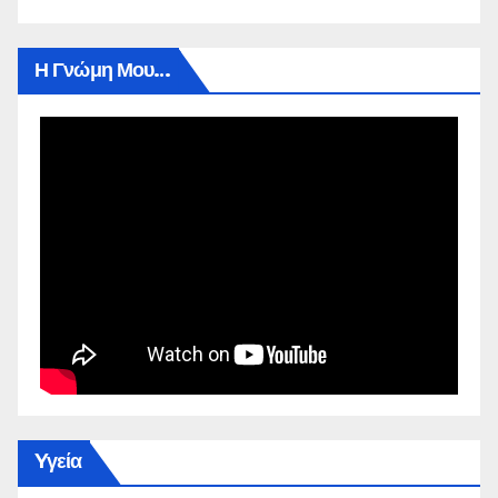
Η Γνώμη Μου…
Yγεία