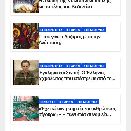
Η Άλωση της Κωνσταντινούπολης
και το τέλος του Βυζαντίου
ΕΠΙΚΑΙΡΌΤΗΤΑ
ΙΣΤΟΡΙΚΆ
ΣΤΙΓΜΙΌΤΥΠΑ
Τι απέγινε ο Λάζαρος μετά την
Ανάσταση;
ΕΠΙΚΑΙΡΌΤΗΤΑ
ΙΣΤΟΡΙΚΆ
ΣΤΙΓΜΙΌΤΥΠΑ
Έγκλημα και Σιωπή: Ο Έλληνας
αιχμάλωτος που επέστρεψε από το
Παραπέτασμα
ΔΙΑΒΆΣΤΕ
ΙΣΤΟΡΙΚΆ
ΣΤΙΓΜΙΌΤΥΠΑ
«Έχει κόκκινη σημαία και ανθρώπους
σίγουρα» – Η τελευταία συνομιλία
των ηρώων στα Ίμια, πριν τη
συντριβή του ελικοπτέρου