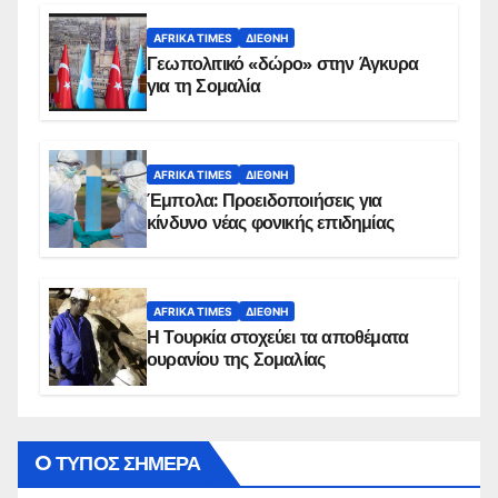
AFRIKA TIMES
ΔΙΕΘΝΉ
Γεωπολιτικό «δώρο» στην Άγκυρα
για τη Σομαλία
AFRIKA TIMES
ΔΙΕΘΝΉ
Έμπολα: Προειδοποιήσεις για
κίνδυνο νέας φονικής επιδημίας
AFRIKA TIMES
ΔΙΕΘΝΉ
Η Τουρκία στοχεύει τα αποθέματα
ουρανίου της Σομαλίας
O ΤΥΠΟΣ ΣΗΜΕΡΑ