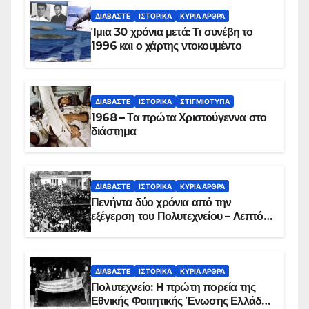
ΔΙΑΒΆΣΤΕ
ΙΣΤΟΡΙΚΆ
ΚΥΡΙΑ ΑΡΘΡΑ
Ίμια 30 χρόνια μετά: Τι συνέβη το
1996 και ο χάρτης ντοκουμέντο
ΔΙΑΒΆΣΤΕ
ΙΣΤΟΡΙΚΆ
ΣΤΙΓΜΙΌΤΥΠΑ
1968 – Τα πρώτα Χριστούγεννα στο
διάστημα
ΔΙΑΒΆΣΤΕ
ΙΣΤΟΡΙΚΆ
ΚΥΡΙΑ ΑΡΘΡΑ
Πενήντα δύο χρόνια από την
εξέγερση του Πολυτεχνείου – Λεπτό
προς λεπτό η εισβολή – ΦΩΤΟ και
ΒΙΝΤΕΟ
ΔΙΑΒΆΣΤΕ
ΙΣΤΟΡΙΚΆ
ΚΥΡΙΑ ΑΡΘΡΑ
Πολυτεχνείο: Η πρώτη πορεία της
Εθνικής Φοιτητικής Ένωσης Ελλάδος