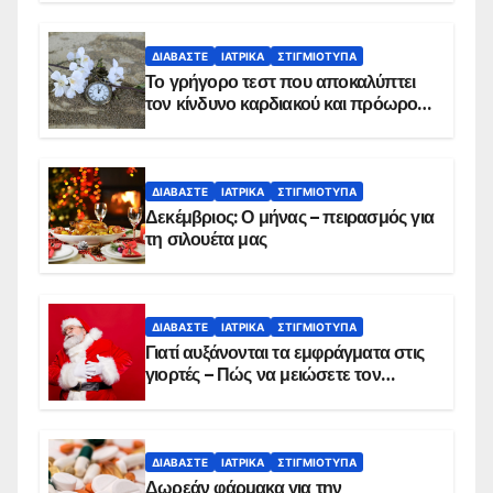
ΔΙΑΒΆΣΤΕ
ΙΑΤΡΙΚΆ
ΣΤΙΓΜΙΌΤΥΠΑ
Το γρήγορο τεστ που αποκαλύπτει
τον κίνδυνο καρδιακού και πρόωρου
θανάτου
ΔΙΑΒΆΣΤΕ
ΙΑΤΡΙΚΆ
ΣΤΙΓΜΙΌΤΥΠΑ
Δεκέμβριος: Ο μήνας – πειρασμός για
τη σιλουέτα μας
ΔΙΑΒΆΣΤΕ
ΙΑΤΡΙΚΆ
ΣΤΙΓΜΙΌΤΥΠΑ
Γιατί αυξάνονται τα εμφράγματα στις
γιορτές – Πώς να μειώσετε τον
κίνδυνο, σύμφωνα με καρδιολόγο
ΔΙΑΒΆΣΤΕ
ΙΑΤΡΙΚΆ
ΣΤΙΓΜΙΌΤΥΠΑ
Δωρεάν φάρμακα για την