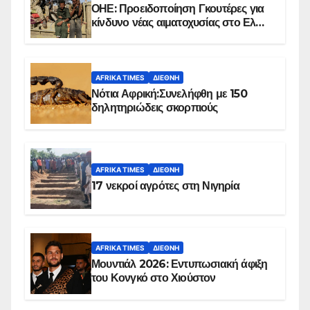
ΟΗΕ: Προειδοποίηση Γκουτέρες για
κίνδυνο νέας αιματοχυσίας στο Ελ
Ομπέιντ του Σουδάν
AFRIKA TIMES
ΔΙΕΘΝΉ
Νότια Αφρική:Συνελήφθη με 150
δηλητηριώδεις σκορπιούς
AFRIKA TIMES
ΔΙΕΘΝΉ
17 νεκροί αγρότες στη Νιγηρία
AFRIKA TIMES
ΔΙΕΘΝΉ
Μουντιάλ 2026: Εντυπωσιακή άφιξη
του Κονγκό στο Χιούστον