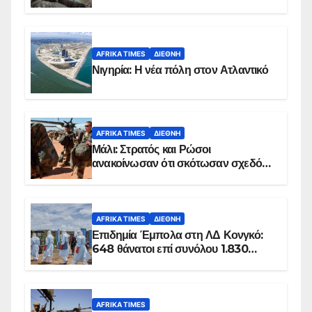
AFRIKA TIMES
ΔΙΕΘΝΉ
Νιγηρία: Η νέα πόλη στον Ατλαντικό
AFRIKA TIMES
ΔΙΕΘΝΉ
Μάλι: Στρατός και Ρώσοι
ανακοίνωσαν ότι σκότωσαν σχεδόν
100 τζιχαντιστές
AFRIKA TIMES
ΔΙΕΘΝΉ
Επιδημία Έμπολα στη ΛΔ Κονγκό:
648 θάνατοι επί συνόλου 1.830
επιβεβαιωμένων κρουσμάτων
AFRIKA TIMES