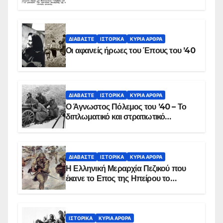
στις 17 Νοεμβρίου 1975 με την
αιματοβαμμένη σημαία
ΔΙΑΒΆΣΤΕ
ΙΣΤΟΡΙΚΆ
ΚΥΡΙΑ ΑΡΘΡΑ
Οι αφανείς ήρωες του Έπους του ’40
ΔΙΑΒΆΣΤΕ
ΙΣΤΟΡΙΚΆ
ΚΥΡΙΑ ΑΡΘΡΑ
Ο Άγνωστος Πόλεμος του ’40 – Το
διπλωματικό και στρατιωτικό
παρασκήνιο
ΔΙΑΒΆΣΤΕ
ΙΣΤΟΡΙΚΆ
ΚΥΡΙΑ ΑΡΘΡΑ
Η Ελληνική Μεραρχία Πεζικού που
έκανε το Επος της Ηπείρου το
χειμώνα του 1940
ΙΣΤΟΡΙΚΆ
ΚΥΡΙΑ ΑΡΘΡΑ