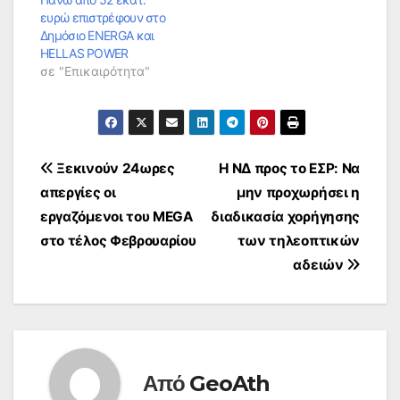
δεν ειναι ενημερος
ευρώ επιστρέφουν στο
για τη δικογραφία. Κι
Δημόσιο ENERGA και
αυτό γιατί ανέλαβε
HELLAS POWER
την υπεράσπιση του
σε "Επικαιρότητα"
κατηγορούμενου πριν
από λίγες ημέρες…
Πλοήγηση
Ξεκινούν 24ωρες
Η ΝΔ προς το ΕΣΡ: Να
απεργίες οι
μην προχωρήσει η
άρθρων
εργαζόμενοι του MEGA
διαδικασία χορήγησης
στο τέλος Φεβρουαρίου
των τηλεοπτικών
αδειών
Από
GeoAth