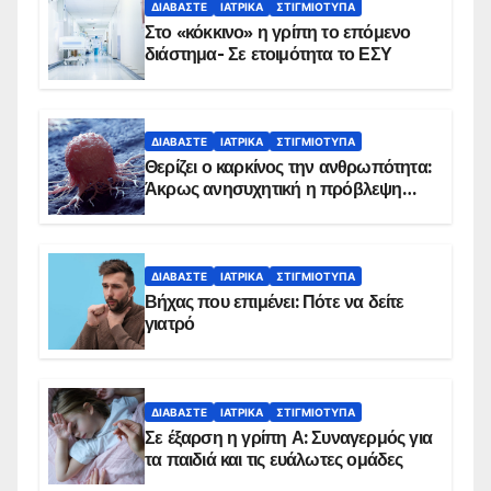
ΔΙΑΒΆΣΤΕ
ΙΑΤΡΙΚΆ
ΣΤΙΓΜΙΌΤΥΠΑ
Στο «κόκκινο» η γρίπη το επόμενο
διάστημα- Σε ετοιμότητα το ΕΣΥ
ΔΙΑΒΆΣΤΕ
ΙΑΤΡΙΚΆ
ΣΤΙΓΜΙΌΤΥΠΑ
Θερίζει ο καρκίνος την ανθρωπότητα:
Άκρως ανησυχητική η πρόβλεψη…
ΔΙΑΒΆΣΤΕ
ΙΑΤΡΙΚΆ
ΣΤΙΓΜΙΌΤΥΠΑ
Βήχας που επιμένει: Πότε να δείτε
γιατρό
ΔΙΑΒΆΣΤΕ
ΙΑΤΡΙΚΆ
ΣΤΙΓΜΙΌΤΥΠΑ
Σε έξαρση η γρίπη Α: Συναγερμός για
τα παιδιά και τις ευάλωτες ομάδες