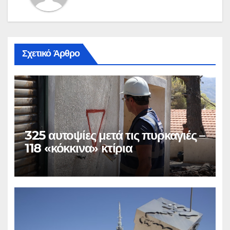
Σχετικό Άρθρο
325 αυτοψίες μετά τις πυρκαγιές –
118 «κόκκινα» κτίρια