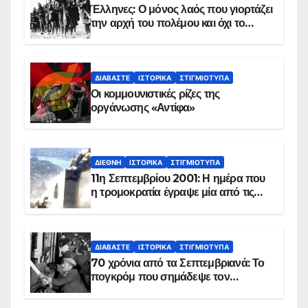
Έλληνες: Ο μόνος λαός που γιορτάζει
την αρχή του πολέμου και όχι το
τέλος του
ΔΙΑΒΆΣΤΕ
ΙΣΤΟΡΙΚΆ
ΣΤΙΓΜΙΌΤΥΠΑ
Οι κομμουνιστικές ρίζες της
οργάνωσης «Αντίφα»
ΔΙΕΘΝΉ
ΙΣΤΟΡΙΚΆ
ΣΤΙΓΜΙΌΤΥΠΑ
11η Σεπτεμβρίου 2001: Η ημέρα που
η τρομοκρατία έγραψε μία από τις
πιο μαύρες σελίδες στην ιστορία του
πλανήτη
ΔΙΑΒΆΣΤΕ
ΙΣΤΟΡΙΚΆ
ΣΤΙΓΜΙΌΤΥΠΑ
70 χρόνια από τα Σεπτεμβριανά: Το
πογκρόμ που σημάδεψε τον
ελληνισμό της Κωνσταντινούπολης