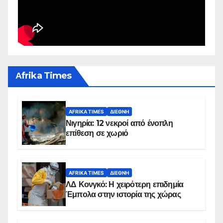
Αfrika Times
AFRIKA TIMES
ΔΙΕΘΝΉ
Νιγηρία: 12 νεκροί από ένοπλη
επίθεση σε χωριό
AFRIKA TIMES
ΔΙΕΘΝΉ
ΛΔ Κονγκό: Η χειρότερη επιδημία
Έμπολα στην ιστορία της χώρας