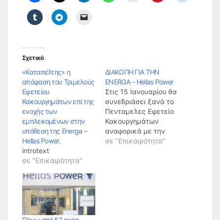
Σχετικά
«Καταπέλτης» η
ΔΙΑΚΟΠΗ ΓΙΑ ΤΗΝ
απόφαση του Τριμελούς
ENERGA – Hellas Power
Εφετείου
Στις 15 Ιανουαρίου θα
Κακουργημάτων επί της
συνεδριάσει ξανά το
ενοχής των
Πενταμελες Εφετείο
εμπλεκομένων στην
Κακουργημάτων
υπόθεση της Energa –
αναφορικά με την
Hellas Power.
υπόθεση της Energa-
σε "Επικαιρότητα"
introtext
Hellas Power. Ο
σε "Επικαιρότητα"
συνήγορος του
Αχιλλέα Φλώρου,
Μιχάλης
Δημητρακοπουλος,
δήλωσε κώλυμα στο
πρόσωπό του,
υποστηείζοντας πως
Πάνω από 52 εκατ.