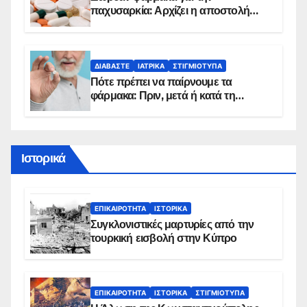
παχυσαρκία: Αρχίζει η αποστολή
sms για τους δικαιούχους – Οι
προϋποθέσεις ένταξης στο
πρόγραμμα
ΔΙΑΒΆΣΤΕ
ΙΑΤΡΙΚΆ
ΣΤΙΓΜΙΌΤΥΠΑ
Πότε πρέπει να παίρνουμε τα
φάρμακα: Πριν, μετά ή κατά τη
διάρκεια του φαγητού;
Ιστορικά
ΕΠΙΚΑΙΡΌΤΗΤΑ
ΙΣΤΟΡΙΚΆ
Συγκλονιστικές μαρτυρίες από την
τουρκική εισβολή στην Κύπρο
ΕΠΙΚΑΙΡΌΤΗΤΑ
ΙΣΤΟΡΙΚΆ
ΣΤΙΓΜΙΌΤΥΠΑ