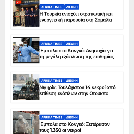
AFRIKA TIMES
ΔΙΕΘΝΉ
Η Τουρκία ενισχύει στρατιωτική και
ενεργειακή παρουσία στη Σομαλία
AFRIKA TIMES
ΔΙΕΘΝΉ
Έμπολα στο Κονγκό: Ανησυχία για
τη μεγάλη εξάπλωση της επιδημίας
AFRIKA TIMES
ΔΙΕΘΝΉ
Νιγηρία: Τουλάχιστον 14 νεκροί από
επίθεση ενόπλων στην Οτούκπο
AFRIKA TIMES
ΔΙΕΘΝΉ
Έμπολα στο Κονγκό: Ξεπέρασαν
τους 1.350 οι νεκροί