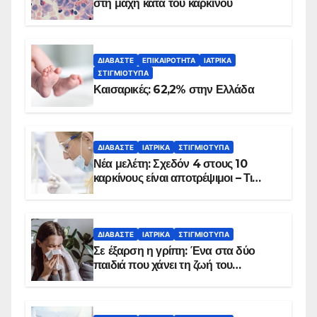
στη μάχη κατά του καρκίνου
ΔΙΑΒΆΣΤΕ
ΕΠΙΚΑΙΡΌΤΗΤΑ
ΙΑΤΡΙΚΆ
ΣΤΙΓΜΙΌΤΥΠΑ
Καισαρικές: 62,2% στην Ελλάδα
ΔΙΑΒΆΣΤΕ
ΙΑΤΡΙΚΆ
ΣΤΙΓΜΙΌΤΥΠΑ
Νέα μελέτη: Σχεδόν 4 στους 10
καρκίνους είναι αποτρέψιμοι – Τι
δείχνουν τα στοιχεία
ΔΙΑΒΆΣΤΕ
ΙΑΤΡΙΚΆ
ΣΤΙΓΜΙΌΤΥΠΑ
Σε έξαρση η γρίπη: Ένα στα δύο
παιδιά που χάνει τη ζωή του
αντιμετωπίζει υποκείμενο νόσημα –
Εμβολιασμό συνιστούν οι ειδικοί