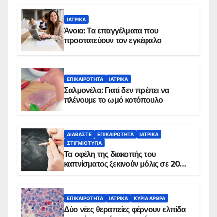
ΙΑΤΡΙΚΆ
Άνοια: Τα επαγγέλματα που
προστατεύουν τον εγκέφαλο
ΕΠΙΚΑΙΡΌΤΗΤΑ
ΙΑΤΡΙΚΆ
Σαλμονέλα: Γιατί δεν πρέπει να
πλένουμε το ωμό κοτόπουλο
ΔΙΑΒΆΣΤΕ
ΕΠΙΚΑΙΡΌΤΗΤΑ
ΙΑΤΡΙΚΆ
ΣΤΙΓΜΙΌΤΥΠΑ
Τα οφέλη της διακοπής του
καπνίσματος ξεκινούν μόλις σε 20
λεπτά
ΕΠΙΚΑΙΡΌΤΗΤΑ
ΙΑΤΡΙΚΆ
ΚΥΡΙΑ ΑΡΘΡΑ
Δύο νέες θεραπείες φέρνουν ελπίδα