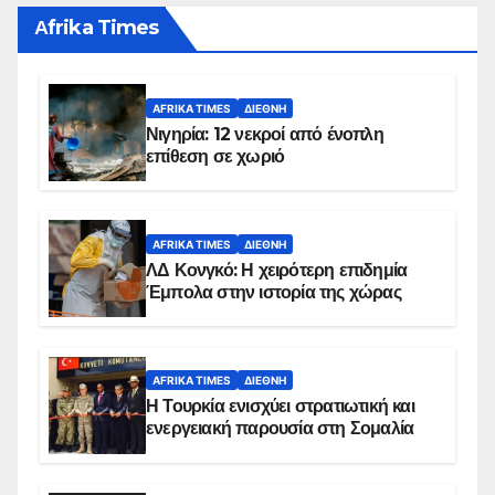
Αfrika Times
AFRIKA TIMES
ΔΙΕΘΝΉ
Νιγηρία: 12 νεκροί από ένοπλη
επίθεση σε χωριό
AFRIKA TIMES
ΔΙΕΘΝΉ
ΛΔ Κονγκό: Η χειρότερη επιδημία
Έμπολα στην ιστορία της χώρας
AFRIKA TIMES
ΔΙΕΘΝΉ
Η Τουρκία ενισχύει στρατιωτική και
ενεργειακή παρουσία στη Σομαλία