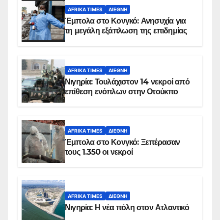
AFRIKA TIMES
ΔΙΕΘΝΉ
Έμπολα στο Κονγκό: Ανησυχία για
τη μεγάλη εξάπλωση της επιδημίας
AFRIKA TIMES
ΔΙΕΘΝΉ
Νιγηρία: Τουλάχιστον 14 νεκροί από
επίθεση ενόπλων στην Οτούκπο
AFRIKA TIMES
ΔΙΕΘΝΉ
Έμπολα στο Κονγκό: Ξεπέρασαν
τους 1.350 οι νεκροί
AFRIKA TIMES
ΔΙΕΘΝΉ
Νιγηρία: Η νέα πόλη στον Ατλαντικό