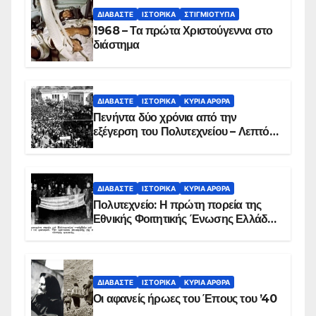
ΔΙΑΒΆΣΤΕ
ΙΣΤΟΡΙΚΆ
ΣΤΙΓΜΙΌΤΥΠΑ
1968 – Τα πρώτα Χριστούγεννα στο
διάστημα
ΔΙΑΒΆΣΤΕ
ΙΣΤΟΡΙΚΆ
ΚΥΡΙΑ ΑΡΘΡΑ
Πενήντα δύο χρόνια από την
εξέγερση του Πολυτεχνείου – Λεπτό
προς λεπτό η εισβολή – ΦΩΤΟ και
ΒΙΝΤΕΟ
ΔΙΑΒΆΣΤΕ
ΙΣΤΟΡΙΚΆ
ΚΥΡΙΑ ΑΡΘΡΑ
Πολυτεχνείο: Η πρώτη πορεία της
Εθνικής Φοιτητικής Ένωσης Ελλάδος
στις 17 Νοεμβρίου 1975 με την
αιματοβαμμένη σημαία
ΔΙΑΒΆΣΤΕ
ΙΣΤΟΡΙΚΆ
ΚΥΡΙΑ ΑΡΘΡΑ
Οι αφανείς ήρωες του Έπους του ’40