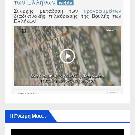
Η Γνώμη Μου…