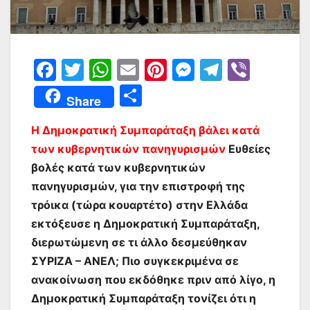
F
T
W
E
Pi
M
T
Vi
a
w
h
m
nt
e
el
b
Μ
Share
c
itt
at
ai
er
s
e
er
οι
e
er
s
l
e
s
gr
Η Δημοκρατική Συμπαράταξη βάλει κατά
ρ
των κυβερνητικών πανηγυρισμών
Ευθείες
b
A
st
e
a
α
βολές κατά των κυβερνητικών
o
p
n
m
σ
πανηγυρισμών, για την επιστροφή της
o
p
g
τε
τρόικα (τώρα κουαρτέτο) στην Ελλάδα
k
er
ίτ
εκτόξευσε η Δημοκρατική Συμπαράταξη,
διερωτώμενη σε τι άλλο δεσμεύθηκαν
ε
ΣΥΡΙΖΑ – ΑΝΕΛ;
Πιο συγκεκριμένα σε
ανακοίνωση που εκδόθηκε πριν από λίγο, η
Δημοκρατική Συμπαράταξη τονίζει ότι η