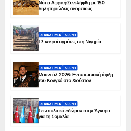
Νότια Αφρική:Συνελήφθη με 150
δηλητηριώδεις σκορπιούς
AFRIKA TIMES
ΔΙΕΘΝΉ
17 νεκροί αγρότες στη Νιγηρία
AFRIKA TIMES
ΔΙΕΘΝΉ
Μουντιάλ 2026: Εντυπωσιακή άφιξη
του Κονγκό στο Χιούστον
AFRIKA TIMES
ΔΙΕΘΝΉ
Γεωπολιτικό «δώρο» στην Άγκυρα
για τη Σομαλία