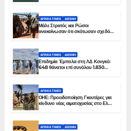
AFRIKA TIMES
ΔΙΕΘΝΉ
Μάλι: Στρατός και Ρώσοι
ανακοίνωσαν ότι σκότωσαν σχεδόν
100 τζιχαντιστές
AFRIKA TIMES
ΔΙΕΘΝΉ
Επιδημία Έμπολα στη ΛΔ Κονγκό:
648 θάνατοι επί συνόλου 1.830
επιβεβαιωμένων κρουσμάτων
AFRIKA TIMES
ΟΗΕ: Προειδοποίηση Γκουτέρες για
κίνδυνο νέας αιματοχυσίας στο Ελ
Ομπέιντ του Σουδάν
AFRIKA TIMES
ΔΙΕΘΝΉ