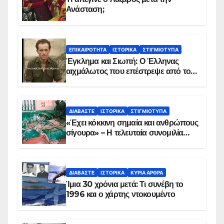
Ανάσταση;
ΕΠΙΚΑΙΡΌΤΗΤΑ
ΙΣΤΟΡΙΚΆ
ΣΤΙΓΜΙΌΤΥΠΑ
Έγκλημα και Σιωπή: Ο Έλληνας
αιχμάλωτος που επέστρεψε από το
Παραπέτασμα
ΔΙΑΒΆΣΤΕ
ΙΣΤΟΡΙΚΆ
ΣΤΙΓΜΙΌΤΥΠΑ
«Έχει κόκκινη σημαία και ανθρώπους
σίγουρα» – Η τελευταία συνομιλία
των ηρώων στα Ίμια, πριν τη
συντριβή του ελικοπτέρου
ΔΙΑΒΆΣΤΕ
ΙΣΤΟΡΙΚΆ
ΚΥΡΙΑ ΑΡΘΡΑ
Ίμια 30 χρόνια μετά: Τι συνέβη το
1996 και ο χάρτης ντοκουμέντο