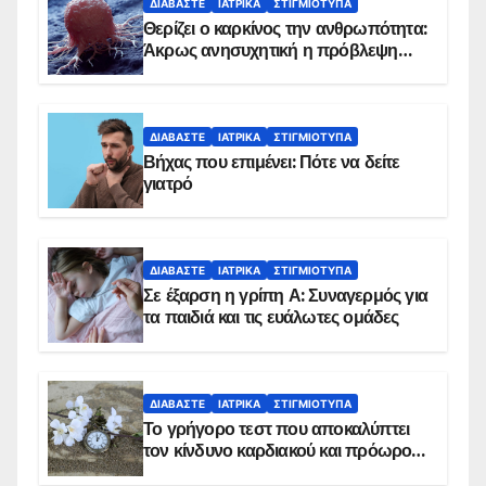
ΔΙΑΒΆΣΤΕ
ΙΑΤΡΙΚΆ
ΣΤΙΓΜΙΌΤΥΠΑ
Θερίζει ο καρκίνος την ανθρωπότητα:
Άκρως ανησυχητική η πρόβλεψη…
ΔΙΑΒΆΣΤΕ
ΙΑΤΡΙΚΆ
ΣΤΙΓΜΙΌΤΥΠΑ
Βήχας που επιμένει: Πότε να δείτε
γιατρό
ΔΙΑΒΆΣΤΕ
ΙΑΤΡΙΚΆ
ΣΤΙΓΜΙΌΤΥΠΑ
Σε έξαρση η γρίπη Α: Συναγερμός για
τα παιδιά και τις ευάλωτες ομάδες
ΔΙΑΒΆΣΤΕ
ΙΑΤΡΙΚΆ
ΣΤΙΓΜΙΌΤΥΠΑ
Το γρήγορο τεστ που αποκαλύπτει
τον κίνδυνο καρδιακού και πρόωρου
θανάτου