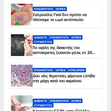
ΕΠΙΚΑΙΡΌΤΗΤΑ
ΙΑΤΡΙΚΆ
Σαλμονέλα: Γιατί δεν πρέπει να
πλένουμε το ωμό κοτόπουλο
ΔΙΑΒΆΣΤΕ
ΕΠΙΚΑΙΡΌΤΗΤΑ
ΙΑΤΡΙΚΆ
ΣΤΙΓΜΙΌΤΥΠΑ
Τα οφέλη της διακοπής του
καπνίσματος ξεκινούν μόλις σε 20
λεπτά
ΕΠΙΚΑΙΡΌΤΗΤΑ
ΙΑΤΡΙΚΆ
ΚΥΡΙΑ ΑΡΘΡΑ
Δύο νέες θεραπείες φέρνουν ελπίδα
στη μάχη κατά του καρκίνου
ΔΙΑΒΆΣΤΕ
ΕΠΙΚΑΙΡΌΤΗΤΑ
ΙΑΤΡΙΚΆ
ΣΤΙΓΜΙΌΤΥΠΑ