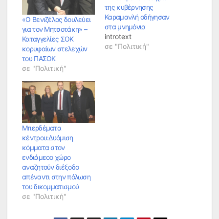
της κυβέρνησης
Καραμανλή οδήγησαν
«Ο Βενιζέλος δουλεύει
στα μνημόνια
για τον Μητσοτάκη» –
introtext
Καταγγελίες ΣΟΚ
σε "Πολιτική"
κορυφαίων στελεχών
του ΠΑΣΟΚ
σε "Πολιτική"
Μπερδέματα
κέντρου:Δυόμιση
κόμματα στον
ενδιάμεοο χώρο
αναζητούν διέξοδο
απέναντι στην πόλωση
του δικομματισμού
σε "Πολιτική"