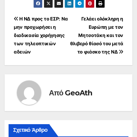
Πλοήγηση
Η ΝΔ προς το ΕΣΡ: Να
Γελάει ολόκληρη η
μην προχωρήσει η
Ευρώπη με τον
άρθρων
διαδικασία χορήγησης
Μητσοτάκη και τον
των τηλεοπτικών
θλιβερό θίασό του μετά
αδειών
το φιάσκο της ΝΔ
Από
GeoAth
Σχετικό Άρθρο