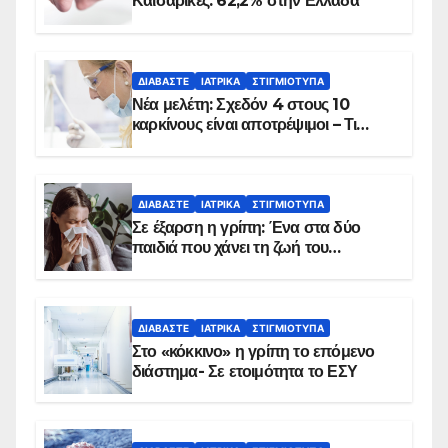
Καισαρικές: 62,2% στην Ελλάδα
ΔΙΑΒΆΣΤΕ
ΙΑΤΡΙΚΆ
ΣΤΙΓΜΙΌΤΥΠΑ
Νέα μελέτη: Σχεδόν 4 στους 10
καρκίνους είναι αποτρέψιμοι – Τι
δείχνουν τα στοιχεία
ΔΙΑΒΆΣΤΕ
ΙΑΤΡΙΚΆ
ΣΤΙΓΜΙΌΤΥΠΑ
Σε έξαρση η γρίπη: Ένα στα δύο
παιδιά που χάνει τη ζωή του
αντιμετωπίζει υποκείμενο νόσημα –
Εμβολιασμό συνιστούν οι ειδικοί
ΔΙΑΒΆΣΤΕ
ΙΑΤΡΙΚΆ
ΣΤΙΓΜΙΌΤΥΠΑ
Στο «κόκκινο» η γρίπη το επόμενο
διάστημα- Σε ετοιμότητα το ΕΣΥ