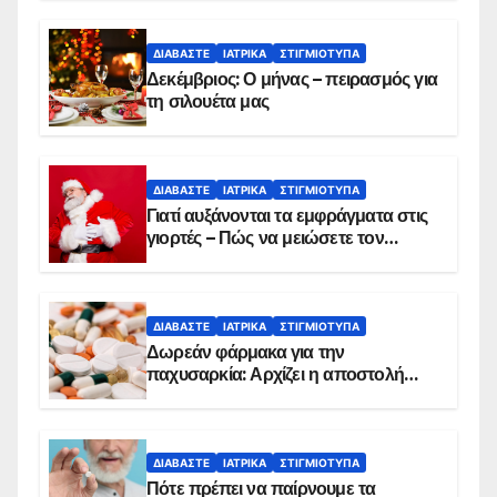
ΔΙΑΒΆΣΤΕ
ΙΑΤΡΙΚΆ
ΣΤΙΓΜΙΌΤΥΠΑ
Δεκέμβριος: Ο μήνας – πειρασμός για
τη σιλουέτα μας
ΔΙΑΒΆΣΤΕ
ΙΑΤΡΙΚΆ
ΣΤΙΓΜΙΌΤΥΠΑ
Γιατί αυξάνονται τα εμφράγματα στις
γιορτές – Πώς να μειώσετε τον
κίνδυνο, σύμφωνα με καρδιολόγο
ΔΙΑΒΆΣΤΕ
ΙΑΤΡΙΚΆ
ΣΤΙΓΜΙΌΤΥΠΑ
Δωρεάν φάρμακα για την
παχυσαρκία: Αρχίζει η αποστολή
sms για τους δικαιούχους – Οι
προϋποθέσεις ένταξης στο
πρόγραμμα
ΔΙΑΒΆΣΤΕ
ΙΑΤΡΙΚΆ
ΣΤΙΓΜΙΌΤΥΠΑ
Πότε πρέπει να παίρνουμε τα