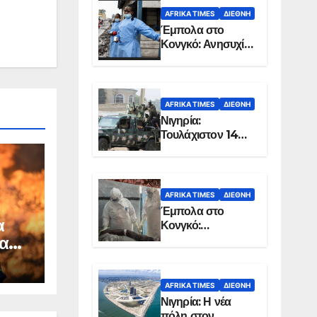
AFRIKA TIMES
ΔΙΕΘΝΉ
Έμπολα στο
Κονγκό: Ανησυχία
για τη μεγάλη
εξάπλωση της
επιδημίας
AFRIKA TIMES
ΔΙΕΘΝΉ
Νιγηρία:
Τουλάχιστον 14
νεκροί από
επίθεση ενόπλων
στην Οτούκπο
AFRIKA TIMES
ΔΙΕΘΝΉ
Έμπολα στο
α
Κονγκό:
Ξεπέρασαν τους
αμεί
1.350 οι νεκροί
βες
AFRIKA TIMES
ΔΙΕΘΝΉ
Νιγηρία: Η νέα
πόλη στον