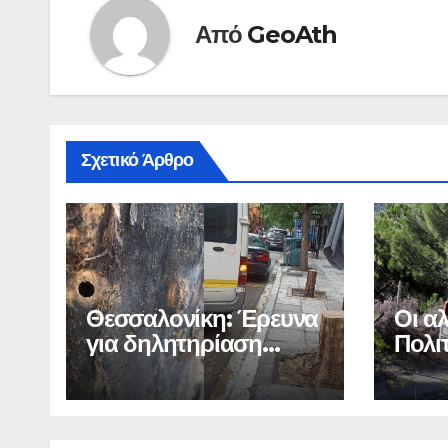
Από
GeoAth
Σχετικό Άρθρο
Θεσσαλονίκη: Έρευνα
Οι α
για δηλητηρίαση
Πολι
δέντρων στο κέντρο
και 