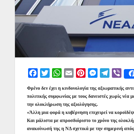
F
T
W
E
Pi
M
T
Vi
a
w
h
m
nt
e
el
b
Φρένο δεν έχει η κινδυνολογία της αξιωματικής αν
c
itt
at
ai
er
s
e
er
πολιτικής συμφωνίας με τους δανειστές χωρίς νέα μ
e
er
s
l
e
s
gr
την ολοκλήρωση της αξιολόγησης.
b
A
st
e
a
«Άλλη μια φορά η κυβέρνηση επιχειρεί να κοροϊδέψ
o
p
n
m
Και μάλιστα με απροσδιόριστο το χρόνο της ολοκλή
o
p
g
ανακοίνωσή της η ΝΔ σχετικά με την σημερινή απ