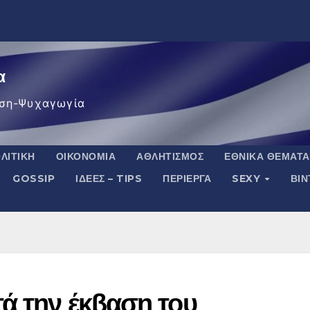
α
ση-Ψυχαγωγία
ΛΙΤΙΚΉ
ΟΙΚΟΝΟΜΊΑ
ΑΘΛΗΤΙΣΜΌΣ
ΕΘΝΙΚΆ ΘΈΜΑΤΑ
GOSSIP
ΙΔΈΕΣ – TIPS
ΠΕΡΊΕΡΓΑ
SEXY
ΒΙ
ά την έκβαση του