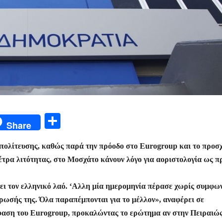
Μ
Share
οι
τιπολίτευσης, καθώς παρά την πρόοδο στο Eurogroup και το προσ
ρ
έτρα λιτότητας, στο Μοσχάτο κάνουν λόγο για αοριστολογία ως π
α
σ
ει τον ελληνικό λαό. ‘Αλλη μία ημερομηνία πέρασε χωρίς συμφων
τε
ρωσής της. Όλα παραπέμπονται για το μέλλον», αναφέρει σε
ίτ
όφαση του Eurogroup, προκαλώντας το ερώτημα αν στην Πειραιώ