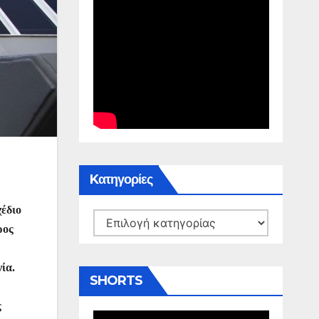
Kατηγορίες
χέδιο
Kατηγορίες
ρος
ία.
SHORTS
ς