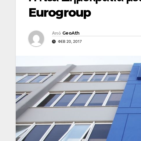
Eurogroup
Από
GeoAth
ΦΕΒ 20, 2017