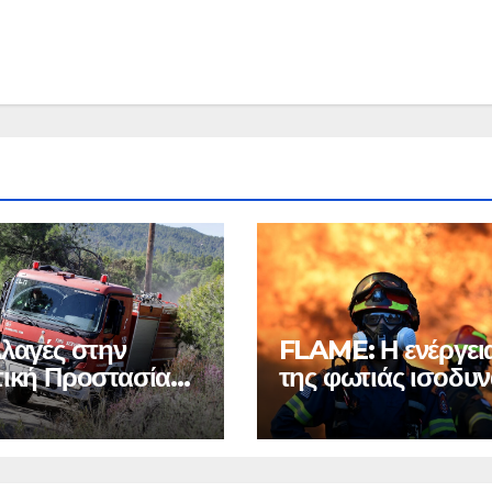
λλαγές στην
FLAME: Η ενέργει
τική Προστασία
της φωτιάς ισοδυν
την Πυροσβεστική
με 6 ατομικές βόμ