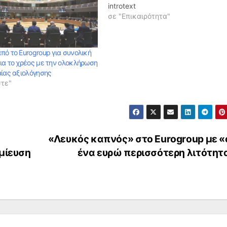
introtext
σε "Επικαιρότητα"
πό το Eurogroup για συνολική
ια το χρέος με την ολοκλήρωση
αίας αξιολόγησης
στε"
«Λευκός καπνός» στο Eurogroup με «
μίευση
ένα ευρώ περισσότερη λιτότητ