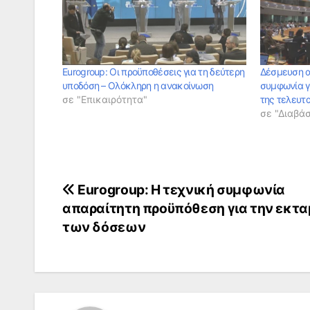
Eurogroup: Oι προϋποθέσεις για τη δεύτερη
Δέσμευση α
υποδόση – Ολόκληρη η ανακοίνωση
συμφωνία γ
σε "Επικαιρότητα"
της τελευτ
σε "Διαβά
Πλοήγηση
Eurogroup: H τεχνική συμφωνία
απαραίτητη προϋπόθεση για την εκτα
άρθρων
των δόσεων