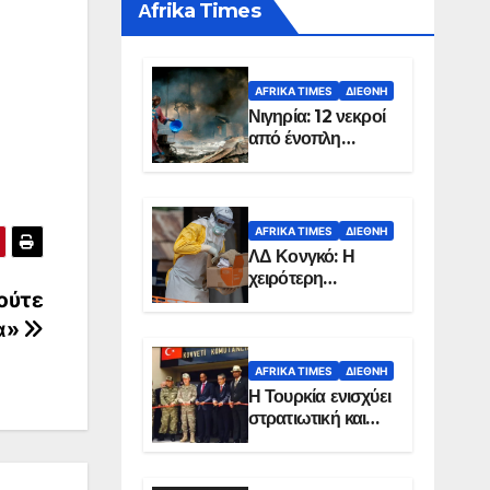
Αfrika Times
AFRIKA TIMES
ΔΙΕΘΝΉ
Νιγηρία: 12 νεκροί
από ένοπλη
επίθεση σε χωριό
AFRIKA TIMES
ΔΙΕΘΝΉ
ΛΔ Κονγκό: Η
χειρότερη
ούτε
επιδημία Έμπολα
στην ιστορία της
α»
χώρας
AFRIKA TIMES
ΔΙΕΘΝΉ
Η Τουρκία ενισχύει
στρατιωτική και
ενεργειακή
παρουσία στη
Σομαλία