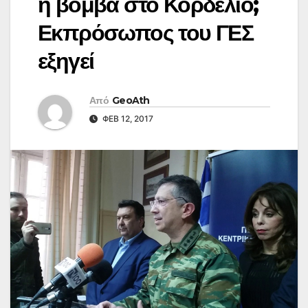
η βόμβα στο Κορδελιό;
Εκπρόσωπος του ΓΕΣ
εξηγεί
Από
GeoAth
ΦΕΒ 12, 2017