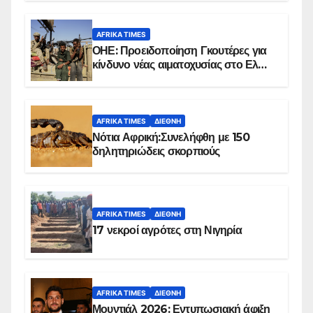
AFRIKA TIMES
ΟΗΕ: Προειδοποίηση Γκουτέρες για
κίνδυνο νέας αιματοχυσίας στο Ελ
Ομπέιντ του Σουδάν
AFRIKA TIMES
ΔΙΕΘΝΉ
Νότια Αφρική:Συνελήφθη με 150
δηλητηριώδεις σκορπιούς
AFRIKA TIMES
ΔΙΕΘΝΉ
17 νεκροί αγρότες στη Νιγηρία
AFRIKA TIMES
ΔΙΕΘΝΉ
Μουντιάλ 2026: Εντυπωσιακή άφιξη