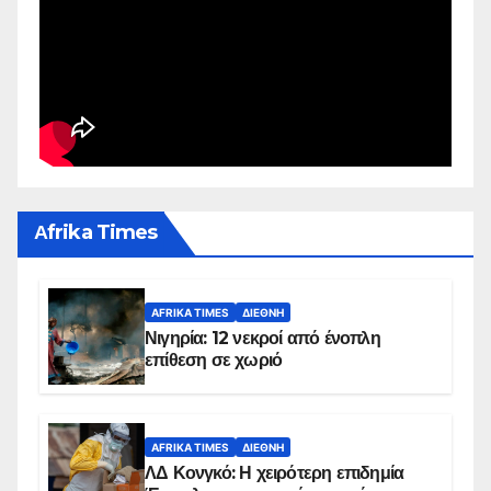
Αfrika Times
AFRIKA TIMES
ΔΙΕΘΝΉ
Νιγηρία: 12 νεκροί από ένοπλη
επίθεση σε χωριό
AFRIKA TIMES
ΔΙΕΘΝΉ
ΛΔ Κονγκό: Η χειρότερη επιδημία