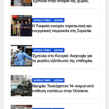
Έμπολα στην ιστορία της χώρας
AFRIKA TIMES
ΔΙΕΘΝΉ
Η Τουρκία ενισχύει στρατιωτική και
ενεργειακή παρουσία στη Σομαλία
AFRIKA TIMES
ΔΙΕΘΝΉ
Έμπολα στο Κονγκό: Ανησυχία για
τη μεγάλη εξάπλωση της επιδημίας
AFRIKA TIMES
ΔΙΕΘΝΉ
Νιγηρία: Τουλάχιστον 14 νεκροί από
επίθεση ενόπλων στην Οτούκπο