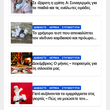
Σε έξαρση η γρίπη Α: Συναγερμός για
τα παιδιά και τις ευάλωτες ομάδες
ΔΙΑΒΆΣΤΕ
ΙΑΤΡΙΚΆ
ΣΤΙΓΜΙΌΤΥΠΑ
Το γρήγορο τεστ που αποκαλύπτει
τον κίνδυνο καρδιακού και πρόωρου
θανάτου
ΔΙΑΒΆΣΤΕ
ΙΑΤΡΙΚΆ
ΣΤΙΓΜΙΌΤΥΠΑ
Δεκέμβριος: Ο μήνας – πειρασμός για
τη σιλουέτα μας
ΔΙΑΒΆΣΤΕ
ΙΑΤΡΙΚΆ
ΣΤΙΓΜΙΌΤΥΠΑ
Γιατί αυξάνονται τα εμφράγματα στις
γιορτές – Πώς να μειώσετε τον
κίνδυνο, σύμφωνα με καρδιολόγο