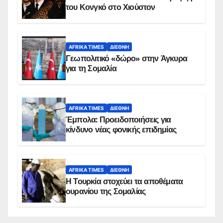
του Κονγκό στο Χιούστον
AFRIKA TIMES
ΔΙΕΘΝΉ
Γεωπολιτικό «δώρο» στην Άγκυρα
για τη Σομαλία
AFRIKA TIMES
ΔΙΕΘΝΉ
Έμπολα: Προειδοποιήσεις για
κίνδυνο νέας φονικής επιδημίας
AFRIKA TIMES
ΔΙΕΘΝΉ
Η Τουρκία στοχεύει τα αποθέματα
ουρανίου της Σομαλίας