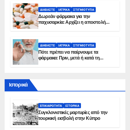
ΔΙΑΒΆΣΤΕ
ΙΑΤΡΙΚΆ
ΣΤΙΓΜΙΌΤΥΠΑ
Δωρεάν φάρμακα για την
παχυσαρκία: Αρχίζει η αποστολή
sms για τους δικαιούχους – Οι
προϋποθέσεις ένταξης στο
πρόγραμμα
ΔΙΑΒΆΣΤΕ
ΙΑΤΡΙΚΆ
ΣΤΙΓΜΙΌΤΥΠΑ
Πότε πρέπει να παίρνουμε τα
φάρμακα: Πριν, μετά ή κατά τη
διάρκεια του φαγητού;
Ιστορικά
ΕΠΙΚΑΙΡΌΤΗΤΑ
ΙΣΤΟΡΙΚΆ
Συγκλονιστικές μαρτυρίες από την
τουρκική εισβολή στην Κύπρο