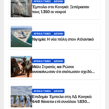
AFRIKA TIMES
ΔΙΕΘΝΉ
Έμπολα στο Κονγκό: Ξεπέρασαν
τους 1.350 οι νεκροί
AFRIKA TIMES
ΔΙΕΘΝΉ
Νιγηρία: Η νέα πόλη στον Ατλαντικό
AFRIKA TIMES
ΔΙΕΘΝΉ
Μάλι: Στρατός και Ρώσοι
ανακοίνωσαν ότι σκότωσαν σχεδόν
100 τζιχαντιστές
AFRIKA TIMES
ΔΙΕΘΝΉ
Επιδημία Έμπολα στη ΛΔ Κονγκό:
648 θάνατοι επί συνόλου 1.830
επιβεβαιωμένων κρουσμάτων