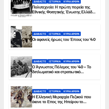
ΔΙΑΒΆΣΤΕ
ΙΣΤΟΡΙΚΆ
ΚΥΡΙΑ ΑΡΘΡΑ
Πολυτεχνείο: Η πρώτη πορεία της
Εθνικής Φοιτητικής Ένωσης Ελλάδος
στις 17 Νοεμβρίου 1975 με την
αιματοβαμμένη σημαία
ΔΙΑΒΆΣΤΕ
ΙΣΤΟΡΙΚΆ
ΚΥΡΙΑ ΑΡΘΡΑ
Οι αφανείς ήρωες του Έπους του ’40
ΔΙΑΒΆΣΤΕ
ΙΣΤΟΡΙΚΆ
ΚΥΡΙΑ ΑΡΘΡΑ
Ο Άγνωστος Πόλεμος του ’40 – Το
διπλωματικό και στρατιωτικό
παρασκήνιο
ΔΙΑΒΆΣΤΕ
ΙΣΤΟΡΙΚΆ
ΚΥΡΙΑ ΑΡΘΡΑ
Η Ελληνική Μεραρχία Πεζικού που
έκανε το Επος της Ηπείρου το
χειμώνα του 1940