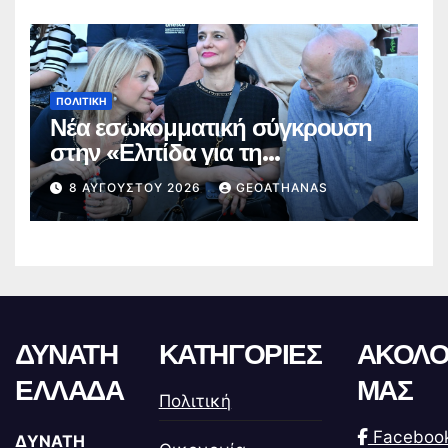
ΠΟΛΙΤΙΚΉ
Νέα εσωκομματική σύγκρουση
στην «Ελπίδα για τη
Δημοκρατία»
8 ΑΥΓΟΎΣΤΟΥ 2026
GEOATHANAS
ΔΥΝΑΤΗ
ΚΑΤΗΓΟΡΙΕΣ
ΑΚΟΛΟ
ΕΛΛΑΔΑ
ΜΑΣ
Πολιτική
Faceboo
ΔΥΝΑΤΗ