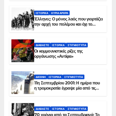
ΙΣΤΟΡΙΚΆ
ΚΥΡΙΑ ΑΡΘΡΑ
Έλληνες: Ο μόνος λαός που γιορτάζει
την αρχή του πολέμου και όχι το
τέλος του
ΔΙΑΒΆΣΤΕ
ΙΣΤΟΡΙΚΆ
ΣΤΙΓΜΙΌΤΥΠΑ
Οι κομμουνιστικές ρίζες της
οργάνωσης «Αντίφα»
ΔΙΕΘΝΉ
ΙΣΤΟΡΙΚΆ
ΣΤΙΓΜΙΌΤΥΠΑ
11η Σεπτεμβρίου 2001: Η ημέρα που
η τρομοκρατία έγραψε μία από τις
πιο μαύρες σελίδες στην ιστορία του
πλανήτη
ΔΙΑΒΆΣΤΕ
ΙΣΤΟΡΙΚΆ
ΣΤΙΓΜΙΌΤΥΠΑ
70 χρόνια από τα Σεπτεμβριανά: Το