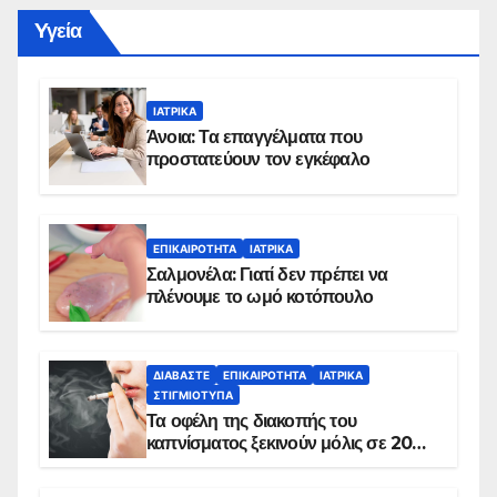
Yγεία
ΙΑΤΡΙΚΆ
Άνοια: Τα επαγγέλματα που
προστατεύουν τον εγκέφαλο
ΕΠΙΚΑΙΡΌΤΗΤΑ
ΙΑΤΡΙΚΆ
Σαλμονέλα: Γιατί δεν πρέπει να
πλένουμε το ωμό κοτόπουλο
ΔΙΑΒΆΣΤΕ
ΕΠΙΚΑΙΡΌΤΗΤΑ
ΙΑΤΡΙΚΆ
ΣΤΙΓΜΙΌΤΥΠΑ
Τα οφέλη της διακοπής του
καπνίσματος ξεκινούν μόλις σε 20
λεπτά