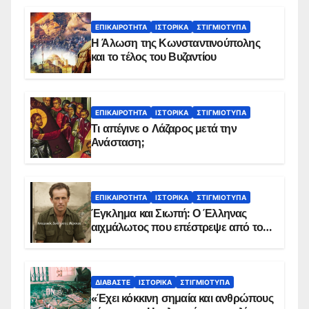
ΕΠΙΚΑΙΡΌΤΗΤΑ
ΙΣΤΟΡΙΚΆ
ΣΤΙΓΜΙΌΤΥΠΑ
Η Άλωση της Κωνσταντινούπολης
και το τέλος του Βυζαντίου
ΕΠΙΚΑΙΡΌΤΗΤΑ
ΙΣΤΟΡΙΚΆ
ΣΤΙΓΜΙΌΤΥΠΑ
Τι απέγινε ο Λάζαρος μετά την
Ανάσταση;
ΕΠΙΚΑΙΡΌΤΗΤΑ
ΙΣΤΟΡΙΚΆ
ΣΤΙΓΜΙΌΤΥΠΑ
Έγκλημα και Σιωπή: Ο Έλληνας
αιχμάλωτος που επέστρεψε από το
Παραπέτασμα
ΔΙΑΒΆΣΤΕ
ΙΣΤΟΡΙΚΆ
ΣΤΙΓΜΙΌΤΥΠΑ
«Έχει κόκκινη σημαία και ανθρώπους