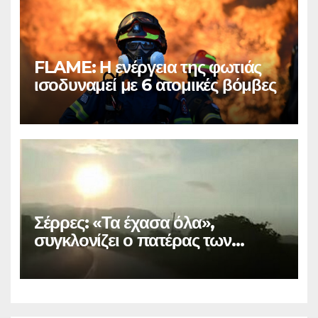
FLAME: Η ενέργεια της φωτιάς
ισοδυναμεί με 6 ατομικές βόμβες
Σέρρες: «Τα έχασα όλα»,
συγκλονίζει ο πατέρας των
θυμάτων