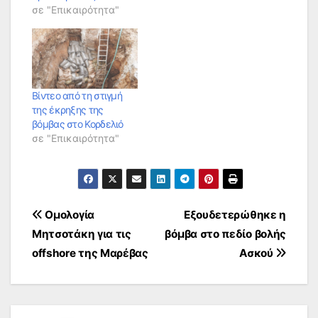
σε "Επικαιρότητα"
Βίντεο από τη στιγμή
της έκρηξης της
βόμβας στο Κορδελιό
σε "Επικαιρότητα"
Πλοήγηση
Ομολογία
Εξουδετερώθηκε η
Μητσοτάκη για τις
βόμβα στο πεδίο βολής
άρθρων
offshore της Μαρέβας
Ασκού