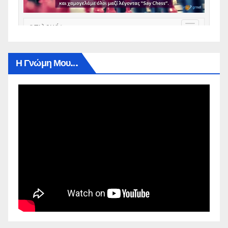
Η Γνώμη Μου…