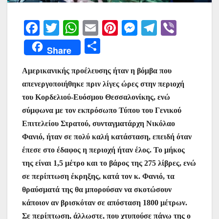
F
T
W
E
Pi
M
T
Vi
a
w
h
m
nt
e
el
b
Μ
Share
c
itt
at
ai
er
s
e
er
οι
e
er
s
l
e
s
gr
Αμερικανικής προέλευσης ήταν η βόμβα που
ρ
απενεργοποιήθηκε πριν λίγες ώρες στην περιοχή
b
A
st
e
a
α
του Κορδελιού-Ευόσμου Θεσσαλονίκης, ενώ
o
p
n
m
σ
σύμφωνα με τον εκπρόσωπο Τύπου του Γενικού
o
p
g
τε
Επιτελείου Στρατού, συνταγματάρχη Νικόλαο
k
er
ίτ
Φανιό, ήταν σε πολύ καλή κατάσταση, επειδή όταν
έπεσε στο έδαφος η περιοχή ήταν έλος. Το μήκος
ε
της είναι 1,5 μέτρο και το βάρος της 275 λίβρες, ενώ
σε περίπτωση έκρηξης, κατά τον κ. Φανιό, τα
θραύσματά της θα μπορούσαν να σκοτώσουν
κάποιον αν βρισκόταν σε απόσταση 1800 μέτρων.
Σε περίπτωση, άλλωστε, που χτυπούσε πάνω της ο