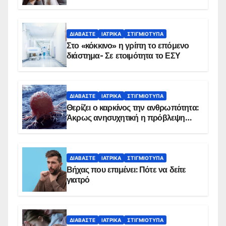
αντιμετωπίζει υποκείμενο νόσημα –
Εμβολιασμό συνιστούν οι ειδικοί
ΔΙΑΒΆΣΤΕ
ΙΑΤΡΙΚΆ
ΣΤΙΓΜΙΌΤΥΠΑ
Στο «κόκκινο» η γρίπη το επόμενο
διάστημα- Σε ετοιμότητα το ΕΣΥ
ΔΙΑΒΆΣΤΕ
ΙΑΤΡΙΚΆ
ΣΤΙΓΜΙΌΤΥΠΑ
Θερίζει ο καρκίνος την ανθρωπότητα:
Άκρως ανησυχητική η πρόβλεψη…
ΔΙΑΒΆΣΤΕ
ΙΑΤΡΙΚΆ
ΣΤΙΓΜΙΌΤΥΠΑ
Βήχας που επιμένει: Πότε να δείτε
γιατρό
ΔΙΑΒΆΣΤΕ
ΙΑΤΡΙΚΆ
ΣΤΙΓΜΙΌΤΥΠΑ