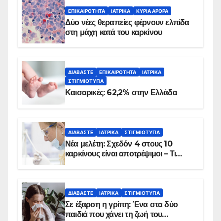
ΕΠΙΚΑΙΡΌΤΗΤΑ
ΙΑΤΡΙΚΆ
ΚΥΡΙΑ ΑΡΘΡΑ
Δύο νέες θεραπείες φέρνουν ελπίδα
στη μάχη κατά του καρκίνου
ΔΙΑΒΆΣΤΕ
ΕΠΙΚΑΙΡΌΤΗΤΑ
ΙΑΤΡΙΚΆ
ΣΤΙΓΜΙΌΤΥΠΑ
Καισαρικές: 62,2% στην Ελλάδα
ΔΙΑΒΆΣΤΕ
ΙΑΤΡΙΚΆ
ΣΤΙΓΜΙΌΤΥΠΑ
Νέα μελέτη: Σχεδόν 4 στους 10
καρκίνους είναι αποτρέψιμοι – Τι
δείχνουν τα στοιχεία
ΔΙΑΒΆΣΤΕ
ΙΑΤΡΙΚΆ
ΣΤΙΓΜΙΌΤΥΠΑ
Σε έξαρση η γρίπη: Ένα στα δύο
παιδιά που χάνει τη ζωή του