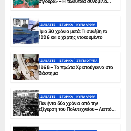
σίγουρα» – Η τελευταία συνομιλία
των ηρώων στα Ίμια, πριν τη
συντριβή του ελικοπτέρου
ΔΙΑΒΆΣΤΕ
ΙΣΤΟΡΙΚΆ
ΚΥΡΙΑ ΑΡΘΡΑ
Ίμια 30 χρόνια μετά: Τι συνέβη το
1996 και ο χάρτης ντοκουμέντο
ΔΙΑΒΆΣΤΕ
ΙΣΤΟΡΙΚΆ
ΣΤΙΓΜΙΌΤΥΠΑ
1968 – Τα πρώτα Χριστούγεννα στο
διάστημα
ΔΙΑΒΆΣΤΕ
ΙΣΤΟΡΙΚΆ
ΚΥΡΙΑ ΑΡΘΡΑ
Πενήντα δύο χρόνια από την
εξέγερση του Πολυτεχνείου – Λεπτό
προς λεπτό η εισβολή – ΦΩΤΟ και
ΒΙΝΤΕΟ