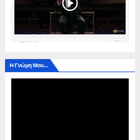
Η Γνώμη Μου…