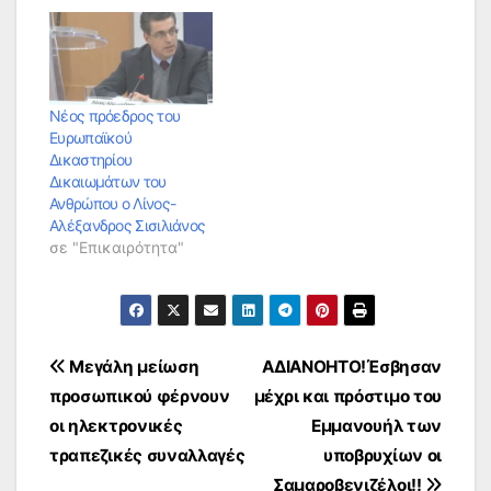
Νέος πρόεδρος του
Ευρωπαϊκού
Δικαστηρίου
Δικαιωμάτων του
Ανθρώπου ο Λίνος-
Αλέξανδρος Σισιλιάνος
σε "Επικαιρότητα"
Πλοήγηση
Μεγάλη μείωση
ΑΔΙΑΝΟΗΤΟ!Έσβησαν
προσωπικού φέρνουν
μέχρι και πρόστιμο του
άρθρων
οι ηλεκτρονικές
Εμμανουήλ των
τραπεζικές συναλλαγές
υποβρυχίων οι
Σαμαροβενιζέλοι!!