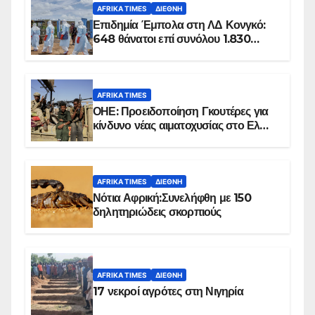
AFRIKA TIMES
ΔΙΕΘΝΉ
Επιδημία Έμπολα στη ΛΔ Κονγκό:
648 θάνατοι επί συνόλου 1.830
επιβεβαιωμένων κρουσμάτων
AFRIKA TIMES
ΟΗΕ: Προειδοποίηση Γκουτέρες για
κίνδυνο νέας αιματοχυσίας στο Ελ
Ομπέιντ του Σουδάν
AFRIKA TIMES
ΔΙΕΘΝΉ
Νότια Αφρική:Συνελήφθη με 150
δηλητηριώδεις σκορπιούς
AFRIKA TIMES
ΔΙΕΘΝΉ
17 νεκροί αγρότες στη Νιγηρία