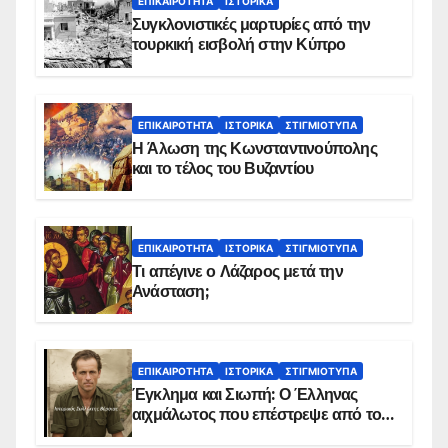
ΕΠΙΚΑΙΡΌΤΗΤΑ
ΙΣΤΟΡΙΚΆ
Συγκλονιστικές μαρτυρίες από την
τουρκική εισβολή στην Κύπρο
ΕΠΙΚΑΙΡΌΤΗΤΑ
ΙΣΤΟΡΙΚΆ
ΣΤΙΓΜΙΌΤΥΠΑ
Η Άλωση της Κωνσταντινούπολης
και το τέλος του Βυζαντίου
ΕΠΙΚΑΙΡΌΤΗΤΑ
ΙΣΤΟΡΙΚΆ
ΣΤΙΓΜΙΌΤΥΠΑ
Τι απέγινε ο Λάζαρος μετά την
Ανάσταση;
ΕΠΙΚΑΙΡΌΤΗΤΑ
ΙΣΤΟΡΙΚΆ
ΣΤΙΓΜΙΌΤΥΠΑ
Έγκλημα και Σιωπή: Ο Έλληνας
αιχμάλωτος που επέστρεψε από το
Παραπέτασμα