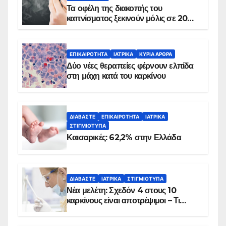
Τα οφέλη της διακοπής του
καπνίσματος ξεκινούν μόλις σε 20
λεπτά
ΕΠΙΚΑΙΡΌΤΗΤΑ
ΙΑΤΡΙΚΆ
ΚΥΡΙΑ ΑΡΘΡΑ
Δύο νέες θεραπείες φέρνουν ελπίδα
στη μάχη κατά του καρκίνου
ΔΙΑΒΆΣΤΕ
ΕΠΙΚΑΙΡΌΤΗΤΑ
ΙΑΤΡΙΚΆ
ΣΤΙΓΜΙΌΤΥΠΑ
Καισαρικές: 62,2% στην Ελλάδα
ΔΙΑΒΆΣΤΕ
ΙΑΤΡΙΚΆ
ΣΤΙΓΜΙΌΤΥΠΑ
Νέα μελέτη: Σχεδόν 4 στους 10
καρκίνους είναι αποτρέψιμοι – Τι
δείχνουν τα στοιχεία