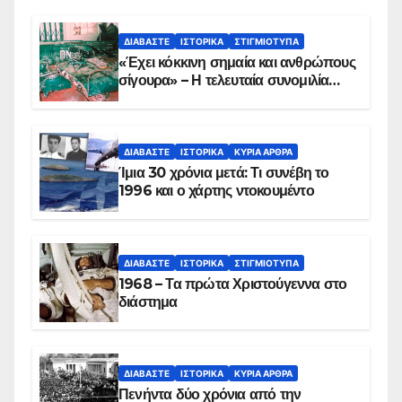
ΔΙΑΒΆΣΤΕ
ΙΣΤΟΡΙΚΆ
ΣΤΙΓΜΙΌΤΥΠΑ
«Έχει κόκκινη σημαία και ανθρώπους
σίγουρα» – Η τελευταία συνομιλία
των ηρώων στα Ίμια, πριν τη
συντριβή του ελικοπτέρου
ΔΙΑΒΆΣΤΕ
ΙΣΤΟΡΙΚΆ
ΚΥΡΙΑ ΑΡΘΡΑ
Ίμια 30 χρόνια μετά: Τι συνέβη το
1996 και ο χάρτης ντοκουμέντο
ΔΙΑΒΆΣΤΕ
ΙΣΤΟΡΙΚΆ
ΣΤΙΓΜΙΌΤΥΠΑ
1968 – Τα πρώτα Χριστούγεννα στο
διάστημα
ΔΙΑΒΆΣΤΕ
ΙΣΤΟΡΙΚΆ
ΚΥΡΙΑ ΑΡΘΡΑ
Πενήντα δύο χρόνια από την