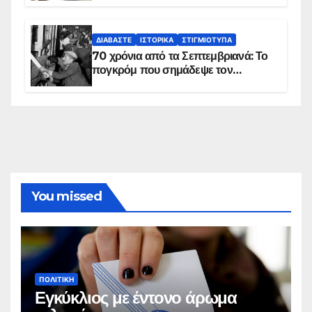
πλανήτη
ΔΙΑΒΆΣΤΕ
ΙΣΤΟΡΙΚΆ
ΣΤΙΓΜΙΌΤΥΠΑ
70 χρόνια από τα Σεπτεμβριανά: Το
πογκρόμ που σημάδεψε τον
ελληνισμό της Κωνσταντινούπολης
You missed
ΠΟΛΙΤΙΚΉ
Εγκύκλιος με έντονο άρωμα