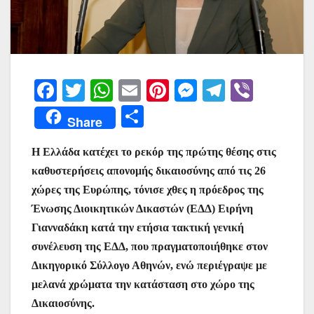
F
T
W
E
Pi
M
T
Vi
a
w
h
m
nt
e
el
b
Μ
Share
c
itt
at
ai
er
s
e
er
οι
e
er
s
l
e
s
gr
Η Ελλάδα κατέχει το ρεκόρ της πρώτης θέσης στις
ρ
καθυστερήσεις απονομής δικαιοσύνης από τις 26
b
A
st
e
a
α
χώρες της Ευρώπης, τόνισε χθες η πρόεδρος της
o
p
n
m
σ
Ένωσης Διοικητικών Δικαστών (ΕΔΔ) Ειρήνη
o
p
g
τε
Γιανναδάκη κατά την ετήσια τακτική γενική
k
er
ίτ
συνέλευση της ΕΔΔ, που πραγματοποιήθηκε στον
Δικηγορικό Σύλλογο Αθηνών, ενώ περιέγραψε με
ε
μελανά χρώματα την κατάσταση στο χώρο της
Δικαιοσύνης.