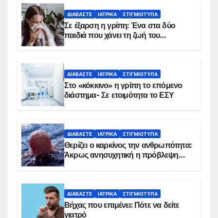
ΔΙΑΒΆΣΤΕ
ΙΑΤΡΙΚΆ
ΣΤΙΓΜΙΌΤΥΠΑ
Σε έξαρση η γρίπη: Ένα στα δύο
παιδιά που χάνει τη ζωή του
αντιμετωπίζει υποκείμενο νόσημα –
Εμβολιασμό συνιστούν οι ειδικοί
ΔΙΑΒΆΣΤΕ
ΙΑΤΡΙΚΆ
ΣΤΙΓΜΙΌΤΥΠΑ
Στο «κόκκινο» η γρίπη το επόμενο
διάστημα- Σε ετοιμότητα το ΕΣΥ
ΔΙΑΒΆΣΤΕ
ΙΑΤΡΙΚΆ
ΣΤΙΓΜΙΌΤΥΠΑ
Θερίζει ο καρκίνος την ανθρωπότητα:
Άκρως ανησυχητική η πρόβλεψη…
ΔΙΑΒΆΣΤΕ
ΙΑΤΡΙΚΆ
ΣΤΙΓΜΙΌΤΥΠΑ
Βήχας που επιμένει: Πότε να δείτε
γιατρό