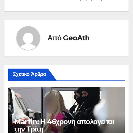
Από
GeoAth
Σχετικό Άρθρο
Marfin: Η 46χρονη απολογείται
την Τρίτη