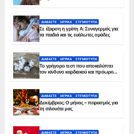
ΔΙΑΒΆΣΤΕ
ΙΑΤΡΙΚΆ
ΣΤΙΓΜΙΌΤΥΠΑ
Σε έξαρση η γρίπη Α: Συναγερμός για
τα παιδιά και τις ευάλωτες ομάδες
ΔΙΑΒΆΣΤΕ
ΙΑΤΡΙΚΆ
ΣΤΙΓΜΙΌΤΥΠΑ
Το γρήγορο τεστ που αποκαλύπτει
τον κίνδυνο καρδιακού και πρόωρου
θανάτου
ΔΙΑΒΆΣΤΕ
ΙΑΤΡΙΚΆ
ΣΤΙΓΜΙΌΤΥΠΑ
Δεκέμβριος: Ο μήνας – πειρασμός για
τη σιλουέτα μας
ΔΙΑΒΆΣΤΕ
ΙΑΤΡΙΚΆ
ΣΤΙΓΜΙΌΤΥΠΑ