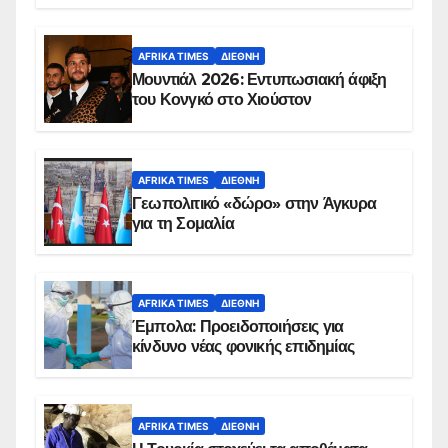
AFRIKA TIMES
ΔΙΕΘΝΉ
Μουντιάλ 2026: Εντυπωσιακή άφιξη
του Κονγκό στο Χιούστον
AFRIKA TIMES
ΔΙΕΘΝΉ
Γεωπολιτικό «δώρο» στην Άγκυρα
για τη Σομαλία
AFRIKA TIMES
ΔΙΕΘΝΉ
Έμπολα: Προειδοποιήσεις για
κίνδυνο νέας φονικής επιδημίας
AFRIKA TIMES
ΔΙΕΘΝΉ