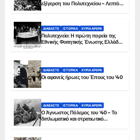
εξέγερση του Πολυτεχνείου – Λεπτό
προς λεπτό η εισβολή – ΦΩΤΟ και
ΒΙΝΤΕΟ
ΔΙΑΒΆΣΤΕ
ΙΣΤΟΡΙΚΆ
ΚΥΡΙΑ ΑΡΘΡΑ
Πολυτεχνείο: Η πρώτη πορεία της
Εθνικής Φοιτητικής Ένωσης Ελλάδος
στις 17 Νοεμβρίου 1975 με την
αιματοβαμμένη σημαία
ΔΙΑΒΆΣΤΕ
ΙΣΤΟΡΙΚΆ
ΚΥΡΙΑ ΑΡΘΡΑ
Οι αφανείς ήρωες του Έπους του ’40
ΔΙΑΒΆΣΤΕ
ΙΣΤΟΡΙΚΆ
ΚΥΡΙΑ ΑΡΘΡΑ
Ο Άγνωστος Πόλεμος του ’40 – Το
διπλωματικό και στρατιωτικό
παρασκήνιο