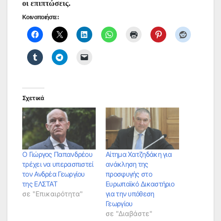
οι επιπτώσεις.
Κοινοποιήστε:
Σχετικά
Ο Γιώργος Παπανδρέου
Αίτημα Χατζηδάκη για
τρέχει να υπερασπιστεί
ανάκληση της
τον Ανδρέα Γεωργίου
προσφυγής στο
της ΕΛΣΤΑΤ
Ευρωπαϊκό Δικαστήριο
σε "Επικαιρότητα"
για την υπόθεση
Γεωργίου
σε "Διαβάστε"