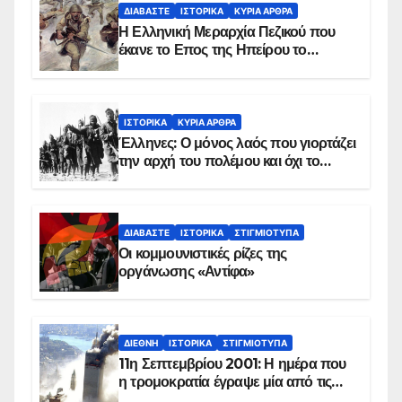
ΔΙΑΒΆΣΤΕ
ΙΣΤΟΡΙΚΆ
ΚΥΡΙΑ ΑΡΘΡΑ
Η Ελληνική Μεραρχία Πεζικού που
έκανε το Επος της Ηπείρου το
χειμώνα του 1940
ΙΣΤΟΡΙΚΆ
ΚΥΡΙΑ ΑΡΘΡΑ
Έλληνες: Ο μόνος λαός που γιορτάζει
την αρχή του πολέμου και όχι το
τέλος του
ΔΙΑΒΆΣΤΕ
ΙΣΤΟΡΙΚΆ
ΣΤΙΓΜΙΌΤΥΠΑ
Οι κομμουνιστικές ρίζες της
οργάνωσης «Αντίφα»
ΔΙΕΘΝΉ
ΙΣΤΟΡΙΚΆ
ΣΤΙΓΜΙΌΤΥΠΑ
11η Σεπτεμβρίου 2001: Η ημέρα που
η τρομοκρατία έγραψε μία από τις
πιο μαύρες σελίδες στην ιστορία του