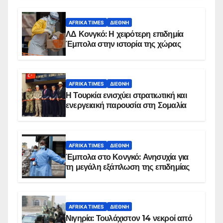
AFRIKA TIMES
ΔΙΕΘΝΉ
ΛΔ Κονγκό: Η χειρότερη επιδημία
Έμπολα στην ιστορία της χώρας
AFRIKA TIMES
ΔΙΕΘΝΉ
Η Τουρκία ενισχύει στρατιωτική και
ενεργειακή παρουσία στη Σομαλία
AFRIKA TIMES
ΔΙΕΘΝΉ
Έμπολα στο Κονγκό: Ανησυχία για
τη μεγάλη εξάπλωση της επιδημίας
AFRIKA TIMES
ΔΙΕΘΝΉ
Νιγηρία: Τουλάχιστον 14 νεκροί από