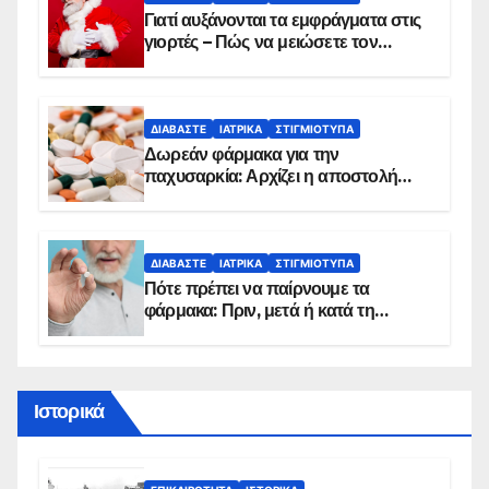
Γιατί αυξάνονται τα εμφράγματα στις
γιορτές – Πώς να μειώσετε τον
κίνδυνο, σύμφωνα με καρδιολόγο
ΔΙΑΒΆΣΤΕ
ΙΑΤΡΙΚΆ
ΣΤΙΓΜΙΌΤΥΠΑ
Δωρεάν φάρμακα για την
παχυσαρκία: Αρχίζει η αποστολή
sms για τους δικαιούχους – Οι
προϋποθέσεις ένταξης στο
πρόγραμμα
ΔΙΑΒΆΣΤΕ
ΙΑΤΡΙΚΆ
ΣΤΙΓΜΙΌΤΥΠΑ
Πότε πρέπει να παίρνουμε τα
φάρμακα: Πριν, μετά ή κατά τη
διάρκεια του φαγητού;
Ιστορικά