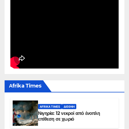
Αfrika Times
AFRIKA TIMES
ΔΙΕΘΝΉ
Νιγηρία: 12 νεκροί από ένοπλη
επίθεση σε χωριό