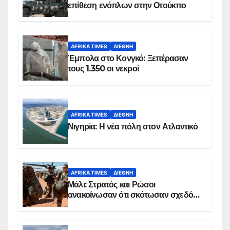
επίθεση ενόπλων στην Οτούκπο
AFRIKA TIMES
ΔΙΕΘΝΉ
Έμπολα στο Κονγκό: Ξεπέρασαν
τους 1.350 οι νεκροί
AFRIKA TIMES
ΔΙΕΘΝΉ
Νιγηρία: Η νέα πόλη στον Ατλαντικό
AFRIKA TIMES
ΔΙΕΘΝΉ
Μάλι: Στρατός και Ρώσοι
ανακοίνωσαν ότι σκότωσαν σχεδόν
100 τζιχαντιστές