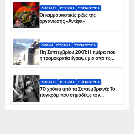
ΔΙΑΒΆΣΤΕ
ΙΣΤΟΡΙΚΆ
ΣΤΙΓΜΙΌΤΥΠΑ
Οι κομμουνιστικές ρίζες της
οργάνωσης «Αντίφα»
ΔΙΕΘΝΉ
ΙΣΤΟΡΙΚΆ
ΣΤΙΓΜΙΌΤΥΠΑ
11η Σεπτεμβρίου 2001: Η ημέρα που
η τρομοκρατία έγραψε μία από τις
πιο μαύρες σελίδες στην ιστορία του
πλανήτη
ΔΙΑΒΆΣΤΕ
ΙΣΤΟΡΙΚΆ
ΣΤΙΓΜΙΌΤΥΠΑ
70 χρόνια από τα Σεπτεμβριανά: Το
πογκρόμ που σημάδεψε τον
ελληνισμό της Κωνσταντινούπολης