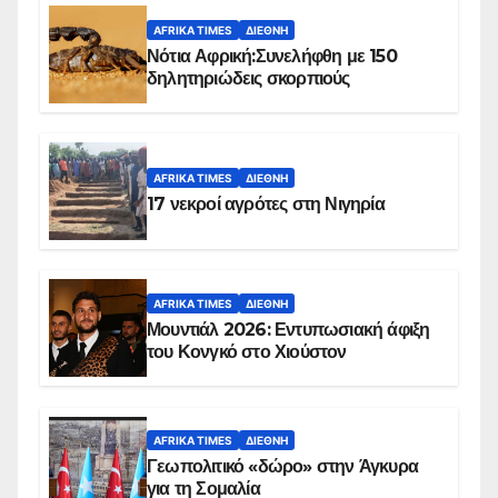
AFRIKA TIMES
ΔΙΕΘΝΉ
Νότια Αφρική:Συνελήφθη με 150
δηλητηριώδεις σκορπιούς
AFRIKA TIMES
ΔΙΕΘΝΉ
17 νεκροί αγρότες στη Νιγηρία
AFRIKA TIMES
ΔΙΕΘΝΉ
Μουντιάλ 2026: Εντυπωσιακή άφιξη
του Κονγκό στο Χιούστον
AFRIKA TIMES
ΔΙΕΘΝΉ
Γεωπολιτικό «δώρο» στην Άγκυρα
για τη Σομαλία