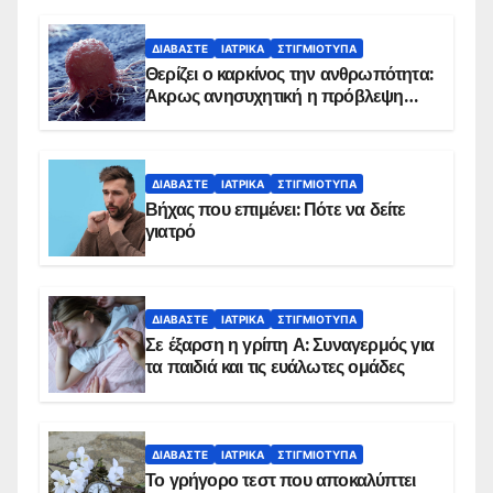
ΔΙΑΒΆΣΤΕ
ΙΑΤΡΙΚΆ
ΣΤΙΓΜΙΌΤΥΠΑ
Θερίζει ο καρκίνος την ανθρωπότητα:
Άκρως ανησυχητική η πρόβλεψη…
ΔΙΑΒΆΣΤΕ
ΙΑΤΡΙΚΆ
ΣΤΙΓΜΙΌΤΥΠΑ
Βήχας που επιμένει: Πότε να δείτε
γιατρό
ΔΙΑΒΆΣΤΕ
ΙΑΤΡΙΚΆ
ΣΤΙΓΜΙΌΤΥΠΑ
Σε έξαρση η γρίπη Α: Συναγερμός για
τα παιδιά και τις ευάλωτες ομάδες
ΔΙΑΒΆΣΤΕ
ΙΑΤΡΙΚΆ
ΣΤΙΓΜΙΌΤΥΠΑ
Το γρήγορο τεστ που αποκαλύπτει