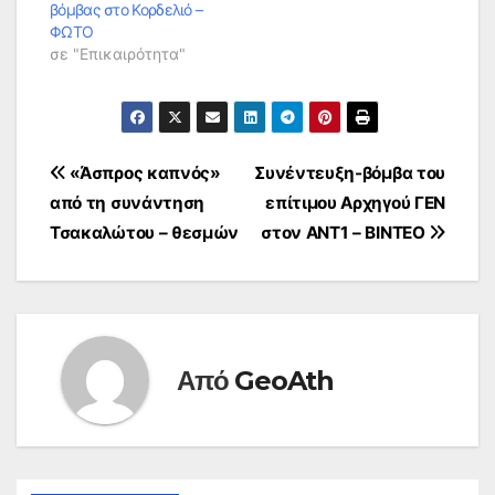
βόμβας στο Κορδελιό –
ΦΩΤΟ
σε "Επικαιρότητα"
Πλοήγηση
«Άσπρος καπνός»
Συνέντευξη-βόμβα του
από τη συνάντηση
επίτιμου Αρχηγού ΓΕΝ
άρθρων
Τσακαλώτου – θεσμών
στον ΑΝΤ1 – ΒΙΝΤΕΟ
Από
GeoAth