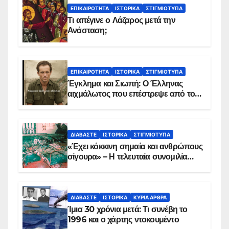
ΕΠΙΚΑΙΡΌΤΗΤΑ
ΙΣΤΟΡΙΚΆ
ΣΤΙΓΜΙΌΤΥΠΑ
Τι απέγινε ο Λάζαρος μετά την
Ανάσταση;
ΕΠΙΚΑΙΡΌΤΗΤΑ
ΙΣΤΟΡΙΚΆ
ΣΤΙΓΜΙΌΤΥΠΑ
Έγκλημα και Σιωπή: Ο Έλληνας
αιχμάλωτος που επέστρεψε από το
Παραπέτασμα
ΔΙΑΒΆΣΤΕ
ΙΣΤΟΡΙΚΆ
ΣΤΙΓΜΙΌΤΥΠΑ
«Έχει κόκκινη σημαία και ανθρώπους
σίγουρα» – Η τελευταία συνομιλία
των ηρώων στα Ίμια, πριν τη
συντριβή του ελικοπτέρου
ΔΙΑΒΆΣΤΕ
ΙΣΤΟΡΙΚΆ
ΚΥΡΙΑ ΑΡΘΡΑ
Ίμια 30 χρόνια μετά: Τι συνέβη το
1996 και ο χάρτης ντοκουμέντο