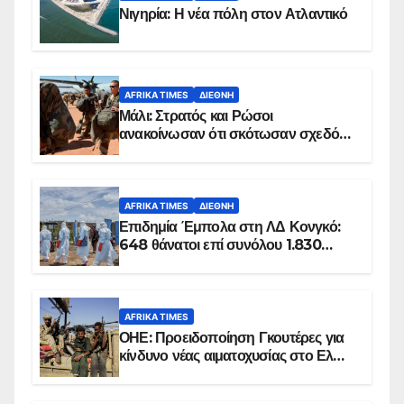
Νιγηρία: Η νέα πόλη στον Ατλαντικό
AFRIKA TIMES
ΔΙΕΘΝΉ
Μάλι: Στρατός και Ρώσοι
ανακοίνωσαν ότι σκότωσαν σχεδόν
100 τζιχαντιστές
AFRIKA TIMES
ΔΙΕΘΝΉ
Επιδημία Έμπολα στη ΛΔ Κονγκό:
648 θάνατοι επί συνόλου 1.830
επιβεβαιωμένων κρουσμάτων
AFRIKA TIMES
ΟΗΕ: Προειδοποίηση Γκουτέρες για
κίνδυνο νέας αιματοχυσίας στο Ελ
Ομπέιντ του Σουδάν