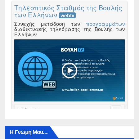
Η Γνώμη Μου…