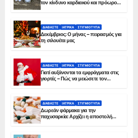
τον κίνδυνο καρδιακού και πρόωρου
θανάτου
ΔΙΑΒΆΣΤΕ
ΙΑΤΡΙΚΆ
ΣΤΙΓΜΙΌΤΥΠΑ
Δεκέμβριος: Ο μήνας – πειρασμός για
τη σιλουέτα μας
ΔΙΑΒΆΣΤΕ
ΙΑΤΡΙΚΆ
ΣΤΙΓΜΙΌΤΥΠΑ
Γιατί αυξάνονται τα εμφράγματα στις
γιορτές – Πώς να μειώσετε τον
κίνδυνο, σύμφωνα με καρδιολόγο
ΔΙΑΒΆΣΤΕ
ΙΑΤΡΙΚΆ
ΣΤΙΓΜΙΌΤΥΠΑ
Δωρεάν φάρμακα για την
παχυσαρκία: Αρχίζει η αποστολή
sms για τους δικαιούχους – Οι
προϋποθέσεις ένταξης στο
πρόγραμμα