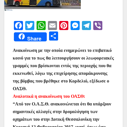
F
T
W
E
Pi
M
T
Vi
a
w
h
m
nt
e
el
b
Μ
Share
c
itt
at
ai
er
s
e
er
οι
e
er
s
l
e
s
gr
Ανακοίνωση με την οποία ενημερώνει το επιβατικό
ρ
κοινό για το πως θα λειτουργήσουν οι λεωφορειακές
b
A
st
e
a
α
γραμμές που βρίσκονται εντός της περιοχής που θα
o
p
n
m
σ
εκκενωθεί, λόγω της επιχείρησης απομάκρυνσης
o
p
g
τε
της βόμβας που βρέθηκε στο Κορδελιό, εξέδωσε ο
k
er
ίτ
ΟΑΣΘ.
Αναλυτικά η ανακοίνωση του ΟΑΣΘ:
ε
“Από τον Ο.Α.Σ.Θ. ανακοινώνεται ότι θα υπάρξουν
σημαντικές αλλαγές στην δρομολόγηση των
οχημάτων του στην Δυτική Θεσσαλονίκη την
Κυριακή 12 Φεβρουαρίου 2017, γιατί, όπως έχει