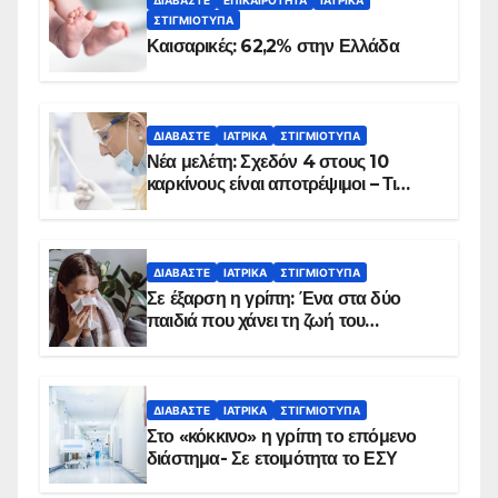
ΣΤΙΓΜΙΌΤΥΠΑ
Καισαρικές: 62,2% στην Ελλάδα
ΔΙΑΒΆΣΤΕ
ΙΑΤΡΙΚΆ
ΣΤΙΓΜΙΌΤΥΠΑ
Νέα μελέτη: Σχεδόν 4 στους 10
καρκίνους είναι αποτρέψιμοι – Τι
δείχνουν τα στοιχεία
ΔΙΑΒΆΣΤΕ
ΙΑΤΡΙΚΆ
ΣΤΙΓΜΙΌΤΥΠΑ
Σε έξαρση η γρίπη: Ένα στα δύο
παιδιά που χάνει τη ζωή του
αντιμετωπίζει υποκείμενο νόσημα –
Εμβολιασμό συνιστούν οι ειδικοί
ΔΙΑΒΆΣΤΕ
ΙΑΤΡΙΚΆ
ΣΤΙΓΜΙΌΤΥΠΑ
Στο «κόκκινο» η γρίπη το επόμενο
διάστημα- Σε ετοιμότητα το ΕΣΥ