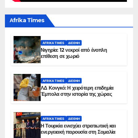
Αfrika Times
AFRIKA TIMES
ΔΙΕΘΝΉ
Νιγηρία: 12 νεκροί από ένοπλη
επίθεση σε χωριό
AFRIKA TIMES
ΔΙΕΘΝΉ
ΛΔ Κονγκό: Η χειρότερη επιδημία
Έμπολα στην ιστορία της χώρας
AFRIKA TIMES
ΔΙΕΘΝΉ
Η Τουρκία ενισχύει στρατιωτική και
ενεργειακή παρουσία στη Σομαλία