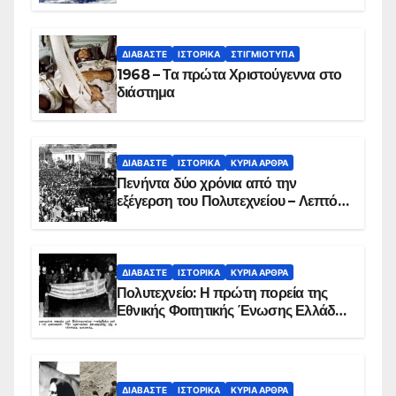
ΔΙΑΒΆΣΤΕ
ΙΣΤΟΡΙΚΆ
ΣΤΙΓΜΙΌΤΥΠΑ
1968 – Τα πρώτα Χριστούγεννα στο
διάστημα
ΔΙΑΒΆΣΤΕ
ΙΣΤΟΡΙΚΆ
ΚΥΡΙΑ ΑΡΘΡΑ
Πενήντα δύο χρόνια από την
εξέγερση του Πολυτεχνείου – Λεπτό
προς λεπτό η εισβολή – ΦΩΤΟ και
ΒΙΝΤΕΟ
ΔΙΑΒΆΣΤΕ
ΙΣΤΟΡΙΚΆ
ΚΥΡΙΑ ΑΡΘΡΑ
Πολυτεχνείο: Η πρώτη πορεία της
Εθνικής Φοιτητικής Ένωσης Ελλάδος
στις 17 Νοεμβρίου 1975 με την
αιματοβαμμένη σημαία
ΔΙΑΒΆΣΤΕ
ΙΣΤΟΡΙΚΆ
ΚΥΡΙΑ ΑΡΘΡΑ