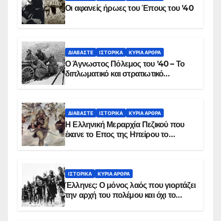
Οι αφανείς ήρωες του Έπους του ’40
ΔΙΑΒΆΣΤΕ
ΙΣΤΟΡΙΚΆ
ΚΥΡΙΑ ΑΡΘΡΑ
Ο Άγνωστος Πόλεμος του ’40 – Το
διπλωματικό και στρατιωτικό
παρασκήνιο
ΔΙΑΒΆΣΤΕ
ΙΣΤΟΡΙΚΆ
ΚΥΡΙΑ ΑΡΘΡΑ
Η Ελληνική Μεραρχία Πεζικού που
έκανε το Επος της Ηπείρου το
χειμώνα του 1940
ΙΣΤΟΡΙΚΆ
ΚΥΡΙΑ ΑΡΘΡΑ
Έλληνες: Ο μόνος λαός που γιορτάζει
την αρχή του πολέμου και όχι το
τέλος του