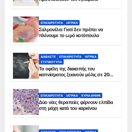
ΕΠΙΚΑΙΡΌΤΗΤΑ
ΙΑΤΡΙΚΆ
Σαλμονέλα: Γιατί δεν πρέπει να
πλένουμε το ωμό κοτόπουλο
ΔΙΑΒΆΣΤΕ
ΕΠΙΚΑΙΡΌΤΗΤΑ
ΙΑΤΡΙΚΆ
ΣΤΙΓΜΙΌΤΥΠΑ
Τα οφέλη της διακοπής του
καπνίσματος ξεκινούν μόλις σε 20
λεπτά
ΕΠΙΚΑΙΡΌΤΗΤΑ
ΙΑΤΡΙΚΆ
ΚΥΡΙΑ ΑΡΘΡΑ
Δύο νέες θεραπείες φέρνουν ελπίδα
στη μάχη κατά του καρκίνου
ΔΙΑΒΆΣΤΕ
ΕΠΙΚΑΙΡΌΤΗΤΑ
ΙΑΤΡΙΚΆ