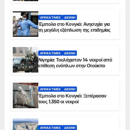
AFRIKA TIMES
ΔΙΕΘΝΉ
Έμπολα στο Κονγκό: Ανησυχία για
τη μεγάλη εξάπλωση της επιδημίας
AFRIKA TIMES
ΔΙΕΘΝΉ
Νιγηρία: Τουλάχιστον 14 νεκροί από
επίθεση ενόπλων στην Οτούκπο
AFRIKA TIMES
ΔΙΕΘΝΉ
Έμπολα στο Κονγκό: Ξεπέρασαν
τους 1.350 οι νεκροί
AFRIKA TIMES
ΔΙΕΘΝΉ