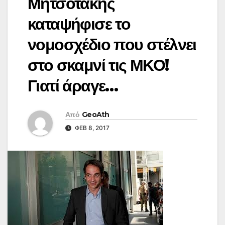
Μητσοτάκης
καταψήφισε το
νομοσχέδιο που στέλνει
στο σκαμνί τις ΜΚΟ!
Γιατί άραγε…
Από
GeoAth
ΦΕΒ 8, 2017