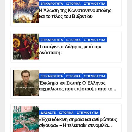
ΕΠΙΚΑΙΡΌΤΗΤΑ
ΙΣΤΟΡΙΚΆ
ΣΤΙΓΜΙΌΤΥΠΑ
Η Άλωση της Κωνσταντινούπολης
και το τέλος του Βυζαντίου
ΕΠΙΚΑΙΡΌΤΗΤΑ
ΙΣΤΟΡΙΚΆ
ΣΤΙΓΜΙΌΤΥΠΑ
Τι απέγινε ο Λάζαρος μετά την
Ανάσταση;
ΕΠΙΚΑΙΡΌΤΗΤΑ
ΙΣΤΟΡΙΚΆ
ΣΤΙΓΜΙΌΤΥΠΑ
Έγκλημα και Σιωπή: Ο Έλληνας
αιχμάλωτος που επέστρεψε από το
Παραπέτασμα
ΔΙΑΒΆΣΤΕ
ΙΣΤΟΡΙΚΆ
ΣΤΙΓΜΙΌΤΥΠΑ
«Έχει κόκκινη σημαία και ανθρώπους
σίγουρα» – Η τελευταία συνομιλία
των ηρώων στα Ίμια, πριν τη