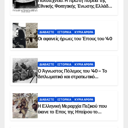
Πολυτεχνείο: Η πρώτη πορεία της
Εθνικής Φοιτητικής Ένωσης Ελλάδος
στις 17 Νοεμβρίου 1975 με την
αιματοβαμμένη σημαία
ΔΙΑΒΆΣΤΕ
ΙΣΤΟΡΙΚΆ
ΚΥΡΙΑ ΑΡΘΡΑ
Οι αφανείς ήρωες του Έπους του ’40
ΔΙΑΒΆΣΤΕ
ΙΣΤΟΡΙΚΆ
ΚΥΡΙΑ ΑΡΘΡΑ
Ο Άγνωστος Πόλεμος του ’40 – Το
διπλωματικό και στρατιωτικό
παρασκήνιο
ΔΙΑΒΆΣΤΕ
ΙΣΤΟΡΙΚΆ
ΚΥΡΙΑ ΑΡΘΡΑ
Η Ελληνική Μεραρχία Πεζικού που
έκανε το Επος της Ηπείρου το
χειμώνα του 1940