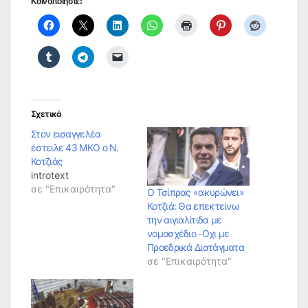
Κοινοποιήστε:
Σχετικά
Στον εισαγγελέα
έστειλε 43 ΜΚΟ ο Ν.
Κοτζιάς
introtext
σε "Επικαιρότητα"
Ο Τσίπρας «ακυρώνει»
Κοτζιά: Θα επεκτείνω
την αιγιαλίτιδα με
νομοσχέδιο -Οχι με
Προεδρικά Διατάγματα
σε "Επικαιρότητα"