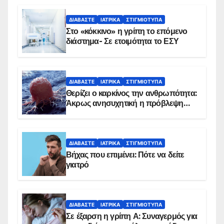
ΔΙΑΒΆΣΤΕ
ΙΑΤΡΙΚΆ
ΣΤΙΓΜΙΌΤΥΠΑ
Στο «κόκκινο» η γρίπη το επόμενο
διάστημα- Σε ετοιμότητα το ΕΣΥ
ΔΙΑΒΆΣΤΕ
ΙΑΤΡΙΚΆ
ΣΤΙΓΜΙΌΤΥΠΑ
Θερίζει ο καρκίνος την ανθρωπότητα:
Άκρως ανησυχητική η πρόβλεψη…
ΔΙΑΒΆΣΤΕ
ΙΑΤΡΙΚΆ
ΣΤΙΓΜΙΌΤΥΠΑ
Βήχας που επιμένει: Πότε να δείτε
γιατρό
ΔΙΑΒΆΣΤΕ
ΙΑΤΡΙΚΆ
ΣΤΙΓΜΙΌΤΥΠΑ
Σε έξαρση η γρίπη Α: Συναγερμός για