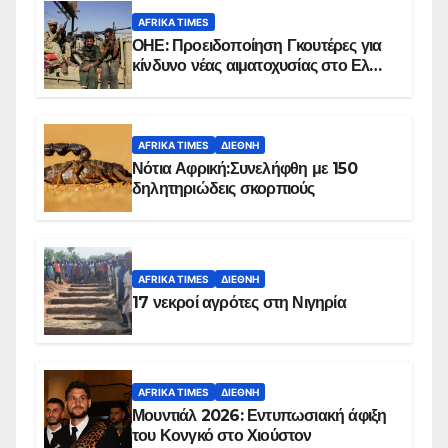
AFRIKA TIMES
ΟΗΕ: Προειδοποίηση Γκουτέρες για
κίνδυνο νέας αιματοχυσίας στο Ελ
Ομπέιντ του Σουδάν
AFRIKA TIMES
ΔΙΕΘΝΉ
Νότια Αφρική:Συνελήφθη με 150
δηλητηριώδεις σκορπιούς
AFRIKA TIMES
ΔΙΕΘΝΉ
17 νεκροί αγρότες στη Νιγηρία
AFRIKA TIMES
ΔΙΕΘΝΉ
Μουντιάλ 2026: Εντυπωσιακή άφιξη
του Κονγκό στο Χιούστον