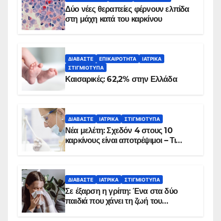
Δύο νέες θεραπείες φέρνουν ελπίδα
στη μάχη κατά του καρκίνου
ΔΙΑΒΆΣΤΕ
ΕΠΙΚΑΙΡΌΤΗΤΑ
ΙΑΤΡΙΚΆ
ΣΤΙΓΜΙΌΤΥΠΑ
Καισαρικές: 62,2% στην Ελλάδα
ΔΙΑΒΆΣΤΕ
ΙΑΤΡΙΚΆ
ΣΤΙΓΜΙΌΤΥΠΑ
Νέα μελέτη: Σχεδόν 4 στους 10
καρκίνους είναι αποτρέψιμοι – Τι
δείχνουν τα στοιχεία
ΔΙΑΒΆΣΤΕ
ΙΑΤΡΙΚΆ
ΣΤΙΓΜΙΌΤΥΠΑ
Σε έξαρση η γρίπη: Ένα στα δύο
παιδιά που χάνει τη ζωή του
αντιμετωπίζει υποκείμενο νόσημα –
Εμβολιασμό συνιστούν οι ειδικοί