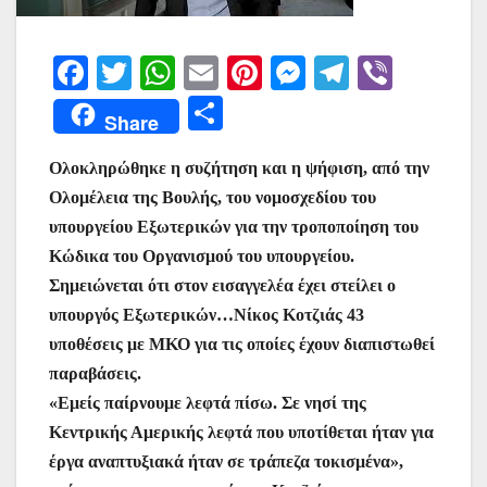
F
T
W
E
Pi
M
T
Vi
a
w
h
m
nt
e
el
b
Μ
Share
c
itt
at
ai
er
s
e
er
οι
e
er
s
l
e
s
gr
Ολοκληρώθηκε η συζήτηση και η ψήφιση, από την
ρ
Ολομέλεια της Βουλής, του νομοσχεδίου του
b
A
st
e
a
α
υπουργείου Εξωτερικών για την τροποποίηση του
o
p
n
m
σ
Κώδικα του Οργανισμού του υπουργείου.
o
p
g
τε
Σημειώνεται ότι στον εισαγγελέα έχει στείλει ο
k
er
ίτ
υπουργός Εξωτερικών…Νίκος Κοτζιάς 43
υποθέσεις με ΜΚΟ για τις οποίες έχουν διαπιστωθεί
ε
παραβάσεις.
«Εμείς παίρνουμε λεφτά πίσω. Σε νησί της
Κεντρικής Αμερικής λεφτά που υποτίθεται ήταν για
έργα αναπτυξιακά ήταν σε τράπεζα τοκισμένα»,