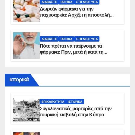
ΔΙΑΒΆΣΤΕ
ΙΑΤΡΙΚΆ
ΣΤΙΓΜΙΌΤΥΠΑ
Δωρεάν φάρμακα για την
παχυσαρκία: Αρχίζει η αποστολή
sms για τους δικαιούχους – Οι
προϋποθέσεις ένταξης στο
πρόγραμμα
ΔΙΑΒΆΣΤΕ
ΙΑΤΡΙΚΆ
ΣΤΙΓΜΙΌΤΥΠΑ
Πότε πρέπει να παίρνουμε τα
φάρμακα: Πριν, μετά ή κατά τη
διάρκεια του φαγητού;
Ιστορικά
ΕΠΙΚΑΙΡΌΤΗΤΑ
ΙΣΤΟΡΙΚΆ
Συγκλονιστικές μαρτυρίες από την
τουρκική εισβολή στην Κύπρο