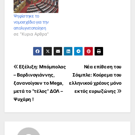
Ψηφίστηκε το
νομοσχέδιο για την
απολιγνιτοποίηση
σε "Κυρια Αρθρα"
Πλοήγηση
Εξέλιξη: Μπόμπολας
Νέα επίθεση του
– Βαρδινογιάννης,
Σόιμπλε: Κούρεμα του
άρθρων
ξανανοίγουν το Mega,
ελληνικού χρέους μόνο
μετά το “τέλος” ΔΟΛ –
εκτός ευρωζώνης
Ψυχάρη !