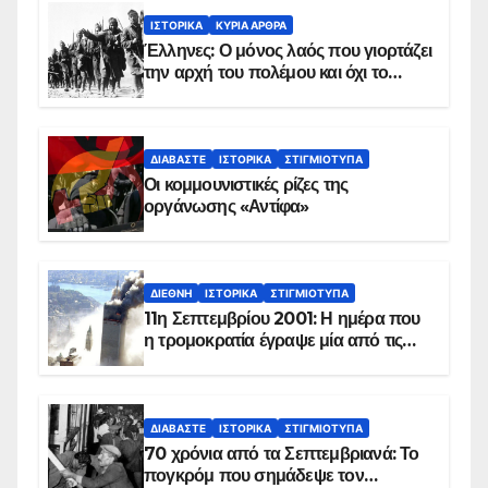
ΙΣΤΟΡΙΚΆ
ΚΥΡΙΑ ΑΡΘΡΑ
Έλληνες: Ο μόνος λαός που γιορτάζει
την αρχή του πολέμου και όχι το
τέλος του
ΔΙΑΒΆΣΤΕ
ΙΣΤΟΡΙΚΆ
ΣΤΙΓΜΙΌΤΥΠΑ
Οι κομμουνιστικές ρίζες της
οργάνωσης «Αντίφα»
ΔΙΕΘΝΉ
ΙΣΤΟΡΙΚΆ
ΣΤΙΓΜΙΌΤΥΠΑ
11η Σεπτεμβρίου 2001: Η ημέρα που
η τρομοκρατία έγραψε μία από τις
πιο μαύρες σελίδες στην ιστορία του
πλανήτη
ΔΙΑΒΆΣΤΕ
ΙΣΤΟΡΙΚΆ
ΣΤΙΓΜΙΌΤΥΠΑ
70 χρόνια από τα Σεπτεμβριανά: Το
πογκρόμ που σημάδεψε τον