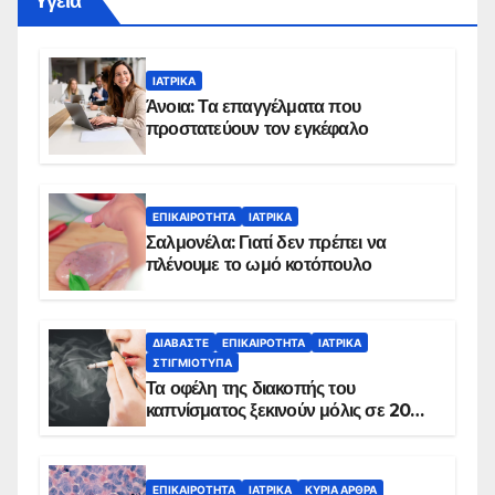
Yγεία
ΙΑΤΡΙΚΆ
Άνοια: Τα επαγγέλματα που
προστατεύουν τον εγκέφαλο
ΕΠΙΚΑΙΡΌΤΗΤΑ
ΙΑΤΡΙΚΆ
Σαλμονέλα: Γιατί δεν πρέπει να
πλένουμε το ωμό κοτόπουλο
ΔΙΑΒΆΣΤΕ
ΕΠΙΚΑΙΡΌΤΗΤΑ
ΙΑΤΡΙΚΆ
ΣΤΙΓΜΙΌΤΥΠΑ
Τα οφέλη της διακοπής του
καπνίσματος ξεκινούν μόλις σε 20
λεπτά
ΕΠΙΚΑΙΡΌΤΗΤΑ
ΙΑΤΡΙΚΆ
ΚΥΡΙΑ ΑΡΘΡΑ