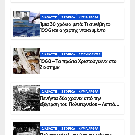
συντριβή του ελικοπτέρου
ΔΙΑΒΆΣΤΕ
ΙΣΤΟΡΙΚΆ
ΚΥΡΙΑ ΑΡΘΡΑ
Ίμια 30 χρόνια μετά: Τι συνέβη το
1996 και ο χάρτης ντοκουμέντο
ΔΙΑΒΆΣΤΕ
ΙΣΤΟΡΙΚΆ
ΣΤΙΓΜΙΌΤΥΠΑ
1968 – Τα πρώτα Χριστούγεννα στο
διάστημα
ΔΙΑΒΆΣΤΕ
ΙΣΤΟΡΙΚΆ
ΚΥΡΙΑ ΑΡΘΡΑ
Πενήντα δύο χρόνια από την
εξέγερση του Πολυτεχνείου – Λεπτό
προς λεπτό η εισβολή – ΦΩΤΟ και
ΒΙΝΤΕΟ
ΔΙΑΒΆΣΤΕ
ΙΣΤΟΡΙΚΆ
ΚΥΡΙΑ ΑΡΘΡΑ