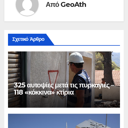
Από
GeoAth
Σχετικό Άρθρο
325 αυτοψίες μετά τις πυρκαγιές –
118 «κόκκινα» κτίρια