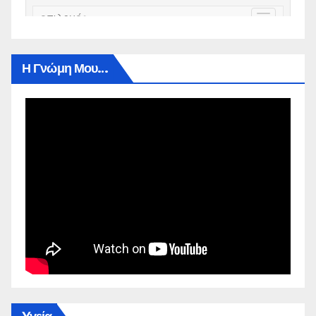
Η Γνώμη Μου…