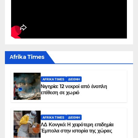
Αfrika Times
AFRIKA TIMES
ΔΙΕΘΝΉ
Νιγηρία: 12 νεκροί από ένοπλη
επίθεση σε χωριό
AFRIKA TIMES
ΔΙΕΘΝΉ
ΛΔ Κονγκό: Η χειρότερη επιδημία
Έμπολα στην ιστορία της χώρας