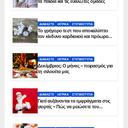
τα παιδιά και τις ευάλωτες ομάδες
ΔΙΑΒΆΣΤΕ
ΙΑΤΡΙΚΆ
ΣΤΙΓΜΙΌΤΥΠΑ
Το γρήγορο τεστ που αποκαλύπτει
τον κίνδυνο καρδιακού και πρόωρου
θανάτου
ΔΙΑΒΆΣΤΕ
ΙΑΤΡΙΚΆ
ΣΤΙΓΜΙΌΤΥΠΑ
Δεκέμβριος: Ο μήνας – πειρασμός για
τη σιλουέτα μας
ΔΙΑΒΆΣΤΕ
ΙΑΤΡΙΚΆ
ΣΤΙΓΜΙΌΤΥΠΑ
Γιατί αυξάνονται τα εμφράγματα στις
γιορτές – Πώς να μειώσετε τον
κίνδυνο, σύμφωνα με καρδιολόγο