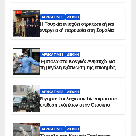
AFRIKA TIMES
ΔΙΕΘΝΉ
Η Τουρκία ενισχύει στρατιωτική και
ενεργειακή παρουσία στη Σομαλία
AFRIKA TIMES
ΔΙΕΘΝΉ
Έμπολα στο Κονγκό: Ανησυχία για
τη μεγάλη εξάπλωση της επιδημίας
AFRIKA TIMES
ΔΙΕΘΝΉ
Νιγηρία: Τουλάχιστον 14 νεκροί από
επίθεση ενόπλων στην Οτούκπο
AFRIKA TIMES
ΔΙΕΘΝΉ