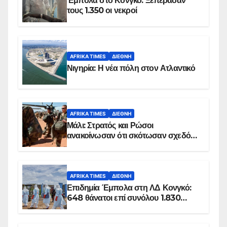
Έμπολα στο Κονγκό: Ξεπέρασαν
τους 1.350 οι νεκροί
AFRIKA TIMES
ΔΙΕΘΝΉ
Νιγηρία: Η νέα πόλη στον Ατλαντικό
AFRIKA TIMES
ΔΙΕΘΝΉ
Μάλι: Στρατός και Ρώσοι
ανακοίνωσαν ότι σκότωσαν σχεδόν
100 τζιχαντιστές
AFRIKA TIMES
ΔΙΕΘΝΉ
Επιδημία Έμπολα στη ΛΔ Κονγκό:
648 θάνατοι επί συνόλου 1.830
επιβεβαιωμένων κρουσμάτων