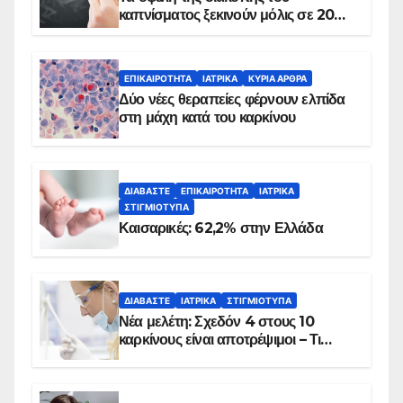
καπνίσματος ξεκινούν μόλις σε 20
λεπτά
ΕΠΙΚΑΙΡΌΤΗΤΑ
ΙΑΤΡΙΚΆ
ΚΥΡΙΑ ΑΡΘΡΑ
Δύο νέες θεραπείες φέρνουν ελπίδα
στη μάχη κατά του καρκίνου
ΔΙΑΒΆΣΤΕ
ΕΠΙΚΑΙΡΌΤΗΤΑ
ΙΑΤΡΙΚΆ
ΣΤΙΓΜΙΌΤΥΠΑ
Καισαρικές: 62,2% στην Ελλάδα
ΔΙΑΒΆΣΤΕ
ΙΑΤΡΙΚΆ
ΣΤΙΓΜΙΌΤΥΠΑ
Νέα μελέτη: Σχεδόν 4 στους 10
καρκίνους είναι αποτρέψιμοι – Τι
δείχνουν τα στοιχεία