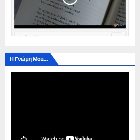
Η Γνώμη Μου…