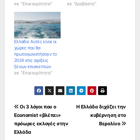
σε "Επικαιρότητα"
σε "Διαβάστε"
Ελλάδα: Αυτές είναι οι
χώρες που θα
πρωταγωνιστήσουν το
2024 στις αφίξεις
ξένων επισκεπτών
σε "Επικαιρότητα"
Πλοήγηση
Οι 3 λόγοι που ο
Η Ελλάδα διχάζει την
Economist «βλέπει»
κυβέρνηση στο
άρθρων
πρόωρες εκλογές στην
Βερολίνο
Ελλάδα