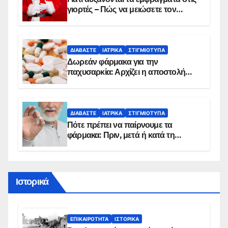
γιορτές – Πώς να μειώσετε τον
κίνδυνο, σύμφωνα με καρδιολόγο
ΔΙΑΒΆΣΤΕ
ΙΑΤΡΙΚΆ
ΣΤΙΓΜΙΌΤΥΠΑ
Δωρεάν φάρμακα για την
παχυσαρκία: Αρχίζει η αποστολή
sms για τους δικαιούχους – Οι
προϋποθέσεις ένταξης στο
πρόγραμμα
ΔΙΑΒΆΣΤΕ
ΙΑΤΡΙΚΆ
ΣΤΙΓΜΙΌΤΥΠΑ
Πότε πρέπει να παίρνουμε τα
φάρμακα: Πριν, μετά ή κατά τη
διάρκεια του φαγητού;
Ιστορικά
ΕΠΙΚΑΙΡΌΤΗΤΑ
ΙΣΤΟΡΙΚΆ