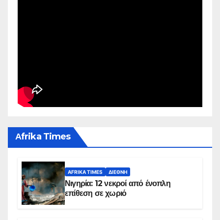
Αfrika Times
AFRIKA TIMES
ΔΙΕΘΝΉ
Νιγηρία: 12 νεκροί από ένοπλη
επίθεση σε χωριό