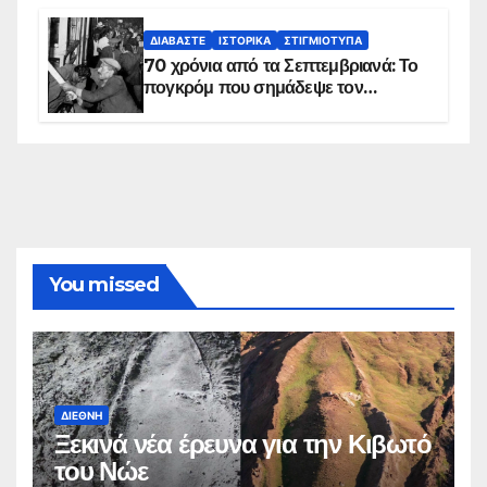
ΔΙΑΒΆΣΤΕ
ΙΣΤΟΡΙΚΆ
ΣΤΙΓΜΙΌΤΥΠΑ
70 χρόνια από τα Σεπτεμβριανά: Το
πογκρόμ που σημάδεψε τον
ελληνισμό της Κωνσταντινούπολης
You missed
ΔΙΕΘΝΉ
Ξεκινά νέα έρευνα για την Κιβωτό
του Νώε