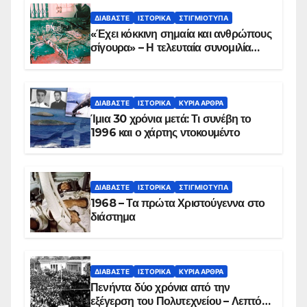
ΔΙΑΒΆΣΤΕ
ΙΣΤΟΡΙΚΆ
ΣΤΙΓΜΙΌΤΥΠΑ
«Έχει κόκκινη σημαία και ανθρώπους
σίγουρα» – Η τελευταία συνομιλία
των ηρώων στα Ίμια, πριν τη
συντριβή του ελικοπτέρου
ΔΙΑΒΆΣΤΕ
ΙΣΤΟΡΙΚΆ
ΚΥΡΙΑ ΑΡΘΡΑ
Ίμια 30 χρόνια μετά: Τι συνέβη το
1996 και ο χάρτης ντοκουμέντο
ΔΙΑΒΆΣΤΕ
ΙΣΤΟΡΙΚΆ
ΣΤΙΓΜΙΌΤΥΠΑ
1968 – Τα πρώτα Χριστούγεννα στο
διάστημα
ΔΙΑΒΆΣΤΕ
ΙΣΤΟΡΙΚΆ
ΚΥΡΙΑ ΑΡΘΡΑ
Πενήντα δύο χρόνια από την
εξέγερση του Πολυτεχνείου – Λεπτό