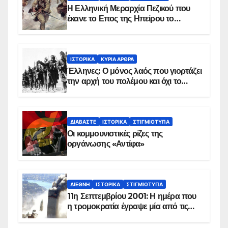
Η Ελληνική Μεραρχία Πεζικού που
έκανε το Επος της Ηπείρου το
χειμώνα του 1940
ΙΣΤΟΡΙΚΆ
ΚΥΡΙΑ ΑΡΘΡΑ
Έλληνες: Ο μόνος λαός που γιορτάζει
την αρχή του πολέμου και όχι το
τέλος του
ΔΙΑΒΆΣΤΕ
ΙΣΤΟΡΙΚΆ
ΣΤΙΓΜΙΌΤΥΠΑ
Οι κομμουνιστικές ρίζες της
οργάνωσης «Αντίφα»
ΔΙΕΘΝΉ
ΙΣΤΟΡΙΚΆ
ΣΤΙΓΜΙΌΤΥΠΑ
11η Σεπτεμβρίου 2001: Η ημέρα που
η τρομοκρατία έγραψε μία από τις
πιο μαύρες σελίδες στην ιστορία του
πλανήτη