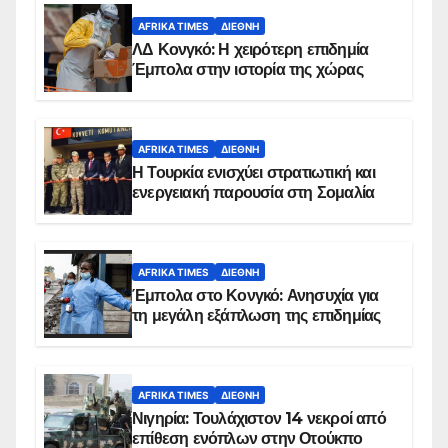
AFRIKA TIMES
ΔΙΕΘΝΉ
ΛΔ Κονγκό: Η χειρότερη επιδημία
Έμπολα στην ιστορία της χώρας
AFRIKA TIMES
ΔΙΕΘΝΉ
Η Τουρκία ενισχύει στρατιωτική και
ενεργειακή παρουσία στη Σομαλία
AFRIKA TIMES
ΔΙΕΘΝΉ
Έμπολα στο Κονγκό: Ανησυχία για
τη μεγάλη εξάπλωση της επιδημίας
AFRIKA TIMES
ΔΙΕΘΝΉ
Νιγηρία: Τουλάχιστον 14 νεκροί από
επίθεση ενόπλων στην Οτούκπο