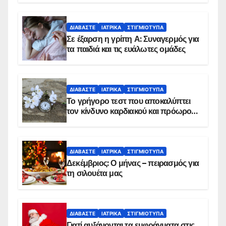
ΔΙΑΒΆΣΤΕ
ΙΑΤΡΙΚΆ
ΣΤΙΓΜΙΌΤΥΠΑ
Σε έξαρση η γρίπη Α: Συναγερμός για
τα παιδιά και τις ευάλωτες ομάδες
ΔΙΑΒΆΣΤΕ
ΙΑΤΡΙΚΆ
ΣΤΙΓΜΙΌΤΥΠΑ
Το γρήγορο τεστ που αποκαλύπτει
τον κίνδυνο καρδιακού και πρόωρου
θανάτου
ΔΙΑΒΆΣΤΕ
ΙΑΤΡΙΚΆ
ΣΤΙΓΜΙΌΤΥΠΑ
Δεκέμβριος: Ο μήνας – πειρασμός για
τη σιλουέτα μας
ΔΙΑΒΆΣΤΕ
ΙΑΤΡΙΚΆ
ΣΤΙΓΜΙΌΤΥΠΑ
Γιατί αυξάνονται τα εμφράγματα στις