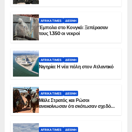
AFRIKA TIMES
ΔΙΕΘΝΉ
Έμπολα στο Κονγκό: Ξεπέρασαν
τους 1.350 οι νεκροί
AFRIKA TIMES
ΔΙΕΘΝΉ
Νιγηρία: Η νέα πόλη στον Ατλαντικό
AFRIKA TIMES
ΔΙΕΘΝΉ
Μάλι: Στρατός και Ρώσοι
ανακοίνωσαν ότι σκότωσαν σχεδόν
100 τζιχαντιστές
AFRIKA TIMES
ΔΙΕΘΝΉ