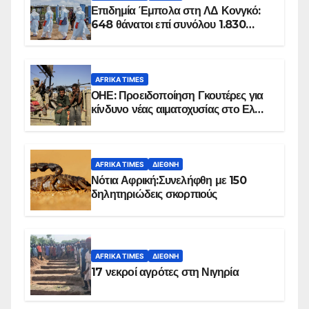
Επιδημία Έμπολα στη ΛΔ Κονγκό:
648 θάνατοι επί συνόλου 1.830
επιβεβαιωμένων κρουσμάτων
AFRIKA TIMES
ΟΗΕ: Προειδοποίηση Γκουτέρες για
κίνδυνο νέας αιματοχυσίας στο Ελ
Ομπέιντ του Σουδάν
AFRIKA TIMES
ΔΙΕΘΝΉ
Νότια Αφρική:Συνελήφθη με 150
δηλητηριώδεις σκορπιούς
AFRIKA TIMES
ΔΙΕΘΝΉ
17 νεκροί αγρότες στη Νιγηρία