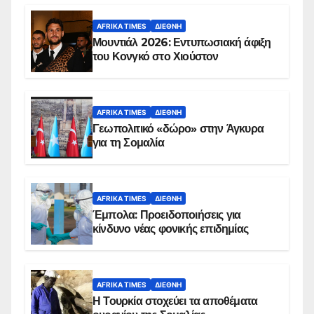
AFRIKA TIMES
ΔΙΕΘΝΉ
Μουντιάλ 2026: Εντυπωσιακή άφιξη
του Κονγκό στο Χιούστον
AFRIKA TIMES
ΔΙΕΘΝΉ
Γεωπολιτικό «δώρο» στην Άγκυρα
για τη Σομαλία
AFRIKA TIMES
ΔΙΕΘΝΉ
Έμπολα: Προειδοποιήσεις για
κίνδυνο νέας φονικής επιδημίας
AFRIKA TIMES
ΔΙΕΘΝΉ
Η Τουρκία στοχεύει τα αποθέματα