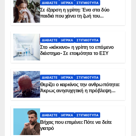
ΔΙΑΒΆΣΤΕ
ΙΑΤΡΙΚΆ
ΣΤΙΓΜΙΌΤΥΠΑ
Σε έξαρση η γρίπη: Ένα στα δύο
παιδιά που χάνει τη ζωή του
αντιμετωπίζει υποκείμενο νόσημα –
Εμβολιασμό συνιστούν οι ειδικοί
ΔΙΑΒΆΣΤΕ
ΙΑΤΡΙΚΆ
ΣΤΙΓΜΙΌΤΥΠΑ
Στο «κόκκινο» η γρίπη το επόμενο
διάστημα- Σε ετοιμότητα το ΕΣΥ
ΔΙΑΒΆΣΤΕ
ΙΑΤΡΙΚΆ
ΣΤΙΓΜΙΌΤΥΠΑ
Θερίζει ο καρκίνος την ανθρωπότητα:
Άκρως ανησυχητική η πρόβλεψη…
ΔΙΑΒΆΣΤΕ
ΙΑΤΡΙΚΆ
ΣΤΙΓΜΙΌΤΥΠΑ
Βήχας που επιμένει: Πότε να δείτε
γιατρό