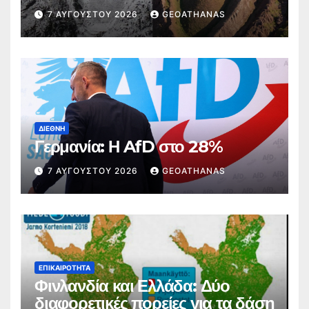
7 ΑΥΓΟΎΣΤΟΥ 2026
GEOATHANAS
ΔΙΕΘΝΉ
Γερμανία: Η AfD στο 28%
7 ΑΥΓΟΎΣΤΟΥ 2026
GEOATHANAS
ΕΠΙΚΑΙΡΌΤΗΤΑ
Φινλανδία και Ελλάδα: Δύο
διαφορετικές πορείες για τα δάση