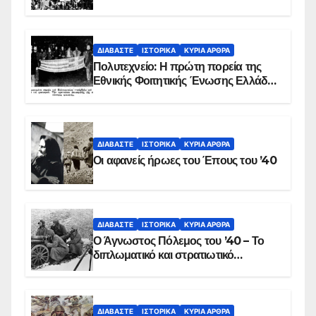
προς λεπτό η εισβολή – ΦΩΤΟ και
ΒΙΝΤΕΟ
ΔΙΑΒΆΣΤΕ
ΙΣΤΟΡΙΚΆ
ΚΥΡΙΑ ΑΡΘΡΑ
Πολυτεχνείο: Η πρώτη πορεία της
Εθνικής Φοιτητικής Ένωσης Ελλάδος
στις 17 Νοεμβρίου 1975 με την
αιματοβαμμένη σημαία
ΔΙΑΒΆΣΤΕ
ΙΣΤΟΡΙΚΆ
ΚΥΡΙΑ ΑΡΘΡΑ
Οι αφανείς ήρωες του Έπους του ’40
ΔΙΑΒΆΣΤΕ
ΙΣΤΟΡΙΚΆ
ΚΥΡΙΑ ΑΡΘΡΑ
Ο Άγνωστος Πόλεμος του ’40 – Το
διπλωματικό και στρατιωτικό
παρασκήνιο
ΔΙΑΒΆΣΤΕ
ΙΣΤΟΡΙΚΆ
ΚΥΡΙΑ ΑΡΘΡΑ