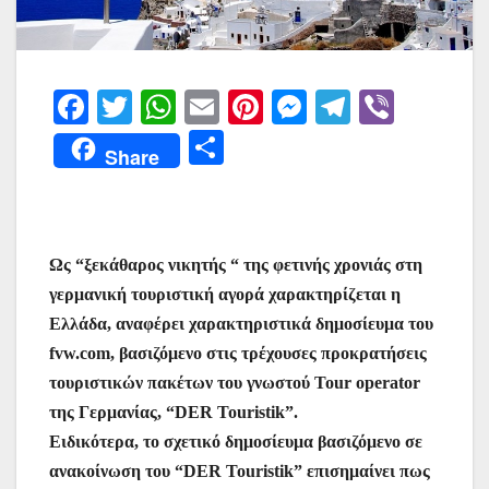
F
T
W
E
Pi
M
T
Vi
a
w
h
m
nt
e
el
b
Μ
Share
c
itt
at
ai
er
s
e
er
οι
e
er
s
l
e
s
gr
ρ
b
A
st
e
a
α
Ως “ξεκάθαρος νικητής “ της φετινής χρονιάς στη
o
p
n
m
σ
γερμανική τουριστική αγορά χαρακτηρίζεται η
o
p
g
τε
Ελλάδα, αναφέρει χαρακτηριστικά δημοσίευμα του
k
er
ίτ
fvw.com, βασιζόμενο στις τρέχουσες προκρατήσεις
ε
τουριστικών πακέτων του γνωστού Tour operator
της Γερμανίας, “DER Touristik”.
Ειδικότερα, το σχετικό δημοσίευμα βασιζόμενο σε
ανακοίνωση του “DER Touristik” επισημαίνει πως