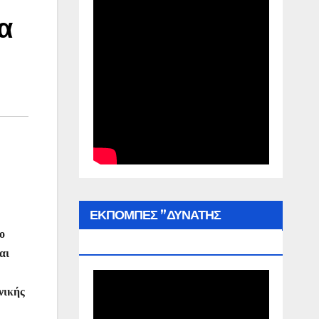
α
ΕΚΠΟΜΠΕΣ ”ΔΥΝΑΤΗΣ
ο
ΕΛΛΑΔΑΣ”
αι
νικής