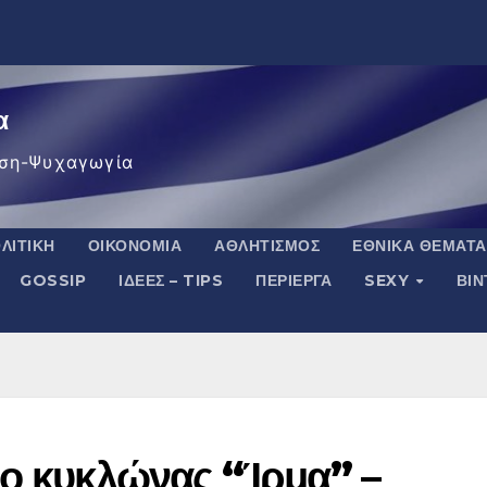
α
ση-Ψυχαγωγία
ΛΙΤΙΚΉ
ΟΙΚΟΝΟΜΊΑ
ΑΘΛΗΤΙΣΜΌΣ
ΕΘΝΙΚΆ ΘΈΜΑΤΑ
GOSSIP
ΙΔΈΕΣ – TIPS
ΠΕΡΊΕΡΓΑ
SEXY
ΒΙ
 ο κυκλώνας “Ίρμα” –