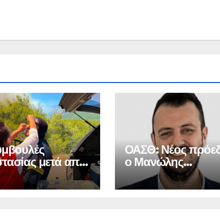
υμβουλές
ΟΑΣΘ: Νέος πρόε
τασίας μετά από
ο Μανώλης
αγιά
Μπελιμπασάκης