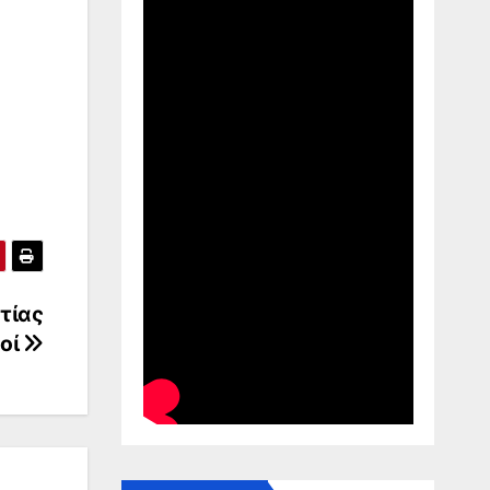
τίας
μοί