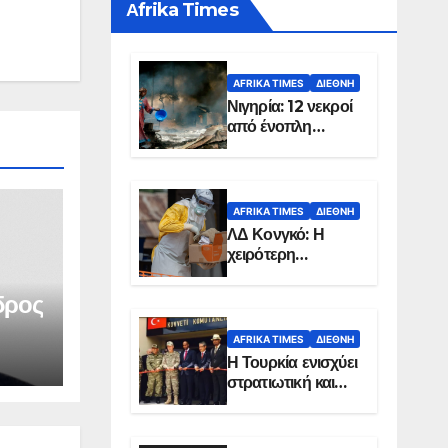
Αfrika Times
AFRIKA TIMES
ΔΙΕΘΝΉ
Νιγηρία: 12 νεκροί
από ένοπλη
επίθεση σε χωριό
AFRIKA TIMES
ΔΙΕΘΝΉ
ΛΔ Κονγκό: Η
χειρότερη
επιδημία Έμπολα
στην ιστορία της
δρος
χώρας
AFRIKA TIMES
ΔΙΕΘΝΉ
Η Τουρκία ενισχύει
στρατιωτική και
ενεργειακή
παρουσία στη
Σομαλία