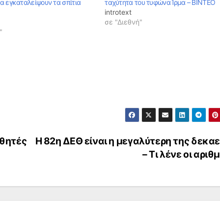
α εγκαταλείψουν τα σπίτια
ταχύτητα του τυφώνα Ίρμα – ΒΙΝΤΕΟ
introtext
σε "Διεθνή"
"
αθητές
Η 82η ΔΕΘ είναι η μεγαλύτερη της δεκαε
– Τι λένε οι αριθ