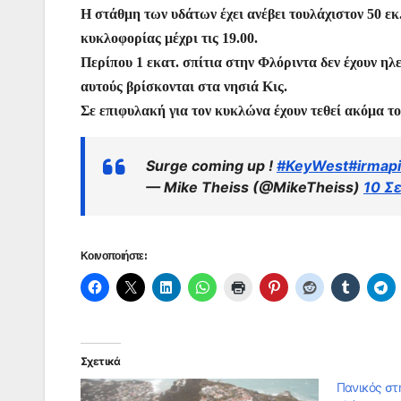
o
p
g
Η στάθμη των υδάτων έχει ανέβει τουλάχιστον 50 εκ
κυκλοφορίας μέχρι τις 19.00.
k
er
Περίπου 1 εκατ. σπίτια στην Φλόριντα δεν έχουν ηλ
αυτούς βρίσκονται στα νησιά Κις.
Σε επιφυλακή για τον κυκλώνα έχουν τεθεί ακόμα το
Surge coming up !
#KeyWest
#irma
p
— Mike Theiss (@MikeTheiss)
10 Σ
Κοινοποιήστε:
Σχετικά
Πανικός στη