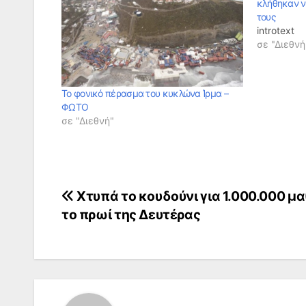
κλήθηκαν ν
τους
introtext
σε "Διεθνή
Το φονικό πέρασμα του κυκλώνα Ίρμα –
ΦΩΤΟ
σε "Διεθνή"
Πλοήγηση
Χτυπά το κουδούνι για 1.000.000 μ
το πρωί της Δευτέρας
άρθρων