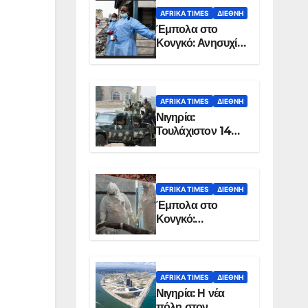
AFRIKA TIMES
ΔΙΕΘΝΉ
Έμπολα στο
Κονγκό: Ανησυχία
για τη μεγάλη
εξάπλωση της
επιδημίας
AFRIKA TIMES
ΔΙΕΘΝΉ
Νιγηρία:
Τουλάχιστον 14
νεκροί από
επίθεση ενόπλων
στην Οτούκπο
AFRIKA TIMES
ΔΙΕΘΝΉ
Έμπολα στο
Κονγκό:
Ξεπέρασαν τους
1.350 οι νεκροί
AFRIKA TIMES
ΔΙΕΘΝΉ
Νιγηρία: Η νέα
πόλη στον