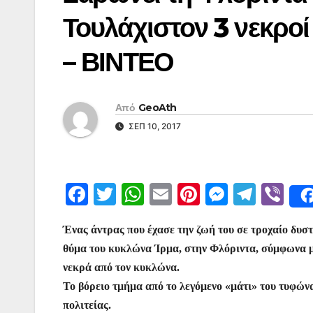
Τουλάχιστον 3 νεκροί 
– ΒΙΝΤΕΟ
Από
GeoAth
ΣΕΠ 10, 2017
F
T
W
E
Pi
M
T
Vi
a
w
h
m
nt
e
el
b
Ένας άντρας που έχασε την ζωή του σε τροχαίο δυστ
c
itt
at
ai
er
s
e
er
θύμα του κυκλώνα Ίρμα, στην Φλόριντα, σύμφωνα με
e
er
s
l
e
s
gr
νεκρά από τον κυκλώνα.
b
A
st
e
a
Το βόρειο τμήμα από το λεγόμενο «μάτι» του τυφώνα
o
p
n
m
πολιτείας.