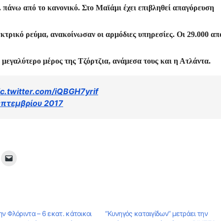
ίτ
. πάνω από το κανονικό. Στο Μαϊάμι έχει επιβληθεί απαγόρευση
ε
εκτρικό ρεύμα, ανακοίνωσαν οι αρμόδιες υπηρεσίες. Οι 29.000 απ
 μεγαλύτερο μέρος της Τζόρτζια, ανάμεσα τους και η Ατλάντα.
ic.twitter.com/iQBGH7yrif
επτεμβρίου 2017
ν Φλόριντα – 6 εκατ. κάτοικοι
“Κυνηγός καταιγίδων” μετράει την