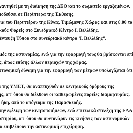
ε
ναντηθεί με τη διοίκηση της ΔΕΘ και το σωματείο εργαζομένων.
ριοδεύσει σε Περίπτερα της Έκθεσης.
ια του Περιπτέρου της Κίνας, Τιμώμενης Χώρας και στις 8.00 το
ούς Φορείς στο Συνεδριακό Κέντρο Ι. Βελλίδης.
έντευξη Τύπου στο συνεδριακό κέντρο ‘Ι. Βελλίδης”.
ός της αστυνομίας, ενώ για την εφαρμογή τους θα βρίσκονται επ
ης, όπως επίσης άλλων περιοχών της χώρας.
στυνομική δύναμη για την εφαρμογή των μέτρων υπολογίζεται ότι
ι της ΥΜΕΤ, θα αναπτυχθούν σε κεντρικούς δρόμους της
, απ’ όπου θα διέλθουν οι καθιερωμένες πορείες διαμαρτυρίας.
ν ήδη, από το απόγευμα της Παρασκευής.
ην εξέλιξη των κινητοποιήσεων, ενώ επιτελικά στελέχη της ΕΛΑ
τηρίου, απ’ όπου θα συντονίζουν τις κινήσεις των αστυνομικών
θα επιβλέπουν την αστυνομική επιχείρηση.