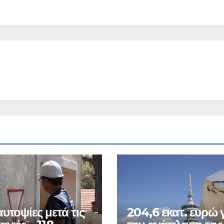
υτοψίες μετά τις
204,6 εκατ. ευρώ 