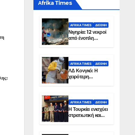
Αfrika Times
AFRIKA TIMES
ΔΙΕΘΝΉ
Νιγηρία: 12 νεκροί
ση
από ένοπλη
επίθεση σε χωριό
AFRIKA TIMES
ΔΙΕΘΝΉ
ΛΔ Κονγκό: Η
χειρότερη
λης:
επιδημία Έμπολα
στην ιστορία της
χώρας
AFRIKA TIMES
ΔΙΕΘΝΉ
Η Τουρκία ενισχύει
στρατιωτική και
ενεργειακή
παρουσία στη
Σομαλία