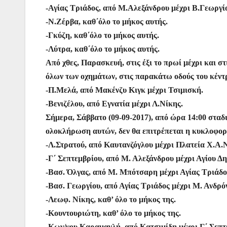
-Αγίας Τριάδος, από Μ.Αλεξάνδρου μέχρι Β.Γεωργί
-Ν.Ζέρβα, καθ΄όλο το μήκος αυτής.
-Γκύζη, καθ΄όλο το μήκος αυτής.
-Λύτρα, καθ΄όλο το μήκος αυτής.
Από χθες, Παρασκευή, στις έξι το πρωί μέχρι και σ
όλων των οχημάτων, στις παρακάτω οδούς του κέντ
-Π.Μελά, από Μακένζυ Κιγκ μέχρι Τσιμισκή.
-Βενιζέλου, από Εγνατία μέχρι Λ.Νίκης.
Σήμερα, Σάββατο (09-09-2017), από ώρα 14:00 σταδ
ολοκλήρωση αυτών, δεν θα επιτρέπεται η κυκλοφορ
-Λ.Στρατού, από Καυτανζόγλου μέχρι Πλατεία Χ.Α.
-Γ΄ Σεπτεμβρίου, από Μ. Αλεξάνδρου μέχρι Αγίου Δ
-Βασ. Όλγας, από Μ. Μπότσαρη μέχρι Αγίας Τριάδο
-Βασ. Γεωργίου, από Αγίας Τριάδος μέχρι Μ. Ανδρό
-Λεωφ. Νίκης, καθ’ όλο το μήκος της.
-Κουντουριώτη, καθ’ όλο το μήκος της.
-Κων/νου Καραμανλή, από Κατσιμίδη μέχρι Γ΄ Σεπτ