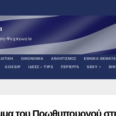
α
ση-Ψυχαγωγία
ΛΙΤΙΚΉ
ΟΙΚΟΝΟΜΊΑ
ΑΘΛΗΤΙΣΜΌΣ
ΕΘΝΙΚΆ ΘΈΜΑΤΑ
GOSSIP
ΙΔΈΕΣ – TIPS
ΠΕΡΊΕΡΓΑ
SEXY
ΒΙ
αμμα του Πρωθυπουργού στ