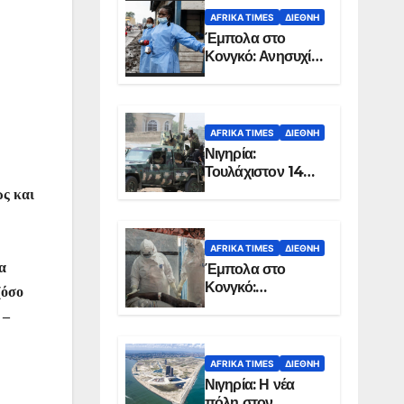
AFRIKA TIMES
ΔΙΕΘΝΉ
Έμπολα στο
Κονγκό: Ανησυχία
για τη μεγάλη
εξάπλωση της
επιδημίας
AFRIKA TIMES
ΔΙΕΘΝΉ
Νιγηρία:
Τουλάχιστον 14
νεκροί από
ώς και
επίθεση ενόπλων
στην Οτούκπο
AFRIKA TIMES
ΔΙΕΘΝΉ
α
Έμπολα στο
Κονγκό:
(όσο
Ξεπέρασαν τους
 –
1.350 οι νεκροί
AFRIKA TIMES
ΔΙΕΘΝΉ
Νιγηρία: Η νέα
πόλη στον