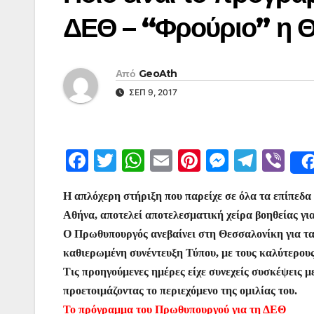
ΔΕΘ – “Φρούριο” η 
Από
GeoAth
ΣΕΠ 9, 2017
F
T
W
E
Pi
M
T
Vi
a
w
h
m
nt
e
el
b
Η απλόχερη στήριξη που παρείχε σε όλα τα επίπεδ
c
itt
at
ai
er
s
e
er
Αθήνα, αποτελεί αποτελεσματική χείρα βοηθείας γι
e
er
s
l
e
s
gr
Ο Πρωθυπουργός ανεβαίνει στη Θεσσαλονίκη για τα ε
b
A
st
e
a
καθιερωμένη συνέντευξη Τύπου, με τους καλύτερους
o
p
n
m
Τις προηγούμενες ημέρες είχε συνεχείς συσκέψεις με
o
p
g
προετοιμάζοντας το περιεχόμενο της ομιλίας του.
Το πρόγραμμα του Πρωθυπουργού για τη ΔΕΘ