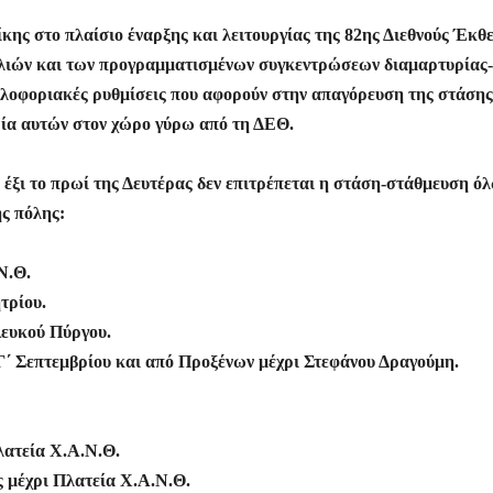
ης στο πλαίσιο έναρξης και λειτουργίας της 82ης Διεθνούς Έκθ
λιών και των προγραμματισμένων συγκεντρώσεων διαμαρτυρίας-
κλοφοριακές ρυθμίσεις που αφορούν στην απαγόρευση της στάσης
ρία αυτών στον χώρο γύρω από τη ΔΕΘ.
ς έξι το πρωί της Δευτέρας δεν επιτρέπεται η στάση-στάθμευση ό
ς πόλης:
Ν.Θ.
τρίου.
Λευκού Πύργου.
Γ΄ Σεπτεμβρίου και από Προξένων μέχρι Στεφάνου Δραγούμη.
λατεία Χ.Α.Ν.Θ.
ς μέχρι Πλατεία Χ.Α.Ν.Θ.