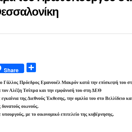
Θεσσαλονίκη
Μ
Share
οι
α ο Γάλλος Πρόεδρος Εμανουέλ Μακρόν κατά την επίσκεψή του σ
ρ
α τον Αλέξη Τσίπρα και την εμφάνισή του στη ΔΕΘ
α
γκαίνια της Διεθνούς Έκθεσης, την ομιλία του στο Βελλίδειο κα
σ
 δυνατούς οιωνούς.
τε
 υπουργούς, με το οικονομικό επιτελείο της κυβέρνησης,
ίτ