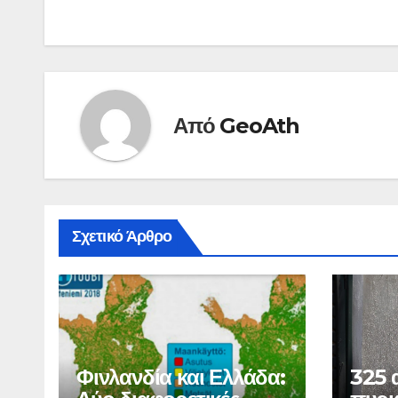
άρθρων
Από
GeoAth
Σχετικό Άρθρο
Φινλανδία και Ελλάδα:
325 α