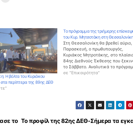
Το πρόγραμμα της τριήμερης επίσκεψ
του Κυρ. Μητσοτάκη στη Θεσσαλονίκ
Στη Θεσσαλονίκη θα βρεθεί αύριο,
Παρασκευή, ο πρωθυπουργός,
Κυριάκος Μητροτάκης, στο πλαίσι
84ης Διεθνούς Έκθεσης που ξεκιν
το Σάββατο. Αναλυτικά το πρόγρα
Παρασκευή 6 Σεπτεμβρίου 18:00
σε "Επικαιρότητα"
η: Η βόλτα του Κυριάκου
Αναχώρηση από αεροδρόμιο «Ελ.
στα περίπτερα της 89ης ΔΕΘ
Βενιζέλος» για Θεσσαλονίκη 19:0
στε"
Ενημέρωση από στελέχη της Frapo
για την πρόοδο των έργων στο
αεροδρόμιο 19:30 Συνάντηση με…
ίασε το
Το προφίλ της 82ης ΔΕΘ-Σήμερα τα εγκα