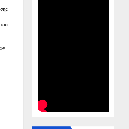
εσης
 και
λων