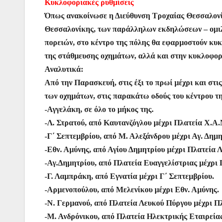
Κυκλοφοριακές ρυθμίσεις
Όπως ανακοίνωσε η Διεύθυνση Τροχαίας Θεσσαλονίκ
Θεσσαλονίκης, των παράλληλων εκδηλώσεων – ομι
πορειών, στο κέντρο της πόλης θα εφαρμοστούν κυ
της στάθμευσης οχημάτων, αλλά και στην κυκλοφο
Αναλυτικά:
Από την Παρασκευή, στις έξι το πρωί μέχρι και στι
των οχημάτων, στις παρακάτω οδούς του κέντρου τη
-Αγγελάκη, σε όλο το μήκος της.
-Λ. Στρατού, από Καυτανζόγλου μέχρι Πλατεία Χ.Α.
-Γ΄ Σεπτεμβρίου, από Μ. Αλεξάνδρου μέχρι Αγ. Δημη
-Εθν. Αμύνης, από Αγίου Δημητρίου μέχρι Πλατεία 
-Αγ.Δημητρίου, από Πλατεία Ευαγγελίστριας μέχρι 
-Γ. Λαμπράκη, από Εγνατία μέχρι Γ΄ Σεπτεμβρίου.
-Αρμενοπούλου, από Μελενίκου μέχρι Εθν. Αμύνης.
-Ν. Γερμανού, από Πλατεία Λευκού Πύργου μέχρι Π
-Μ. Ανδρόνικου, από Πλατεία Ηλεκτρικής Εταιρεία