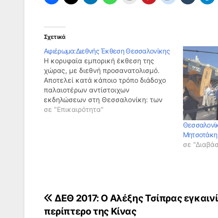
Σχετικά
Αφιέρωμα:Διεθνής Έκθεση Θεσσαλονίκης
Η κορυφαία εμπορική έκθεση της
χώρας, με διεθνή προσανατολισμό.
Αποτελεί κατά κάποιο τρόπο διάδοχο
παλαιοτέρων αντίστοιχων
εκδηλώσεων στη Θεσσαλονίκη: των
«Καβειρίων» της προχριστιανικής
σε "Επικαιρότητα"
περιόδου και των «Δημητρίων» των
Θεσσαλονίκ
βυζαντινών χρόνων. Η πρώτη ΔΕΘ
Μητσοτάκη 
άνοιξε τις πύλες της στις 3 Οκτωβρίου
σε "Διαβά
1926. Η ιδέα για τη δημιουργία μιας
«διεθνούς ετησίας
εμποροπανηγύρεως»…
Πλοήγηση
ΔΕΘ 2017: Ο Αλέξης Τσίπρας εγκαιν
περίπτερο της Κίνας