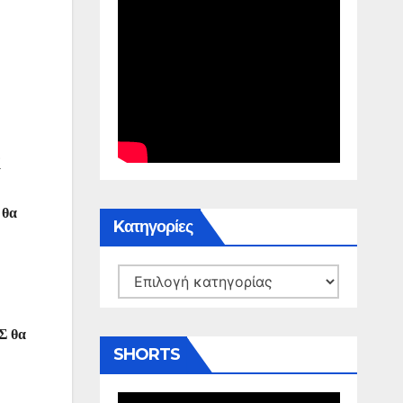
ί
 θα
Kατηγορίες
Kατηγορίες
Σ θα
SHORTS