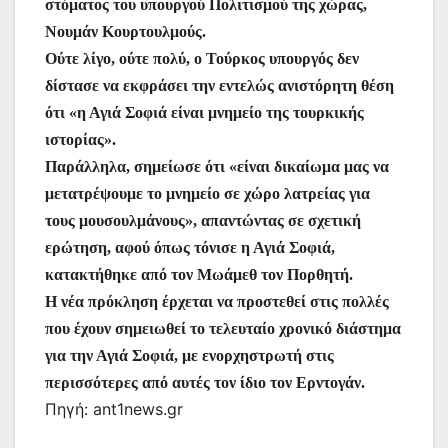
στόματος του υπουργού Πολιτισμού της χώρας,
o
p
n
m
σ
Νουμάν Κουρτουλμούς.
o
p
g
τε
Ούτε λίγο, ούτε πολύ, ο Τούρκος υπουργός δεν
k
er
ίτ
δίστασε να εκφράσει την εντελώς ανιστόρητη θέση
ότι «η Αγιά Σοφιά είναι μνημείο της τουρκικής
ε
ιστορίας».
Παράλληλα, σημείωσε ότι «είναι δικαίωμα μας να
μετατρέψουμε το μνημείο σε χώρο λατρείας για
τους μουσουλμάνους», απαντώντας σε σχετική
ερώτηση, αφού όπως τόνισε η Αγιά Σοφιά,
κατακτήθηκε από τον Μωάμεθ τον Πορθητή.
Η νέα πρόκληση έρχεται να προστεθεί στις πολλές
που έχουν σημειωθεί το τελευταίο χρονικό διάστημα
για την Αγιά Σοφιά, με ενορχηστρωτή στις
περισσότερες από αυτές τον ίδιο τον Ερντογάν.
Πηγή: ant1news.gr