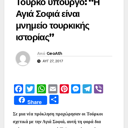
Τούρκο υπουργό: “Η
Αγιά Σοφιά είναι
μνημείο τουρκικής
ιστορίας”
Από
GeoAth
ΑΥΓ 27, 2017
F
T
W
E
Pi
M
T
Vi
a
w
h
m
nt
e
el
b
Μ
Share
c
itt
at
ai
er
s
e
er
οι
e
er
s
l
e
s
gr
Σε μια νέα πρόκληση προχώρησαν οι Τούρκοι
ρ
σχετικά με την Αγιά Σοφιά, αυτή τη φορά δια
b
A
st
e
a
α