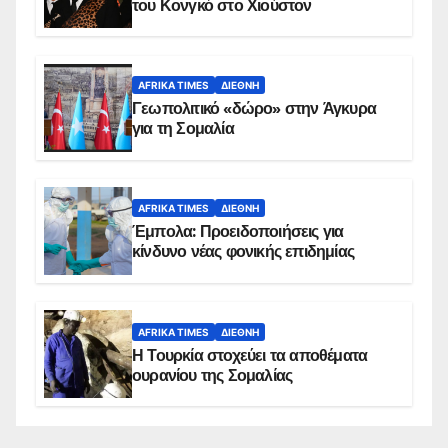
του Κονγκό στο Χιούστον
AFRIKA TIMES
ΔΙΕΘΝΉ
Γεωπολιτικό «δώρο» στην Άγκυρα
για τη Σομαλία
AFRIKA TIMES
ΔΙΕΘΝΉ
Έμπολα: Προειδοποιήσεις για
κίνδυνο νέας φονικής επιδημίας
AFRIKA TIMES
ΔΙΕΘΝΉ
Η Τουρκία στοχεύει τα αποθέματα
ουρανίου της Σομαλίας