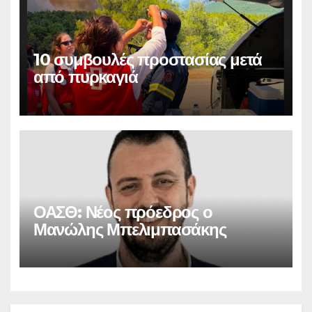
10 συμβουλές προστασίας μετά
από πυρκαγιά
ΟΑΣΘ: Νέος πρόεδρος ο
Μανώλης Μπελιμπασάκης