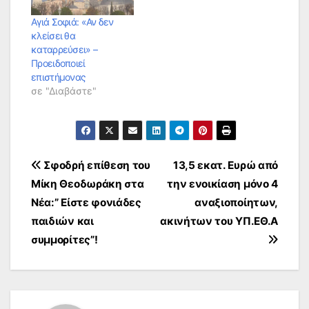
Αγιά Σοφιά: «Αν δεν
κλείσει θα
καταρρεύσει» –
Προειδοποιεί
επιστήμονας
σε "Διαβάστε"
Πλοήγηση
Σφοδρή επίθεση του
13,5 εκατ. Ευρώ από
Μίκη Θεοδωράκη στα
την ενοικίαση μόνο 4
άρθρων
Νέα:” Είστε φονιάδες
αναξιοποίητων,
παιδιών και
ακινήτων του ΥΠ.ΕΘ.Α
συμμορίτες”!