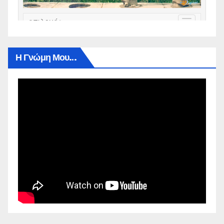
Η Γνώμη Μου…