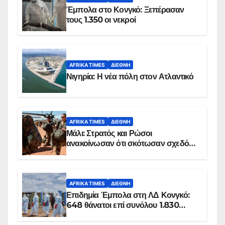
Έμπολα στο Κονγκό: Ξεπέρασαν
τους 1.350 οι νεκροί
AFRIKA TIMES
ΔΙΕΘΝΉ
Νιγηρία: Η νέα πόλη στον Ατλαντικό
AFRIKA TIMES
ΔΙΕΘΝΉ
Μάλι: Στρατός και Ρώσοι
ανακοίνωσαν ότι σκότωσαν σχεδόν
100 τζιχαντιστές
AFRIKA TIMES
ΔΙΕΘΝΉ
Επιδημία Έμπολα στη ΛΔ Κονγκό:
648 θάνατοι επί συνόλου 1.830
επιβεβαιωμένων κρουσμάτων