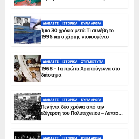
των ηρώων στα Ίμια, πριν τη
συντριβή του ελικοπτέρου
ΔΙΑΒΆΣΤΕ
ΙΣΤΟΡΙΚΆ
ΚΥΡΙΑ ΑΡΘΡΑ
Ίμια 30 χρόνια μετά: Τι συνέβη το
1996 και ο χάρτης ντοκουμέντο
ΔΙΑΒΆΣΤΕ
ΙΣΤΟΡΙΚΆ
ΣΤΙΓΜΙΌΤΥΠΑ
1968 – Τα πρώτα Χριστούγεννα στο
διάστημα
ΔΙΑΒΆΣΤΕ
ΙΣΤΟΡΙΚΆ
ΚΥΡΙΑ ΑΡΘΡΑ
Πενήντα δύο χρόνια από την
εξέγερση του Πολυτεχνείου – Λεπτό
προς λεπτό η εισβολή – ΦΩΤΟ και
ΒΙΝΤΕΟ
ΔΙΑΒΆΣΤΕ
ΙΣΤΟΡΙΚΆ
ΚΥΡΙΑ ΑΡΘΡΑ