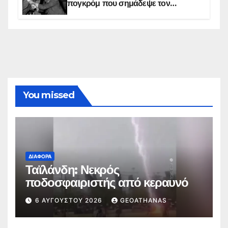
πογκρόμ που σημάδεψε τον
ελληνισμό της Κωνσταντινούπολης
You missed
ΔΙΆΦΟΡΑ
Ταϊλάνδη: Νεκρός
ποδοσφαιριστής από κεραυνό
6 ΑΥΓΟΎΣΤΟΥ 2026
GEOATHANAS