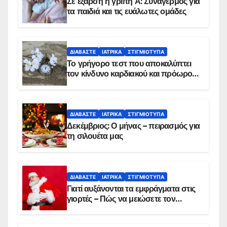
Σε έξαρση η γρίπη Α: Συναγερμός για
τα παιδιά και τις ευάλωτες ομάδες
ΔΙΑΒΆΣΤΕ
ΙΑΤΡΙΚΆ
ΣΤΙΓΜΙΌΤΥΠΑ
Το γρήγορο τεστ που αποκαλύπτει
τον κίνδυνο καρδιακού και πρόωρου
θανάτου
ΔΙΑΒΆΣΤΕ
ΙΑΤΡΙΚΆ
ΣΤΙΓΜΙΌΤΥΠΑ
Δεκέμβριος: Ο μήνας – πειρασμός για
τη σιλουέτα μας
ΔΙΑΒΆΣΤΕ
ΙΑΤΡΙΚΆ
ΣΤΙΓΜΙΌΤΥΠΑ
Γιατί αυξάνονται τα εμφράγματα στις
γιορτές – Πώς να μειώσετε τον
κίνδυνο, σύμφωνα με καρδιολόγο