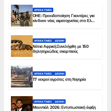
AFRIKA TIMES
ΟΗΕ: Προειδοποίηση Γκουτέρες για
κίνδυνο νέας αιματοχυσίας στο Ελ
Ομπέιντ του Σουδάν
AFRIKA TIMES
ΔΙΕΘΝΉ
Νότια Αφρική:Συνελήφθη με 150
δηλητηριώδεις σκορπιούς
AFRIKA TIMES
ΔΙΕΘΝΉ
17 νεκροί αγρότες στη Νιγηρία
AFRIKA TIMES
ΔΙΕΘΝΉ
Μουντιάλ 2026: Εντυπωσιακή άφιξη