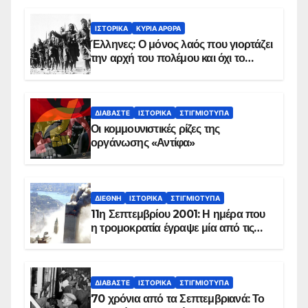
ΙΣΤΟΡΙΚΆ
ΚΥΡΙΑ ΑΡΘΡΑ
Έλληνες: Ο μόνος λαός που γιορτάζει
την αρχή του πολέμου και όχι το
τέλος του
ΔΙΑΒΆΣΤΕ
ΙΣΤΟΡΙΚΆ
ΣΤΙΓΜΙΌΤΥΠΑ
Οι κομμουνιστικές ρίζες της
οργάνωσης «Αντίφα»
ΔΙΕΘΝΉ
ΙΣΤΟΡΙΚΆ
ΣΤΙΓΜΙΌΤΥΠΑ
11η Σεπτεμβρίου 2001: Η ημέρα που
η τρομοκρατία έγραψε μία από τις
πιο μαύρες σελίδες στην ιστορία του
πλανήτη
ΔΙΑΒΆΣΤΕ
ΙΣΤΟΡΙΚΆ
ΣΤΙΓΜΙΌΤΥΠΑ
70 χρόνια από τα Σεπτεμβριανά: Το