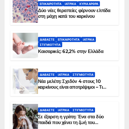
ΕΠΙΚΑΙΡΌΤΗΤΑ
ΙΑΤΡΙΚΆ
ΚΥΡΙΑ ΑΡΘΡΑ
Δύο νέες θεραπείες φέρνουν ελπίδα
στη μάχη κατά του καρκίνου
ΔΙΑΒΆΣΤΕ
ΕΠΙΚΑΙΡΌΤΗΤΑ
ΙΑΤΡΙΚΆ
ΣΤΙΓΜΙΌΤΥΠΑ
Καισαρικές: 62,2% στην Ελλάδα
ΔΙΑΒΆΣΤΕ
ΙΑΤΡΙΚΆ
ΣΤΙΓΜΙΌΤΥΠΑ
Νέα μελέτη: Σχεδόν 4 στους 10
καρκίνους είναι αποτρέψιμοι – Τι
δείχνουν τα στοιχεία
ΔΙΑΒΆΣΤΕ
ΙΑΤΡΙΚΆ
ΣΤΙΓΜΙΌΤΥΠΑ
Σε έξαρση η γρίπη: Ένα στα δύο
παιδιά που χάνει τη ζωή του
αντιμετωπίζει υποκείμενο νόσημα –