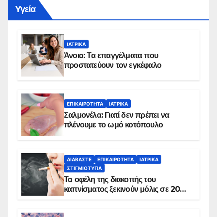
Yγεία
ΙΑΤΡΙΚΆ
Άνοια: Τα επαγγέλματα που
προστατεύουν τον εγκέφαλο
ΕΠΙΚΑΙΡΌΤΗΤΑ
ΙΑΤΡΙΚΆ
Σαλμονέλα: Γιατί δεν πρέπει να
πλένουμε το ωμό κοτόπουλο
ΔΙΑΒΆΣΤΕ
ΕΠΙΚΑΙΡΌΤΗΤΑ
ΙΑΤΡΙΚΆ
ΣΤΙΓΜΙΌΤΥΠΑ
Τα οφέλη της διακοπής του
καπνίσματος ξεκινούν μόλις σε 20
λεπτά