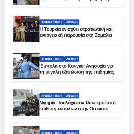
AFRIKA TIMES
ΔΙΕΘΝΉ
Η Τουρκία ενισχύει στρατιωτική και
ενεργειακή παρουσία στη Σομαλία
AFRIKA TIMES
ΔΙΕΘΝΉ
Έμπολα στο Κονγκό: Ανησυχία για
τη μεγάλη εξάπλωση της επιδημίας
AFRIKA TIMES
ΔΙΕΘΝΉ
Νιγηρία: Τουλάχιστον 14 νεκροί από
επίθεση ενόπλων στην Οτούκπο
AFRIKA TIMES
ΔΙΕΘΝΉ