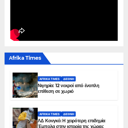
Αfrika Times
AFRIKA TIMES
ΔΙΕΘΝΉ
Νιγηρία: 12 νεκροί από ένοπλη
επίθεση σε χωριό
AFRIKA TIMES
ΔΙΕΘΝΉ
ΛΔ Κονγκό: Η χειρότερη επιδημία
Έμπολα στην ιστορία της χώρας