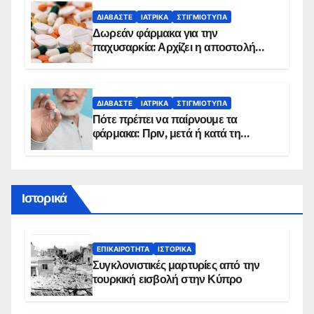
ΔΙΑΒΆΣΤΕ
ΙΑΤΡΙΚΆ
ΣΤΙΓΜΙΌΤΥΠΑ
Δωρεάν φάρμακα για την
παχυσαρκία: Αρχίζει η αποστολή
sms για τους δικαιούχους – Οι
προϋποθέσεις ένταξης στο
πρόγραμμα
ΔΙΑΒΆΣΤΕ
ΙΑΤΡΙΚΆ
ΣΤΙΓΜΙΌΤΥΠΑ
Πότε πρέπει να παίρνουμε τα
φάρμακα: Πριν, μετά ή κατά τη
διάρκεια του φαγητού;
Ιστορικά
ΕΠΙΚΑΙΡΌΤΗΤΑ
ΙΣΤΟΡΙΚΆ
Συγκλονιστικές μαρτυρίες από την
τουρκική εισβολή στην Κύπρο