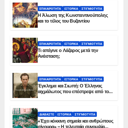
ΕΠΙΚΑΙΡΌΤΗΤΑ
ΙΣΤΟΡΙΚΆ
ΣΤΙΓΜΙΌΤΥΠΑ
Η Άλωση της Κωνσταντινούπολης
και το τέλος του Βυζαντίου
ΕΠΙΚΑΙΡΌΤΗΤΑ
ΙΣΤΟΡΙΚΆ
ΣΤΙΓΜΙΌΤΥΠΑ
Τι απέγινε ο Λάζαρος μετά την
Ανάσταση;
ΕΠΙΚΑΙΡΌΤΗΤΑ
ΙΣΤΟΡΙΚΆ
ΣΤΙΓΜΙΌΤΥΠΑ
Έγκλημα και Σιωπή: Ο Έλληνας
αιχμάλωτος που επέστρεψε από το
Παραπέτασμα
ΔΙΑΒΆΣΤΕ
ΙΣΤΟΡΙΚΆ
ΣΤΙΓΜΙΌΤΥΠΑ
«Έχει κόκκινη σημαία και ανθρώπους
σίγουρα» – Η τελευταία συνομιλία