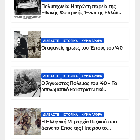
Πολυτεχνείο: Η πρώτη πορεία της
Εθνικής Φοιτητικής Ένωσης Ελλάδος
στις 17 Νοεμβρίου 1975 με την
αιματοβαμμένη σημαία
ΔΙΑΒΆΣΤΕ
ΙΣΤΟΡΙΚΆ
ΚΥΡΙΑ ΑΡΘΡΑ
Οι αφανείς ήρωες του Έπους του ’40
ΔΙΑΒΆΣΤΕ
ΙΣΤΟΡΙΚΆ
ΚΥΡΙΑ ΑΡΘΡΑ
Ο Άγνωστος Πόλεμος του ’40 – Το
διπλωματικό και στρατιωτικό
παρασκήνιο
ΔΙΑΒΆΣΤΕ
ΙΣΤΟΡΙΚΆ
ΚΥΡΙΑ ΑΡΘΡΑ
Η Ελληνική Μεραρχία Πεζικού που
έκανε το Επος της Ηπείρου το
χειμώνα του 1940