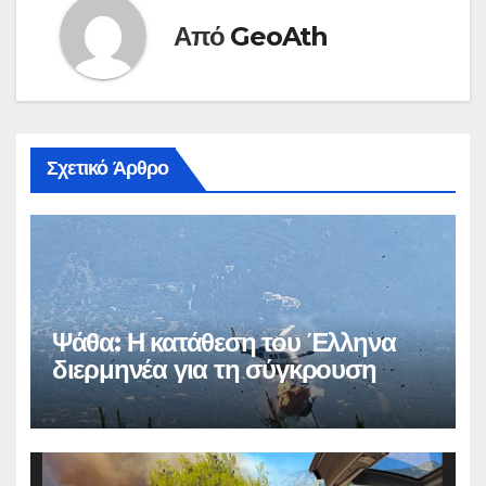
Από
GeoAth
Σχετικό Άρθρο
Ψάθα: Η κατάθεση του Έλληνα
διερμηνέα για τη σύγκρουση