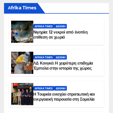
Αfrika Times
AFRIKA TIMES
ΔΙΕΘΝΉ
Νιγηρία: 12 νεκροί από ένοπλη
επίθεση σε χωριό
AFRIKA TIMES
ΔΙΕΘΝΉ
ΛΔ Κονγκό: Η χειρότερη επιδημία
Έμπολα στην ιστορία της χώρας
AFRIKA TIMES
ΔΙΕΘΝΉ
Η Τουρκία ενισχύει στρατιωτική και
ενεργειακή παρουσία στη Σομαλία