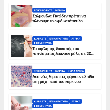
ΕΠΙΚΑΙΡΌΤΗΤΑ
ΙΑΤΡΙΚΆ
Σαλμονέλα: Γιατί δεν πρέπει να
πλένουμε το ωμό κοτόπουλο
ΔΙΑΒΆΣΤΕ
ΕΠΙΚΑΙΡΌΤΗΤΑ
ΙΑΤΡΙΚΆ
ΣΤΙΓΜΙΌΤΥΠΑ
Τα οφέλη της διακοπής του
καπνίσματος ξεκινούν μόλις σε 20
λεπτά
ΕΠΙΚΑΙΡΌΤΗΤΑ
ΙΑΤΡΙΚΆ
ΚΥΡΙΑ ΑΡΘΡΑ
Δύο νέες θεραπείες φέρνουν ελπίδα
στη μάχη κατά του καρκίνου
ΔΙΑΒΆΣΤΕ
ΕΠΙΚΑΙΡΌΤΗΤΑ
ΙΑΤΡΙΚΆ
ΣΤΙΓΜΙΌΤΥΠΑ