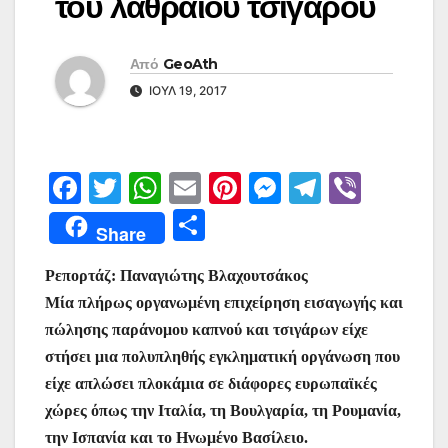
του λαθραίου τσιγάρου
Από
GeoAth
ΙΟΎΛ 19, 2017
F
T
W
E
Pi
M
T
Vi
a
w
h
m
nt
e
el
b
Μ
Share
c
itt
at
ai
er
s
e
er
οι
e
er
s
l
e
s
gr
Ρεπορτάζ: Παναγιώτης Βλαχουτσάκος
ρ
Μία πλήρως οργανωμένη επιχείρηση εισαγωγής και
b
A
st
e
a
α
πώλησης παράνομου καπνού και τσιγάρων είχε
o
p
n
m
σ
στήσει μια πολυπληθής εγκληματική οργάνωση που
o
p
g
τε
είχε απλώσει πλοκάμια σε διάφορες ευρωπαϊκές
k
er
ίτ
χώρες όπως την Ιταλία, τη Βουλγαρία, τη Ρουμανία,
την Ισπανία και το Ηνωμένο Βασίλειο.