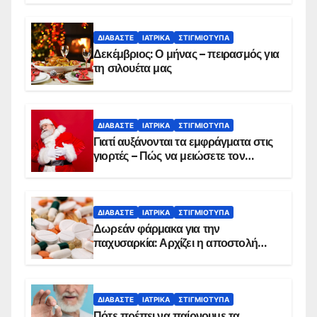
ΔΙΑΒΆΣΤΕ
ΙΑΤΡΙΚΆ
ΣΤΙΓΜΙΌΤΥΠΑ
Δεκέμβριος: Ο μήνας – πειρασμός για
τη σιλουέτα μας
ΔΙΑΒΆΣΤΕ
ΙΑΤΡΙΚΆ
ΣΤΙΓΜΙΌΤΥΠΑ
Γιατί αυξάνονται τα εμφράγματα στις
γιορτές – Πώς να μειώσετε τον
κίνδυνο, σύμφωνα με καρδιολόγο
ΔΙΑΒΆΣΤΕ
ΙΑΤΡΙΚΆ
ΣΤΙΓΜΙΌΤΥΠΑ
Δωρεάν φάρμακα για την
παχυσαρκία: Αρχίζει η αποστολή
sms για τους δικαιούχους – Οι
προϋποθέσεις ένταξης στο
πρόγραμμα
ΔΙΑΒΆΣΤΕ
ΙΑΤΡΙΚΆ
ΣΤΙΓΜΙΌΤΥΠΑ
Πότε πρέπει να παίρνουμε τα