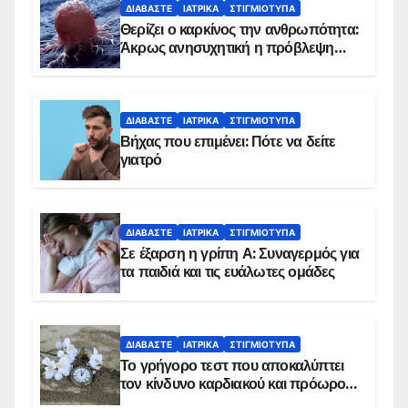
ΔΙΑΒΆΣΤΕ
ΙΑΤΡΙΚΆ
ΣΤΙΓΜΙΌΤΥΠΑ
Θερίζει ο καρκίνος την ανθρωπότητα:
Άκρως ανησυχητική η πρόβλεψη…
ΔΙΑΒΆΣΤΕ
ΙΑΤΡΙΚΆ
ΣΤΙΓΜΙΌΤΥΠΑ
Βήχας που επιμένει: Πότε να δείτε
γιατρό
ΔΙΑΒΆΣΤΕ
ΙΑΤΡΙΚΆ
ΣΤΙΓΜΙΌΤΥΠΑ
Σε έξαρση η γρίπη Α: Συναγερμός για
τα παιδιά και τις ευάλωτες ομάδες
ΔΙΑΒΆΣΤΕ
ΙΑΤΡΙΚΆ
ΣΤΙΓΜΙΌΤΥΠΑ
Το γρήγορο τεστ που αποκαλύπτει
τον κίνδυνο καρδιακού και πρόωρου
θανάτου