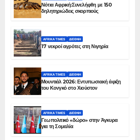
Νότια Αφρική:Συνελήφθη με 150
δηλητηριώδεις σκορπιούς
AFRIKA TIMES
ΔΙΕΘΝΉ
17 νεκροί αγρότες στη Νιγηρία
AFRIKA TIMES
ΔΙΕΘΝΉ
Μουντιάλ 2026: Εντυπωσιακή άφιξη
του Κονγκό στο Χιούστον
AFRIKA TIMES
ΔΙΕΘΝΉ
Γεωπολιτικό «δώρο» στην Άγκυρα
για τη Σομαλία