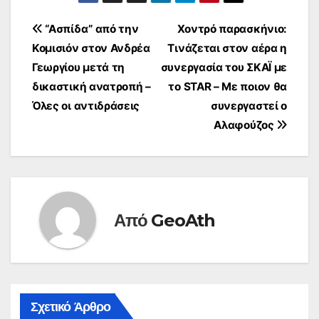
Πλοήγηση
“Ασπίδα” από την
Χοντρό παρασκήνιο:
Κομισιόν στον Ανδρέα
Τινάζεται στον αέρα η
άρθρων
Γεωργίου μετά τη
συνεργασία του ΣΚΑΪ με
δικαστική ανατροπή –
το STAR – Με ποιον θα
Όλες οι αντιδράσεις
συνεργαστεί ο
Αλαφούζος
Από
GeoAth
Σχετικό Άρθρο