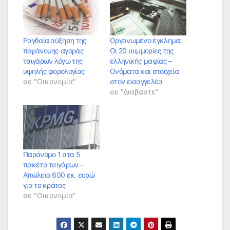
Ραγδαία αύξηση της
Οργανωμένο έγκλημα:
παράνομης αγοράς
Οι 20 συμμορίες της
τσιγάρων λόγω της
ελληνικής μαφίας –
υψηλής φορολογίας
Ονόματα και στοιχεία
σε "Οικονομία"
στον εισαγγελέα
σε "Διαβάστε"
Παράνομο 1 στα 5
πακέτα τσιγάρων –
Απώλεια 600 εκ. ευρώ
για το κράτος
σε "Οικονομία"