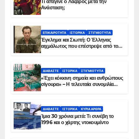
Τι απέγινε ο Λάζαρος μετά την
Ανάσταση;
ΕΠΙΚΑΙΡΌΤΗΤΑ
ΙΣΤΟΡΙΚΆ
ΣΤΙΓΜΙΌΤΥΠΑ
Έγκλημα και Σιωπή: Ο Έλληνας
αιχμάλωτος που επέστρεψε από το
Παραπέτασμα
ΔΙΑΒΆΣΤΕ
ΙΣΤΟΡΙΚΆ
ΣΤΙΓΜΙΌΤΥΠΑ
«Έχει κόκκινη σημαία και ανθρώπους
σίγουρα» – Η τελευταία συνομιλία
των ηρώων στα Ίμια, πριν τη
συντριβή του ελικοπτέρου
ΔΙΑΒΆΣΤΕ
ΙΣΤΟΡΙΚΆ
ΚΥΡΙΑ ΑΡΘΡΑ
Ίμια 30 χρόνια μετά: Τι συνέβη το
1996 και ο χάρτης ντοκουμέντο