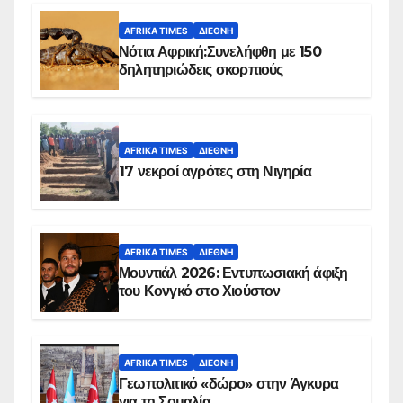
AFRIKA TIMES
ΔΙΕΘΝΉ
Νότια Αφρική:Συνελήφθη με 150
δηλητηριώδεις σκορπιούς
AFRIKA TIMES
ΔΙΕΘΝΉ
17 νεκροί αγρότες στη Νιγηρία
AFRIKA TIMES
ΔΙΕΘΝΉ
Μουντιάλ 2026: Εντυπωσιακή άφιξη
του Κονγκό στο Χιούστον
AFRIKA TIMES
ΔΙΕΘΝΉ
Γεωπολιτικό «δώρο» στην Άγκυρα
για τη Σομαλία