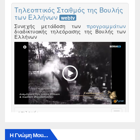
Η Γνώμη Μου…