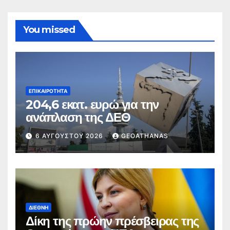
You missed
ΕΠΙΚΑΙΡΌΤΗΤΑ
204,6 εκατ. ευρώ για την
ανάπλαση της ΔΕΘ
6 ΑΥΓΟΎΣΤΟΥ 2026
GEOATHANAS
ΔΙΕΘΝΉ
Δίκη της πρώην πρέσβειρας της