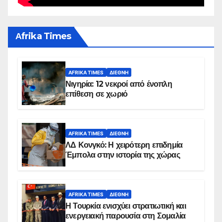
Αfrika Times
AFRIKA TIMES
ΔΙΕΘΝΉ
Νιγηρία: 12 νεκροί από ένοπλη
επίθεση σε χωριό
AFRIKA TIMES
ΔΙΕΘΝΉ
ΛΔ Κονγκό: Η χειρότερη επιδημία
Έμπολα στην ιστορία της χώρας
AFRIKA TIMES
ΔΙΕΘΝΉ
Η Τουρκία ενισχύει στρατιωτική και
ενεργειακή παρουσία στη Σομαλία