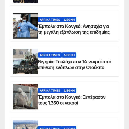
AFRIKA TIMES
ΔΙΕΘΝΉ
Έμπολα στο Κονγκό: Ανησυχία για
τη μεγάλη εξάπλωση της επιδημίας
AFRIKA TIMES
ΔΙΕΘΝΉ
Νιγηρία: Τουλάχιστον 14 νεκροί από
επίθεση ενόπλων στην Οτούκπο
AFRIKA TIMES
ΔΙΕΘΝΉ
Έμπολα στο Κονγκό: Ξεπέρασαν
τους 1.350 οι νεκροί
AFRIKA TIMES
ΔΙΕΘΝΉ