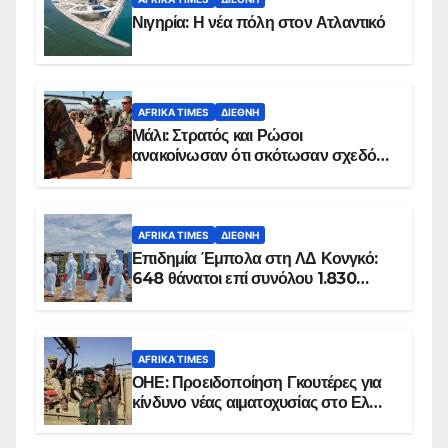
Νιγηρία: Η νέα πόλη στον Ατλαντικό
AFRIKA TIMES
ΔΙΕΘΝΉ
Μάλι: Στρατός και Ρώσοι
ανακοίνωσαν ότι σκότωσαν σχεδόν
100 τζιχαντιστές
AFRIKA TIMES
ΔΙΕΘΝΉ
Επιδημία Έμπολα στη ΛΔ Κονγκό:
648 θάνατοι επί συνόλου 1.830
επιβεβαιωμένων κρουσμάτων
AFRIKA TIMES
ΟΗΕ: Προειδοποίηση Γκουτέρες για
κίνδυνο νέας αιματοχυσίας στο Ελ
Ομπέιντ του Σουδάν