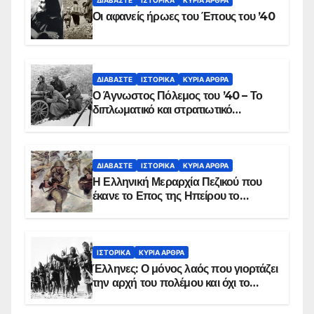
Οι αφανείς ήρωες του Έπους του ’40
ΔΙΑΒΆΣΤΕ
ΙΣΤΟΡΙΚΆ
ΚΥΡΙΑ ΑΡΘΡΑ
Ο Άγνωστος Πόλεμος του ’40 – Το
διπλωματικό και στρατιωτικό
παρασκήνιο
ΔΙΑΒΆΣΤΕ
ΙΣΤΟΡΙΚΆ
ΚΥΡΙΑ ΑΡΘΡΑ
Η Ελληνική Μεραρχία Πεζικού που
έκανε το Επος της Ηπείρου το
χειμώνα του 1940
ΙΣΤΟΡΙΚΆ
ΚΥΡΙΑ ΑΡΘΡΑ
Έλληνες: Ο μόνος λαός που γιορτάζει
την αρχή του πολέμου και όχι το
τέλος του