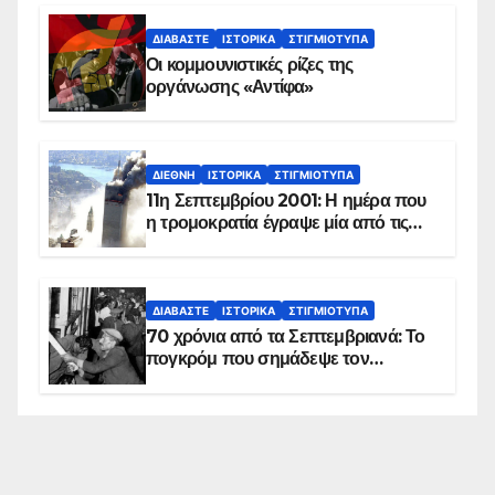
ΔΙΑΒΆΣΤΕ
ΙΣΤΟΡΙΚΆ
ΣΤΙΓΜΙΌΤΥΠΑ
Οι κομμουνιστικές ρίζες της
οργάνωσης «Αντίφα»
ΔΙΕΘΝΉ
ΙΣΤΟΡΙΚΆ
ΣΤΙΓΜΙΌΤΥΠΑ
11η Σεπτεμβρίου 2001: Η ημέρα που
η τρομοκρατία έγραψε μία από τις
πιο μαύρες σελίδες στην ιστορία του
πλανήτη
ΔΙΑΒΆΣΤΕ
ΙΣΤΟΡΙΚΆ
ΣΤΙΓΜΙΌΤΥΠΑ
70 χρόνια από τα Σεπτεμβριανά: Το
πογκρόμ που σημάδεψε τον
ελληνισμό της Κωνσταντινούπολης