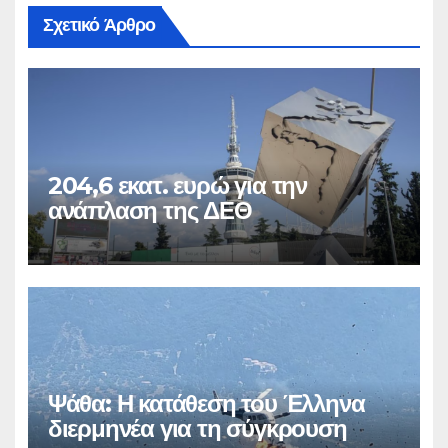
Σχετικό Άρθρο
204,6 εκατ. ευρώ για την
ανάπλαση της ΔΕΘ
Ψάθα: Η κατάθεση του Έλληνα
διερμηνέα για τη σύγκρουση