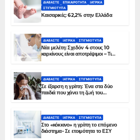
ΔΙΑΒΆΣΤΕ
ΕΠΙΚΑΙΡΌΤΗΤΑ
ΙΑΤΡΙΚΆ
ΣΤΙΓΜΙΌΤΥΠΑ
Καισαρικές: 62,2% στην Ελλάδα
ΔΙΑΒΆΣΤΕ
ΙΑΤΡΙΚΆ
ΣΤΙΓΜΙΌΤΥΠΑ
Νέα μελέτη: Σχεδόν 4 στους 10
καρκίνους είναι αποτρέψιμοι – Τι
δείχνουν τα στοιχεία
ΔΙΑΒΆΣΤΕ
ΙΑΤΡΙΚΆ
ΣΤΙΓΜΙΌΤΥΠΑ
Σε έξαρση η γρίπη: Ένα στα δύο
παιδιά που χάνει τη ζωή του
αντιμετωπίζει υποκείμενο νόσημα –
Εμβολιασμό συνιστούν οι ειδικοί
ΔΙΑΒΆΣΤΕ
ΙΑΤΡΙΚΆ
ΣΤΙΓΜΙΌΤΥΠΑ
Στο «κόκκινο» η γρίπη το επόμενο
διάστημα- Σε ετοιμότητα το ΕΣΥ