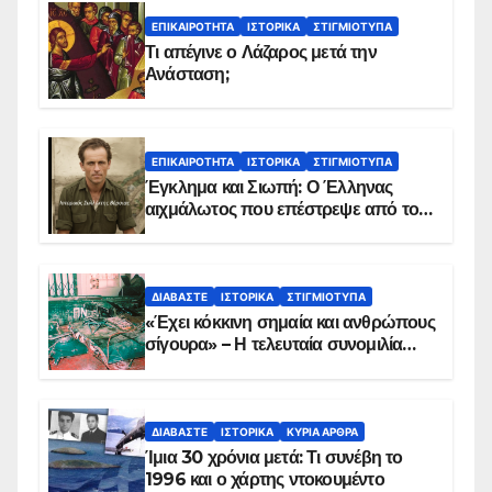
ΕΠΙΚΑΙΡΌΤΗΤΑ
ΙΣΤΟΡΙΚΆ
ΣΤΙΓΜΙΌΤΥΠΑ
Τι απέγινε ο Λάζαρος μετά την
Ανάσταση;
ΕΠΙΚΑΙΡΌΤΗΤΑ
ΙΣΤΟΡΙΚΆ
ΣΤΙΓΜΙΌΤΥΠΑ
Έγκλημα και Σιωπή: Ο Έλληνας
αιχμάλωτος που επέστρεψε από το
Παραπέτασμα
ΔΙΑΒΆΣΤΕ
ΙΣΤΟΡΙΚΆ
ΣΤΙΓΜΙΌΤΥΠΑ
«Έχει κόκκινη σημαία και ανθρώπους
σίγουρα» – Η τελευταία συνομιλία
των ηρώων στα Ίμια, πριν τη
συντριβή του ελικοπτέρου
ΔΙΑΒΆΣΤΕ
ΙΣΤΟΡΙΚΆ
ΚΥΡΙΑ ΑΡΘΡΑ
Ίμια 30 χρόνια μετά: Τι συνέβη το
1996 και ο χάρτης ντοκουμέντο