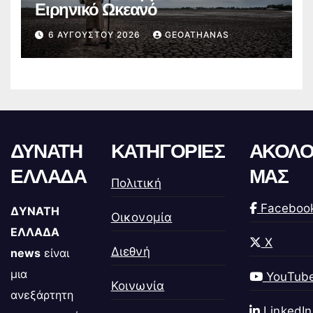
Ειρηνικό Ωκεανό
6 ΑΥΓΟΎΣΤΟΥ 2026
GEOATHANAS
ΔΥΝΑΤΗ
ΚΑΤΗΓΟΡΙΕΣ
ΑΚΟΛΟ
ΕΛΛΑΔΑ
ΜΑΣ
Πολιτική
Faceboo
ΔΥΝΑΤΗ
Οικονομία
ΕΛΛΑΔΑ
X
Διεθνή
news
είναι
μια
YouTub
Κοινωνία
ανεξάρτητη
LinkedIn