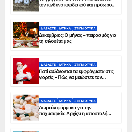
τον κίνδυνο καρδιακού και πρόωρου
θανάτου
ΔΙΑΒΆΣΤΕ
ΙΑΤΡΙΚΆ
ΣΤΙΓΜΙΌΤΥΠΑ
Δεκέμβριος: Ο μήνας – πειρασμός για
τη σιλουέτα μας
ΔΙΑΒΆΣΤΕ
ΙΑΤΡΙΚΆ
ΣΤΙΓΜΙΌΤΥΠΑ
Γιατί αυξάνονται τα εμφράγματα στις
γιορτές – Πώς να μειώσετε τον
κίνδυνο, σύμφωνα με καρδιολόγο
ΔΙΑΒΆΣΤΕ
ΙΑΤΡΙΚΆ
ΣΤΙΓΜΙΌΤΥΠΑ
Δωρεάν φάρμακα για την
παχυσαρκία: Αρχίζει η αποστολή
sms για τους δικαιούχους – Οι
προϋποθέσεις ένταξης στο
πρόγραμμα