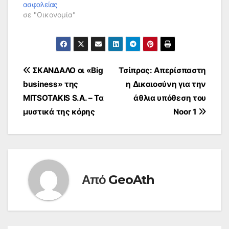
ασφαλείας
σε "Οικονομία"
Πλοήγηση
ΣΚΑΝΔΑΛΟ οι «Big
Τσίπρας: Απερίσπαστη
business» της
η Δικαιοσύνη για την
άρθρων
MITSOTAKIS S.A. – Τα
άθλια υπόθεση του
μυστικά της κόρης
Noor 1
Από
GeoAth