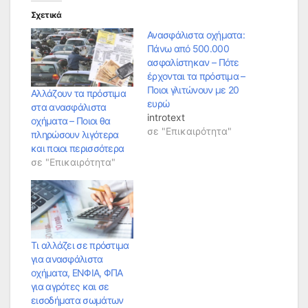
Σχετικά
Ανασφάλιστα οχήματα:
Πάνω από 500.000
ασφαλίστηκαν – Πότε
έρχονται τα πρόστιμα –
Ποιοι γλιτώνουν με 20
Αλλάζουν τα πρόστιμα
ευρώ
στα ανασφάλιστα
introtext
οχήματα – Ποιοι θα
σε "Επικαιρότητα"
πληρώσουν λιγότερα
και ποιοι περισσότερα
σε "Επικαιρότητα"
Τι αλλάζει σε πρόστιμα
για ανασφάλιστα
οχήματα, ΕΝΦΙΑ, ΦΠΑ
για αγρότες και σε
εισοδήματα σωμάτων