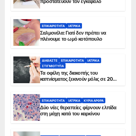
προστατεύουν τον εγκέφαλο
ΕΠΙΚΑΙΡΌΤΗΤΑ
ΙΑΤΡΙΚΆ
Σαλμονέλα: Γιατί δεν πρέπει να
πλένουμε το ωμό κοτόπουλο
ΔΙΑΒΆΣΤΕ
ΕΠΙΚΑΙΡΌΤΗΤΑ
ΙΑΤΡΙΚΆ
ΣΤΙΓΜΙΌΤΥΠΑ
Τα οφέλη της διακοπής του
καπνίσματος ξεκινούν μόλις σε 20
λεπτά
ΕΠΙΚΑΙΡΌΤΗΤΑ
ΙΑΤΡΙΚΆ
ΚΥΡΙΑ ΑΡΘΡΑ
Δύο νέες θεραπείες φέρνουν ελπίδα
στη μάχη κατά του καρκίνου