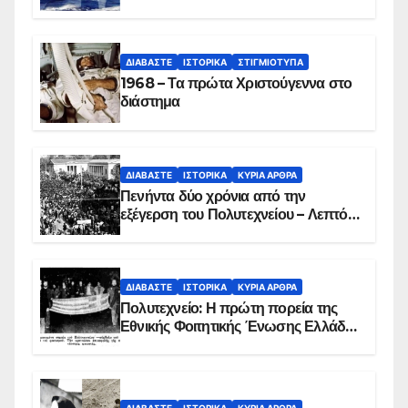
ΔΙΑΒΆΣΤΕ
ΙΣΤΟΡΙΚΆ
ΣΤΙΓΜΙΌΤΥΠΑ
1968 – Τα πρώτα Χριστούγεννα στο
διάστημα
ΔΙΑΒΆΣΤΕ
ΙΣΤΟΡΙΚΆ
ΚΥΡΙΑ ΑΡΘΡΑ
Πενήντα δύο χρόνια από την
εξέγερση του Πολυτεχνείου – Λεπτό
προς λεπτό η εισβολή – ΦΩΤΟ και
ΒΙΝΤΕΟ
ΔΙΑΒΆΣΤΕ
ΙΣΤΟΡΙΚΆ
ΚΥΡΙΑ ΑΡΘΡΑ
Πολυτεχνείο: Η πρώτη πορεία της
Εθνικής Φοιτητικής Ένωσης Ελλάδος
στις 17 Νοεμβρίου 1975 με την
αιματοβαμμένη σημαία
ΔΙΑΒΆΣΤΕ
ΙΣΤΟΡΙΚΆ
ΚΥΡΙΑ ΑΡΘΡΑ