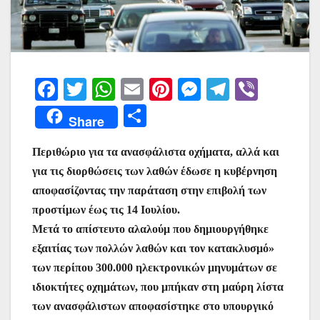
F
T
W
E
Pi
M
T
Vi
a
w
h
m
nt
e
el
b
Μ
Share
c
itt
at
ai
er
s
e
er
οι
e
er
s
l
e
s
gr
Περιθώριο για τα ανασφάλιστα οχήματα, αλλά και
ρ
για τις διορθώσεις των λαθών έδωσε η κυβέρνηση
b
A
st
e
a
α
αποφασίζοντας την παράταση στην επιβολή των
o
p
n
m
σ
προστίμων έως τις 14 Ιουλίου.
o
p
g
τε
Μετά το απίστευτο αλαλούμ που δημιουργήθηκε
k
er
ίτ
εξαιτίας των πολλών λαθών και τον κατακλυσμό»
των περίπου 300.000 ηλεκτρονικών μηνυμάτων σε
ε
ιδιοκτήτες οχημάτων, που μπήκαν στη μαύρη λίστα
των ανασφάλιστων αποφασίστηκε στο υπουργικό