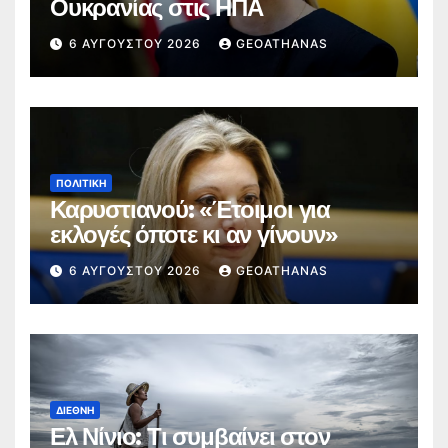
Ουκρανίας στις ΗΠΑ
6 ΑΥΓΟΎΣΤΟΥ 2026
GEOATHANAS
ΠΟΛΙΤΙΚΉ
Καρυστιανού: «Έτοιμοι για
εκλογές όποτε κι αν γίνουν»
6 ΑΥΓΟΎΣΤΟΥ 2026
GEOATHANAS
ΔΙΕΘΝΉ
Ελ Νίνιο: Τι συμβαίνει στον