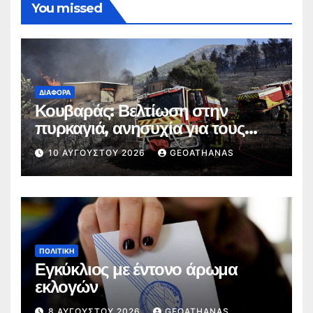
You missed
ΔΙΆΦΟΡΑ
Κουβαράς: Βελτίωση στην
πυρκαγιά, ανησυχία για τους
ανέμους
10 ΑΥΓΟΎΣΤΟΥ 2026
GEOATHANAS
ΠΟΛΙΤΙΚΉ
Εγκύκλιος με έντονο άρωμα
εκλογών
8 ΑΥΓΟΎΣΤΟΥ 2026
GEOATHANAS