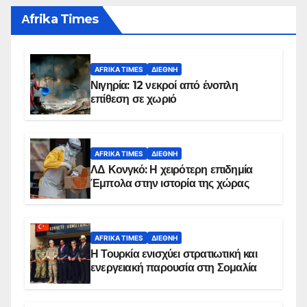
Αfrika Times
AFRIKA TIMES
ΔΙΕΘΝΉ
Νιγηρία: 12 νεκροί από ένοπλη
επίθεση σε χωριό
AFRIKA TIMES
ΔΙΕΘΝΉ
ΛΔ Κονγκό: Η χειρότερη επιδημία
Έμπολα στην ιστορία της χώρας
AFRIKA TIMES
ΔΙΕΘΝΉ
Η Τουρκία ενισχύει στρατιωτική και
ενεργειακή παρουσία στη Σομαλία