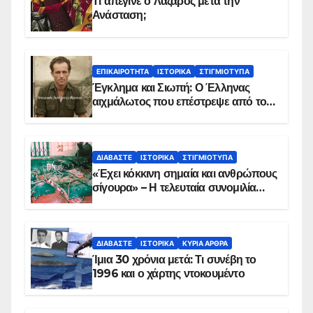
Τι απέγινε ο Λάζαρος μετά την
Ανάσταση;
ΕΠΙΚΑΙΡΌΤΗΤΑ
ΙΣΤΟΡΙΚΆ
ΣΤΙΓΜΙΌΤΥΠΑ
Έγκλημα και Σιωπή: Ο Έλληνας
αιχμάλωτος που επέστρεψε από το
Παραπέτασμα
ΔΙΑΒΆΣΤΕ
ΙΣΤΟΡΙΚΆ
ΣΤΙΓΜΙΌΤΥΠΑ
«Έχει κόκκινη σημαία και ανθρώπους
σίγουρα» – Η τελευταία συνομιλία
των ηρώων στα Ίμια, πριν τη
συντριβή του ελικοπτέρου
ΔΙΑΒΆΣΤΕ
ΙΣΤΟΡΙΚΆ
ΚΥΡΙΑ ΑΡΘΡΑ
Ίμια 30 χρόνια μετά: Τι συνέβη το
1996 και ο χάρτης ντοκουμέντο