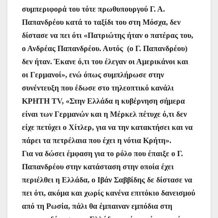
ρ
συμπεριφορά του τότε πρωθυπουργού Γ. Α.
b
A
st
e
a
α
Παπανδρέου κατά το ταξίδι του στη Μόσχα, δεν
o
p
n
m
σ
δίστασε να πει ότι «Πατριώτης ήταν ο πατέρας του,
o
p
g
τε
ο Ανδρέας Παπανδρέου. Αυτός (ο Γ. Παπανδρέου)
k
er
ίτ
δεν ήταν. Έκανε ό,τι του έλεγαν οι Αμερικάνοι και
οι Γερμανοί», ενώ όπως συμπλήρωσε στην
ε
συνέντευξη που έδωσε στο τηλεοπτικό κανάλι
ΚΡΗΤΗ TV, «Στην Ελλάδα η κυβέρνηση σήμερα
είναι των Γερμανών και η Μέρκελ πέτυχε ό,τι δεν
είχε πετύχει ο Χίτλερ, για να την κατακτήσει και να
πάρει τα πετρέλαια που έχει η νότια Κρήτη».
Για να δώσει έμφαση για το ρόλο που έπαιξε ο Γ.
Παπανδρέου στην κατάσταση στην οποία έχει
περιέλθει η Ελλάδα, ο Ιβάν Σαββίδης δε δίστασε να
πει ότι, ακόμα και χωρίς κανένα επιτόκιο δανεισμού
από τη Ρωσία, πάλι θα έμπαιναν εμπόδια στη