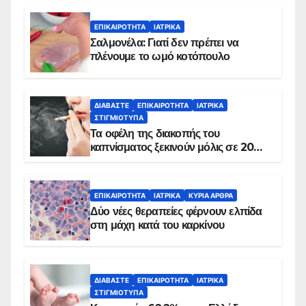
ΕΠΙΚΑΙΡΌΤΗΤΑ
ΙΑΤΡΙΚΆ
Σαλμονέλα: Γιατί δεν πρέπει να
πλένουμε το ωμό κοτόπουλο
ΔΙΑΒΆΣΤΕ
ΕΠΙΚΑΙΡΌΤΗΤΑ
ΙΑΤΡΙΚΆ
ΣΤΙΓΜΙΌΤΥΠΑ
Τα οφέλη της διακοπής του
καπνίσματος ξεκινούν μόλις σε 20
λεπτά
ΕΠΙΚΑΙΡΌΤΗΤΑ
ΙΑΤΡΙΚΆ
ΚΥΡΙΑ ΑΡΘΡΑ
Δύο νέες θεραπείες φέρνουν ελπίδα
στη μάχη κατά του καρκίνου
ΔΙΑΒΆΣΤΕ
ΕΠΙΚΑΙΡΌΤΗΤΑ
ΙΑΤΡΙΚΆ
ΣΤΙΓΜΙΌΤΥΠΑ