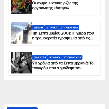
Οι κομμουνιστικές ρίζες της
οργάνωσης «Αντίφα»
ΔΙΕΘΝΉ
ΙΣΤΟΡΙΚΆ
ΣΤΙΓΜΙΌΤΥΠΑ
11η Σεπτεμβρίου 2001: Η ημέρα που
η τρομοκρατία έγραψε μία από τις
πιο μαύρες σελίδες στην ιστορία του
πλανήτη
ΔΙΑΒΆΣΤΕ
ΙΣΤΟΡΙΚΆ
ΣΤΙΓΜΙΌΤΥΠΑ
70 χρόνια από τα Σεπτεμβριανά: Το
πογκρόμ που σημάδεψε τον
ελληνισμό της Κωνσταντινούπολης