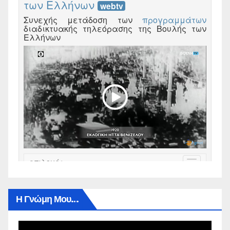
Η Γνώμη Μου…