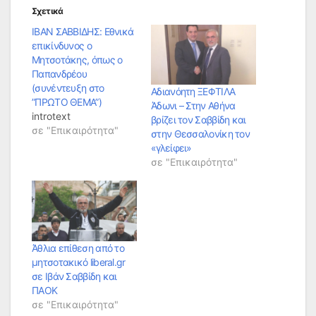
Σχετικά
ΙΒΑΝ ΣΑΒΒΙΔΗΣ: Εθνικά
επικίνδυνος ο
Μητσοτάκης, όπως ο
Παπανδρέου
(συνέντευξη στο
Αδιανόητη ΞΕΦΤΙΛΑ
”ΠΡΩΤΟ ΘΕΜΑ”)
Άδωνι – Στην Αθήνα
introtext
βρίζει τον Σαββίδη και
σε "Επικαιρότητα"
στην Θεσσαλονίκη τον
«γλείφει»
σε "Επικαιρότητα"
Άθλια επίθεση από το
μητσοτακικό liberal.gr
σε Ιβάν Σαββίδη και
ΠΑΟΚ
σε "Επικαιρότητα"