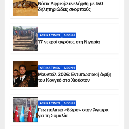
Νότια Αφρική:Συνελήφθη με 150
δηλητηριώδεις σκορπιούς
AFRIKA TIMES
ΔΙΕΘΝΉ
17 νεκροί αγρότες στη Νιγηρία
AFRIKA TIMES
ΔΙΕΘΝΉ
Μουντιάλ 2026: Εντυπωσιακή άφιξη
του Κονγκό στο Χιούστον
AFRIKA TIMES
ΔΙΕΘΝΉ
Γεωπολιτικό «δώρο» στην Άγκυρα
για τη Σομαλία