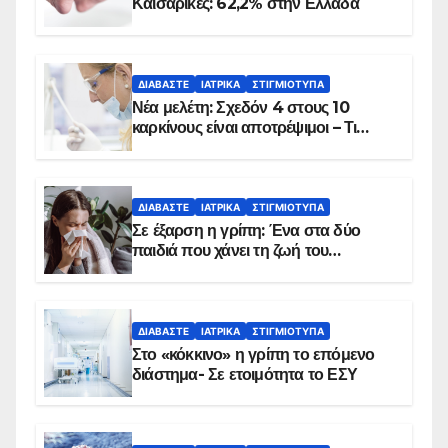
Καισαρικές: 62,2% στην Ελλάδα
ΔΙΑΒΆΣΤΕ
ΙΑΤΡΙΚΆ
ΣΤΙΓΜΙΌΤΥΠΑ
Νέα μελέτη: Σχεδόν 4 στους 10
καρκίνους είναι αποτρέψιμοι – Τι
δείχνουν τα στοιχεία
ΔΙΑΒΆΣΤΕ
ΙΑΤΡΙΚΆ
ΣΤΙΓΜΙΌΤΥΠΑ
Σε έξαρση η γρίπη: Ένα στα δύο
παιδιά που χάνει τη ζωή του
αντιμετωπίζει υποκείμενο νόσημα –
Εμβολιασμό συνιστούν οι ειδικοί
ΔΙΑΒΆΣΤΕ
ΙΑΤΡΙΚΆ
ΣΤΙΓΜΙΌΤΥΠΑ
Στο «κόκκινο» η γρίπη το επόμενο
διάστημα- Σε ετοιμότητα το ΕΣΥ