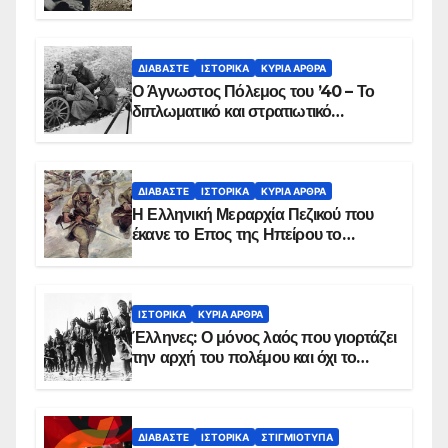
ΔΙΑΒΆΣΤΕ
ΙΣΤΟΡΙΚΆ
ΚΥΡΙΑ ΑΡΘΡΑ
Ο Άγνωστος Πόλεμος του ’40 – Το
διπλωματικό και στρατιωτικό
παρασκήνιο
ΔΙΑΒΆΣΤΕ
ΙΣΤΟΡΙΚΆ
ΚΥΡΙΑ ΑΡΘΡΑ
Η Ελληνική Μεραρχία Πεζικού που
έκανε το Επος της Ηπείρου το
χειμώνα του 1940
ΙΣΤΟΡΙΚΆ
ΚΥΡΙΑ ΑΡΘΡΑ
Έλληνες: Ο μόνος λαός που γιορτάζει
την αρχή του πολέμου και όχι το
τέλος του
ΔΙΑΒΆΣΤΕ
ΙΣΤΟΡΙΚΆ
ΣΤΙΓΜΙΌΤΥΠΑ