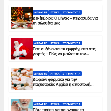
ΔΙΑΒΆΣΤΕ
ΙΑΤΡΙΚΆ
ΣΤΙΓΜΙΌΤΥΠΑ
Δεκέμβριος: Ο μήνας – πειρασμός για
τη σιλουέτα μας
ΔΙΑΒΆΣΤΕ
ΙΑΤΡΙΚΆ
ΣΤΙΓΜΙΌΤΥΠΑ
Γιατί αυξάνονται τα εμφράγματα στις
γιορτές – Πώς να μειώσετε τον
κίνδυνο, σύμφωνα με καρδιολόγο
ΔΙΑΒΆΣΤΕ
ΙΑΤΡΙΚΆ
ΣΤΙΓΜΙΌΤΥΠΑ
Δωρεάν φάρμακα για την
παχυσαρκία: Αρχίζει η αποστολή
sms για τους δικαιούχους – Οι
προϋποθέσεις ένταξης στο
πρόγραμμα
ΔΙΑΒΆΣΤΕ
ΙΑΤΡΙΚΆ
ΣΤΙΓΜΙΌΤΥΠΑ
Πότε πρέπει να παίρνουμε τα