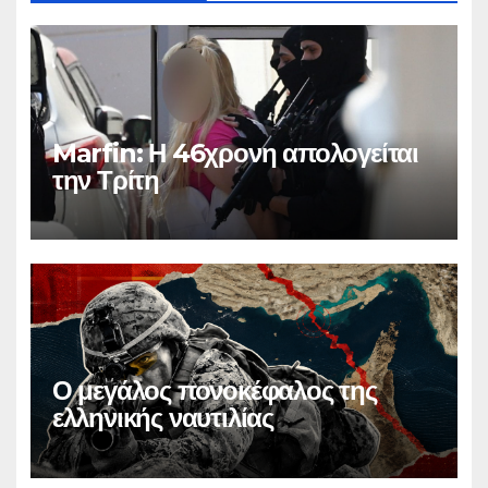
Marfin: Η 46χρονη απολογείται
την Τρίτη
Ο μεγάλος πονοκέφαλος της
ελληνικής ναυτιλίας