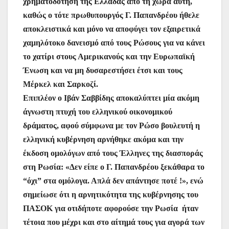
χρηματοδότηση της Ελλάδας από τη χώρα αυτή,
καθώς ο τότε πρωθυπουργός Γ. Παπανδρέου ήθελε
αποκλειστικά και μόνο να αποφύγει τον εξαιρετικά
χαμηλότοκο δανεισμό από τους Ρώσους για να κάνει
το χατίρι στους Αμερικανούς και την Ευρωπαϊκή
Ένωση και να μη δυσαρεστήσει έτσι και τους
Μέρκελ και Σαρκοζί.
Επιπλέον ο Ιβάν Σαββίδης αποκαλύπτει μία ακόμη
άγνωστη πτυχή του ελληνικού οικονομικού
δράματος, αφού σύμφωνα με τον Ρώσο βουλευτή η
ελληνική κυβέρνηση αρνήθηκε ακόμα και την
έκδοση ομολόγων από τους Έλληνες της διασποράς
στη Ρωσία: «Δεν είπε ο Γ. Παπανδρέου ξεκάθαρα το
“όχι” στα ομόλογα. Απλά δεν απάντησε ποτέ !», ενώ
σημείωσε ότι η αρνητικότητα της κυβέρνησης του
ΠΑΣΟΚ για οτιδήποτε αφορούσε την Ρωσία ήταν
τέτοια που μέχρι και στο αίτημά τους για αγορά των