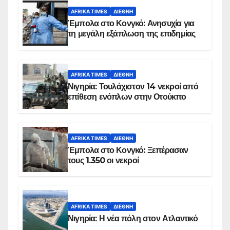
AFRIKA TIMES
ΔΙΕΘΝΉ
Έμπολα στο Κονγκό: Ανησυχία για
τη μεγάλη εξάπλωση της επιδημίας
AFRIKA TIMES
ΔΙΕΘΝΉ
Νιγηρία: Τουλάχιστον 14 νεκροί από
επίθεση ενόπλων στην Οτούκπο
AFRIKA TIMES
ΔΙΕΘΝΉ
Έμπολα στο Κονγκό: Ξεπέρασαν
τους 1.350 οι νεκροί
AFRIKA TIMES
ΔΙΕΘΝΉ
Νιγηρία: Η νέα πόλη στον Ατλαντικό