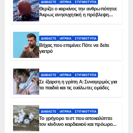
ΔΙΑΒΆΣΤΕ
ΙΑΤΡΙΚΆ
ΣΤΙΓΜΙΌΤΥΠΑ
Θερίζει ο καρκίνος την ανθρωπότητα:
Άκρως ανησυχητική η πρόβλεψη…
ΔΙΑΒΆΣΤΕ
ΙΑΤΡΙΚΆ
ΣΤΙΓΜΙΌΤΥΠΑ
Βήχας που επιμένει: Πότε να δείτε
γιατρό
ΔΙΑΒΆΣΤΕ
ΙΑΤΡΙΚΆ
ΣΤΙΓΜΙΌΤΥΠΑ
Σε έξαρση η γρίπη Α: Συναγερμός για
τα παιδιά και τις ευάλωτες ομάδες
ΔΙΑΒΆΣΤΕ
ΙΑΤΡΙΚΆ
ΣΤΙΓΜΙΌΤΥΠΑ
Το γρήγορο τεστ που αποκαλύπτει
τον κίνδυνο καρδιακού και πρόωρου
θανάτου