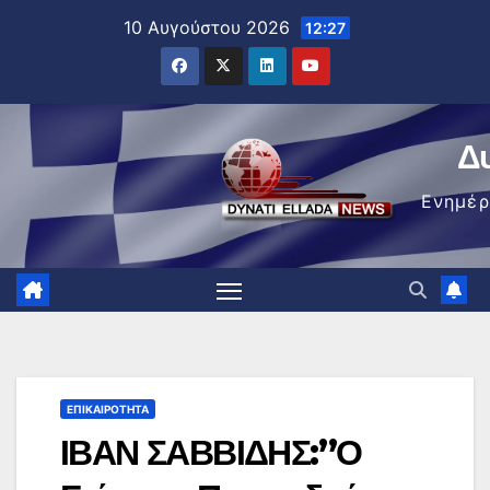
Μετάβαση
10 Αυγούστου 2026
12:27
στο
περιεχόμενο
Δ
Ενημέ
ΕΠΙΚΑΙΡΌΤΗΤΑ
ΙΒΑΝ ΣΑΒΒΙΔΗΣ:”Ο