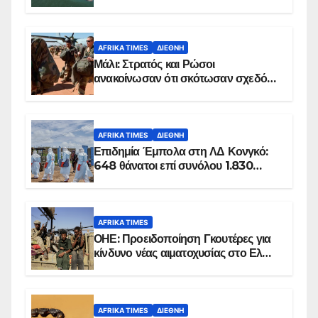
AFRIKA TIMES
ΔΙΕΘΝΉ
Μάλι: Στρατός και Ρώσοι
ανακοίνωσαν ότι σκότωσαν σχεδόν
100 τζιχαντιστές
AFRIKA TIMES
ΔΙΕΘΝΉ
Επιδημία Έμπολα στη ΛΔ Κονγκό:
648 θάνατοι επί συνόλου 1.830
επιβεβαιωμένων κρουσμάτων
AFRIKA TIMES
ΟΗΕ: Προειδοποίηση Γκουτέρες για
κίνδυνο νέας αιματοχυσίας στο Ελ
Ομπέιντ του Σουδάν
AFRIKA TIMES
ΔΙΕΘΝΉ