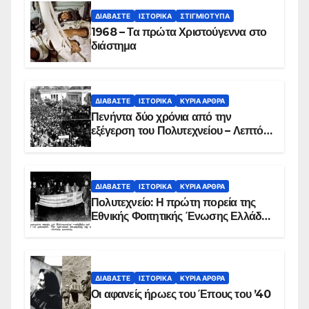
ΔΙΑΒΆΣΤΕ
ΙΣΤΟΡΙΚΆ
ΣΤΙΓΜΙΌΤΥΠΑ
1968 – Τα πρώτα Χριστούγεννα στο
διάστημα
ΔΙΑΒΆΣΤΕ
ΙΣΤΟΡΙΚΆ
ΚΥΡΙΑ ΑΡΘΡΑ
Πενήντα δύο χρόνια από την
εξέγερση του Πολυτεχνείου – Λεπτό
προς λεπτό η εισβολή – ΦΩΤΟ και
ΒΙΝΤΕΟ
ΔΙΑΒΆΣΤΕ
ΙΣΤΟΡΙΚΆ
ΚΥΡΙΑ ΑΡΘΡΑ
Πολυτεχνείο: Η πρώτη πορεία της
Εθνικής Φοιτητικής Ένωσης Ελλάδος
στις 17 Νοεμβρίου 1975 με την
αιματοβαμμένη σημαία
ΔΙΑΒΆΣΤΕ
ΙΣΤΟΡΙΚΆ
ΚΥΡΙΑ ΑΡΘΡΑ
Οι αφανείς ήρωες του Έπους του ’40