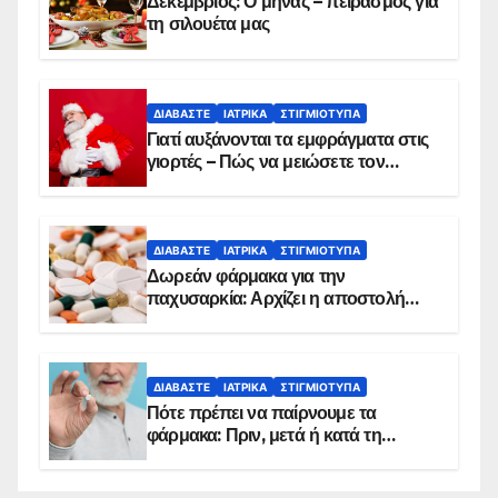
Δεκέμβριος: Ο μήνας – πειρασμός για
τη σιλουέτα μας
ΔΙΑΒΆΣΤΕ
ΙΑΤΡΙΚΆ
ΣΤΙΓΜΙΌΤΥΠΑ
Γιατί αυξάνονται τα εμφράγματα στις
γιορτές – Πώς να μειώσετε τον
κίνδυνο, σύμφωνα με καρδιολόγο
ΔΙΑΒΆΣΤΕ
ΙΑΤΡΙΚΆ
ΣΤΙΓΜΙΌΤΥΠΑ
Δωρεάν φάρμακα για την
παχυσαρκία: Αρχίζει η αποστολή
sms για τους δικαιούχους – Οι
προϋποθέσεις ένταξης στο
πρόγραμμα
ΔΙΑΒΆΣΤΕ
ΙΑΤΡΙΚΆ
ΣΤΙΓΜΙΌΤΥΠΑ
Πότε πρέπει να παίρνουμε τα
φάρμακα: Πριν, μετά ή κατά τη
διάρκεια του φαγητού;