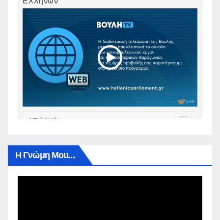
Η Γνώμη Μου…