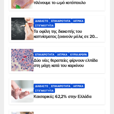
πλένουμε το ωμό κοτόπουλο
ΔΙΑΒΆΣΤΕ
ΕΠΙΚΑΙΡΌΤΗΤΑ
ΙΑΤΡΙΚΆ
ΣΤΙΓΜΙΌΤΥΠΑ
Τα οφέλη της διακοπής του
καπνίσματος ξεκινούν μόλις σε 20
λεπτά
ΕΠΙΚΑΙΡΌΤΗΤΑ
ΙΑΤΡΙΚΆ
ΚΥΡΙΑ ΑΡΘΡΑ
Δύο νέες θεραπείες φέρνουν ελπίδα
στη μάχη κατά του καρκίνου
ΔΙΑΒΆΣΤΕ
ΕΠΙΚΑΙΡΌΤΗΤΑ
ΙΑΤΡΙΚΆ
ΣΤΙΓΜΙΌΤΥΠΑ
Καισαρικές: 62,2% στην Ελλάδα