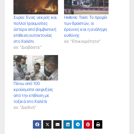
Συρία: Ένας νεκρός και
Hellenic Train: Το προφίλ
πολλοί τραυματίες
των δραστών, οι
ύστερα από βομβιστική
έρευνες και η ανάληψη
επίθεση αυτοκτονίας
ευθύνης
στο Χαλέπι
σε "Επικαιρότητα"
σε "Διαβάστε"
Πάνω από 100
κρούσματα ασφυξίας
από την επίθεση με
τοξικά στο Χαλέπι
σε "Διεθνή"