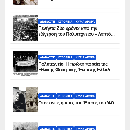
ΔΙΑΒΆΣΤΕ
ΙΣΤΟΡΙΚΆ
ΚΥΡΙΑ ΑΡΘΡΑ
Πενήντα δύο χρόνια από την
εξέγερση του Πολυτεχνείου – Λεπτό
προς λεπτό η εισβολή – ΦΩΤΟ και
ΒΙΝΤΕΟ
ΔΙΑΒΆΣΤΕ
ΙΣΤΟΡΙΚΆ
ΚΥΡΙΑ ΑΡΘΡΑ
Πολυτεχνείο: Η πρώτη πορεία της
Εθνικής Φοιτητικής Ένωσης Ελλάδος
στις 17 Νοεμβρίου 1975 με την
αιματοβαμμένη σημαία
ΔΙΑΒΆΣΤΕ
ΙΣΤΟΡΙΚΆ
ΚΥΡΙΑ ΑΡΘΡΑ
Οι αφανείς ήρωες του Έπους του ’40
ΔΙΑΒΆΣΤΕ
ΙΣΤΟΡΙΚΆ
ΚΥΡΙΑ ΑΡΘΡΑ