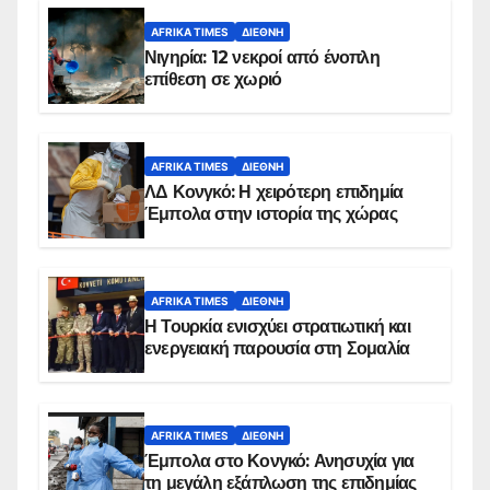
AFRIKA TIMES
ΔΙΕΘΝΉ
Νιγηρία: 12 νεκροί από ένοπλη
επίθεση σε χωριό
AFRIKA TIMES
ΔΙΕΘΝΉ
ΛΔ Κονγκό: Η χειρότερη επιδημία
Έμπολα στην ιστορία της χώρας
AFRIKA TIMES
ΔΙΕΘΝΉ
Η Τουρκία ενισχύει στρατιωτική και
ενεργειακή παρουσία στη Σομαλία
AFRIKA TIMES
ΔΙΕΘΝΉ
Έμπολα στο Κονγκό: Ανησυχία για
τη μεγάλη εξάπλωση της επιδημίας