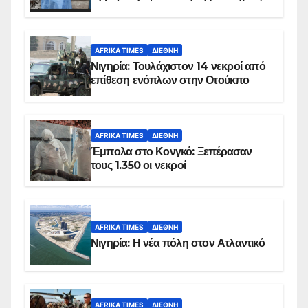
AFRIKA TIMES
ΔΙΕΘΝΉ
Νιγηρία: Τουλάχιστον 14 νεκροί από
επίθεση ενόπλων στην Οτούκπο
AFRIKA TIMES
ΔΙΕΘΝΉ
Έμπολα στο Κονγκό: Ξεπέρασαν
τους 1.350 οι νεκροί
AFRIKA TIMES
ΔΙΕΘΝΉ
Νιγηρία: Η νέα πόλη στον Ατλαντικό
AFRIKA TIMES
ΔΙΕΘΝΉ