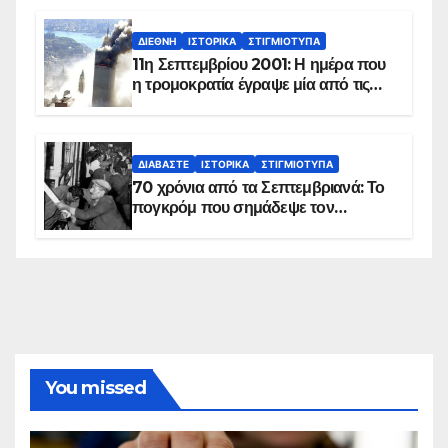
ΔΙΕΘΝΉ
ΙΣΤΟΡΙΚΆ
ΣΤΙΓΜΙΌΤΥΠΑ
11η Σεπτεμβρίου 2001: Η ημέρα που
η τρομοκρατία έγραψε μία από τις
πιο μαύρες σελίδες στην ιστορία του
πλανήτη
ΔΙΑΒΆΣΤΕ
ΙΣΤΟΡΙΚΆ
ΣΤΙΓΜΙΌΤΥΠΑ
70 χρόνια από τα Σεπτεμβριανά: Το
πογκρόμ που σημάδεψε τον
ελληνισμό της Κωνσταντινούπολης
You missed