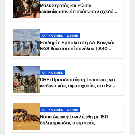
Μάλι: Στρατός και Ρώσοι
ανακοίνωσαν ότι σκότωσαν σχεδόν
100 τζιχαντιστές
AFRIKA TIMES
ΔΙΕΘΝΉ
Επιδημία Έμπολα στη ΛΔ Κονγκό:
648 θάνατοι επί συνόλου 1.830
επιβεβαιωμένων κρουσμάτων
AFRIKA TIMES
ΟΗΕ: Προειδοποίηση Γκουτέρες για
κίνδυνο νέας αιματοχυσίας στο Ελ
Ομπέιντ του Σουδάν
AFRIKA TIMES
ΔΙΕΘΝΉ
Νότια Αφρική:Συνελήφθη με 150
δηλητηριώδεις σκορπιούς