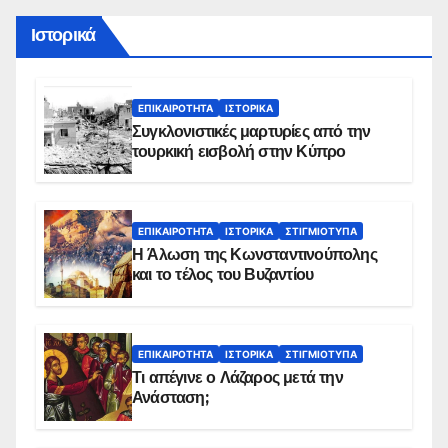
Ιστορικά
ΕΠΙΚΑΙΡΌΤΗΤΑ
ΙΣΤΟΡΙΚΆ
Συγκλονιστικές μαρτυρίες από την
τουρκική εισβολή στην Κύπρο
ΕΠΙΚΑΙΡΌΤΗΤΑ
ΙΣΤΟΡΙΚΆ
ΣΤΙΓΜΙΌΤΥΠΑ
Η Άλωση της Κωνσταντινούπολης
και το τέλος του Βυζαντίου
ΕΠΙΚΑΙΡΌΤΗΤΑ
ΙΣΤΟΡΙΚΆ
ΣΤΙΓΜΙΌΤΥΠΑ
Τι απέγινε ο Λάζαρος μετά την
Ανάσταση;