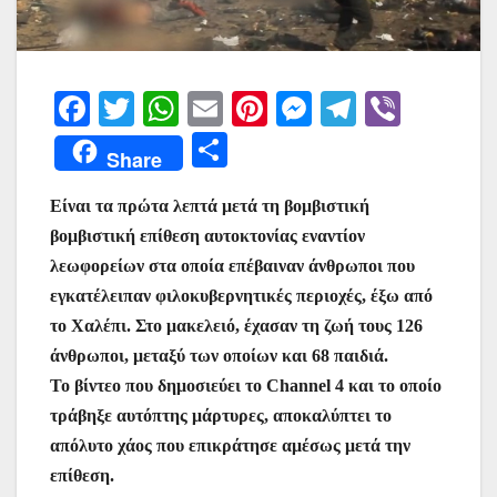
F
T
W
E
Pi
M
T
Vi
a
w
h
m
nt
e
el
b
Μ
Share
c
itt
at
ai
er
s
e
er
οι
e
er
s
l
e
s
gr
Είναι τα πρώτα λεπτά μετά τη βομβιστική
ρ
βομβιστική επίθεση αυτοκτονίας εναντίον
b
A
st
e
a
α
λεωφορείων στα οποία επέβαιναν άνθρωποι που
o
p
n
m
σ
εγκατέλειπαν φιλοκυβερνητικές περιοχές, έξω από
o
p
g
τε
το Χαλέπι. Στο μακελειό, έχασαν τη ζωή τους 126
k
er
ίτ
άνθρωποι, μεταξύ των οποίων και 68 παιδιά.
Το βίντεο που δημοσιεύει το Channel 4 και το οποίο
ε
τράβηξε αυτόπτης μάρτυρες, αποκαλύπτει το
απόλυτο χάος που επικράτησε αμέσως μετά την
επίθεση.