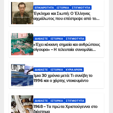
ΕΠΙΚΑΙΡΌΤΗΤΑ
ΙΣΤΟΡΙΚΆ
ΣΤΙΓΜΙΌΤΥΠΑ
Έγκλημα και Σιωπή: Ο Έλληνας
αιχμάλωτος που επέστρεψε από το
Παραπέτασμα
ΔΙΑΒΆΣΤΕ
ΙΣΤΟΡΙΚΆ
ΣΤΙΓΜΙΌΤΥΠΑ
«Έχει κόκκινη σημαία και ανθρώπους
σίγουρα» – Η τελευταία συνομιλία
των ηρώων στα Ίμια, πριν τη
συντριβή του ελικοπτέρου
ΔΙΑΒΆΣΤΕ
ΙΣΤΟΡΙΚΆ
ΚΥΡΙΑ ΑΡΘΡΑ
Ίμια 30 χρόνια μετά: Τι συνέβη το
1996 και ο χάρτης ντοκουμέντο
ΔΙΑΒΆΣΤΕ
ΙΣΤΟΡΙΚΆ
ΣΤΙΓΜΙΌΤΥΠΑ
1968 – Τα πρώτα Χριστούγεννα στο
διάστημα