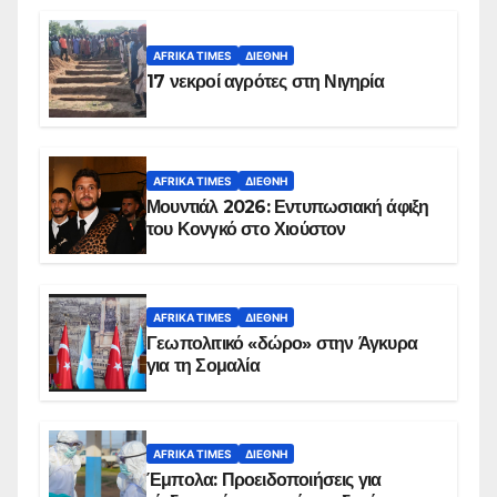
AFRIKA TIMES
ΔΙΕΘΝΉ
17 νεκροί αγρότες στη Νιγηρία
AFRIKA TIMES
ΔΙΕΘΝΉ
Μουντιάλ 2026: Εντυπωσιακή άφιξη
του Κονγκό στο Χιούστον
AFRIKA TIMES
ΔΙΕΘΝΉ
Γεωπολιτικό «δώρο» στην Άγκυρα
για τη Σομαλία
AFRIKA TIMES
ΔΙΕΘΝΉ
Έμπολα: Προειδοποιήσεις για