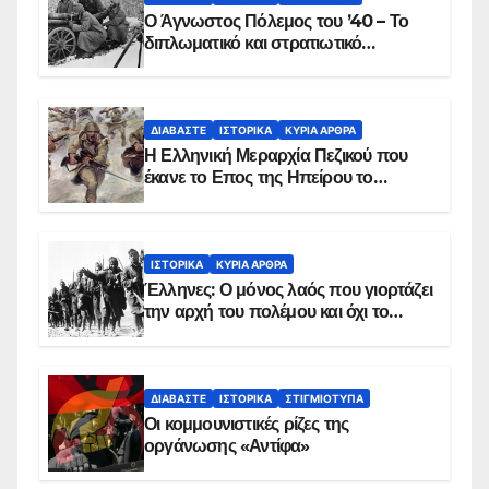
Ο Άγνωστος Πόλεμος του ’40 – Το
διπλωματικό και στρατιωτικό
παρασκήνιο
ΔΙΑΒΆΣΤΕ
ΙΣΤΟΡΙΚΆ
ΚΥΡΙΑ ΑΡΘΡΑ
Η Ελληνική Μεραρχία Πεζικού που
έκανε το Επος της Ηπείρου το
χειμώνα του 1940
ΙΣΤΟΡΙΚΆ
ΚΥΡΙΑ ΑΡΘΡΑ
Έλληνες: Ο μόνος λαός που γιορτάζει
την αρχή του πολέμου και όχι το
τέλος του
ΔΙΑΒΆΣΤΕ
ΙΣΤΟΡΙΚΆ
ΣΤΙΓΜΙΌΤΥΠΑ
Οι κομμουνιστικές ρίζες της
οργάνωσης «Αντίφα»