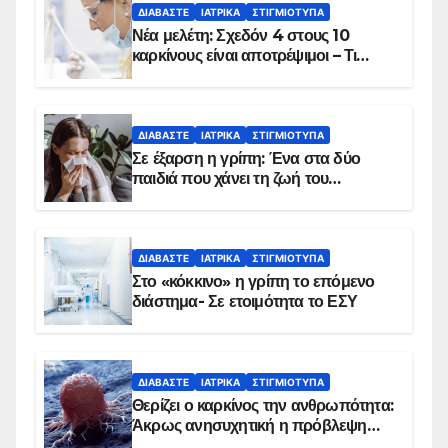
ΔΙΑΒΆΣΤΕ
ΙΑΤΡΙΚΆ
ΣΤΙΓΜΙΌΤΥΠΑ
Νέα μελέτη: Σχεδόν 4 στους 10
καρκίνους είναι αποτρέψιμοι – Τι
δείχνουν τα στοιχεία
ΔΙΑΒΆΣΤΕ
ΙΑΤΡΙΚΆ
ΣΤΙΓΜΙΌΤΥΠΑ
Σε έξαρση η γρίπη: Ένα στα δύο
παιδιά που χάνει τη ζωή του
αντιμετωπίζει υποκείμενο νόσημα –
Εμβολιασμό συνιστούν οι ειδικοί
ΔΙΑΒΆΣΤΕ
ΙΑΤΡΙΚΆ
ΣΤΙΓΜΙΌΤΥΠΑ
Στο «κόκκινο» η γρίπη το επόμενο
διάστημα- Σε ετοιμότητα το ΕΣΥ
ΔΙΑΒΆΣΤΕ
ΙΑΤΡΙΚΆ
ΣΤΙΓΜΙΌΤΥΠΑ
Θερίζει ο καρκίνος την ανθρωπότητα:
Άκρως ανησυχητική η πρόβλεψη…