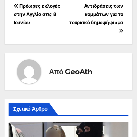
Πλοήγηση
Πρόωρες εκλογές
Αντιδράσεις των
στην Αγγλία στις 8
κομμάτων για το
άρθρων
Ιουνίου
τουρκικό δημοψήφισμα
Από
GeoAth
Σχετικό Άρθρο