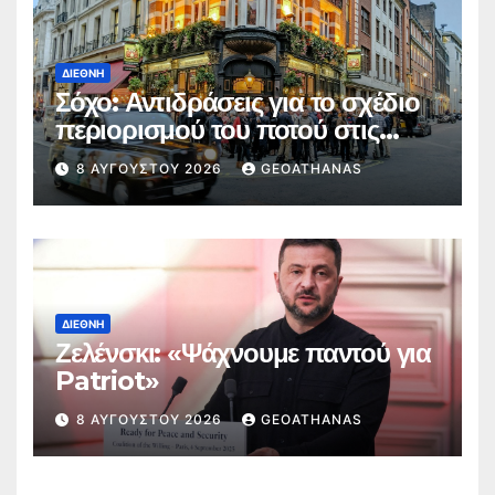
ΔΙΕΘΝΉ
Σόχο: Αντιδράσεις για το σχέδιο
περιορισμού του ποτού στις
παμπ
8 ΑΥΓΟΎΣΤΟΥ 2026
GEOATHANAS
ΔΙΕΘΝΉ
Ζελένσκι: «Ψάχνουμε παντού για
Patriot»
8 ΑΥΓΟΎΣΤΟΥ 2026
GEOATHANAS