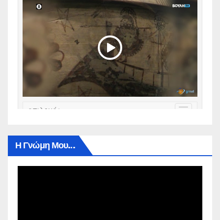
Η Γνώμη Μου…