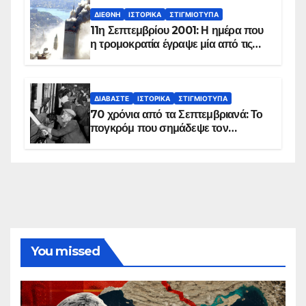
ΔΙΕΘΝΉ
ΙΣΤΟΡΙΚΆ
ΣΤΙΓΜΙΌΤΥΠΑ
11η Σεπτεμβρίου 2001: Η ημέρα που
η τρομοκρατία έγραψε μία από τις
πιο μαύρες σελίδες στην ιστορία του
πλανήτη
ΔΙΑΒΆΣΤΕ
ΙΣΤΟΡΙΚΆ
ΣΤΙΓΜΙΌΤΥΠΑ
70 χρόνια από τα Σεπτεμβριανά: Το
πογκρόμ που σημάδεψε τον
ελληνισμό της Κωνσταντινούπολης
You missed