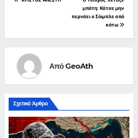
Πλοήγηση
μπότη: Κάτσε μην
άρθρων
περνάει ο Σόιμπλε από
κάτω
Από
GeoAth
Σχετικό Άρθρο