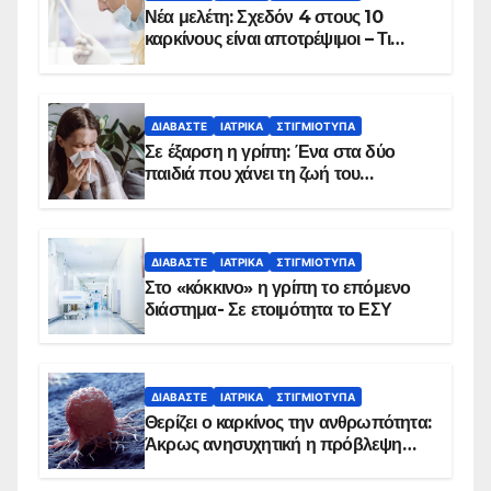
Νέα μελέτη: Σχεδόν 4 στους 10
καρκίνους είναι αποτρέψιμοι – Τι
δείχνουν τα στοιχεία
ΔΙΑΒΆΣΤΕ
ΙΑΤΡΙΚΆ
ΣΤΙΓΜΙΌΤΥΠΑ
Σε έξαρση η γρίπη: Ένα στα δύο
παιδιά που χάνει τη ζωή του
αντιμετωπίζει υποκείμενο νόσημα –
Εμβολιασμό συνιστούν οι ειδικοί
ΔΙΑΒΆΣΤΕ
ΙΑΤΡΙΚΆ
ΣΤΙΓΜΙΌΤΥΠΑ
Στο «κόκκινο» η γρίπη το επόμενο
διάστημα- Σε ετοιμότητα το ΕΣΥ
ΔΙΑΒΆΣΤΕ
ΙΑΤΡΙΚΆ
ΣΤΙΓΜΙΌΤΥΠΑ
Θερίζει ο καρκίνος την ανθρωπότητα:
Άκρως ανησυχητική η πρόβλεψη…