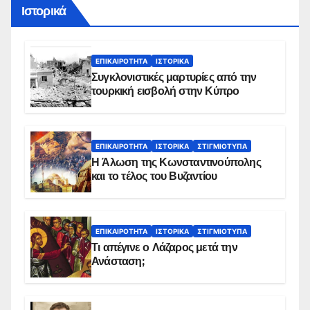
Ιστορικά
ΕΠΙΚΑΙΡΌΤΗΤΑ
ΙΣΤΟΡΙΚΆ
Συγκλονιστικές μαρτυρίες από την
τουρκική εισβολή στην Κύπρο
ΕΠΙΚΑΙΡΌΤΗΤΑ
ΙΣΤΟΡΙΚΆ
ΣΤΙΓΜΙΌΤΥΠΑ
Η Άλωση της Κωνσταντινούπολης
και το τέλος του Βυζαντίου
ΕΠΙΚΑΙΡΌΤΗΤΑ
ΙΣΤΟΡΙΚΆ
ΣΤΙΓΜΙΌΤΥΠΑ
Τι απέγινε ο Λάζαρος μετά την
Ανάσταση;