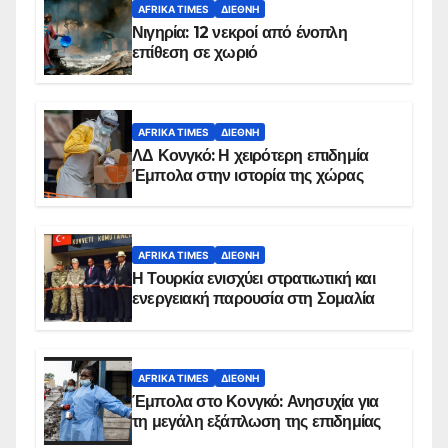
AFRIKA TIMES
ΔΙΕΘΝΉ
Νιγηρία: 12 νεκροί από ένοπλη
επίθεση σε χωριό
AFRIKA TIMES
ΔΙΕΘΝΉ
ΛΔ Κονγκό: Η χειρότερη επιδημία
Έμπολα στην ιστορία της χώρας
AFRIKA TIMES
ΔΙΕΘΝΉ
Η Τουρκία ενισχύει στρατιωτική και
ενεργειακή παρουσία στη Σομαλία
AFRIKA TIMES
ΔΙΕΘΝΉ
Έμπολα στο Κονγκό: Ανησυχία για
τη μεγάλη εξάπλωση της επιδημίας