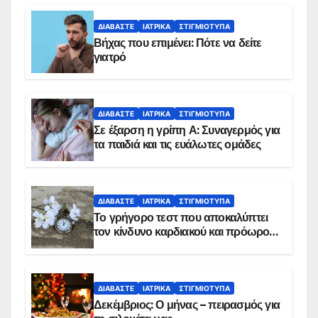
ΔΙΑΒΆΣΤΕ
ΙΑΤΡΙΚΆ
ΣΤΙΓΜΙΌΤΥΠΑ
Βήχας που επιμένει: Πότε να δείτε
γιατρό
ΔΙΑΒΆΣΤΕ
ΙΑΤΡΙΚΆ
ΣΤΙΓΜΙΌΤΥΠΑ
Σε έξαρση η γρίπη Α: Συναγερμός για
τα παιδιά και τις ευάλωτες ομάδες
ΔΙΑΒΆΣΤΕ
ΙΑΤΡΙΚΆ
ΣΤΙΓΜΙΌΤΥΠΑ
Το γρήγορο τεστ που αποκαλύπτει
τον κίνδυνο καρδιακού και πρόωρου
θανάτου
ΔΙΑΒΆΣΤΕ
ΙΑΤΡΙΚΆ
ΣΤΙΓΜΙΌΤΥΠΑ
Δεκέμβριος: Ο μήνας – πειρασμός για