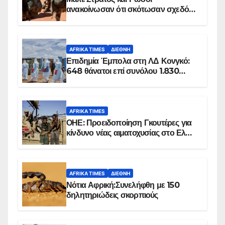
ανακοίνωσαν ότι σκότωσαν σχεδόν
100 τζιχαντιστές
AFRIKA TIMES
ΔΙΕΘΝΉ
Επιδημία Έμπολα στη ΛΔ Κονγκό:
648 θάνατοι επί συνόλου 1.830
επιβεβαιωμένων κρουσμάτων
AFRIKA TIMES
ΟΗΕ: Προειδοποίηση Γκουτέρες για
κίνδυνο νέας αιματοχυσίας στο Ελ
Ομπέιντ του Σουδάν
AFRIKA TIMES
ΔΙΕΘΝΉ
Νότια Αφρική:Συνελήφθη με 150
δηλητηριώδεις σκορπιούς