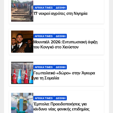
AFRIKA TIMES
ΔΙΕΘΝΉ
17 νεκροί αγρότες στη Νιγηρία
AFRIKA TIMES
ΔΙΕΘΝΉ
Μουντιάλ 2026: Εντυπωσιακή άφιξη
του Κονγκό στο Χιούστον
AFRIKA TIMES
ΔΙΕΘΝΉ
Γεωπολιτικό «δώρο» στην Άγκυρα
για τη Σομαλία
AFRIKA TIMES
ΔΙΕΘΝΉ
Έμπολα: Προειδοποιήσεις για
κίνδυνο νέας φονικής επιδημίας