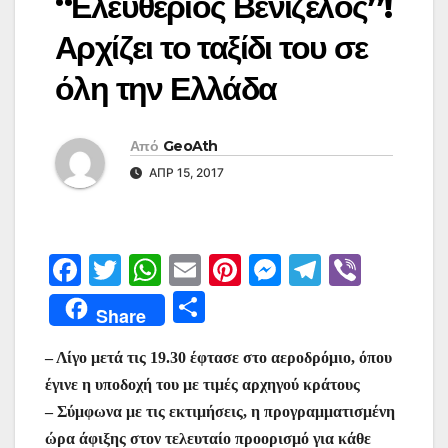
“Ελευθέριος Βενιζέλος”!
Αρχίζει το ταξίδι του σε
όλη την Ελλάδα
Από
GeoAth
ΑΠΡ 15, 2017
F
T
W
E
Pi
M
T
Vi
a
w
h
m
nt
e
el
b
Μ
Share
c
itt
at
ai
er
s
e
er
οι
e
er
s
l
e
s
gr
– Λίγο μετά τις 19.30 έφτασε στο αεροδρόμιο, όπου
ρ
έγινε η υποδοχή του με τιμές αρχηγού κράτους
b
A
st
e
a
α
– Σύμφωνα με τις εκτιμήσεις, η προγραμματισμένη
o
p
n
m
σ
ώρα άφιξης στον τελευταίο προορισμό για κάθε