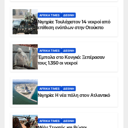
AFRIKA TIMES
ΔΙΕΘΝΉ
Νιγηρία: Τουλάχιστον 14 νεκροί από
επίθεση ενόπλων στην Οτούκπο
AFRIKA TIMES
ΔΙΕΘΝΉ
Έμπολα στο Κονγκό: Ξεπέρασαν
τους 1.350 οι νεκροί
AFRIKA TIMES
ΔΙΕΘΝΉ
Νιγηρία: Η νέα πόλη στον Ατλαντικό
AFRIKA TIMES
ΔΙΕΘΝΉ
Μάλι: Στρατός και Ρώσοι