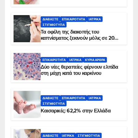
ΔΙΑΒΆΣΤΕ
ΕΠΙΚΑΙΡΌΤΗΤΑ
ΙΑΤΡΙΚΆ
ΣΤΙΓΜΙΌΤΥΠΑ
Τα οφέλη της διακοπής του
καπνίσματος ξεκινούν μόλις σε 20
λεπτά
ΕΠΙΚΑΙΡΌΤΗΤΑ
ΙΑΤΡΙΚΆ
ΚΥΡΙΑ ΑΡΘΡΑ
Δύο νέες θεραπείες φέρνουν ελπίδα
στη μάχη κατά του καρκίνου
ΔΙΑΒΆΣΤΕ
ΕΠΙΚΑΙΡΌΤΗΤΑ
ΙΑΤΡΙΚΆ
ΣΤΙΓΜΙΌΤΥΠΑ
Καισαρικές: 62,2% στην Ελλάδα
ΔΙΑΒΆΣΤΕ
ΙΑΤΡΙΚΆ
ΣΤΙΓΜΙΌΤΥΠΑ