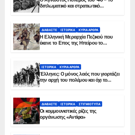
διπλωματικό και στρατιωτικό
παρασκήνιο
ΔΙΑΒΆΣΤΕ
ΙΣΤΟΡΙΚΆ
ΚΥΡΙΑ ΑΡΘΡΑ
Η Ελληνική Μεραρχία Πεζικού που
έκανε το Επος της Ηπείρου το
χειμώνα του 1940
ΙΣΤΟΡΙΚΆ
ΚΥΡΙΑ ΑΡΘΡΑ
Έλληνες: Ο μόνος λαός που γιορτάζει
την αρχή του πολέμου και όχι το
τέλος του
ΔΙΑΒΆΣΤΕ
ΙΣΤΟΡΙΚΆ
ΣΤΙΓΜΙΌΤΥΠΑ
Οι κομμουνιστικές ρίζες της
οργάνωσης «Αντίφα»