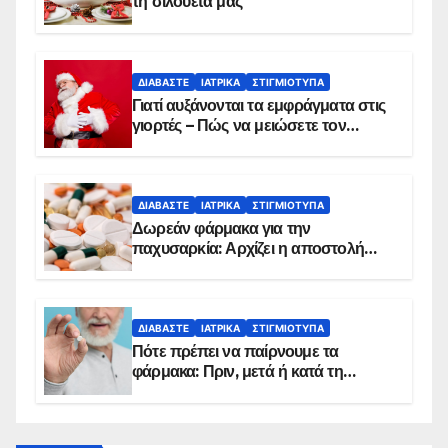
τη σιλουέτα μας
ΔΙΑΒΆΣΤΕ
ΙΑΤΡΙΚΆ
ΣΤΙΓΜΙΌΤΥΠΑ
Γιατί αυξάνονται τα εμφράγματα στις
γιορτές – Πώς να μειώσετε τον
κίνδυνο, σύμφωνα με καρδιολόγο
ΔΙΑΒΆΣΤΕ
ΙΑΤΡΙΚΆ
ΣΤΙΓΜΙΌΤΥΠΑ
Δωρεάν φάρμακα για την
παχυσαρκία: Αρχίζει η αποστολή
sms για τους δικαιούχους – Οι
προϋποθέσεις ένταξης στο
πρόγραμμα
ΔΙΑΒΆΣΤΕ
ΙΑΤΡΙΚΆ
ΣΤΙΓΜΙΌΤΥΠΑ
Πότε πρέπει να παίρνουμε τα
φάρμακα: Πριν, μετά ή κατά τη
διάρκεια του φαγητού;