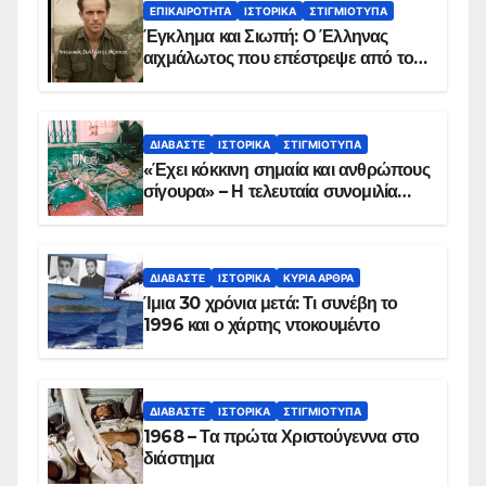
ΕΠΙΚΑΙΡΌΤΗΤΑ
ΙΣΤΟΡΙΚΆ
ΣΤΙΓΜΙΌΤΥΠΑ
Έγκλημα και Σιωπή: Ο Έλληνας
αιχμάλωτος που επέστρεψε από το
Παραπέτασμα
ΔΙΑΒΆΣΤΕ
ΙΣΤΟΡΙΚΆ
ΣΤΙΓΜΙΌΤΥΠΑ
«Έχει κόκκινη σημαία και ανθρώπους
σίγουρα» – Η τελευταία συνομιλία
των ηρώων στα Ίμια, πριν τη
συντριβή του ελικοπτέρου
ΔΙΑΒΆΣΤΕ
ΙΣΤΟΡΙΚΆ
ΚΥΡΙΑ ΑΡΘΡΑ
Ίμια 30 χρόνια μετά: Τι συνέβη το
1996 και ο χάρτης ντοκουμέντο
ΔΙΑΒΆΣΤΕ
ΙΣΤΟΡΙΚΆ
ΣΤΙΓΜΙΌΤΥΠΑ
1968 – Τα πρώτα Χριστούγεννα στο
διάστημα