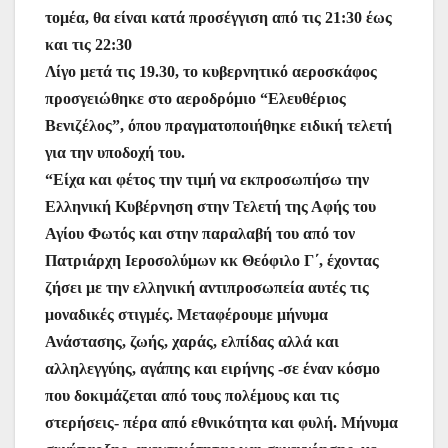
o
p
g
τε
τομέα, θα είναι κατά προσέγγιση από τις 21:30 έως
k
er
ίτ
και τις 22:30
Λίγο μετά τις 19.30, το κυβερνητικό αεροσκάφος
ε
προσγειώθηκε στο αεροδρόμιο “Ελευθέριος
Βενιζέλος”, όπου πραγματοποιήθηκε ειδική τελετή
για την υποδοχή του.
“Είχα και φέτος την τιμή να εκπροσωπήσω την
Ελληνική Κυβέρνηση στην Τελετή της Αφής του
Αγίου Φωτός και στην παραλαβή του από τον
Πατριάρχη Ιεροσολύμων κκ Θεόφιλο Γ΄, έχοντας
ζήσει με την ελληνική αντιπροσωπεία αυτές τις
μοναδικές στιγμές. Μεταφέρουμε μήνυμα
Ανάστασης, ζωής, χαράς, ελπίδας αλλά και
αλληλεγγύης, αγάπης και ειρήνης -σε έναν κόσμο
που δοκιμάζεται από τους πολέμους και τις
στερήσεις- πέρα από εθνικότητα και φυλή. Μήνυμα