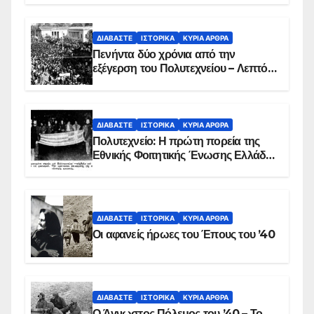
ΔΙΑΒΆΣΤΕ
ΙΣΤΟΡΙΚΆ
ΚΥΡΙΑ ΑΡΘΡΑ
Πενήντα δύο χρόνια από την
εξέγερση του Πολυτεχνείου – Λεπτό
προς λεπτό η εισβολή – ΦΩΤΟ και
ΒΙΝΤΕΟ
ΔΙΑΒΆΣΤΕ
ΙΣΤΟΡΙΚΆ
ΚΥΡΙΑ ΑΡΘΡΑ
Πολυτεχνείο: Η πρώτη πορεία της
Εθνικής Φοιτητικής Ένωσης Ελλάδος
στις 17 Νοεμβρίου 1975 με την
αιματοβαμμένη σημαία
ΔΙΑΒΆΣΤΕ
ΙΣΤΟΡΙΚΆ
ΚΥΡΙΑ ΑΡΘΡΑ
Οι αφανείς ήρωες του Έπους του ’40
ΔΙΑΒΆΣΤΕ
ΙΣΤΟΡΙΚΆ
ΚΥΡΙΑ ΑΡΘΡΑ
Ο Άγνωστος Πόλεμος του ’40 – Το