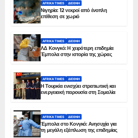
AFRIKA TIMES
ΔΙΕΘΝΉ
Νιγηρία: 12 νεκροί από ένοπλη
επίθεση σε χωριό
AFRIKA TIMES
ΔΙΕΘΝΉ
ΛΔ Κονγκό: Η χειρότερη επιδημία
Έμπολα στην ιστορία της χώρας
AFRIKA TIMES
ΔΙΕΘΝΉ
Η Τουρκία ενισχύει στρατιωτική και
ενεργειακή παρουσία στη Σομαλία
AFRIKA TIMES
ΔΙΕΘΝΉ
Έμπολα στο Κονγκό: Ανησυχία για
τη μεγάλη εξάπλωση της επιδημίας