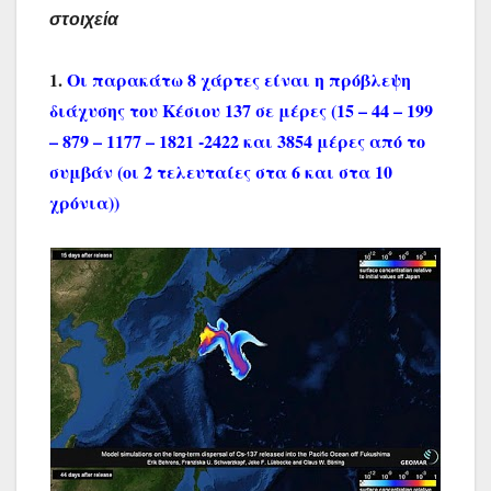
στοιχεία
1.
Οι παρακάτω 8 χάρτες είναι η πρόβλεψη
διάχυσης του Κέσιου 137 σε μέρες (15 – 44 – 199
– 879 – 1177 – 1821 -2422 και 3854 μέρες από το
συμβάν (οι 2 τελευταίες στα 6 και στα 10
χρόνια))