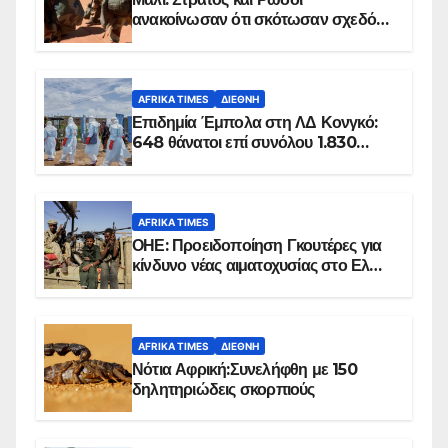
ανακοίνωσαν ότι σκότωσαν σχεδόν
100 τζιχαντιστές
AFRIKA TIMES
ΔΙΕΘΝΉ
Επιδημία Έμπολα στη ΛΔ Κονγκό:
648 θάνατοι επί συνόλου 1.830
επιβεβαιωμένων κρουσμάτων
AFRIKA TIMES
ΟΗΕ: Προειδοποίηση Γκουτέρες για
κίνδυνο νέας αιματοχυσίας στο Ελ
Ομπέιντ του Σουδάν
AFRIKA TIMES
ΔΙΕΘΝΉ
Νότια Αφρική:Συνελήφθη με 150
δηλητηριώδεις σκορπιούς