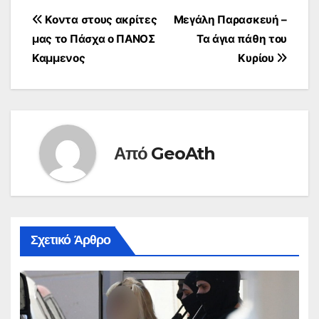
Πλοήγηση
Κοντα στους ακρίτες
Μεγάλη Παρασκευή –
μας το Πάσχα ο ΠΑΝΟΣ
Τα άγια πάθη του
άρθρων
Καμμενος
Κυρίου
Από
GeoAth
Σχετικό Άρθρο