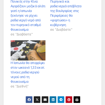
Πανικός στην Κίνα:
Πυρηνικά και
Αγοράζουν μαζικά αλάτι
ραδιενεργά απόβλητα
γιατί η Ιαπωνία
της Βουλγαρίας στις
ξεκίνησε να ρίχνει
Περιφέρειες θα
ραδιενεργό νερό από
«φορτώσει» η
τον πυρηνικό σταθμό
κυβέρνηση
Φουκουσίμα
σε "Διαβάστε"
σε "Διαβάστε"
Η Ιαπωνία θα απορρίψει
στον ωκεανό 1,33 εκατ.
τόνους ραδιενεργού
νερού από τη
Φουκουσίμα
σε "Διεθνή"