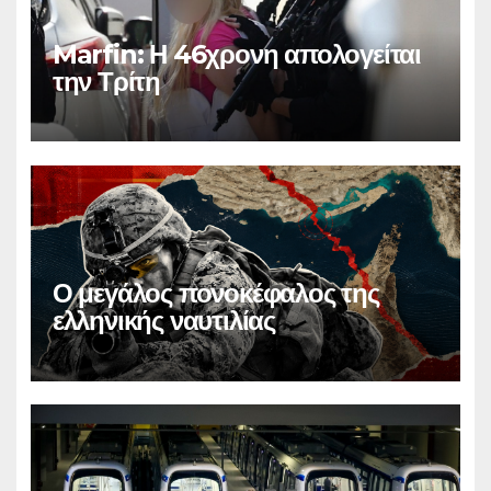
Marfin: Η 46χρονη απολογείται
την Τρίτη
Ο μεγάλος πονοκέφαλος της
ελληνικής ναυτιλίας