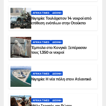
AFRIKA TIMES
ΔΙΕΘΝΉ
Νιγηρία: Τουλάχιστον 14 νεκροί από
επίθεση ενόπλων στην Οτούκπο
AFRIKA TIMES
ΔΙΕΘΝΉ
Έμπολα στο Κονγκό: Ξεπέρασαν
τους 1.350 οι νεκροί
AFRIKA TIMES
ΔΙΕΘΝΉ
Νιγηρία: Η νέα πόλη στον Ατλαντικό
AFRIKA TIMES
ΔΙΕΘΝΉ
Μάλι: Στρατός και Ρώσοι