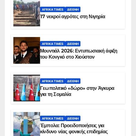
AFRIKA TIMES
ΔΙΕΘΝΉ
17 νεκροί αγρότες στη Νιγηρία
AFRIKA TIMES
ΔΙΕΘΝΉ
Μουντιάλ 2026: Εντυπωσιακή άφιξη
του Κονγκό στο Χιούστον
AFRIKA TIMES
ΔΙΕΘΝΉ
Γεωπολιτικό «δώρο» στην Άγκυρα
για τη Σομαλία
AFRIKA TIMES
ΔΙΕΘΝΉ
Έμπολα: Προειδοποιήσεις για
κίνδυνο νέας φονικής επιδημίας