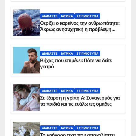
ΔΙΑΒΆΣΤΕ
ΙΑΤΡΙΚΆ
ΣΤΙΓΜΙΌΤΥΠΑ
Θερίζει ο καρκίνος την ανθρωπότητα:
Άκρως ανησυχητική η πρόβλεψη…
ΔΙΑΒΆΣΤΕ
ΙΑΤΡΙΚΆ
ΣΤΙΓΜΙΌΤΥΠΑ
Βήχας που επιμένει: Πότε να δείτε
γιατρό
ΔΙΑΒΆΣΤΕ
ΙΑΤΡΙΚΆ
ΣΤΙΓΜΙΌΤΥΠΑ
Σε έξαρση η γρίπη Α: Συναγερμός για
τα παιδιά και τις ευάλωτες ομάδες
ΔΙΑΒΆΣΤΕ
ΙΑΤΡΙΚΆ
ΣΤΙΓΜΙΌΤΥΠΑ
Το γρήγορο τεστ που αποκαλύπτει