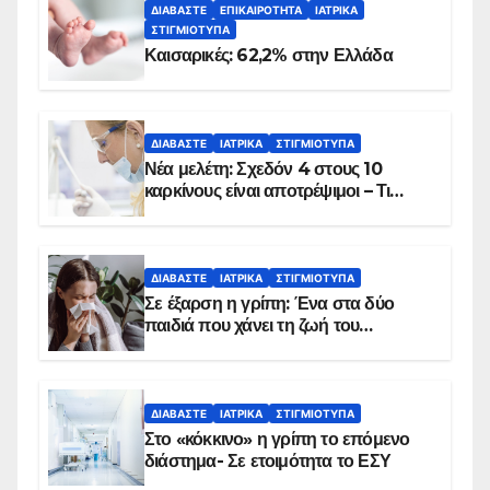
ΔΙΑΒΆΣΤΕ
ΕΠΙΚΑΙΡΌΤΗΤΑ
ΙΑΤΡΙΚΆ
ΣΤΙΓΜΙΌΤΥΠΑ
Καισαρικές: 62,2% στην Ελλάδα
ΔΙΑΒΆΣΤΕ
ΙΑΤΡΙΚΆ
ΣΤΙΓΜΙΌΤΥΠΑ
Νέα μελέτη: Σχεδόν 4 στους 10
καρκίνους είναι αποτρέψιμοι – Τι
δείχνουν τα στοιχεία
ΔΙΑΒΆΣΤΕ
ΙΑΤΡΙΚΆ
ΣΤΙΓΜΙΌΤΥΠΑ
Σε έξαρση η γρίπη: Ένα στα δύο
παιδιά που χάνει τη ζωή του
αντιμετωπίζει υποκείμενο νόσημα –
Εμβολιασμό συνιστούν οι ειδικοί
ΔΙΑΒΆΣΤΕ
ΙΑΤΡΙΚΆ
ΣΤΙΓΜΙΌΤΥΠΑ
Στο «κόκκινο» η γρίπη το επόμενο
διάστημα- Σε ετοιμότητα το ΕΣΥ