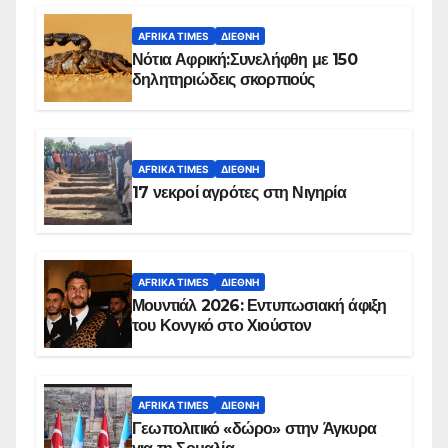
AFRIKA TIMES
ΔΙΕΘΝΉ
Νότια Αφρική:Συνελήφθη με 150
δηλητηριώδεις σκορπιούς
AFRIKA TIMES
ΔΙΕΘΝΉ
17 νεκροί αγρότες στη Νιγηρία
AFRIKA TIMES
ΔΙΕΘΝΉ
Μουντιάλ 2026: Εντυπωσιακή άφιξη
του Κονγκό στο Χιούστον
AFRIKA TIMES
ΔΙΕΘΝΉ
Γεωπολιτικό «δώρο» στην Άγκυρα