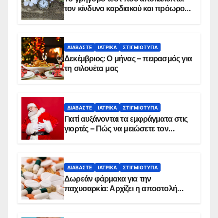
τον κίνδυνο καρδιακού και πρόωρου
θανάτου
ΔΙΑΒΆΣΤΕ
ΙΑΤΡΙΚΆ
ΣΤΙΓΜΙΌΤΥΠΑ
Δεκέμβριος: Ο μήνας – πειρασμός για
τη σιλουέτα μας
ΔΙΑΒΆΣΤΕ
ΙΑΤΡΙΚΆ
ΣΤΙΓΜΙΌΤΥΠΑ
Γιατί αυξάνονται τα εμφράγματα στις
γιορτές – Πώς να μειώσετε τον
κίνδυνο, σύμφωνα με καρδιολόγο
ΔΙΑΒΆΣΤΕ
ΙΑΤΡΙΚΆ
ΣΤΙΓΜΙΌΤΥΠΑ
Δωρεάν φάρμακα για την
παχυσαρκία: Αρχίζει η αποστολή
sms για τους δικαιούχους – Οι
προϋποθέσεις ένταξης στο
πρόγραμμα