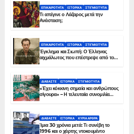
ΕΠΙΚΑΙΡΌΤΗΤΑ
ΙΣΤΟΡΙΚΆ
ΣΤΙΓΜΙΌΤΥΠΑ
Τι απέγινε ο Λάζαρος μετά την
Ανάσταση;
ΕΠΙΚΑΙΡΌΤΗΤΑ
ΙΣΤΟΡΙΚΆ
ΣΤΙΓΜΙΌΤΥΠΑ
Έγκλημα και Σιωπή: Ο Έλληνας
αιχμάλωτος που επέστρεψε από το
Παραπέτασμα
ΔΙΑΒΆΣΤΕ
ΙΣΤΟΡΙΚΆ
ΣΤΙΓΜΙΌΤΥΠΑ
«Έχει κόκκινη σημαία και ανθρώπους
σίγουρα» – Η τελευταία συνομιλία
των ηρώων στα Ίμια, πριν τη
συντριβή του ελικοπτέρου
ΔΙΑΒΆΣΤΕ
ΙΣΤΟΡΙΚΆ
ΚΥΡΙΑ ΑΡΘΡΑ
Ίμια 30 χρόνια μετά: Τι συνέβη το
1996 και ο χάρτης ντοκουμέντο