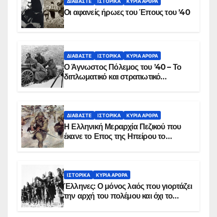
ΔΙΑΒΆΣΤΕ
ΙΣΤΟΡΙΚΆ
ΚΥΡΙΑ ΑΡΘΡΑ
Οι αφανείς ήρωες του Έπους του ’40
ΔΙΑΒΆΣΤΕ
ΙΣΤΟΡΙΚΆ
ΚΥΡΙΑ ΑΡΘΡΑ
Ο Άγνωστος Πόλεμος του ’40 – Το
διπλωματικό και στρατιωτικό
παρασκήνιο
ΔΙΑΒΆΣΤΕ
ΙΣΤΟΡΙΚΆ
ΚΥΡΙΑ ΑΡΘΡΑ
Η Ελληνική Μεραρχία Πεζικού που
έκανε το Επος της Ηπείρου το
χειμώνα του 1940
ΙΣΤΟΡΙΚΆ
ΚΥΡΙΑ ΑΡΘΡΑ
Έλληνες: Ο μόνος λαός που γιορτάζει
την αρχή του πολέμου και όχι το
τέλος του