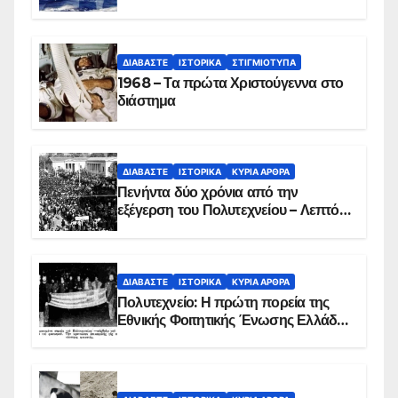
ΔΙΑΒΆΣΤΕ
ΙΣΤΟΡΙΚΆ
ΣΤΙΓΜΙΌΤΥΠΑ
1968 – Τα πρώτα Χριστούγεννα στο
διάστημα
ΔΙΑΒΆΣΤΕ
ΙΣΤΟΡΙΚΆ
ΚΥΡΙΑ ΑΡΘΡΑ
Πενήντα δύο χρόνια από την
εξέγερση του Πολυτεχνείου – Λεπτό
προς λεπτό η εισβολή – ΦΩΤΟ και
ΒΙΝΤΕΟ
ΔΙΑΒΆΣΤΕ
ΙΣΤΟΡΙΚΆ
ΚΥΡΙΑ ΑΡΘΡΑ
Πολυτεχνείο: Η πρώτη πορεία της
Εθνικής Φοιτητικής Ένωσης Ελλάδος
στις 17 Νοεμβρίου 1975 με την
αιματοβαμμένη σημαία