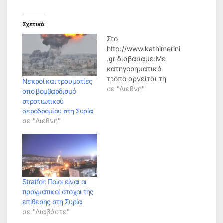
Σχετικά
Στο
http://www.kathimerini
.gr διαβάσαμε:Με
κατηγορηματικό
τρόπο αρνείται τη
Νεκροί και τραυματίες
χρήση χημικών όπλων
σε "Διεθνή"
από βομβαρδισμό
εκ μέρους του
στρατιωτικού
συριακού στρατού ο
αεροδρομίου στη Συρία
πρόεδρος της Συρίας
σε "Διεθνή"
Μπασάρ αλ Ασαντ σε
αποκλειστική
συνέντευξή του στην
«Κ», απευθύνοντας
παράλληλα δριμύ
κατηγορώ κατά του
Stratfor: Ποιοι είναι οι
Τούρκου προέδρου
πραγματικοί στόχοι της
Ρετζέπ Ταγίπ
επίθεσης στη Συρία
Ερντογάν, του
σε "Διαβάστε"
Ντόναλντ Τραμπ και