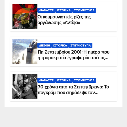
ΔΙΑΒΆΣΤΕ
ΙΣΤΟΡΙΚΆ
ΣΤΙΓΜΙΌΤΥΠΑ
Οι κομμουνιστικές ρίζες της
οργάνωσης «Αντίφα»
ΔΙΕΘΝΉ
ΙΣΤΟΡΙΚΆ
ΣΤΙΓΜΙΌΤΥΠΑ
11η Σεπτεμβρίου 2001: Η ημέρα που
η τρομοκρατία έγραψε μία από τις
πιο μαύρες σελίδες στην ιστορία του
πλανήτη
ΔΙΑΒΆΣΤΕ
ΙΣΤΟΡΙΚΆ
ΣΤΙΓΜΙΌΤΥΠΑ
70 χρόνια από τα Σεπτεμβριανά: Το
πογκρόμ που σημάδεψε τον
ελληνισμό της Κωνσταντινούπολης