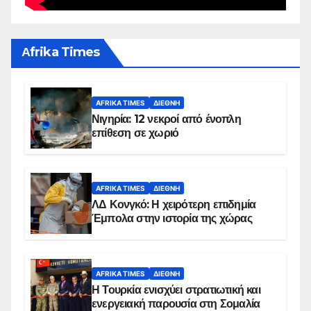
Αfrika Times
AFRIKA TIMES
ΔΙΕΘΝΉ
Νιγηρία: 12 νεκροί από ένοπλη
επίθεση σε χωριό
AFRIKA TIMES
ΔΙΕΘΝΉ
ΛΔ Κονγκό: Η χειρότερη επιδημία
Έμπολα στην ιστορία της χώρας
AFRIKA TIMES
ΔΙΕΘΝΉ
Η Τουρκία ενισχύει στρατιωτική και
ενεργειακή παρουσία στη Σομαλία