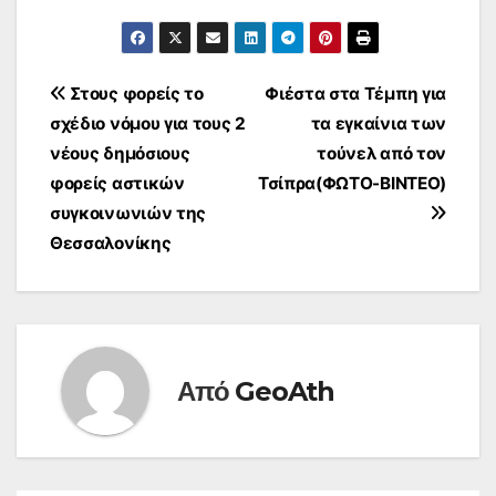
της Δύσης. «Δεν
έχουμε χημικό
οπλοστάσιο από…
Πλοήγηση
Στους φορείς το
Φιέστα στα Τέμπη για
σχέδιο νόμου για τους 2
τα εγκαίνια των
άρθρων
νέους δημόσιους
τούνελ από τον
φορείς αστικών
Τσίπρα(ΦΩΤΟ-ΒΙΝΤΕΟ)
συγκοινωνιών της
Θεσσαλονίκης
Από
GeoAth