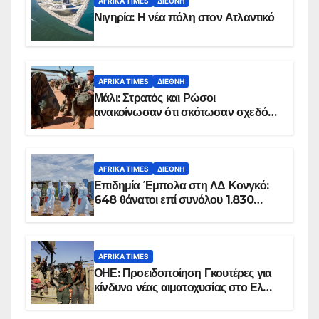
AFRIKA TIMES
ΔΙΕΘΝΉ
Νιγηρία: Η νέα πόλη στον Ατλαντικό
AFRIKA TIMES
ΔΙΕΘΝΉ
Μάλι: Στρατός και Ρώσοι
ανακοίνωσαν ότι σκότωσαν σχεδόν
100 τζιχαντιστές
AFRIKA TIMES
ΔΙΕΘΝΉ
Επιδημία Έμπολα στη ΛΔ Κονγκό:
648 θάνατοι επί συνόλου 1.830
επιβεβαιωμένων κρουσμάτων
AFRIKA TIMES
ΟΗΕ: Προειδοποίηση Γκουτέρες για
κίνδυνο νέας αιματοχυσίας στο Ελ
Ομπέιντ του Σουδάν