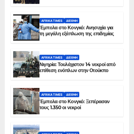
AFRIKA TIMES
ΔΙΕΘΝΉ
Έμπολα στο Κονγκό: Ανησυχία για
τη μεγάλη εξάπλωση της επιδημίας
AFRIKA TIMES
ΔΙΕΘΝΉ
Νιγηρία: Τουλάχιστον 14 νεκροί από
επίθεση ενόπλων στην Οτούκπο
AFRIKA TIMES
ΔΙΕΘΝΉ
Έμπολα στο Κονγκό: Ξεπέρασαν
τους 1.350 οι νεκροί