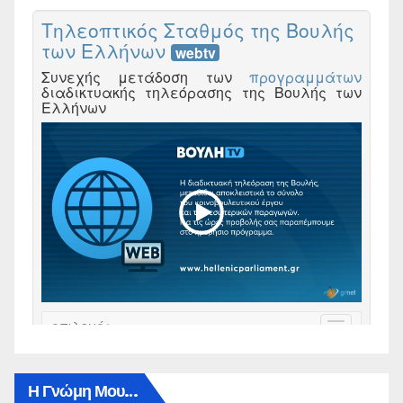
Η Γνώμη Μου…