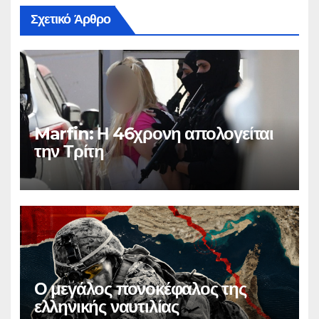
Σχετικό Άρθρο
Marfin: Η 46χρονη απολογείται
την Τρίτη
Ο μεγάλος πονοκέφαλος της
ελληνικής ναυτιλίας