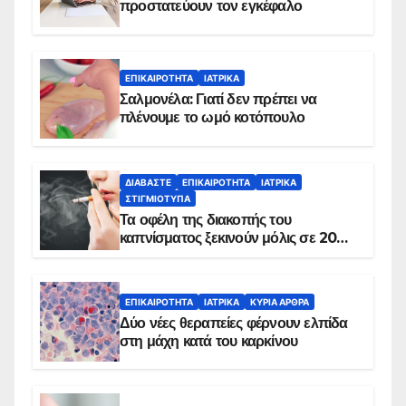
προστατεύουν τον εγκέφαλο
ΕΠΙΚΑΙΡΌΤΗΤΑ
ΙΑΤΡΙΚΆ
Σαλμονέλα: Γιατί δεν πρέπει να
πλένουμε το ωμό κοτόπουλο
ΔΙΑΒΆΣΤΕ
ΕΠΙΚΑΙΡΌΤΗΤΑ
ΙΑΤΡΙΚΆ
ΣΤΙΓΜΙΌΤΥΠΑ
Τα οφέλη της διακοπής του
καπνίσματος ξεκινούν μόλις σε 20
λεπτά
ΕΠΙΚΑΙΡΌΤΗΤΑ
ΙΑΤΡΙΚΆ
ΚΥΡΙΑ ΑΡΘΡΑ
Δύο νέες θεραπείες φέρνουν ελπίδα
στη μάχη κατά του καρκίνου