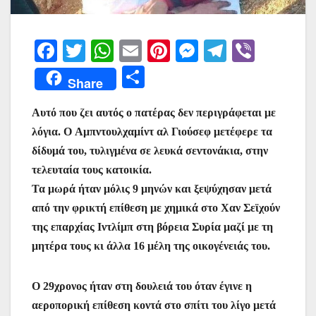
F
T
W
E
Pi
M
T
Vi
a
w
h
m
nt
e
el
b
Μ
Share
c
itt
at
ai
er
s
e
er
οι
e
er
s
l
e
s
gr
Αυτό που ζει αυτός ο πατέρας δεν περιγράφεται με
ρ
λόγια. O Αμπντουλχαμίντ αλ Γιούσεφ μετέφερε τα
b
A
st
e
a
α
δίδυμά του, τυλιγμένα σε λευκά σεντονάκια, στην
o
p
n
m
σ
τελευταία τους κατοικία.
o
p
g
τε
Τα μωρά ήταν μόλις 9 μηνών και ξεψύχησαν μετά
k
er
ίτ
από την φρικτή επίθεση με χημικά στο Χαν Σεϊχούν
της επαρχίας Ιντλίμπ στη βόρεια Συρία μαζί με τη
ε
μητέρα τους κι άλλα 16 μέλη της οικογένειάς του.
Ο 29χρονος ήταν στη δουλειά του όταν έγινε η
αεροπορική επίθεση κοντά στο σπίτι του λίγο μετά