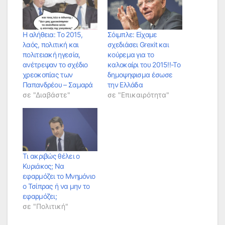
Η αλήθεια: Το 2015,
Σόιμπλε: Είχαμε
λαός, πολιτική και
σχεδιάσει Grexit και
πολιτειακή ηγεσία,
κούρεμα για το
ανέτρεψαν το σχέδιο
καλοκαίρι του 2015!!-Το
χρεοκοπίας των
δημοψηφισμα έσωσε
Παπανδρέου – Σαμαρά
την Ελλάδα
σε "Διαβάστε"
σε "Επικαιρότητα"
Τι ακριβώς θέλει ο
Κυριάκος; Να
εφαρμόζει το Μνημόνιο
ο Τσίπρας ή να μην το
εφαρμόζει;
σε "Πολιτική"