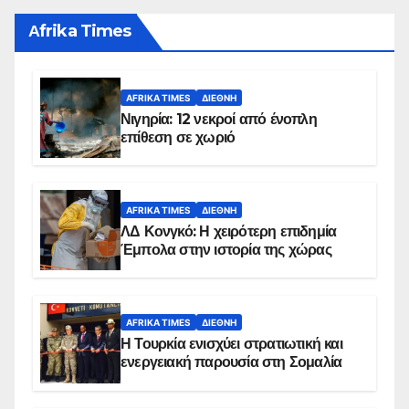
Αfrika Times
AFRIKA TIMES
ΔΙΕΘΝΉ
Νιγηρία: 12 νεκροί από ένοπλη
επίθεση σε χωριό
AFRIKA TIMES
ΔΙΕΘΝΉ
ΛΔ Κονγκό: Η χειρότερη επιδημία
Έμπολα στην ιστορία της χώρας
AFRIKA TIMES
ΔΙΕΘΝΉ
Η Τουρκία ενισχύει στρατιωτική και
ενεργειακή παρουσία στη Σομαλία