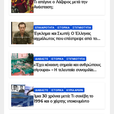
Τι απέγινε ο Λάζαρος μετά την
Ανάσταση;
ΕΠΙΚΑΙΡΌΤΗΤΑ
ΙΣΤΟΡΙΚΆ
ΣΤΙΓΜΙΌΤΥΠΑ
Έγκλημα και Σιωπή: Ο Έλληνας
αιχμάλωτος που επέστρεψε από το
Παραπέτασμα
ΔΙΑΒΆΣΤΕ
ΙΣΤΟΡΙΚΆ
ΣΤΙΓΜΙΌΤΥΠΑ
«Έχει κόκκινη σημαία και ανθρώπους
σίγουρα» – Η τελευταία συνομιλία
των ηρώων στα Ίμια, πριν τη
συντριβή του ελικοπτέρου
ΔΙΑΒΆΣΤΕ
ΙΣΤΟΡΙΚΆ
ΚΥΡΙΑ ΑΡΘΡΑ
Ίμια 30 χρόνια μετά: Τι συνέβη το
1996 και ο χάρτης ντοκουμέντο