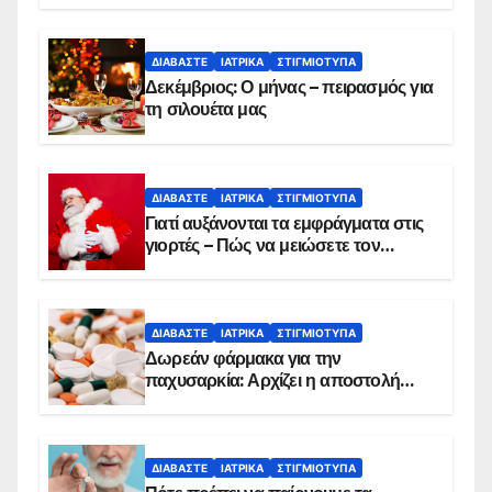
ΔΙΑΒΆΣΤΕ
ΙΑΤΡΙΚΆ
ΣΤΙΓΜΙΌΤΥΠΑ
Δεκέμβριος: Ο μήνας – πειρασμός για
τη σιλουέτα μας
ΔΙΑΒΆΣΤΕ
ΙΑΤΡΙΚΆ
ΣΤΙΓΜΙΌΤΥΠΑ
Γιατί αυξάνονται τα εμφράγματα στις
γιορτές – Πώς να μειώσετε τον
κίνδυνο, σύμφωνα με καρδιολόγο
ΔΙΑΒΆΣΤΕ
ΙΑΤΡΙΚΆ
ΣΤΙΓΜΙΌΤΥΠΑ
Δωρεάν φάρμακα για την
παχυσαρκία: Αρχίζει η αποστολή
sms για τους δικαιούχους – Οι
προϋποθέσεις ένταξης στο
πρόγραμμα
ΔΙΑΒΆΣΤΕ
ΙΑΤΡΙΚΆ
ΣΤΙΓΜΙΌΤΥΠΑ