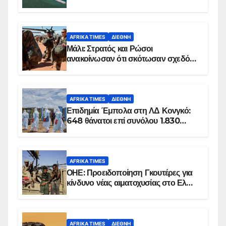
AFRIKA TIMES
ΔΙΕΘΝΉ
Μάλι: Στρατός και Ρώσοι
ανακοίνωσαν ότι σκότωσαν σχεδόν
100 τζιχαντιστές
AFRIKA TIMES
ΔΙΕΘΝΉ
Επιδημία Έμπολα στη ΛΔ Κονγκό:
648 θάνατοι επί συνόλου 1.830
επιβεβαιωμένων κρουσμάτων
AFRIKA TIMES
ΟΗΕ: Προειδοποίηση Γκουτέρες για
κίνδυνο νέας αιματοχυσίας στο Ελ
Ομπέιντ του Σουδάν
AFRIKA TIMES
ΔΙΕΘΝΉ