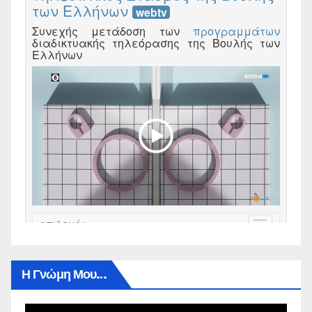
Η Γνώμη Μου…