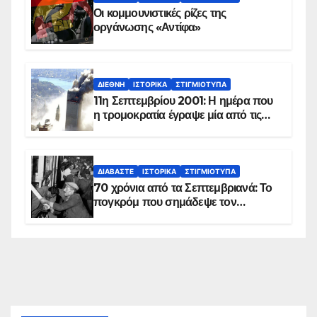
Οι κομμουνιστικές ρίζες της
οργάνωσης «Αντίφα»
ΔΙΕΘΝΉ
ΙΣΤΟΡΙΚΆ
ΣΤΙΓΜΙΌΤΥΠΑ
11η Σεπτεμβρίου 2001: Η ημέρα που
η τρομοκρατία έγραψε μία από τις
πιο μαύρες σελίδες στην ιστορία του
πλανήτη
ΔΙΑΒΆΣΤΕ
ΙΣΤΟΡΙΚΆ
ΣΤΙΓΜΙΌΤΥΠΑ
70 χρόνια από τα Σεπτεμβριανά: Το
πογκρόμ που σημάδεψε τον
ελληνισμό της Κωνσταντινούπολης