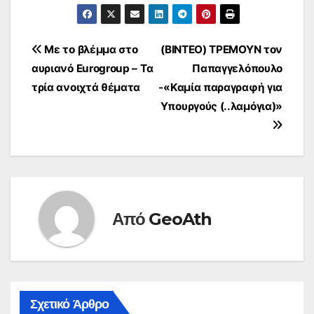
Πλοήγηση
Με το βλέμμα στο
(ΒΙΝΤΕΟ) ΤΡΕΜΟΥΝ τον
αυριανό Eurogroup – Τα
Παπαγγελόπουλο
άρθρων
τρία ανοιχτά θέματα
-«Καμία παραγραφή για
Υπουργούς (..λαμόγια)»
Από
GeoAth
Σχετικό Άρθρο