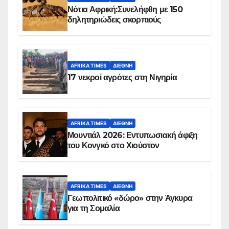
Νότια Αφρική:Συνελήφθη με 150
δηλητηριώδεις σκορπιούς
AFRIKA TIMES
ΔΙΕΘΝΉ
17 νεκροί αγρότες στη Νιγηρία
AFRIKA TIMES
ΔΙΕΘΝΉ
Μουντιάλ 2026: Εντυπωσιακή άφιξη
του Κονγκό στο Χιούστον
AFRIKA TIMES
ΔΙΕΘΝΉ
Γεωπολιτικό «δώρο» στην Άγκυρα
για τη Σομαλία