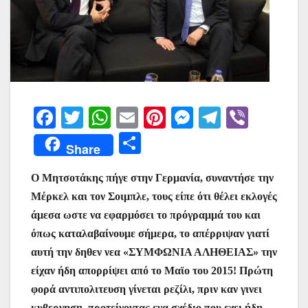
F
T
W
E
Pi
M
T
Vi
a
w
h
m
nt
e
el
b
Μ
Share
c
itt
at
ai
er
s
e
er
οι
e
er
s
l
e
s
gr
Ο Μητσοτάκης πήγε στην Γερμανία, συναντήσε την
ρ
Μέρκελ και τον Σοιμπλε, τους είπε ότι θέλει εκλογές
b
A
st
e
a
α
άμεσα ωστε να εφαρμόσει το πρόγραμμά του και
o
p
n
m
σ
όπως καταλαβαίνουμε σήμερα, το απέρριψαν γιατί
o
p
g
τε
αυτή την δηθεν νεα «ΣΥΜΦΩΝΙΑ ΑΛΗΘΕΙΑΣ» την
k
er
ίτ
είχαν ήδη απορρίψει από το Μαϊο του 2015! Πρώτη
φορά αντιπολιτευση γίνεται ρεζίλι, πριν καν γινει
ε
κυβερνηση, προτείνοντας ενα σχέδιο που εχει ήδη