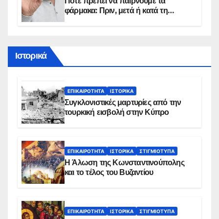
Πότε πρέπει να παίρνουμε τα
φάρμακα: Πριν, μετά ή κατά τη
διάρκεια του φαγητού;
Ιστορικά
ΕΠΙΚΑΙΡΌΤΗΤΑ
ΙΣΤΟΡΙΚΆ
Συγκλονιστικές μαρτυρίες από την
τουρκική εισβολή στην Κύπρο
ΕΠΙΚΑΙΡΌΤΗΤΑ
ΙΣΤΟΡΙΚΆ
ΣΤΙΓΜΙΌΤΥΠΑ
Η Άλωση της Κωνσταντινούπολης
και το τέλος του Βυζαντίου
ΕΠΙΚΑΙΡΌΤΗΤΑ
ΙΣΤΟΡΙΚΆ
ΣΤΙΓΜΙΌΤΥΠΑ