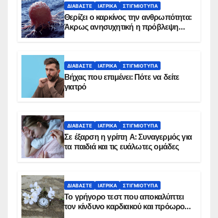
ΔΙΑΒΆΣΤΕ
ΙΑΤΡΙΚΆ
ΣΤΙΓΜΙΌΤΥΠΑ
Θερίζει ο καρκίνος την ανθρωπότητα:
Άκρως ανησυχητική η πρόβλεψη…
ΔΙΑΒΆΣΤΕ
ΙΑΤΡΙΚΆ
ΣΤΙΓΜΙΌΤΥΠΑ
Βήχας που επιμένει: Πότε να δείτε
γιατρό
ΔΙΑΒΆΣΤΕ
ΙΑΤΡΙΚΆ
ΣΤΙΓΜΙΌΤΥΠΑ
Σε έξαρση η γρίπη Α: Συναγερμός για
τα παιδιά και τις ευάλωτες ομάδες
ΔΙΑΒΆΣΤΕ
ΙΑΤΡΙΚΆ
ΣΤΙΓΜΙΌΤΥΠΑ
Το γρήγορο τεστ που αποκαλύπτει
τον κίνδυνο καρδιακού και πρόωρου
θανάτου