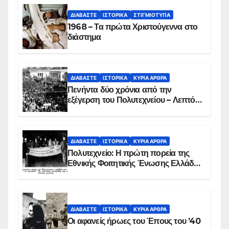
ΔΙΑΒΆΣΤΕ
ΙΣΤΟΡΙΚΆ
ΣΤΙΓΜΙΌΤΥΠΑ
1968 – Τα πρώτα Χριστούγεννα στο
διάστημα
ΔΙΑΒΆΣΤΕ
ΙΣΤΟΡΙΚΆ
ΚΥΡΙΑ ΑΡΘΡΑ
Πενήντα δύο χρόνια από την
εξέγερση του Πολυτεχνείου – Λεπτό
προς λεπτό η εισβολή – ΦΩΤΟ και
ΒΙΝΤΕΟ
ΔΙΑΒΆΣΤΕ
ΙΣΤΟΡΙΚΆ
ΚΥΡΙΑ ΑΡΘΡΑ
Πολυτεχνείο: Η πρώτη πορεία της
Εθνικής Φοιτητικής Ένωσης Ελλάδος
στις 17 Νοεμβρίου 1975 με την
αιματοβαμμένη σημαία
ΔΙΑΒΆΣΤΕ
ΙΣΤΟΡΙΚΆ
ΚΥΡΙΑ ΑΡΘΡΑ
Οι αφανείς ήρωες του Έπους του ’40