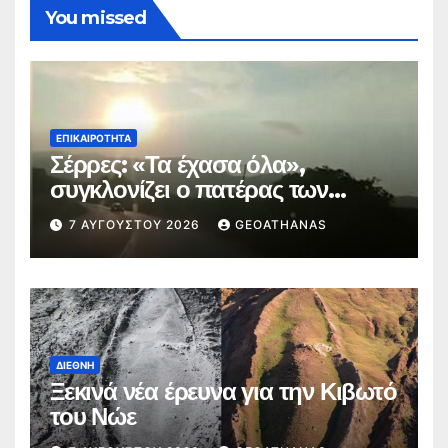
You missed
ΕΠΙΚΑΙΡΌΤΗΤΑ
Σέρρες: «Τα έχασα όλα»,
συγκλονίζει ο πατέρας των
θυμάτων
7 ΑΥΓΟΎΣΤΟΥ 2026
GEOATHANAS
ΔΙΕΘΝΉ
Ξεκινά νέα έρευνα για την Κιβωτό
του Νώε