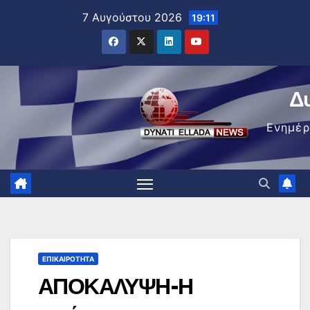
Μετάβαση
7 Αυγούστου 2026
19:11
στο
περιεχόμενο
Δ
Ενημέ
ΕΠΙΚΑΙΡΌΤΗΤΑ
ΑΠΟΚΑΛΥΨΗ-Η