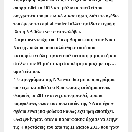
απορριφθεί το 2015 και μάλιστα απειλεί τον
συγγραφέα του με ειδικό δικαστήριο, διότι το σχέδιο
του έφερε τα capital control αλλα την ίδια στιγμή η
ίδια η ΝΔ θέλει να τα επαναλάβει.
Στην συνεντευξη του Γιανη Βαρουφακη στον Νικο
Χατζηνικολαου αποκαλύφθηκε αυτό που
καταρρίπτει όλη την αντιπολιτευτικη ρητορική και
στέλνει τον Μητσοτακη στα αζήτητα μαζί με την…
αριστεία του.
Το προγράμμα της ΝΔ ειναι ίδιο με το προγράμμα
που ειχε καταθέσει ο Βρουφακης επίσημα στους
θεσμούς το 2015 και ειχε απορριφθεί, αρα οι
πομφολυγες ολων των πολιτικών της ΝΔ οτι έχουν
σχέδιο ειναι μια φούσκα καθως εχει ήδη αποτύχει.
Ολα ξεκίνησαν οταν ο Βαρουφακης άρχισε να εξηγεί
τις 4 προτάσεις του απο τις 11 Μαιου 2015 που ηταν