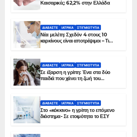
Καισαρικές: 62,2% στην Ελλάδα
ΔΙΑΒΆΣΤΕ
ΙΑΤΡΙΚΆ
ΣΤΙΓΜΙΌΤΥΠΑ
Νέα μελέτη: Σχεδόν 4 στους 10
καρκίνους είναι αποτρέψιμοι – Τι
δείχνουν τα στοιχεία
ΔΙΑΒΆΣΤΕ
ΙΑΤΡΙΚΆ
ΣΤΙΓΜΙΌΤΥΠΑ
Σε έξαρση η γρίπη: Ένα στα δύο
παιδιά που χάνει τη ζωή του
αντιμετωπίζει υποκείμενο νόσημα –
Εμβολιασμό συνιστούν οι ειδικοί
ΔΙΑΒΆΣΤΕ
ΙΑΤΡΙΚΆ
ΣΤΙΓΜΙΌΤΥΠΑ
Στο «κόκκινο» η γρίπη το επόμενο
διάστημα- Σε ετοιμότητα το ΕΣΥ