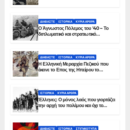
ΔΙΑΒΆΣΤΕ
ΙΣΤΟΡΙΚΆ
ΚΥΡΙΑ ΑΡΘΡΑ
Ο Άγνωστος Πόλεμος του ’40 – Το
διπλωματικό και στρατιωτικό
παρασκήνιο
ΔΙΑΒΆΣΤΕ
ΙΣΤΟΡΙΚΆ
ΚΥΡΙΑ ΑΡΘΡΑ
Η Ελληνική Μεραρχία Πεζικού που
έκανε το Επος της Ηπείρου το
χειμώνα του 1940
ΙΣΤΟΡΙΚΆ
ΚΥΡΙΑ ΑΡΘΡΑ
Έλληνες: Ο μόνος λαός που γιορτάζει
την αρχή του πολέμου και όχι το
τέλος του
ΔΙΑΒΆΣΤΕ
ΙΣΤΟΡΙΚΆ
ΣΤΙΓΜΙΌΤΥΠΑ