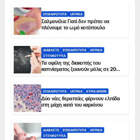
ΕΠΙΚΑΙΡΌΤΗΤΑ
ΙΑΤΡΙΚΆ
Σαλμονέλα: Γιατί δεν πρέπει να
πλένουμε το ωμό κοτόπουλο
ΔΙΑΒΆΣΤΕ
ΕΠΙΚΑΙΡΌΤΗΤΑ
ΙΑΤΡΙΚΆ
ΣΤΙΓΜΙΌΤΥΠΑ
Τα οφέλη της διακοπής του
καπνίσματος ξεκινούν μόλις σε 20
λεπτά
ΕΠΙΚΑΙΡΌΤΗΤΑ
ΙΑΤΡΙΚΆ
ΚΥΡΙΑ ΑΡΘΡΑ
Δύο νέες θεραπείες φέρνουν ελπίδα
στη μάχη κατά του καρκίνου
ΔΙΑΒΆΣΤΕ
ΕΠΙΚΑΙΡΌΤΗΤΑ
ΙΑΤΡΙΚΆ
ΣΤΙΓΜΙΌΤΥΠΑ