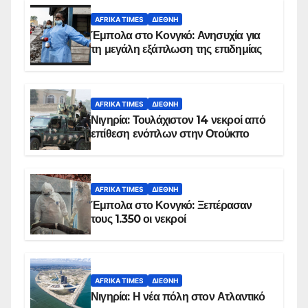
AFRIKA TIMES
ΔΙΕΘΝΉ
Έμπολα στο Κονγκό: Ανησυχία για
τη μεγάλη εξάπλωση της επιδημίας
AFRIKA TIMES
ΔΙΕΘΝΉ
Νιγηρία: Τουλάχιστον 14 νεκροί από
επίθεση ενόπλων στην Οτούκπο
AFRIKA TIMES
ΔΙΕΘΝΉ
Έμπολα στο Κονγκό: Ξεπέρασαν
τους 1.350 οι νεκροί
AFRIKA TIMES
ΔΙΕΘΝΉ
Νιγηρία: Η νέα πόλη στον Ατλαντικό