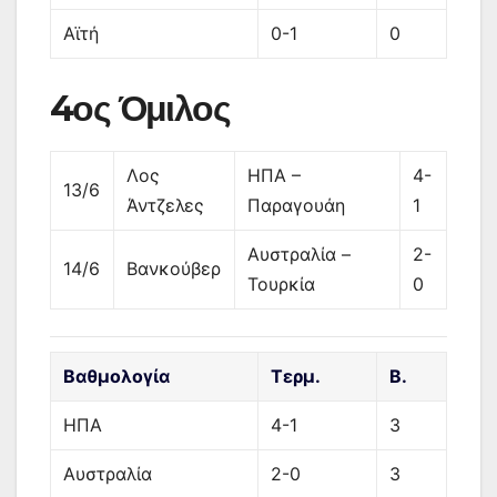
Αϊτή
0-1
0
4ος Όμιλος
Λος
ΗΠΑ –
4-
13/6
Άντζελες
Παραγουάη
1
Αυστραλία –
2-
14/6
Βανκούβερ
Τουρκία
0
Βαθμολογία
Τερμ.
Β.
ΗΠΑ
4-1
3
Αυστραλία
2-0
3