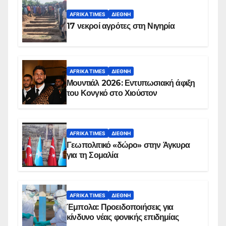
AFRIKA TIMES
ΔΙΕΘΝΉ
17 νεκροί αγρότες στη Νιγηρία
AFRIKA TIMES
ΔΙΕΘΝΉ
Μουντιάλ 2026: Εντυπωσιακή άφιξη
του Κονγκό στο Χιούστον
AFRIKA TIMES
ΔΙΕΘΝΉ
Γεωπολιτικό «δώρο» στην Άγκυρα
για τη Σομαλία
AFRIKA TIMES
ΔΙΕΘΝΉ
Έμπολα: Προειδοποιήσεις για
κίνδυνο νέας φονικής επιδημίας