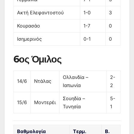
Ακτή Ελεφαντοστού
1-0
3
Κουρασάο
1-7
0
Ισημερινός
0-1
0
6ος Όμιλος
Ολλανδία –
2-
14/6
Ντάλας
Ιαπωνία
2
Σουηδία –
5-
15/6
Μοντερέι
Τυνησία
1
Βαθμολογία
Τερμ.
Β.