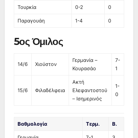
Τουρκία
0-2
0
Παραγουάη
1-4
0
5ος Όμιλος
Γερμανία –
7-
14/6
Χιούστον
Κουρασάο
1
Ακτή
1-
15/6
Φιλαδέλφεια
Ελεφαντοστού
0
– Ισημερινός
Βαθμολογία
Τερμ.
Β.
Γερμανία
7-1
3