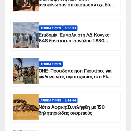
ανακοίνωσαν ότι σκότωσαν σχεδόν
100 τζιχαντιστές
AFRIKA TIMES
ΔΙΕΘΝΉ
Επιδημία Έμπολα στη ΛΔ Κονγκό:
648 θάνατοι επί συνόλου 1.830
επιβεβαιωμένων κρουσμάτων
AFRIKA TIMES
ΟΗΕ: Προειδοποίηση Γκουτέρες για
κίνδυνο νέας αιματοχυσίας στο Ελ
Ομπέιντ του Σουδάν
AFRIKA TIMES
ΔΙΕΘΝΉ
Νότια Αφρική:Συνελήφθη με 150
δηλητηριώδεις σκορπιούς