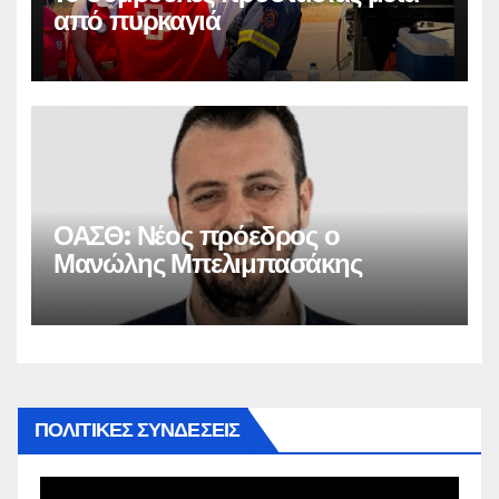
από πυρκαγιά
ΟΑΣΘ: Νέος πρόεδρος ο
Μανώλης Μπελιμπασάκης
ΠΟΛΙΤΙΚΕΣ ΣΥΝΔΕΣΕΙΣ