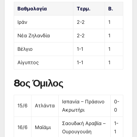
Βαθμολογία
Τερμ.
Β.
Ιράν
2-2
1
Νέα Ζηλανδία
2-2
1
Βέλγιο
1-1
1
Αίγυπτος
1-1
1
8ος Όμιλος
Ισπανία – Πράσινο
0-
15/6
Ατλάντα
Ακρωτήρι
0
Σαουδική Αραβία –
1-
16/6
Μαϊάμι
Ουρουγουάη
1