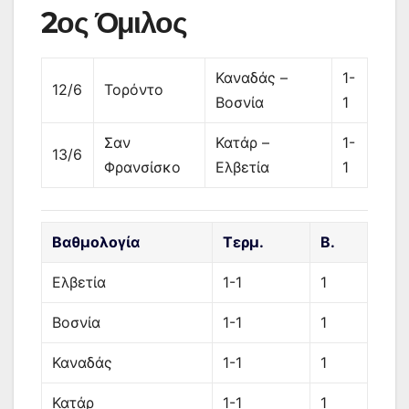
2ος Όμιλος
Καναδάς –
1-
12/6
Τορόντο
Βοσνία
1
Σαν
Κατάρ –
1-
13/6
Φρανσίσκο
Ελβετία
1
Βαθμολογία
Τερμ.
Β.
Ελβετία
1-1
1
Βοσνία
1-1
1
Καναδάς
1-1
1
Κατάρ
1-1
1