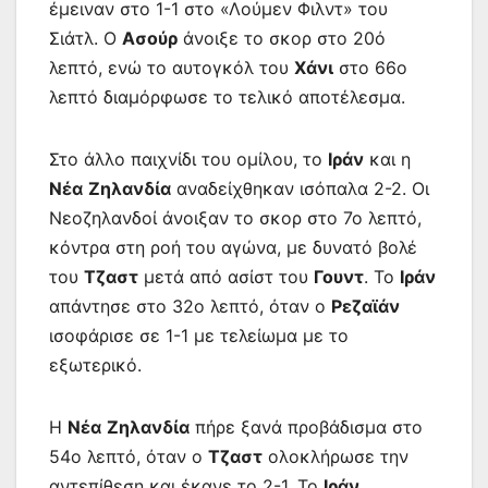
έμειναν στο 1-1 στο «Λούμεν Φιλντ» του
Σιάτλ. Ο
Ασούρ
άνοιξε το σκορ στο 20ό
λεπτό, ενώ το αυτογκόλ του
Χάνι
στο 66ο
λεπτό διαμόρφωσε το τελικό αποτέλεσμα.
Στο άλλο παιχνίδι του ομίλου, το
Ιράν
και η
Νέα
Ζηλανδία
αναδείχθηκαν ισόπαλα 2-2. Οι
Νεοζηλανδοί άνοιξαν το σκορ στο 7ο λεπτό,
κόντρα στη ροή του αγώνα, με δυνατό βολέ
του
Τζαστ
μετά από ασίστ του
Γουντ
. Το
Ιράν
απάντησε στο 32ο λεπτό, όταν ο
Ρεζαϊάν
ισοφάρισε σε 1-1 με τελείωμα με το
εξωτερικό.
Η
Νέα
Ζηλανδία
πήρε ξανά προβάδισμα στο
54ο λεπτό, όταν ο
Τζαστ
ολοκλήρωσε την
αντεπίθεση και έκανε το 2-1. Το
Ιράν