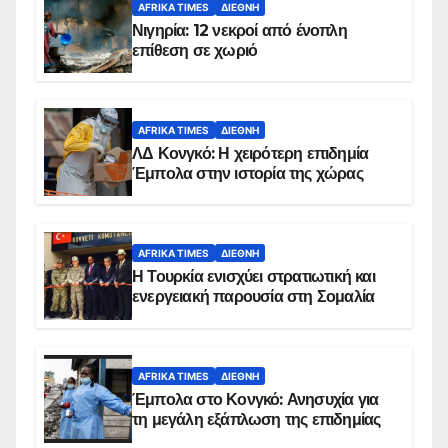
AFRIKA TIMES
ΔΙΕΘΝΉ
Νιγηρία: 12 νεκροί από ένοπλη
επίθεση σε χωριό
AFRIKA TIMES
ΔΙΕΘΝΉ
ΛΔ Κονγκό: Η χειρότερη επιδημία
Έμπολα στην ιστορία της χώρας
AFRIKA TIMES
ΔΙΕΘΝΉ
Η Τουρκία ενισχύει στρατιωτική και
ενεργειακή παρουσία στη Σομαλία
AFRIKA TIMES
ΔΙΕΘΝΉ
Έμπολα στο Κονγκό: Ανησυχία για
τη μεγάλη εξάπλωση της επιδημίας