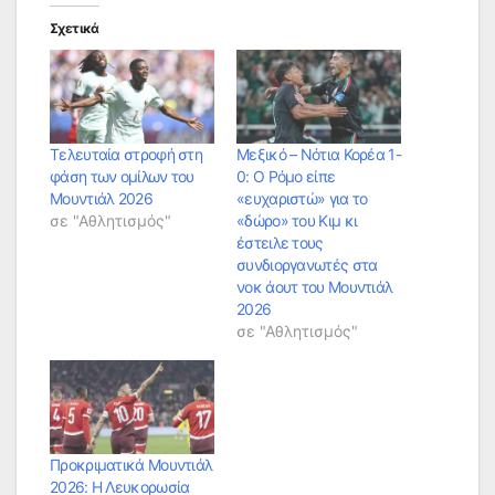
Σχετικά
Τελευταία στροφή στη
Μεξικό – Νότια Κορέα 1-
φάση των ομίλων του
0: Ο Ρόμο είπε
Μουντιάλ 2026
«ευχαριστώ» για το
σε "Αθλητισμός"
«δώρο» του Κιμ κι
έστειλε τους
συνδιοργανωτές στα
νοκ άουτ του Μουντιάλ
2026
σε "Αθλητισμός"
Προκριματικά Μουντιάλ
2026: Η Λευκορωσία