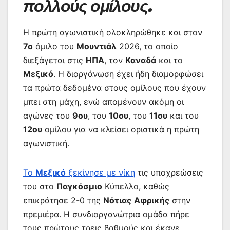
πολλούς ομίλους.
Η πρώτη αγωνιστική ολοκληρώθηκε και στον
7ο
όμιλο του
Μουντιάλ
2026, το οποίο
διεξάγεται στις
ΗΠΑ
, τον
Καναδά
και το
Μεξικό
. Η διοργάνωση έχει ήδη διαμορφώσει
τα πρώτα δεδομένα στους ομίλους που έχουν
μπει στη μάχη, ενώ απομένουν ακόμη οι
αγώνες του
9ου
, του
10ου
, του
11ου
και του
12ου
ομίλου για να κλείσει οριστικά η πρώτη
αγωνιστική.
Το
Μεξικό
ξεκίνησε με νίκη
τις υποχρεώσεις
του στο
Παγκόσμιο
Κύπελλο, καθώς
επικράτησε 2-0 της
Νότιας
Αφρικής
στην
πρεμιέρα. Η συνδιοργανώτρια ομάδα πήρε
τους πρώτους τρεις βαθμούς και έκανε