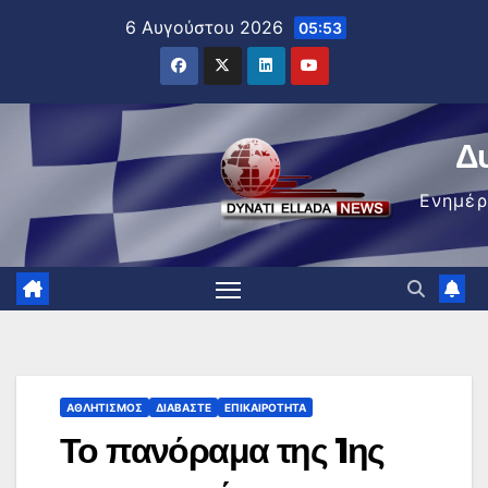
Μετάβαση
6 Αυγούστου 2026
05:53
στο
περιεχόμενο
Δ
Ενημέ
ΑΘΛΗΤΙΣΜΌΣ
ΔΙΑΒΆΣΤΕ
ΕΠΙΚΑΙΡΌΤΗΤΑ
Το πανόραμα της 1ης