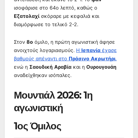
ισοφάρισε στο 64ο λεπτό, καθώς ο
Εζατολαχί
σκόραρε με κεφαλιά και
διαμόρφωσε το τελικό 2-2.
Στον
8ο
όμιλο, η πρώτη αγωνιστική άφησε
ανοιχτούς λογαριασμούς.
Η
Ισπανία
έχασε
βαθμούς απέναντι στο
Πράσινο
Ακρωτήρι
,
ενώ η
Σαουδική
Αραβία
και η
Ουρουγουάη
αναδείχθηκαν ισόπαλες.
Μουντιάλ 2026: 1η
αγωνιστική
1ος Όμιλος