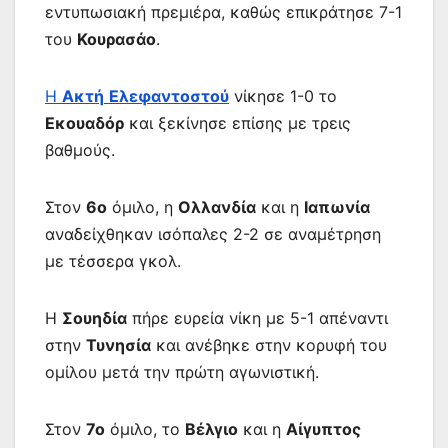
εντυπωσιακή πρεμιέρα, καθώς επικράτησε 7-1
του
Κουρασάο
.
Η
Ακτή
Ελεφαντοστού
νίκησε 1-0 το
Εκουαδόρ
και ξεκίνησε επίσης με τρεις
βαθμούς.
Στον
6ο
όμιλο, η
Ολλανδία
και η
Ιαπωνία
αναδείχθηκαν ισόπαλες 2-2 σε αναμέτρηση
με τέσσερα γκολ.
Η
Σουηδία
πήρε ευρεία νίκη με 5-1 απέναντι
στην
Τυνησία
και ανέβηκε στην κορυφή του
ομίλου μετά την πρώτη αγωνιστική.
Στον
7ο
όμιλο, το
Βέλγιο
και η
Αίγυπτος