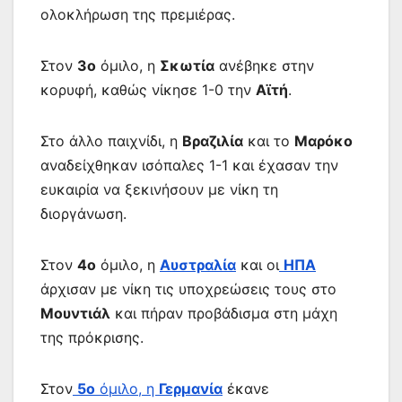
ολοκλήρωση της πρεμιέρας.
Στον
3ο
όμιλο, η
Σκωτία
ανέβηκε στην
κορυφή, καθώς νίκησε 1-0 την
Αϊτή
.
Στο άλλο παιχνίδι, η
Βραζιλία
και το
Μαρόκο
αναδείχθηκαν ισόπαλες 1-1 και έχασαν την
ευκαιρία να ξεκινήσουν με νίκη τη
διοργάνωση.
Στον
4ο
όμιλο, η
Αυστραλία
και οι
ΗΠΑ
άρχισαν με νίκη τις υποχρεώσεις τους στο
Μουντιάλ
και πήραν προβάδισμα στη μάχη
της πρόκρισης.
Στον
5ο
όμιλο, η
Γερμανία
έκανε