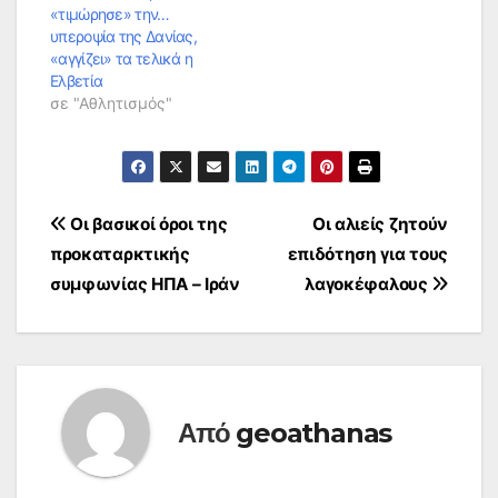
«τιμώρησε» την…
υπεροψία της Δανίας,
«αγγίζει» τα τελικά η
Ελβετία
σε "Αθλητισμός"
Πλοήγηση
Οι βασικοί όροι της
Οι αλιείς ζητούν
προκαταρκτικής
επιδότηση για τους
άρθρων
συμφωνίας ΗΠΑ – Ιράν
λαγοκέφαλους
Από
geoathanas