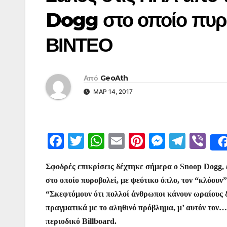
Dogg στο οποίο πυρο
ΒΙΝΤΕΟ
Από
GeoAth
ΜΑΡ 14, 2017
F
T
W
E
Pi
M
T
Vi
a
w
h
m
nt
e
el
b
Σφοδρές επικρίσεις δέχτηκε σήμερα ο Snoop Dogg, 
c
itt
at
ai
er
s
e
er
στο οποίο πυροβολεί, με ψεύτικο όπλο, τον “κλόου
e
er
s
l
e
s
gr
“Σκεφτόμουν ότι πολλοί άνθρωποι κάνουν ωραίους δί
b
A
st
e
a
πραγματικά με το αληθινό πρόβλημα, μ’ αυτόν τον…
o
p
n
m
περιοδικό Billboard.