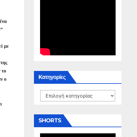
ένα
ο”
ί με
 της
 το
Kατηγορίες
ν ο
Kατηγορίες
ι
SHORTS