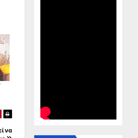
ν
ί να