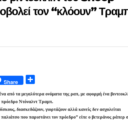
βολεί τον “κλόουν” Τραμπ
Μ
Share
οι
ένα από τα μεγαλύτερα ονόματα της ραπ, με αφορμή ένα βιντεοκλ
ρ
ν” πρόεδρο Ντόναλντ Τραμπ.
α
σκους, διασκεδάζουν, γιορτάζουν αλλά κανείς δεν ασχολείται
σ
 παλιάτσο που παριστάνει τον πρόεδρο” είπε ο βετεράνος ράπερ 
τε