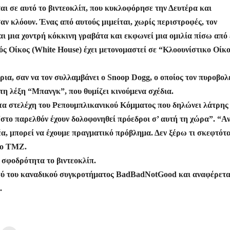
ίτ
αι σε αυτό το βιντεοκλίπ, που κυκλοφόρησε την Δευτέρα και
σαν κλόουν. Ένας από αυτούς μιμείται, χωρίς περιστροφές, τον
ε
ι μια χοντρή κόκκινη γραβάτα και εκφωνεί μια ομιλία πίσω από 
ός Οίκος (White House) έχει μετονομαστεί σε “Κλοουνίστικο Οίκ
α, σαν να τον συλλαμβάνει ο Snoop Dogg, ο οποίος τον πυροβολε
 τη λέξη “Μπανγκ”, που θυμίζει κινούμενα σχέδια.
τα στελέχη του Ρεπουμπλικανικού Κόμματος που δηλώνει λάτρης
 “στο παρελθόν έχουν δολοφονηθεί πρόεδροι σ’ αυτή τη χώρα”. “Αν
δέα, μπορεί να έχουμε πραγματικό πρόβλημα. Δεν ξέρω τι σκεφτότα
πο TMZ.
σφοδρότητα το βιντεοκλίπ.
ιού του καναδικού συγκροτήματος BadBadNotGood και αναφέρετα
.