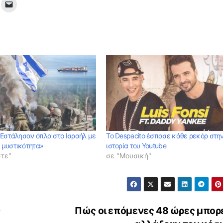
«Εστάλησαν όπλα στο Ισραήλ με
Το Despacito έσπασε κάθε ρεκόρ στη
 μυστικότητα»
ιστορία του Youtube
στε"
σε "Μουσική"
0
Πώς οι επόμενες 48 ώρες μπορε