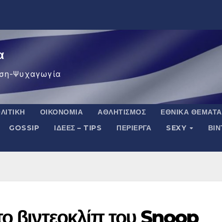
α
ση-Ψυχαγωγία
ΛΙΤΙΚΉ
ΟΙΚΟΝΟΜΊΑ
ΑΘΛΗΤΙΣΜΌΣ
ΕΘΝΙΚΆ ΘΈΜΑΤΑ
GOSSIP
ΙΔΈΕΣ – TIPS
ΠΕΡΊΕΡΓΑ
SEXY
ΒΙ
το βιντεοκλίπ του Snoop