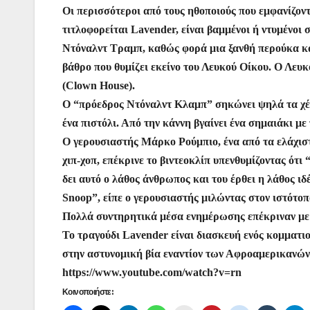
o
p
g
Οι περισσότεροι από τους ηθοποιούς που εμφανίζοντ
τιτλοφορείται Lavender, είναι βαμμένοι ή ντυμένοι 
k
er
Ντόναλντ Τραμπ, καθώς φορά μια ξανθή περούκα κα
βάθρο που θυμίζει εκείνο του Λευκού Οίκου. Ο Λευκ
(Clown House).
Ο “πρόεδρος Ντόναλντ Κλαμπ” σηκώνει ψηλά τα χέρι
ένα πιστόλι. Από την κάννη βγαίνει ένα σημαιάκι με
Ο γερουσιαστής Μάρκο Ρούμπιο, ένα από τα ελάχισ
χιπ-χοπ, επέκρινε το βιντεοκλίπ υπενθυμίζοντας ότι
δει αυτό ο λάθος άνθρωπος και του έρθει η λάθος ι
Snoop”, είπε ο γερουσιαστής μιλώντας στον ιστότο
Πολλά συντηρητικά μέσα ενημέρωσης επέκριναν με 
Το τραγούδι Lavender είναι διασκευή ενός κομματ
στην αστυνομική βία εναντίον των Αφροαμερικανών
https://www.youtube.com/watch?v=rn
Κοινοποιήστε: