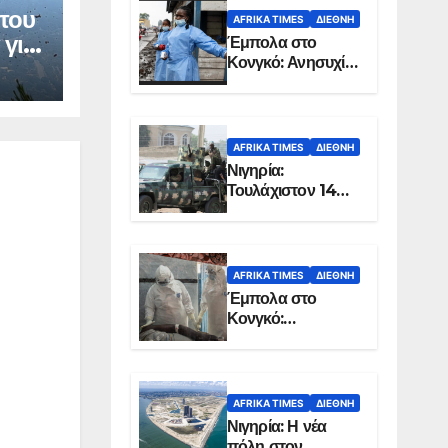
 του
AFRIKA TIMES
ΔΙΕΘΝΉ
 για
Έμπολα στο
Κονγκό: Ανησυχία
για τη μεγάλη
εξάπλωση της
επιδημίας
AFRIKA TIMES
ΔΙΕΘΝΉ
Νιγηρία:
Τουλάχιστον 14
νεκροί από
επίθεση ενόπλων
στην Οτούκπο
AFRIKA TIMES
ΔΙΕΘΝΉ
Έμπολα στο
Κονγκό:
Ξεπέρασαν τους
1.350 οι νεκροί
AFRIKA TIMES
ΔΙΕΘΝΉ
Νιγηρία: Η νέα
πόλη στον