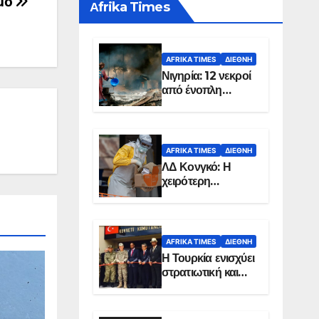
μο
Αfrika Times
AFRIKA TIMES
ΔΙΕΘΝΉ
Νιγηρία: 12 νεκροί
από ένοπλη
επίθεση σε χωριό
AFRIKA TIMES
ΔΙΕΘΝΉ
ΛΔ Κονγκό: Η
χειρότερη
επιδημία Έμπολα
στην ιστορία της
χώρας
AFRIKA TIMES
ΔΙΕΘΝΉ
Η Τουρκία ενισχύει
στρατιωτική και
ενεργειακή
παρουσία στη
Σομαλία