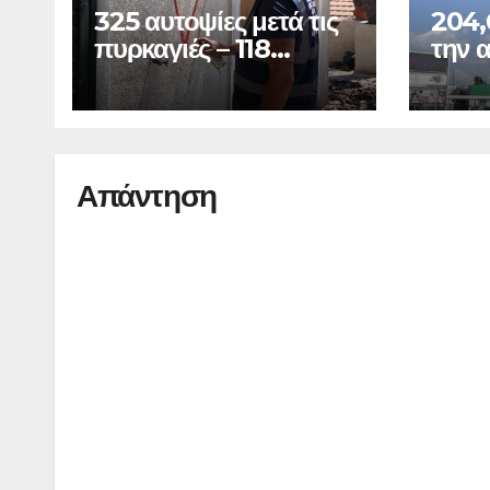
325 αυτοψίες μετά τις
204,
πυρκαγιές – 118
την 
«κόκκινα» κτίρια
ΔΕΘ
Απάντηση