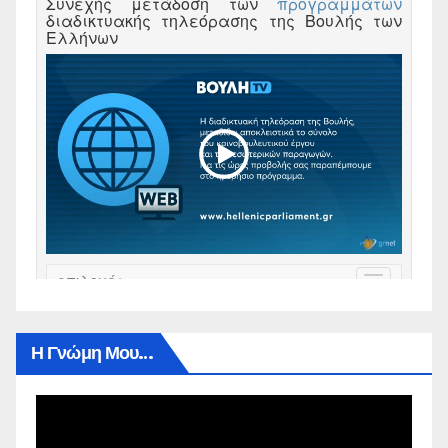
Η Γνώμη Μου…