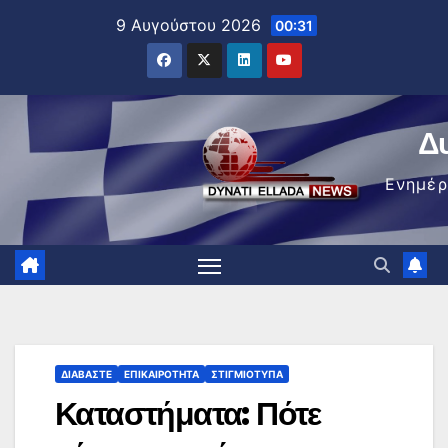
Μετάβαση
9 Αυγούστου 2026
00:31
στο
περιεχόμενο
Δ
Ενημέ
ΔΙΑΒΆΣΤΕ
ΕΠΙΚΑΙΡΌΤΗΤΑ
ΣΤΙΓΜΙΌΤΥΠΑ
Καταστήματα: Πότε