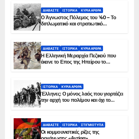
ΔΙΑΒΆΣΤΕ
ΙΣΤΟΡΙΚΆ
ΚΥΡΙΑ ΑΡΘΡΑ
Ο Άγνωστος Πόλεμος του ’40 – Το
διπλωματικό και στρατιωτικό
παρασκήνιο
ΔΙΑΒΆΣΤΕ
ΙΣΤΟΡΙΚΆ
ΚΥΡΙΑ ΑΡΘΡΑ
Η Ελληνική Μεραρχία Πεζικού που
έκανε το Επος της Ηπείρου το
χειμώνα του 1940
ΙΣΤΟΡΙΚΆ
ΚΥΡΙΑ ΑΡΘΡΑ
Έλληνες: Ο μόνος λαός που γιορτάζει
την αρχή του πολέμου και όχι το
τέλος του
ΔΙΑΒΆΣΤΕ
ΙΣΤΟΡΙΚΆ
ΣΤΙΓΜΙΌΤΥΠΑ
Οι κομμουνιστικές ρίζες της
οργάνωσης «Αντίφα»