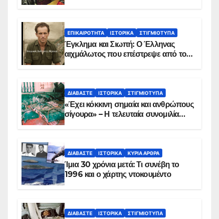
ΕΠΙΚΑΙΡΌΤΗΤΑ
ΙΣΤΟΡΙΚΆ
ΣΤΙΓΜΙΌΤΥΠΑ
Έγκλημα και Σιωπή: Ο Έλληνας
αιχμάλωτος που επέστρεψε από το
Παραπέτασμα
ΔΙΑΒΆΣΤΕ
ΙΣΤΟΡΙΚΆ
ΣΤΙΓΜΙΌΤΥΠΑ
«Έχει κόκκινη σημαία και ανθρώπους
σίγουρα» – Η τελευταία συνομιλία
των ηρώων στα Ίμια, πριν τη
συντριβή του ελικοπτέρου
ΔΙΑΒΆΣΤΕ
ΙΣΤΟΡΙΚΆ
ΚΥΡΙΑ ΑΡΘΡΑ
Ίμια 30 χρόνια μετά: Τι συνέβη το
1996 και ο χάρτης ντοκουμέντο
ΔΙΑΒΆΣΤΕ
ΙΣΤΟΡΙΚΆ
ΣΤΙΓΜΙΌΤΥΠΑ