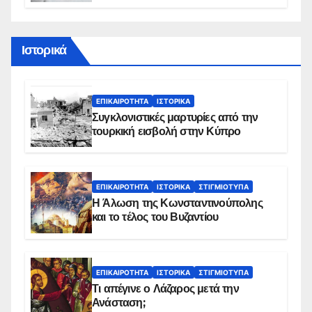
διάρκεια του φαγητού;
Ιστορικά
ΕΠΙΚΑΙΡΌΤΗΤΑ
ΙΣΤΟΡΙΚΆ
Συγκλονιστικές μαρτυρίες από την
τουρκική εισβολή στην Κύπρο
ΕΠΙΚΑΙΡΌΤΗΤΑ
ΙΣΤΟΡΙΚΆ
ΣΤΙΓΜΙΌΤΥΠΑ
Η Άλωση της Κωνσταντινούπολης
και το τέλος του Βυζαντίου
ΕΠΙΚΑΙΡΌΤΗΤΑ
ΙΣΤΟΡΙΚΆ
ΣΤΙΓΜΙΌΤΥΠΑ
Τι απέγινε ο Λάζαρος μετά την
Ανάσταση;