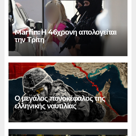
Marfin: Η 46χρονη απολογείται
την Τρίτη
Ο μεγάλος πονοκέφαλος της
ελληνικής ναυτιλίας