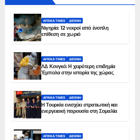
AFRIKA TIMES
ΔΙΕΘΝΉ
Νιγηρία: 12 νεκροί από ένοπλη
επίθεση σε χωριό
AFRIKA TIMES
ΔΙΕΘΝΉ
ΛΔ Κονγκό: Η χειρότερη επιδημία
Έμπολα στην ιστορία της χώρας
AFRIKA TIMES
ΔΙΕΘΝΉ
Η Τουρκία ενισχύει στρατιωτική και
ενεργειακή παρουσία στη Σομαλία
AFRIKA TIMES
ΔΙΕΘΝΉ