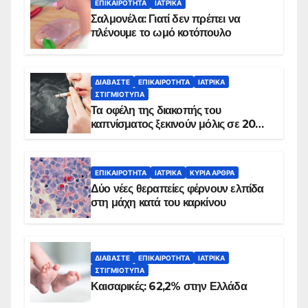
ΕΠΙΚΑΙΡΌΤΗΤΑ
ΙΑΤΡΙΚΆ
Σαλμονέλα: Γιατί δεν πρέπει να
πλένουμε το ωμό κοτόπουλο
ΔΙΑΒΆΣΤΕ
ΕΠΙΚΑΙΡΌΤΗΤΑ
ΙΑΤΡΙΚΆ
ΣΤΙΓΜΙΌΤΥΠΑ
Τα οφέλη της διακοπής του
καπνίσματος ξεκινούν μόλις σε 20
λεπτά
ΕΠΙΚΑΙΡΌΤΗΤΑ
ΙΑΤΡΙΚΆ
ΚΥΡΙΑ ΑΡΘΡΑ
Δύο νέες θεραπείες φέρνουν ελπίδα
στη μάχη κατά του καρκίνου
ΔΙΑΒΆΣΤΕ
ΕΠΙΚΑΙΡΌΤΗΤΑ
ΙΑΤΡΙΚΆ
ΣΤΙΓΜΙΌΤΥΠΑ
Καισαρικές: 62,2% στην Ελλάδα