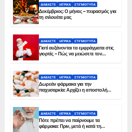
ΔΙΑΒΆΣΤΕ
ΙΑΤΡΙΚΆ
ΣΤΙΓΜΙΌΤΥΠΑ
Δεκέμβριος: Ο μήνας – πειρασμός για
τη σιλουέτα μας
ΔΙΑΒΆΣΤΕ
ΙΑΤΡΙΚΆ
ΣΤΙΓΜΙΌΤΥΠΑ
Γιατί αυξάνονται τα εμφράγματα στις
γιορτές – Πώς να μειώσετε τον
κίνδυνο, σύμφωνα με καρδιολόγο
ΔΙΑΒΆΣΤΕ
ΙΑΤΡΙΚΆ
ΣΤΙΓΜΙΌΤΥΠΑ
Δωρεάν φάρμακα για την
παχυσαρκία: Αρχίζει η αποστολή
sms για τους δικαιούχους – Οι
προϋποθέσεις ένταξης στο
πρόγραμμα
ΔΙΑΒΆΣΤΕ
ΙΑΤΡΙΚΆ
ΣΤΙΓΜΙΌΤΥΠΑ
Πότε πρέπει να παίρνουμε τα
φάρμακα: Πριν, μετά ή κατά τη