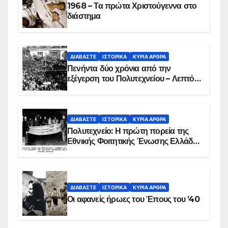
1968 – Τα πρώτα Χριστούγεννα στο
διάστημα
ΔΙΑΒΆΣΤΕ
ΙΣΤΟΡΙΚΆ
ΚΥΡΙΑ ΑΡΘΡΑ
Πενήντα δύο χρόνια από την
εξέγερση του Πολυτεχνείου – Λεπτό
προς λεπτό η εισβολή – ΦΩΤΟ και
ΒΙΝΤΕΟ
ΔΙΑΒΆΣΤΕ
ΙΣΤΟΡΙΚΆ
ΚΥΡΙΑ ΑΡΘΡΑ
Πολυτεχνείο: Η πρώτη πορεία της
Εθνικής Φοιτητικής Ένωσης Ελλάδος
στις 17 Νοεμβρίου 1975 με την
αιματοβαμμένη σημαία
ΔΙΑΒΆΣΤΕ
ΙΣΤΟΡΙΚΆ
ΚΥΡΙΑ ΑΡΘΡΑ
Οι αφανείς ήρωες του Έπους του ’40