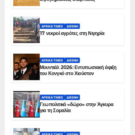
AFRIKA TIMES
ΔΙΕΘΝΉ
17 νεκροί αγρότες στη Νιγηρία
AFRIKA TIMES
ΔΙΕΘΝΉ
Μουντιάλ 2026: Εντυπωσιακή άφιξη
του Κονγκό στο Χιούστον
AFRIKA TIMES
ΔΙΕΘΝΉ
Γεωπολιτικό «δώρο» στην Άγκυρα
για τη Σομαλία
AFRIKA TIMES
ΔΙΕΘΝΉ