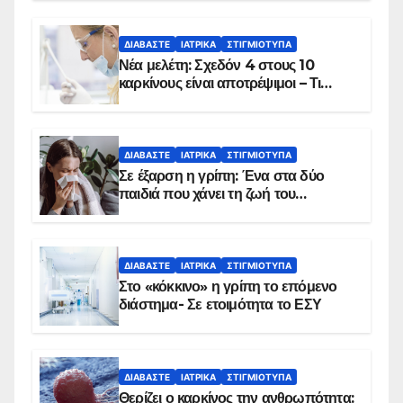
ΔΙΑΒΆΣΤΕ
ΙΑΤΡΙΚΆ
ΣΤΙΓΜΙΌΤΥΠΑ
Νέα μελέτη: Σχεδόν 4 στους 10
καρκίνους είναι αποτρέψιμοι – Τι
δείχνουν τα στοιχεία
ΔΙΑΒΆΣΤΕ
ΙΑΤΡΙΚΆ
ΣΤΙΓΜΙΌΤΥΠΑ
Σε έξαρση η γρίπη: Ένα στα δύο
παιδιά που χάνει τη ζωή του
αντιμετωπίζει υποκείμενο νόσημα –
Εμβολιασμό συνιστούν οι ειδικοί
ΔΙΑΒΆΣΤΕ
ΙΑΤΡΙΚΆ
ΣΤΙΓΜΙΌΤΥΠΑ
Στο «κόκκινο» η γρίπη το επόμενο
διάστημα- Σε ετοιμότητα το ΕΣΥ
ΔΙΑΒΆΣΤΕ
ΙΑΤΡΙΚΆ
ΣΤΙΓΜΙΌΤΥΠΑ
Θερίζει ο καρκίνος την ανθρωπότητα: