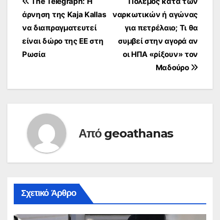
Πλοήγηση
The Telegraph: Η
Πόλεμος κατά των
άρνηση της Kaja Kallas
ναρκωτικών ή αγώνας
άρθρων
να διαπραγματευτεί
για πετρέλαιο; Τι θα
είναι δώρο της ΕΕ στη
συμβεί στην αγορά αν
Ρωσία
οι ΗΠΑ «ρίξουν» τον
Μαδούρο
Από
geoathanas
Σχετικό Άρθρο