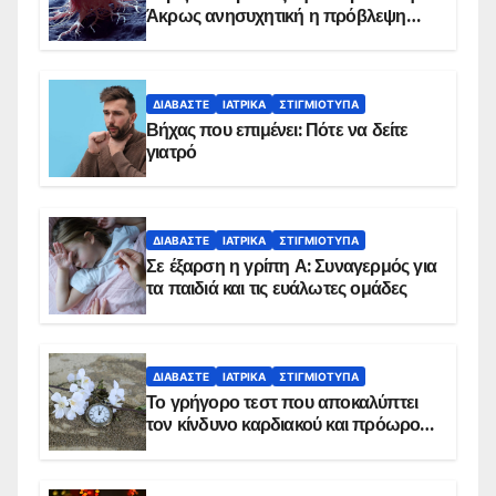
Άκρως ανησυχητική η πρόβλεψη…
ΔΙΑΒΆΣΤΕ
ΙΑΤΡΙΚΆ
ΣΤΙΓΜΙΌΤΥΠΑ
Βήχας που επιμένει: Πότε να δείτε
γιατρό
ΔΙΑΒΆΣΤΕ
ΙΑΤΡΙΚΆ
ΣΤΙΓΜΙΌΤΥΠΑ
Σε έξαρση η γρίπη Α: Συναγερμός για
τα παιδιά και τις ευάλωτες ομάδες
ΔΙΑΒΆΣΤΕ
ΙΑΤΡΙΚΆ
ΣΤΙΓΜΙΌΤΥΠΑ
Το γρήγορο τεστ που αποκαλύπτει
τον κίνδυνο καρδιακού και πρόωρου
θανάτου