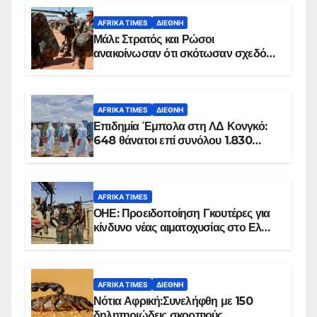
AFRIKA TIMES
ΔΙΕΘΝΉ
Μάλι: Στρατός και Ρώσοι
ανακοίνωσαν ότι σκότωσαν σχεδόν
100 τζιχαντιστές
AFRIKA TIMES
ΔΙΕΘΝΉ
Επιδημία Έμπολα στη ΛΔ Κονγκό:
648 θάνατοι επί συνόλου 1.830
επιβεβαιωμένων κρουσμάτων
AFRIKA TIMES
ΟΗΕ: Προειδοποίηση Γκουτέρες για
κίνδυνο νέας αιματοχυσίας στο Ελ
Ομπέιντ του Σουδάν
AFRIKA TIMES
ΔΙΕΘΝΉ
Νότια Αφρική:Συνελήφθη με 150
δηλητηριώδεις σκορπιούς