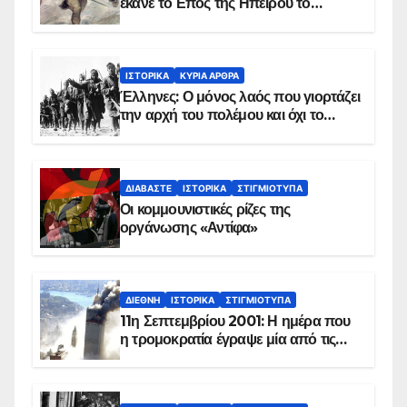
έκανε το Επος της Ηπείρου το
χειμώνα του 1940
ΙΣΤΟΡΙΚΆ
ΚΥΡΙΑ ΑΡΘΡΑ
Έλληνες: Ο μόνος λαός που γιορτάζει
την αρχή του πολέμου και όχι το
τέλος του
ΔΙΑΒΆΣΤΕ
ΙΣΤΟΡΙΚΆ
ΣΤΙΓΜΙΌΤΥΠΑ
Οι κομμουνιστικές ρίζες της
οργάνωσης «Αντίφα»
ΔΙΕΘΝΉ
ΙΣΤΟΡΙΚΆ
ΣΤΙΓΜΙΌΤΥΠΑ
11η Σεπτεμβρίου 2001: Η ημέρα που
η τρομοκρατία έγραψε μία από τις
πιο μαύρες σελίδες στην ιστορία του
πλανήτη