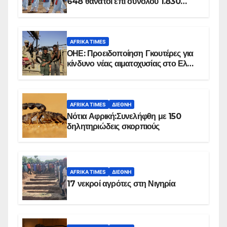
648 θάνατοι επί συνόλου 1.830
επιβεβαιωμένων κρουσμάτων
AFRIKA TIMES
ΟΗΕ: Προειδοποίηση Γκουτέρες για
κίνδυνο νέας αιματοχυσίας στο Ελ
Ομπέιντ του Σουδάν
AFRIKA TIMES
ΔΙΕΘΝΉ
Νότια Αφρική:Συνελήφθη με 150
δηλητηριώδεις σκορπιούς
AFRIKA TIMES
ΔΙΕΘΝΉ
17 νεκροί αγρότες στη Νιγηρία