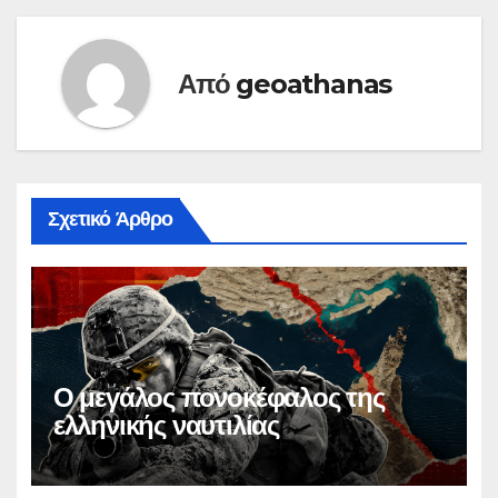
Από
geoathanas
Σχετικό Άρθρο
Ο μεγάλος πονοκέφαλος της
ελληνικής ναυτιλίας