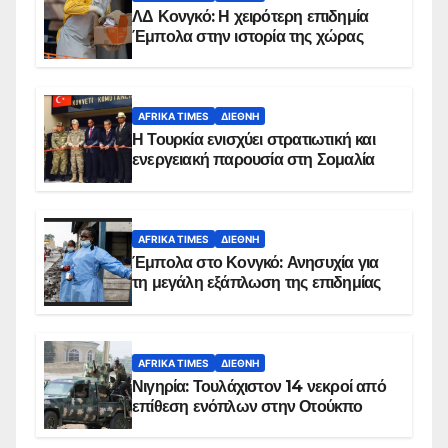
ΛΔ Κονγκό: Η χειρότερη επιδημία
Έμπολα στην ιστορία της χώρας
AFRIKA TIMES
ΔΙΕΘΝΉ
Η Τουρκία ενισχύει στρατιωτική και
ενεργειακή παρουσία στη Σομαλία
AFRIKA TIMES
ΔΙΕΘΝΉ
Έμπολα στο Κονγκό: Ανησυχία για
τη μεγάλη εξάπλωση της επιδημίας
AFRIKA TIMES
ΔΙΕΘΝΉ
Νιγηρία: Τουλάχιστον 14 νεκροί από
επίθεση ενόπλων στην Οτούκπο