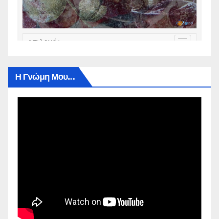
Η Γνώμη Μου…