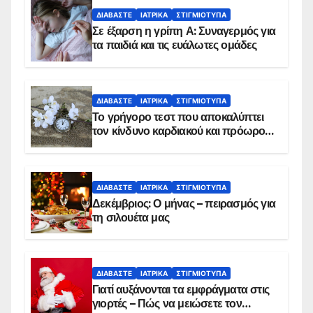
ΔΙΑΒΆΣΤΕ
ΙΑΤΡΙΚΆ
ΣΤΙΓΜΙΌΤΥΠΑ
Σε έξαρση η γρίπη Α: Συναγερμός για
τα παιδιά και τις ευάλωτες ομάδες
ΔΙΑΒΆΣΤΕ
ΙΑΤΡΙΚΆ
ΣΤΙΓΜΙΌΤΥΠΑ
Το γρήγορο τεστ που αποκαλύπτει
τον κίνδυνο καρδιακού και πρόωρου
θανάτου
ΔΙΑΒΆΣΤΕ
ΙΑΤΡΙΚΆ
ΣΤΙΓΜΙΌΤΥΠΑ
Δεκέμβριος: Ο μήνας – πειρασμός για
τη σιλουέτα μας
ΔΙΑΒΆΣΤΕ
ΙΑΤΡΙΚΆ
ΣΤΙΓΜΙΌΤΥΠΑ
Γιατί αυξάνονται τα εμφράγματα στις
γιορτές – Πώς να μειώσετε τον