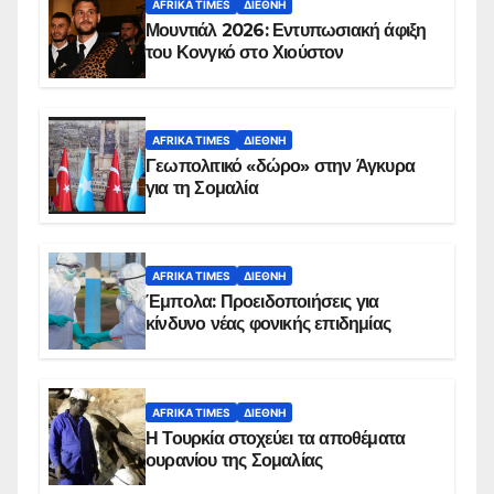
AFRIKA TIMES
ΔΙΕΘΝΉ
Μουντιάλ 2026: Εντυπωσιακή άφιξη
του Κονγκό στο Χιούστον
AFRIKA TIMES
ΔΙΕΘΝΉ
Γεωπολιτικό «δώρο» στην Άγκυρα
για τη Σομαλία
AFRIKA TIMES
ΔΙΕΘΝΉ
Έμπολα: Προειδοποιήσεις για
κίνδυνο νέας φονικής επιδημίας
AFRIKA TIMES
ΔΙΕΘΝΉ
Η Τουρκία στοχεύει τα αποθέματα
ουρανίου της Σομαλίας