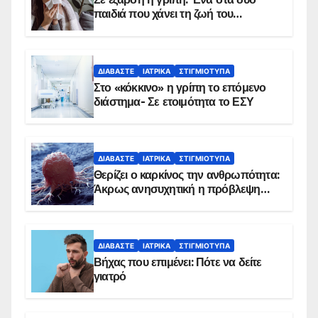
παιδιά που χάνει τη ζωή του
αντιμετωπίζει υποκείμενο νόσημα –
Εμβολιασμό συνιστούν οι ειδικοί
ΔΙΑΒΆΣΤΕ
ΙΑΤΡΙΚΆ
ΣΤΙΓΜΙΌΤΥΠΑ
Στο «κόκκινο» η γρίπη το επόμενο
διάστημα- Σε ετοιμότητα το ΕΣΥ
ΔΙΑΒΆΣΤΕ
ΙΑΤΡΙΚΆ
ΣΤΙΓΜΙΌΤΥΠΑ
Θερίζει ο καρκίνος την ανθρωπότητα:
Άκρως ανησυχητική η πρόβλεψη…
ΔΙΑΒΆΣΤΕ
ΙΑΤΡΙΚΆ
ΣΤΙΓΜΙΌΤΥΠΑ
Βήχας που επιμένει: Πότε να δείτε
γιατρό