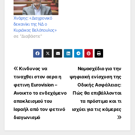
Χνάρης: «Διαχρονικό
δεκανίκι της ΝΔ ο
Κυριάκος Βελόπουλος»
σε "Διαβάστε"
Πλοήγηση
Κινδυνος να
Νομοσχέδιο για την
τιναχθει στον αερα η
ψηφιακή ενίσχυση της
άρθρων
φετινη Eurovision –
Οδικής Ασφάλειας:
Ανοικτο το ενδεχόμενο
Πώς θα επιβάλλονται
αποκλεισμού του
τα πρόστιμα και τι
Ισραήλ από τον φετινό
ισχύει για τις κάμερες
διαγωνισμό