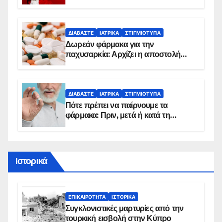
κίνδυνο, σύμφωνα με καρδιολόγο
ΔΙΑΒΆΣΤΕ
ΙΑΤΡΙΚΆ
ΣΤΙΓΜΙΌΤΥΠΑ
Δωρεάν φάρμακα για την
παχυσαρκία: Αρχίζει η αποστολή
sms για τους δικαιούχους – Οι
προϋποθέσεις ένταξης στο
πρόγραμμα
ΔΙΑΒΆΣΤΕ
ΙΑΤΡΙΚΆ
ΣΤΙΓΜΙΌΤΥΠΑ
Πότε πρέπει να παίρνουμε τα
φάρμακα: Πριν, μετά ή κατά τη
διάρκεια του φαγητού;
Ιστορικά
ΕΠΙΚΑΙΡΌΤΗΤΑ
ΙΣΤΟΡΙΚΆ
Συγκλονιστικές μαρτυρίες από την
τουρκική εισβολή στην Κύπρο