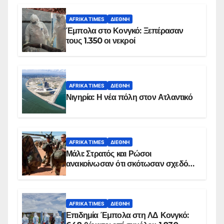
AFRIKA TIMES
ΔΙΕΘΝΉ
Έμπολα στο Κονγκό: Ξεπέρασαν
τους 1.350 οι νεκροί
AFRIKA TIMES
ΔΙΕΘΝΉ
Νιγηρία: Η νέα πόλη στον Ατλαντικό
AFRIKA TIMES
ΔΙΕΘΝΉ
Μάλι: Στρατός και Ρώσοι
ανακοίνωσαν ότι σκότωσαν σχεδόν
100 τζιχαντιστές
AFRIKA TIMES
ΔΙΕΘΝΉ
Επιδημία Έμπολα στη ΛΔ Κονγκό: