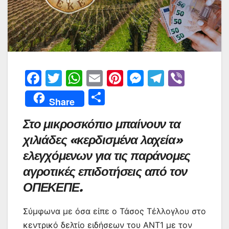
F
T
W
E
Pi
M
T
Vi
a
w
h
m
nt
e
el
b
Μ
Share
c
itt
at
ai
er
s
e
er
οι
Στο μικροσκόπιο μπαίνουν τα
e
er
s
l
e
s
gr
ρ
χιλιάδες «κερδισμένα λαχεία»
b
A
st
e
a
α
ελεγχόμενων για τις παράνομες
o
p
n
m
σ
αγροτικές επιδοτήσεις από τον
o
p
g
τε
ΟΠΕΚΕΠΕ.
k
er
ίτ
ε
Σύμφωνα με όσα είπε ο Τάσος Τέλλογλου στο
κεντρικό δελτίο ειδήσεων του ΑΝΤ1 με τον