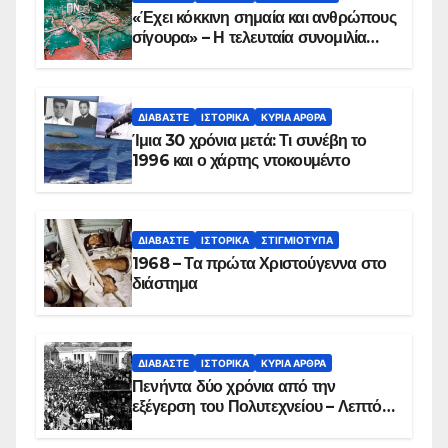
«Έχει κόκκινη σημαία και ανθρώπους
σίγουρα» – Η τελευταία συνομιλία
των ηρώων στα Ίμια, πριν τη
συντριβή του ελικοπτέρου
ΔΙΑΒΆΣΤΕ
ΙΣΤΟΡΙΚΆ
ΚΥΡΙΑ ΑΡΘΡΑ
Ίμια 30 χρόνια μετά: Τι συνέβη το
1996 και ο χάρτης ντοκουμέντο
ΔΙΑΒΆΣΤΕ
ΙΣΤΟΡΙΚΆ
ΣΤΙΓΜΙΌΤΥΠΑ
1968 – Τα πρώτα Χριστούγεννα στο
διάστημα
ΔΙΑΒΆΣΤΕ
ΙΣΤΟΡΙΚΆ
ΚΥΡΙΑ ΑΡΘΡΑ
Πενήντα δύο χρόνια από την
εξέγερση του Πολυτεχνείου – Λεπτό
προς λεπτό η εισβολή – ΦΩΤΟ και
ΒΙΝΤΕΟ