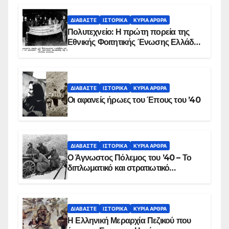
ΔΙΑΒΆΣΤΕ
ΙΣΤΟΡΙΚΆ
ΚΥΡΙΑ ΑΡΘΡΑ
Πολυτεχνείο: Η πρώτη πορεία της
Εθνικής Φοιτητικής Ένωσης Ελλάδος
στις 17 Νοεμβρίου 1975 με την
αιματοβαμμένη σημαία
ΔΙΑΒΆΣΤΕ
ΙΣΤΟΡΙΚΆ
ΚΥΡΙΑ ΑΡΘΡΑ
Οι αφανείς ήρωες του Έπους του ’40
ΔΙΑΒΆΣΤΕ
ΙΣΤΟΡΙΚΆ
ΚΥΡΙΑ ΑΡΘΡΑ
Ο Άγνωστος Πόλεμος του ’40 – Το
διπλωματικό και στρατιωτικό
παρασκήνιο
ΔΙΑΒΆΣΤΕ
ΙΣΤΟΡΙΚΆ
ΚΥΡΙΑ ΑΡΘΡΑ
Η Ελληνική Μεραρχία Πεζικού που