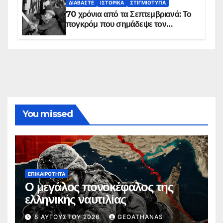
ΔΙΑΒΆΣΤΕ
ΙΣΤΟΡΙΚΆ
ΣΤΙΓΜΙΌΤΥΠΑ
70 χρόνια από τα Σεπτεμβριανά: Το
πογκρόμ που σημάδεψε τον
ελληνισμό της Κωνσταντινούπολης
You missed
ΕΠΙΚΑΙΡΌΤΗΤΑ
Ο μεγάλος πονοκέφαλος της
ελληνικής ναυτιλίας
8 ΑΥΓΟΎΣΤΟΥ 2026
GEOATHANAS