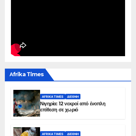
Αfrika Times
AFRIKA TIMES
ΔΙΕΘΝΉ
Νιγηρία: 12 νεκροί από ένοπλη
επίθεση σε χωριό
AFRIKA TIMES
ΔΙΕΘΝΉ