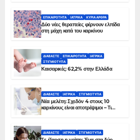
λεπτά
ΕΠΙΚΑΙΡΌΤΗΤΑ
ΙΑΤΡΙΚΆ
ΚΥΡΙΑ ΑΡΘΡΑ
Δύο νέες θεραπείες φέρνουν ελπίδα
στη μάχη κατά του καρκίνου
ΔΙΑΒΆΣΤΕ
ΕΠΙΚΑΙΡΌΤΗΤΑ
ΙΑΤΡΙΚΆ
ΣΤΙΓΜΙΌΤΥΠΑ
Καισαρικές: 62,2% στην Ελλάδα
ΔΙΑΒΆΣΤΕ
ΙΑΤΡΙΚΆ
ΣΤΙΓΜΙΌΤΥΠΑ
Νέα μελέτη: Σχεδόν 4 στους 10
καρκίνους είναι αποτρέψιμοι – Τι
δείχνουν τα στοιχεία
ΔΙΑΒΆΣΤΕ
ΙΑΤΡΙΚΆ
ΣΤΙΓΜΙΌΤΥΠΑ
Σε έξαρση η γρίπη: Ένα στα δύο