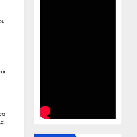
ου
αι
σα
ία