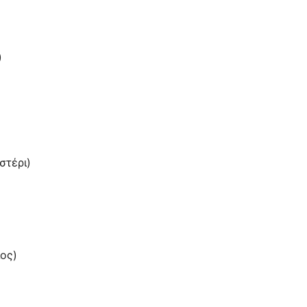
)
στέρι)
ος)