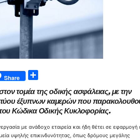
Μ
Share
οι
 στον τομέα της οδικής ασφάλειας, με την
ρ
ικτύου έξυπνων καμερών που παρακολουθο
α
 του Κώδικα Οδικής Κυκλοφορίας.
σ
τε
εργασία με ανάδοχο εταιρεία και ήδη θέτει σε εφαρμογή
ίτ
μεία υψηλής επικινδυνότητας, όπως δρόμους μεγάλης