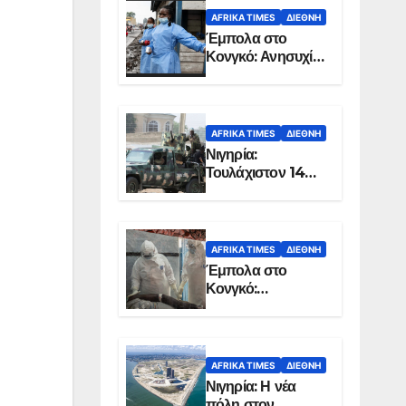
AFRIKA TIMES
ΔΙΕΘΝΉ
Έμπολα στο
Κονγκό: Ανησυχία
για τη μεγάλη
εξάπλωση της
επιδημίας
AFRIKA TIMES
ΔΙΕΘΝΉ
Νιγηρία:
Τουλάχιστον 14
νεκροί από
επίθεση ενόπλων
στην Οτούκπο
AFRIKA TIMES
ΔΙΕΘΝΉ
Έμπολα στο
Κονγκό:
Ξεπέρασαν τους
1.350 οι νεκροί
AFRIKA TIMES
ΔΙΕΘΝΉ
Νιγηρία: Η νέα
πόλη στον