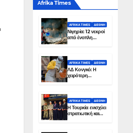
Αfrika Times
AFRIKA TIMES
ΔΙΕΘΝΉ
α
Νιγηρία: 12 νεκροί
από ένοπλη
επίθεση σε χωριό
AFRIKA TIMES
ΔΙΕΘΝΉ
ΛΔ Κονγκό: Η
χειρότερη
επιδημία Έμπολα
στην ιστορία της
χώρας
AFRIKA TIMES
ΔΙΕΘΝΉ
Η Τουρκία ενισχύει
στρατιωτική και
ενεργειακή
παρουσία στη
Σομαλία