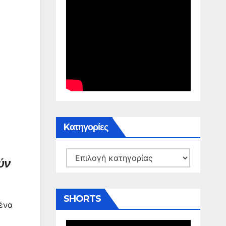
Kατηγορίες
Kατηγορίες
ύν
SHORTS
 ένα