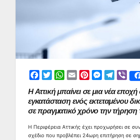
F
T
W
E
Pi
M
T
Vi
a
w
h
m
nt
e
el
b
Η Αττική μπαίνει σε μια νέα εποχή
c
itt
at
ai
er
s
e
er
εγκατάσταση ενός εκτεταμένου δ
e
er
s
l
e
s
gr
σε πραγματικό χρόνο την τήρηση
b
A
st
e
a
o
p
n
m
Η Περιφέρεια Αττικής έχει προχωρήσει σε συν
o
p
g
σχέδιο που προβλέπει 24ωρη επιτήρηση σε ση