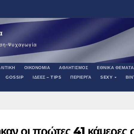
α
ση-Ψυχαγωγία
ΛΙΤΙΚΉ
ΟΙΚΟΝΟΜΊΑ
ΑΘΛΗΤΙΣΜΌΣ
ΕΘΝΙΚΆ ΘΈΜΑΤΑ
GOSSIP
ΙΔΈΕΣ – TIPS
ΠΕΡΊΕΡΓΑ
SEXY
ΒΙ
καν οι πρώτες 41 κάμερες 