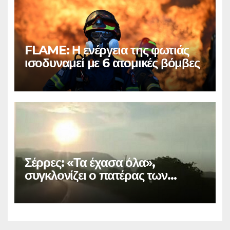
FLAME: Η ενέργεια της φωτιάς
ισοδυναμεί με 6 ατομικές βόμβες
Σέρρες: «Τα έχασα όλα»,
συγκλονίζει ο πατέρας των
θυμάτων