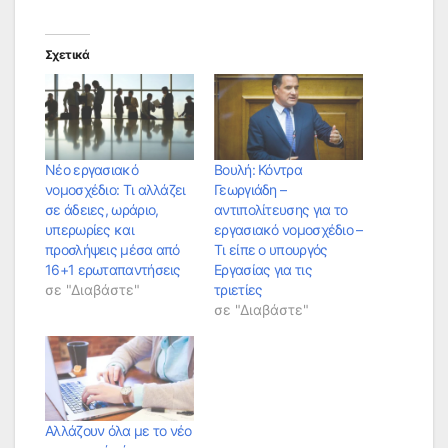
Σχετικά
Νέο εργασιακό
Βουλή: Κόντρα
νομοσχέδιο: Τι αλλάζει
Γεωργιάδη –
σε άδειες, ωράριο,
αντιπολίτευσης για το
υπερωρίες και
εργασιακό νομοσχέδιο –
προσλήψεις μέσα από
Τι είπε ο υπουργός
16+1 ερωταπαντήσεις
Εργασίας για τις
σε "Διαβάστε"
τριετίες
σε "Διαβάστε"
Αλλάζουν όλα με το νέο