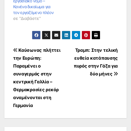
εργασιακό νόμο –
Κανένα δικαίωμα για
τον εργαζόμενο πλέον
σε "Διαβάστε"
Πλοήγηση
Καύσωνας πλήττει
Τραμπ: Στην τελική
την Ευρώπη:
ευθεία κατάπαυσης
άρθρων
Παραμένει ο
πυρός στην Γάζα για
συναγερμός στην
δύο μήνες
κεντρική Γαλλία –
Θερμοκρασίες ρεκόρ
αναμένονται στη
Γερμανία