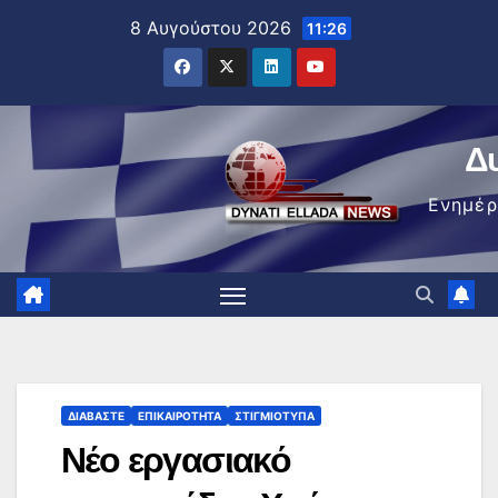
Μετάβαση
8 Αυγούστου 2026
11:26
στο
περιεχόμενο
Δ
Ενημέ
ΔΙΑΒΆΣΤΕ
ΕΠΙΚΑΙΡΌΤΗΤΑ
ΣΤΙΓΜΙΌΤΥΠΑ
Νέο εργασιακό