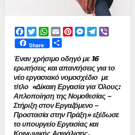
F
T
W
E
Pi
M
T
Vi
a
w
h
m
nt
e
el
b
Μ
Share
c
itt
at
ai
er
s
e
er
οι
Έναν χρήσιμο οδηγό με 16
e
er
s
l
e
s
gr
ρ
ερωτήσεις και απαντήσεις για το
b
A
st
e
a
α
νέο εργασιακό νομοσχέδιο με
o
p
n
m
σ
τίτλο «Δίκαιη Εργασία για Όλους:
o
p
g
τε
Απλοποίηση της Νομοθεσίας –
k
er
ίτ
Στήριξη στον Εργαζόμενο –
ε
Προστασία στην Πράξη» εξέδωσε
το υπουργείο Εργασίας και
Κοινωνικής Ασφάλισης.