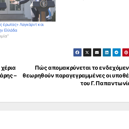
ς έρωτας» Λαγκάρντ και
ην Ελλάδα
ομία"
 χέρια
Πώς απομακρύνεται το ενδεχόμεν
άρης –
θεωρηθούν παραγεγραμμένες οι υποθέ
του Γ. Παπαντωνί