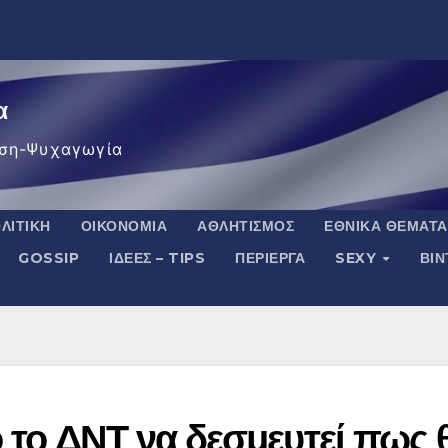
α
ση-Ψυχαγωγία
ΛΙΤΙΚΉ
ΟΙΚΟΝΟΜΊΑ
ΑΘΛΗΤΙΣΜΌΣ
ΕΘΝΙΚΆ ΘΈΜΑΤΑ
GOSSIP
ΙΔΈΕΣ – TIPS
ΠΕΡΊΕΡΓΑ
SEXY
ΒΙ
 το ΔΝΤ να δεσμευτεί πως 