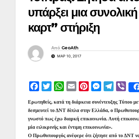
υπάρξει μια συνολική
καρτ” στήριξη
Από
GeoAth
ΜΑΡ 10, 2017
F
T
W
E
Pi
M
T
Vi
a
w
h
m
nt
e
el
b
Ερωτηθείς, κατά τη διάρκεια συνέντευξης Τύπου με
c
itt
at
ai
er
s
e
er
δεσμευτεί το ΔΝΤ δίπλα στην Ελλάδα, ο Πρωθυπουργ
e
er
s
l
e
s
gr
γνωστό πως έχω διαρκή επικοινωνία. Αυτή επικοινωνί
b
A
st
e
a
μία ειλικρινής και έντιμη επικοινωνία».
o
p
n
m
Ο Πρωθυπουργός ανέφερε ότι ζήτησε από το ΔΝΤ να 