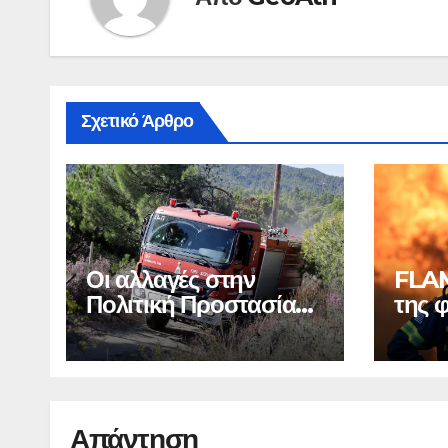
Σχετικό Άρθρο
Οι αλλαγές στην
FLAM
Πολιτική Προστασία
της 
και την Πυροσβεστική
με 6
Απάντηση