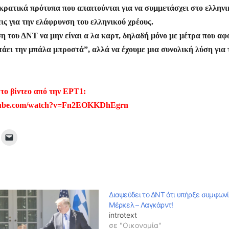
ίτ
οκρατικά πρότυπα που απαιτούνται για να συμμετάσχει στο ελληνι
ις για την ελάφρυνση του ελληνικού χρέους.
ε
ση του ΔΝΤ να μην είναι α λα καρτ, δηλαδή μόνο με μέτρα που αφ
άει την μπάλα μπροστά”, αλλά να έχουμε μια συνολική λύση για 
 το βίντεο από την ΕΡΤ1:
utube.com/watch?v=Fn2EOKKDhEgrn
Διαψεύδει το ΔΝΤ ότι υπήρξε συμφων
Μέρκελ – Λαγκάρντ!
introtext
σε "Οικονομία"