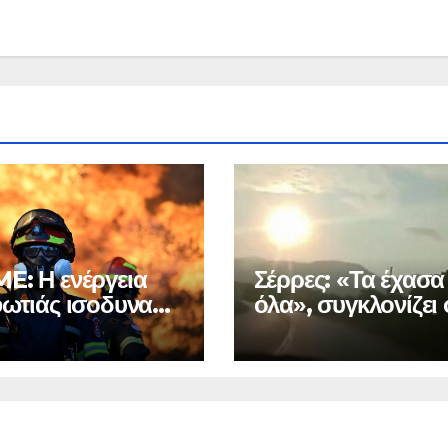
E: Η ενέργεια
Σέρρες: «Τα έχασα
φωτιάς ισοδυναμεί
όλα», συγκλονίζει 
 ατομικές βόμβες
πατέρας των θυμά