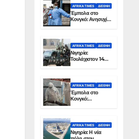
AFRIKA TIMES
ΔΙΕΘΝΉ
Έμπολα στο
Κονγκό: Ανησυχία
για τη μεγάλη
εξάπλωση της
επιδημίας
AFRIKA TIMES
ΔΙΕΘΝΉ
Νιγηρία:
Τουλάχιστον 14
νεκροί από
επίθεση ενόπλων
στην Οτούκπο
AFRIKA TIMES
ΔΙΕΘΝΉ
Έμπολα στο
Κονγκό:
Ξεπέρασαν τους
1.350 οι νεκροί
AFRIKA TIMES
ΔΙΕΘΝΉ
Νιγηρία: Η νέα
πόλη στον