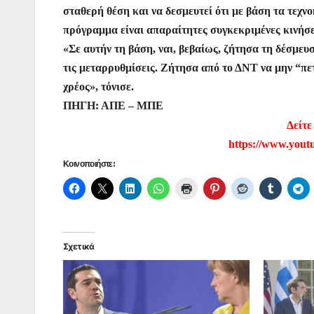
o
p
g
σταθερή θέση και να δεσμευτεί ότι με βάση τα τεχν
πρόγραμμα είναι απαραίτητες συγκεκριμένες κινήσε
k
er
«Σε αυτήν τη βάση, ναι, βεβαίως, ζήτησα τη δέσμευ
τις μεταρρυθμίσεις. Ζήτησα από το ΔΝΤ να μην “πετ
χρέος», τόνισε.
ΠΗΓΗ: ΑΠΕ – ΜΠΕ
Δείτε
https://www.yo
Κοινοποιήστε:
Σχετικά