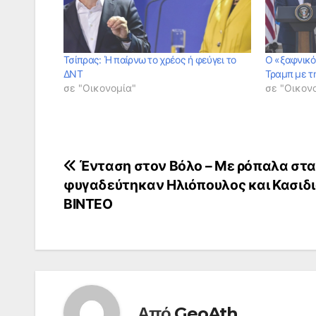
Τσίπρας: Ή παίρνω το χρέος ή φεύγει το
Ο «ξαφνικό
ΔΝΤ
Τραμπ με τ
σε "Οικονομία"
σε "Οικον
Πλοήγηση
Ένταση στον Βόλο – Με ρόπαλα στα
φυγαδεύτηκαν Ηλιόπουλος και Κασιδι
άρθρων
ΒΙΝΤΕΟ
Από
GeoAth