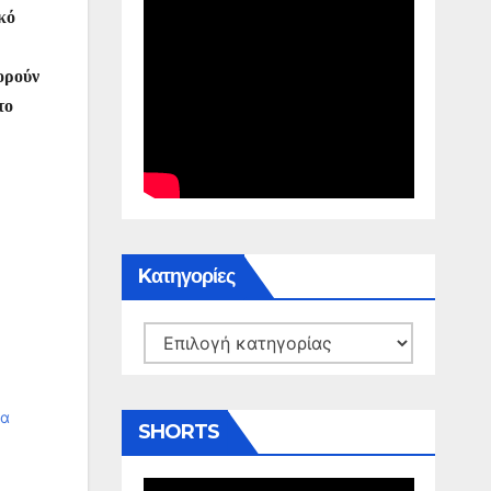
κό
ορούν
το
Kατηγορίες
Kατηγορίες
ία
SHORTS