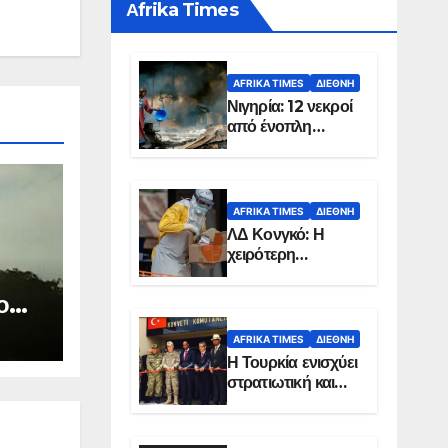
Αfrika Times
AFRIKA TIMES
ΔΙΕΘΝΉ
Νιγηρία: 12 νεκροί
από ένοπλη
επίθεση σε χωριό
AFRIKA TIMES
ΔΙΕΘΝΉ
ΛΔ Κονγκό: Η
χειρότερη
επιδημία Έμπολα
στην ιστορία της
ο
χώρας
των
AFRIKA TIMES
ΔΙΕΘΝΉ
Η Τουρκία ενισχύει
στρατιωτική και
ενεργειακή
παρουσία στη
Σομαλία