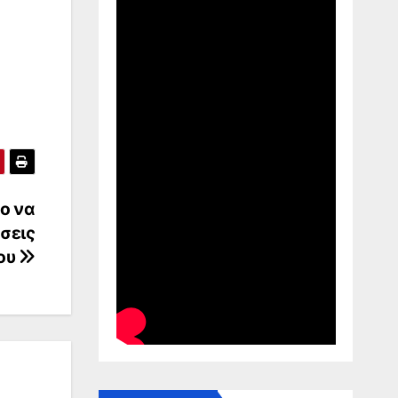
ο να
σεις
ου