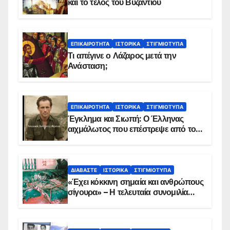
και το τέλος του Βυζαντίου
ΕΠΙΚΑΙΡΌΤΗΤΑ
ΙΣΤΟΡΙΚΆ
ΣΤΙΓΜΙΌΤΥΠΑ
Τι απέγινε ο Λάζαρος μετά την
Ανάσταση;
ΕΠΙΚΑΙΡΌΤΗΤΑ
ΙΣΤΟΡΙΚΆ
ΣΤΙΓΜΙΌΤΥΠΑ
Έγκλημα και Σιωπή: Ο Έλληνας
αιχμάλωτος που επέστρεψε από το
Παραπέτασμα
ΔΙΑΒΆΣΤΕ
ΙΣΤΟΡΙΚΆ
ΣΤΙΓΜΙΌΤΥΠΑ
«Έχει κόκκινη σημαία και ανθρώπους
σίγουρα» – Η τελευταία συνομιλία
των ηρώων στα Ίμια, πριν τη
συντριβή του ελικοπτέρου