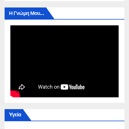
Η Γνώμη Μου…
Yγεία