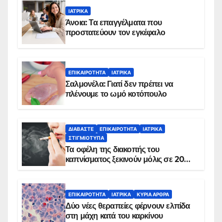
ΙΑΤΡΙΚΆ
Άνοια: Τα επαγγέλματα που
προστατεύουν τον εγκέφαλο
ΕΠΙΚΑΙΡΌΤΗΤΑ
ΙΑΤΡΙΚΆ
Σαλμονέλα: Γιατί δεν πρέπει να
πλένουμε το ωμό κοτόπουλο
ΔΙΑΒΆΣΤΕ
ΕΠΙΚΑΙΡΌΤΗΤΑ
ΙΑΤΡΙΚΆ
ΣΤΙΓΜΙΌΤΥΠΑ
Τα οφέλη της διακοπής του
καπνίσματος ξεκινούν μόλις σε 20
λεπτά
ΕΠΙΚΑΙΡΌΤΗΤΑ
ΙΑΤΡΙΚΆ
ΚΥΡΙΑ ΑΡΘΡΑ
Δύο νέες θεραπείες φέρνουν ελπίδα
στη μάχη κατά του καρκίνου