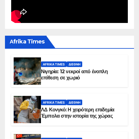
Αfrika Times
AFRIKA TIMES
ΔΙΕΘΝΉ
Νιγηρία: 12 νεκροί από ένοπλη
επίθεση σε χωριό
AFRIKA TIMES
ΔΙΕΘΝΉ
ΛΔ Κονγκό: Η χειρότερη επιδημία
Έμπολα στην ιστορία της χώρας