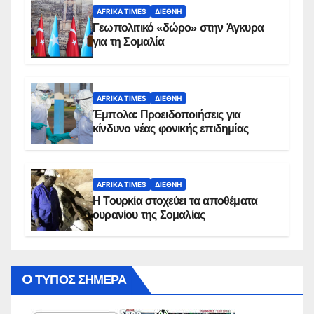
AFRIKA TIMES
ΔΙΕΘΝΉ
Γεωπολιτικό «δώρο» στην Άγκυρα
για τη Σομαλία
AFRIKA TIMES
ΔΙΕΘΝΉ
Έμπολα: Προειδοποιήσεις για
κίνδυνο νέας φονικής επιδημίας
AFRIKA TIMES
ΔΙΕΘΝΉ
Η Τουρκία στοχεύει τα αποθέματα
ουρανίου της Σομαλίας
O ΤΥΠΟΣ ΣΗΜΕΡΑ