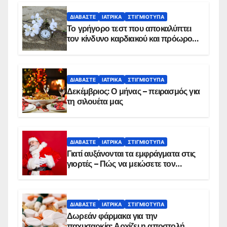
ΔΙΑΒΆΣΤΕ
ΙΑΤΡΙΚΆ
ΣΤΙΓΜΙΌΤΥΠΑ
Το γρήγορο τεστ που αποκαλύπτει
τον κίνδυνο καρδιακού και πρόωρου
θανάτου
ΔΙΑΒΆΣΤΕ
ΙΑΤΡΙΚΆ
ΣΤΙΓΜΙΌΤΥΠΑ
Δεκέμβριος: Ο μήνας – πειρασμός για
τη σιλουέτα μας
ΔΙΑΒΆΣΤΕ
ΙΑΤΡΙΚΆ
ΣΤΙΓΜΙΌΤΥΠΑ
Γιατί αυξάνονται τα εμφράγματα στις
γιορτές – Πώς να μειώσετε τον
κίνδυνο, σύμφωνα με καρδιολόγο
ΔΙΑΒΆΣΤΕ
ΙΑΤΡΙΚΆ
ΣΤΙΓΜΙΌΤΥΠΑ
Δωρεάν φάρμακα για την
παχυσαρκία: Αρχίζει η αποστολή