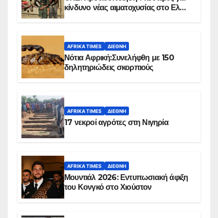
κίνδυνο νέας αιματοχυσίας στο Ελ
Ομπέιντ του Σουδάν
AFRIKA TIMES
ΔΙΕΘΝΉ
Νότια Αφρική:Συνελήφθη με 150
δηλητηριώδεις σκορπιούς
AFRIKA TIMES
ΔΙΕΘΝΉ
17 νεκροί αγρότες στη Νιγηρία
AFRIKA TIMES
ΔΙΕΘΝΉ
Μουντιάλ 2026: Εντυπωσιακή άφιξη
του Κονγκό στο Χιούστον