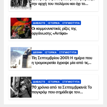
την αρχή του πολέμου και όχι το
τέλος του
ΔΙΑΒΆΣΤΕ
ΙΣΤΟΡΙΚΆ
ΣΤΙΓΜΙΌΤΥΠΑ
Οι κομμουνιστικές ρίζες της
οργάνωσης «Αντίφα»
ΔΙΕΘΝΉ
ΙΣΤΟΡΙΚΆ
ΣΤΙΓΜΙΌΤΥΠΑ
11η Σεπτεμβρίου 2001: Η ημέρα που
η τρομοκρατία έγραψε μία από τις
πιο μαύρες σελίδες στην ιστορία του
πλανήτη
ΔΙΑΒΆΣΤΕ
ΙΣΤΟΡΙΚΆ
ΣΤΙΓΜΙΌΤΥΠΑ
70 χρόνια από τα Σεπτεμβριανά: Το
πογκρόμ που σημάδεψε τον
ελληνισμό της Κωνσταντινούπολης