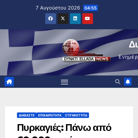
Μετάβαση
7 Αυγούστου 2026
04:55
στο
περιεχόμενο
Δ
Ενημέ
ΔΙΑΒΆΣΤΕ
ΕΠΙΚΑΙΡΌΤΗΤΑ
ΣΤΙΓΜΙΌΤΥΠΑ
Πυρκαγιές: Πάνω από