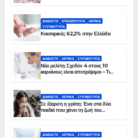
ΔΙΑΒΆΣΤΕ
ΕΠΙΚΑΙΡΌΤΗΤΑ
ΙΑΤΡΙΚΆ
ΣΤΙΓΜΙΌΤΥΠΑ
Καισαρικές: 62,2% στην Ελλάδα
ΔΙΑΒΆΣΤΕ
ΙΑΤΡΙΚΆ
ΣΤΙΓΜΙΌΤΥΠΑ
Νέα μελέτη: Σχεδόν 4 στους 10
καρκίνους είναι αποτρέψιμοι – Τι
δείχνουν τα στοιχεία
ΔΙΑΒΆΣΤΕ
ΙΑΤΡΙΚΆ
ΣΤΙΓΜΙΌΤΥΠΑ
Σε έξαρση η γρίπη: Ένα στα δύο
παιδιά που χάνει τη ζωή του
αντιμετωπίζει υποκείμενο νόσημα –
Εμβολιασμό συνιστούν οι ειδικοί
ΔΙΑΒΆΣΤΕ
ΙΑΤΡΙΚΆ
ΣΤΙΓΜΙΌΤΥΠΑ