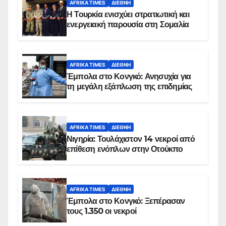
AFRIKA TIMES
ΔΙΕΘΝΉ
Η Τουρκία ενισχύει στρατιωτική και
ενεργειακή παρουσία στη Σομαλία
AFRIKA TIMES
ΔΙΕΘΝΉ
Έμπολα στο Κονγκό: Ανησυχία για
τη μεγάλη εξάπλωση της επιδημίας
AFRIKA TIMES
ΔΙΕΘΝΉ
Νιγηρία: Τουλάχιστον 14 νεκροί από
επίθεση ενόπλων στην Οτούκπο
AFRIKA TIMES
ΔΙΕΘΝΉ
Έμπολα στο Κονγκό: Ξεπέρασαν
τους 1.350 οι νεκροί