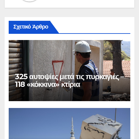
Σχετικό Άρθρο
325 αυτοψίες μετά τις πυρκαγιές –
118 «κόκκινα» κτίρια