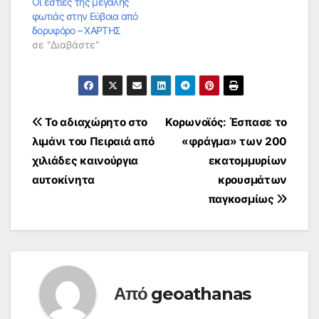
Οι εστίες της μεγάλης
φωτιάς στην Εύβοια από
δορυφόρο – ΧΑΡΤΗΣ
σε "Διαβάστε"
Πλοήγηση
Το αδιαχώρητο στο
Κορωνοϊός: Έσπασε το
λιμάνι του Πειραιά από
«φράγμα» των 200
άρθρων
χιλιάδες καινούργια
εκατομμυρίων
αυτοκίνητα
κρουσμάτων
παγκοσμίως
Από
geoathanas