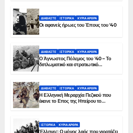
αιματοβαμμένη σημαία
ΔΙΑΒΆΣΤΕ
ΙΣΤΟΡΙΚΆ
ΚΥΡΙΑ ΑΡΘΡΑ
Οι αφανείς ήρωες του Έπους του ’40
ΔΙΑΒΆΣΤΕ
ΙΣΤΟΡΙΚΆ
ΚΥΡΙΑ ΑΡΘΡΑ
Ο Άγνωστος Πόλεμος του ’40 – Το
διπλωματικό και στρατιωτικό
παρασκήνιο
ΔΙΑΒΆΣΤΕ
ΙΣΤΟΡΙΚΆ
ΚΥΡΙΑ ΑΡΘΡΑ
Η Ελληνική Μεραρχία Πεζικού που
έκανε το Επος της Ηπείρου το
χειμώνα του 1940
ΙΣΤΟΡΙΚΆ
ΚΥΡΙΑ ΑΡΘΡΑ
Έλληνες: Ο μόνος λαός που γιορτάζει