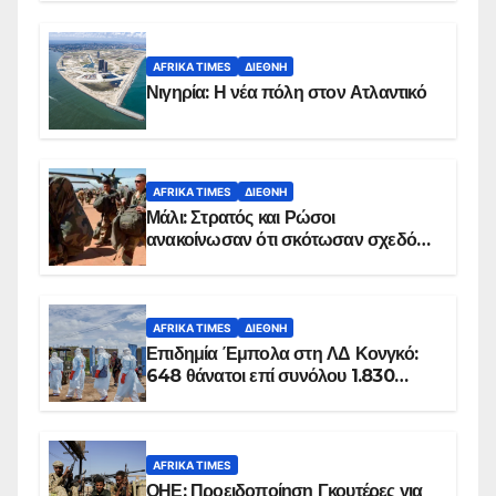
AFRIKA TIMES
ΔΙΕΘΝΉ
Νιγηρία: Η νέα πόλη στον Ατλαντικό
AFRIKA TIMES
ΔΙΕΘΝΉ
Μάλι: Στρατός και Ρώσοι
ανακοίνωσαν ότι σκότωσαν σχεδόν
100 τζιχαντιστές
AFRIKA TIMES
ΔΙΕΘΝΉ
Επιδημία Έμπολα στη ΛΔ Κονγκό:
648 θάνατοι επί συνόλου 1.830
επιβεβαιωμένων κρουσμάτων
AFRIKA TIMES
ΟΗΕ: Προειδοποίηση Γκουτέρες για