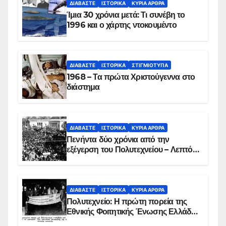
ΔΙΑΒΆΣΤΕ
ΙΣΤΟΡΙΚΆ
ΚΥΡΙΑ ΑΡΘΡΑ
Ίμια 30 χρόνια μετά: Τι συνέβη το
1996 και ο χάρτης ντοκουμέντο
ΔΙΑΒΆΣΤΕ
ΙΣΤΟΡΙΚΆ
ΣΤΙΓΜΙΌΤΥΠΑ
1968 – Τα πρώτα Χριστούγεννα στο
διάστημα
ΔΙΑΒΆΣΤΕ
ΙΣΤΟΡΙΚΆ
ΚΥΡΙΑ ΑΡΘΡΑ
Πενήντα δύο χρόνια από την
εξέγερση του Πολυτεχνείου – Λεπτό
προς λεπτό η εισβολή – ΦΩΤΟ και
ΒΙΝΤΕΟ
ΔΙΑΒΆΣΤΕ
ΙΣΤΟΡΙΚΆ
ΚΥΡΙΑ ΑΡΘΡΑ
Πολυτεχνείο: Η πρώτη πορεία της
Εθνικής Φοιτητικής Ένωσης Ελλάδος
στις 17 Νοεμβρίου 1975 με την