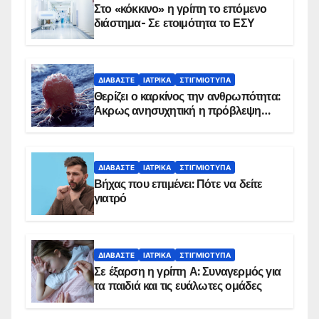
Στο «κόκκινο» η γρίπη το επόμενο
διάστημα- Σε ετοιμότητα το ΕΣΥ
ΔΙΑΒΆΣΤΕ
ΙΑΤΡΙΚΆ
ΣΤΙΓΜΙΌΤΥΠΑ
Θερίζει ο καρκίνος την ανθρωπότητα:
Άκρως ανησυχητική η πρόβλεψη…
ΔΙΑΒΆΣΤΕ
ΙΑΤΡΙΚΆ
ΣΤΙΓΜΙΌΤΥΠΑ
Βήχας που επιμένει: Πότε να δείτε
γιατρό
ΔΙΑΒΆΣΤΕ
ΙΑΤΡΙΚΆ
ΣΤΙΓΜΙΌΤΥΠΑ
Σε έξαρση η γρίπη Α: Συναγερμός για
τα παιδιά και τις ευάλωτες ομάδες