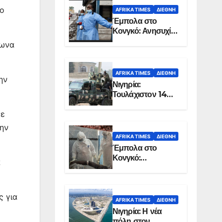
το
AFRIKA TIMES
ΔΙΕΘΝΉ
Έμπολα στο
Κονγκό: Ανησυχία
για τη μεγάλη
σωνα
εξάπλωση της
επιδημίας
AFRIKA TIMES
ΔΙΕΘΝΉ
ην
Νιγηρία:
Τουλάχιστον 14
νεκροί από
σε
επίθεση ενόπλων
στην Οτούκπο
την
AFRIKA TIMES
ΔΙΕΘΝΉ
Έμπολα στο
Κονγκό:
α
Ξεπέρασαν τους
1.350 οι νεκροί
ς για
AFRIKA TIMES
ΔΙΕΘΝΉ
Νιγηρία: Η νέα
πόλη στον