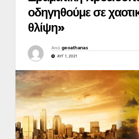
οδηγηθούμε σε χαοτι
θλίψη»
Από
geoathanas
ΑΥΓ 1, 2021