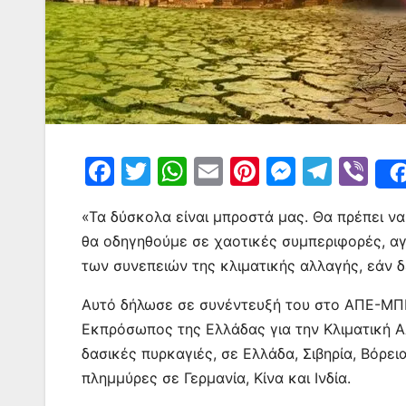
F
T
W
E
Pi
M
T
Vi
a
w
h
m
nt
e
el
b
«Τα δύσκολα είναι μπροστά μας. Θα πρέπει ν
c
itt
at
ai
er
s
e
er
θα οδηγηθούμε σε χαοτικές συμπεριφορές, αγ
e
er
s
l
e
s
gr
των συνεπειών της κλιματικής αλλαγής, εάν 
b
A
st
e
a
Αυτό δήλωσε σε συνέντευξή του στο ΑΠΕ-ΜΠΕ
o
p
n
m
Εκπρόσωπος της Ελλάδας για την Κλιματική 
o
p
g
δασικές πυρκαγιές, σε Ελλάδα, Σιβηρία, Βόρε
k
er
πλημμύρες σε Γερμανία, Κίνα και Ινδία.