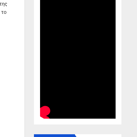
της
 το