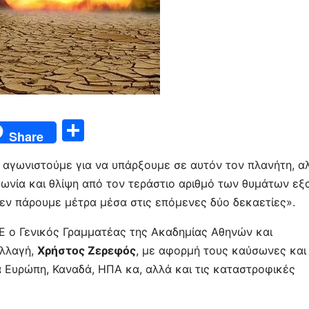
Μ
Share
οι
α αγωνιστούμε για να υπάρξουμε σε αυτόν τον πλανήτη, α
ρ
ωνία και θλίψη από τον τεράστιο αριθμό των θυμάτων εξα
α
δεν πάρουμε μέτρα μέσα στις επόμενες δύο δεκαετίες».
σ
 ο Γενικός Γραμματέας της Ακαδημίας Αθηνών και
τε
Αλλαγή,
Χρήστος Ζερεφός
, με αφορμή τους καύσωνες και 
ίτ
ια Ευρώπη, Καναδά, ΗΠΑ κα, αλλά και τις καταστροφικές
ε