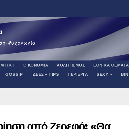
α
ση-Ψυχαγωγία
ΛΙΤΙΚΉ
ΟΙΚΟΝΟΜΊΑ
ΑΘΛΗΤΙΣΜΌΣ
ΕΘΝΙΚΆ ΘΈΜΑΤΑ
GOSSIP
ΙΔΈΕΣ – TIPS
ΠΕΡΊΕΡΓΑ
SEXY
ΒΙ
οίηση από Ζερεφό: «Θα