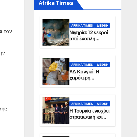
Αfrika Times
AFRIKA TIMES
ΔΙΕΘΝΉ
ι τον
Νιγηρία: 12 νεκροί
από ένοπλη
επίθεση σε χωριό
ην
AFRIKA TIMES
ΔΙΕΘΝΉ
ΛΔ Κονγκό: Η
χειρότερη
επιδημία Έμπολα
στην ιστορία της
χώρας
AFRIKA TIMES
ΔΙΕΘΝΉ
σης
Η Τουρκία ενισχύει
στρατιωτική και
ενεργειακή
παρουσία στη
Σομαλία