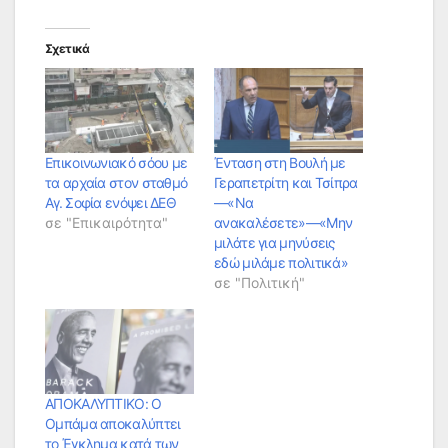
Σχετικά
Επικοινωνιακό σόου με
Ένταση στη Βουλή με
τα αρχαία στον σταθμό
Γεραπετρίτη και Τσίπρα
Αγ. Σοφία ενόψει ΔΕΘ
—«Να
σε "Επικαιρότητα"
ανακαλέσετε»—«Μην
μιλάτε για μηνύσεις
εδώ μιλάμε πολιτικά»
σε "Πολιτική"
ΑΠΟΚΑΛΥΠΤΙΚΟ: Ο
Ομπάμα αποκαλύπτει
το Έγκλημα κατά των