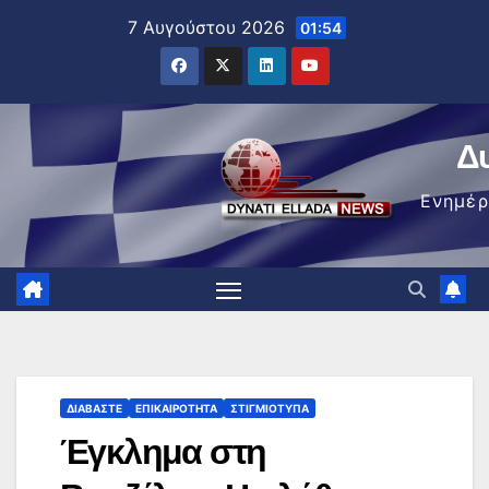
Μετάβαση
7 Αυγούστου 2026
01:54
στο
περιεχόμενο
Δ
Ενημέ
ΔΙΑΒΆΣΤΕ
ΕΠΙΚΑΙΡΌΤΗΤΑ
ΣΤΙΓΜΙΌΤΥΠΑ
Έγκλημα στη