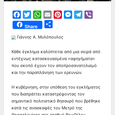
F
T
W
E
Pi
M
T
Vi
a
w
h
m
nt
e
el
b
Μ
Share
c
itt
at
ai
er
s
e
er
οι
e
er
s
l
e
s
gr
Γιάννης Α. Μυλόπουλος
ρ
b
A
st
e
a
α
Κάθε έγκλημα καλύπτεται από μια σειρά από
o
p
n
m
σ
εντέχνως κατασκευασμένα «αφηγήματα»
o
p
g
τε
που σκοπό έχουν τον αποπροσανατολισμό
k
er
ίτ
και την παραπλάνηση των ερευνών.
ε
Η κυβέρνηση, στην υπόθεση του εγκλήματος
που διαπράττει καταστρέφοντας τον
σημαντικό πολιτιστικό θησαυρό που βρέθηκε
κατά τις ανασκαφές του Μετρό της
Θεσσαλονίκης στο σταθμό Βενιζέλου,