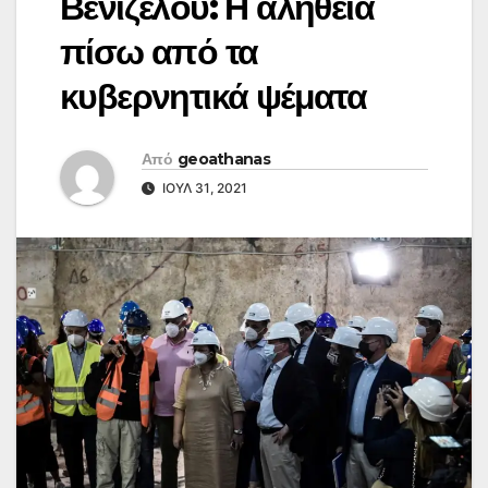
Βενιζέλου: Η αλήθεια
πίσω από τα
κυβερνητικά ψέματα
Από
geoathanas
ΙΟΎΛ 31, 2021