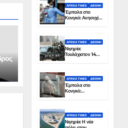
AFRIKA TIMES
ΔΙΕΘΝΉ
Έμπολα στο
Κονγκό: Ανησυχία
για τη μεγάλη
εξάπλωση της
επιδημίας
AFRIKA TIMES
ΔΙΕΘΝΉ
Νιγηρία:
Τουλάχιστον 14
δρος
νεκροί από
επίθεση ενόπλων
στην Οτούκπο
AFRIKA TIMES
ΔΙΕΘΝΉ
Έμπολα στο
Κονγκό:
Ξεπέρασαν τους
1.350 οι νεκροί
AFRIKA TIMES
ΔΙΕΘΝΉ
Νιγηρία: Η νέα
πόλη στον