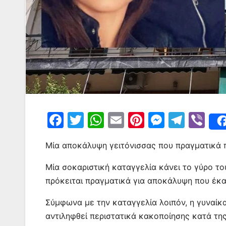
F
T
W
E
Pi
M
T
Vi
a
w
h
m
nt
e
el
b
Μία αποκάλυψη γειτόνισσας που πραγματικά 
c
itt
at
ai
er
s
e
er
e
er
s
l
e
s
gr
Μία σοκαριστική καταγγελία κάνει το γύρο το
b
A
st
e
a
πρόκειται πραγματικά για αποκάλυψη που έκαν
o
p
n
m
Σύμφωνα με την καταγγελία λοιπόν, η γυναίκα 
o
p
g
αντιληφθεί περιστατικά κακοποίησης κατά τη