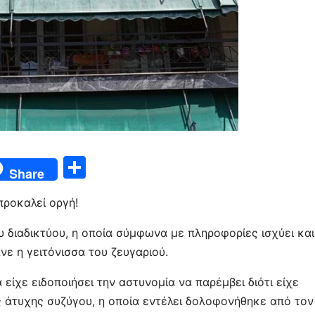
Μ
Share
οι
προκαλεί οργή!
ρ
α
υ διαδικτύου, η οποία σύμφωνα με πληροφορίες ισχύει και
σ
ε η γειτόνισσα του ζευγαριού.
τε
είχε ειδοποιήσει την αστυνομία να παρέμβει διότι είχε
ίτ
ς άτυχης συζύγου, η οποία εντέλει δολοφονήθηκε από τον