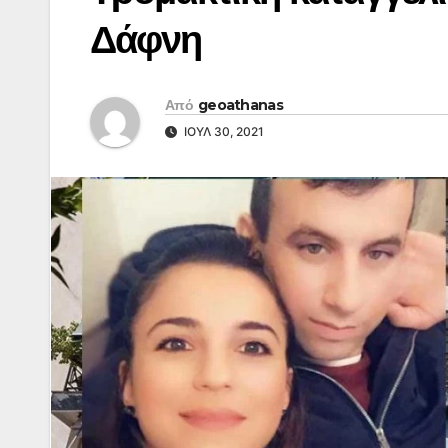
Δάφνη
Από
geoathanas
ΙΟΎΛ 30, 2021