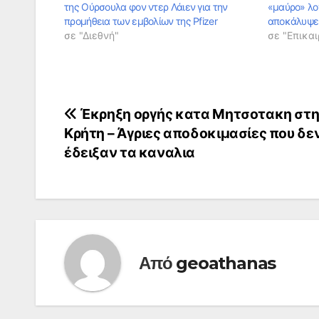
της Ούρσουλα φον ντερ Λάιεν για την
«μαύρο» λο
προμήθεια των εμβολίων της Pfizer
αποκάλυψε
σε "Διεθνή"
σε "Επικαι
Πλοήγηση
Έκρηξη οργής κατα Μητσοτακη στ
Κρήτη – Άγριες αποδοκιμασίες που δε
άρθρων
έδειξαν τα καναλια
Από
geoathanas