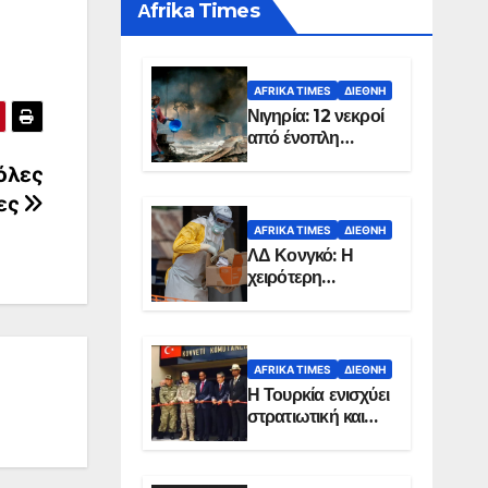
Αfrika Times
AFRIKA TIMES
ΔΙΕΘΝΉ
Νιγηρία: 12 νεκροί
από ένοπλη
επίθεση σε χωριό
όλες
ίες
AFRIKA TIMES
ΔΙΕΘΝΉ
ΛΔ Κονγκό: Η
χειρότερη
επιδημία Έμπολα
στην ιστορία της
χώρας
AFRIKA TIMES
ΔΙΕΘΝΉ
Η Τουρκία ενισχύει
στρατιωτική και
ενεργειακή
παρουσία στη
Σομαλία