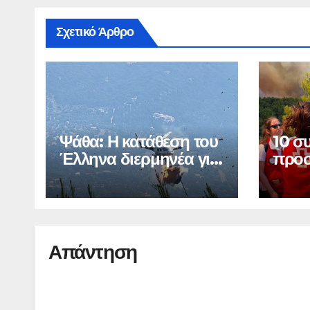
Σχετικό Άρθρο
Ψάθα: Η κατάθεση του
10 σ
Έλληνα διερμηνέα για
προσ
τη σύγκρουση
πυρκ
Απάντηση