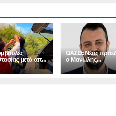
υμβουλές
ΟΑΣΘ: Νέος πρόε
τασίας μετά από
ο Μανώλης
αγιά
Μπελιμπασάκης