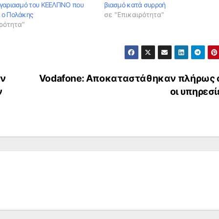
γαριασμό του ΚΕΕΛΠΝΟ που
βιασμό κατά συρροή
 ο Πολάκης
σε "Επικαιρότητα"
ρότητα"
ην
Vodafone: Αποκαταστάθηκαν πλήρως 
ν
οι υπηρεσ