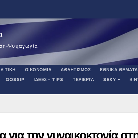
α
ση-Ψυχαγωγία
ΛΙΤΙΚΉ
ΟΙΚΟΝΟΜΊΑ
ΑΘΛΗΤΙΣΜΌΣ
ΕΘΝΙΚΆ ΘΈΜΑΤΑ
GOSSIP
ΙΔΈΕΣ – TIPS
ΠΕΡΊΕΡΓΑ
SEXY
ΒΙ
α για την γυναικοκτονία στ