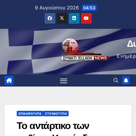
Μετάβαση
9 Αυγούστου 2026
04:53
στο
περιεχόμενο
Δ
Ενημέ
ΕΠΙΚΑΙΡΌΤΗΤΑ
ΣΤΙΓΜΙΌΤΥΠΑ
Το αντάρτικο των