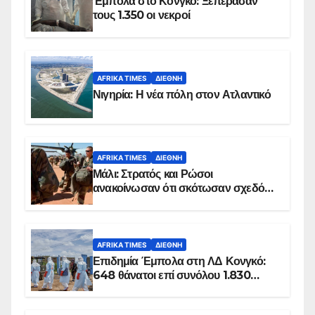
Έμπολα στο Κονγκό: Ξεπέρασαν
τους 1.350 οι νεκροί
AFRIKA TIMES
ΔΙΕΘΝΉ
Νιγηρία: Η νέα πόλη στον Ατλαντικό
AFRIKA TIMES
ΔΙΕΘΝΉ
Μάλι: Στρατός και Ρώσοι
ανακοίνωσαν ότι σκότωσαν σχεδόν
100 τζιχαντιστές
AFRIKA TIMES
ΔΙΕΘΝΉ
Επιδημία Έμπολα στη ΛΔ Κονγκό:
648 θάνατοι επί συνόλου 1.830
επιβεβαιωμένων κρουσμάτων