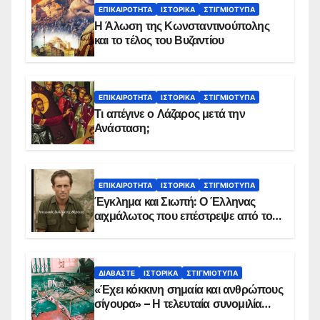
ΕΠΙΚΑΙΡΌΤΗΤΑ
ΙΣΤΟΡΙΚΆ
ΣΤΙΓΜΙΌΤΥΠΑ
Η Άλωση της Κωνσταντινούπολης
και το τέλος του Βυζαντίου
ΕΠΙΚΑΙΡΌΤΗΤΑ
ΙΣΤΟΡΙΚΆ
ΣΤΙΓΜΙΌΤΥΠΑ
Τι απέγινε ο Λάζαρος μετά την
Ανάσταση;
ΕΠΙΚΑΙΡΌΤΗΤΑ
ΙΣΤΟΡΙΚΆ
ΣΤΙΓΜΙΌΤΥΠΑ
Έγκλημα και Σιωπή: Ο Έλληνας
αιχμάλωτος που επέστρεψε από το
Παραπέτασμα
ΔΙΑΒΆΣΤΕ
ΙΣΤΟΡΙΚΆ
ΣΤΙΓΜΙΌΤΥΠΑ
«Έχει κόκκινη σημαία και ανθρώπους
σίγουρα» – Η τελευταία συνομιλία
των ηρώων στα Ίμια, πριν τη