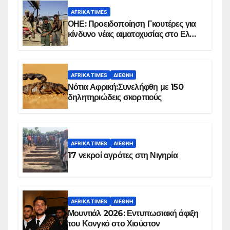
AFRIKA TIMES
ΟΗΕ: Προειδοποίηση Γκουτέρες για
κίνδυνο νέας αιματοχυσίας στο Ελ
Ομπέιντ του Σουδάν
AFRIKA TIMES
ΔΙΕΘΝΉ
Νότια Αφρική:Συνελήφθη με 150
δηλητηριώδεις σκορπιούς
AFRIKA TIMES
ΔΙΕΘΝΉ
17 νεκροί αγρότες στη Νιγηρία
AFRIKA TIMES
ΔΙΕΘΝΉ
Μουντιάλ 2026: Εντυπωσιακή άφιξη
του Κονγκό στο Χιούστον