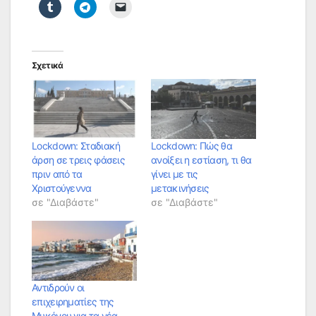
Σχετικά
Lockdown: Σταδιακή
Lockdown: Πώς θα
άρση σε τρεις φάσεις
ανοίξει η εστίαση, τι θα
πριν από τα
γίνει με τις
Χριστούγεννα
μετακινήσεις
σε "Διαβάστε"
σε "Διαβάστε"
Αντιδρούν οι
επιχειρηματίες της
Μυκόνου για τα νέα