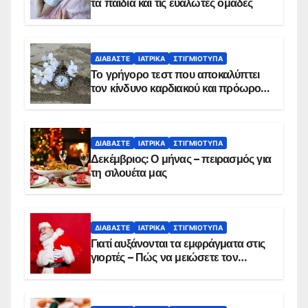
τα παιδιά και τις ευάλωτες ομάδες
ΔΙΑΒΆΣΤΕ
ΙΑΤΡΙΚΆ
ΣΤΙΓΜΙΌΤΥΠΑ
Το γρήγορο τεστ που αποκαλύπτει
τον κίνδυνο καρδιακού και πρόωρου
θανάτου
ΔΙΑΒΆΣΤΕ
ΙΑΤΡΙΚΆ
ΣΤΙΓΜΙΌΤΥΠΑ
Δεκέμβριος: Ο μήνας – πειρασμός για
τη σιλουέτα μας
ΔΙΑΒΆΣΤΕ
ΙΑΤΡΙΚΆ
ΣΤΙΓΜΙΌΤΥΠΑ
Γιατί αυξάνονται τα εμφράγματα στις
γιορτές – Πώς να μειώσετε τον
κίνδυνο, σύμφωνα με καρδιολόγο