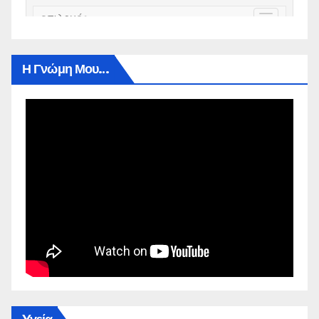
Η Γνώμη Μου…