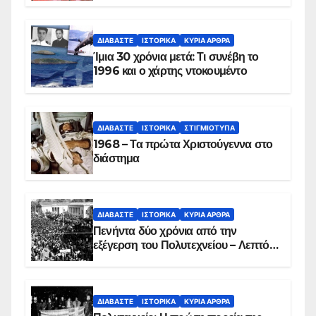
συντριβή του ελικοπτέρου
ΔΙΑΒΆΣΤΕ
ΙΣΤΟΡΙΚΆ
ΚΥΡΙΑ ΑΡΘΡΑ
Ίμια 30 χρόνια μετά: Τι συνέβη το
1996 και ο χάρτης ντοκουμέντο
ΔΙΑΒΆΣΤΕ
ΙΣΤΟΡΙΚΆ
ΣΤΙΓΜΙΌΤΥΠΑ
1968 – Τα πρώτα Χριστούγεννα στο
διάστημα
ΔΙΑΒΆΣΤΕ
ΙΣΤΟΡΙΚΆ
ΚΥΡΙΑ ΑΡΘΡΑ
Πενήντα δύο χρόνια από την
εξέγερση του Πολυτεχνείου – Λεπτό
προς λεπτό η εισβολή – ΦΩΤΟ και
ΒΙΝΤΕΟ
ΔΙΑΒΆΣΤΕ
ΙΣΤΟΡΙΚΆ
ΚΥΡΙΑ ΑΡΘΡΑ