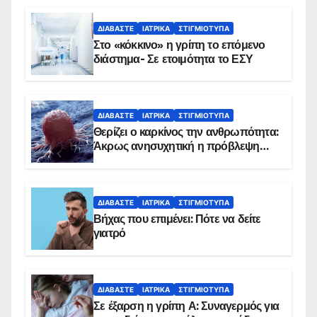
Εμβολιασμό συνιστούν οι ειδικοί
ΔΙΑΒΆΣΤΕ
ΙΑΤΡΙΚΆ
ΣΤΙΓΜΙΌΤΥΠΑ
Στο «κόκκινο» η γρίπη το επόμενο
διάστημα- Σε ετοιμότητα το ΕΣΥ
ΔΙΑΒΆΣΤΕ
ΙΑΤΡΙΚΆ
ΣΤΙΓΜΙΌΤΥΠΑ
Θερίζει ο καρκίνος την ανθρωπότητα:
Άκρως ανησυχητική η πρόβλεψη…
ΔΙΑΒΆΣΤΕ
ΙΑΤΡΙΚΆ
ΣΤΙΓΜΙΌΤΥΠΑ
Βήχας που επιμένει: Πότε να δείτε
γιατρό
ΔΙΑΒΆΣΤΕ
ΙΑΤΡΙΚΆ
ΣΤΙΓΜΙΌΤΥΠΑ
Σε έξαρση η γρίπη Α: Συναγερμός για