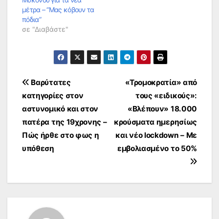
μέτρα – “Μας κόβουν τα
πόδια”
σε "Διαβάστε"
Πλοήγηση
Βαρύτατες
«Τρομοκρατία» από
κατηγορίες στον
τους «ειδικούς»:
άρθρων
αστυνομικό και στον
«Βλέπουν» 18.000
πατέρα της 19χρονης –
κρούσματα ημερησίως
Πώς ήρθε στο φως η
και νέο lockdown – Με
υπόθεση
εμβολιασμένο το 50%