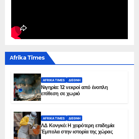
Αfrika Times
AFRIKA TIMES
ΔΙΕΘΝΉ
Νιγηρία: 12 νεκροί από ένοπλη
επίθεση σε χωριό
AFRIKA TIMES
ΔΙΕΘΝΉ
ΛΔ Κονγκό: Η χειρότερη επιδημία
Έμπολα στην ιστορία της χώρας