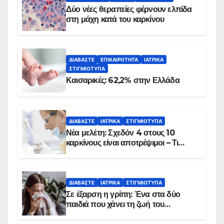
Δύο νέες θεραπείες φέρνουν ελπίδα
στη μάχη κατά του καρκίνου
ΔΙΑΒΆΣΤΕ
ΕΠΙΚΑΙΡΌΤΗΤΑ
ΙΑΤΡΙΚΆ
ΣΤΙΓΜΙΌΤΥΠΑ
Καισαρικές: 62,2% στην Ελλάδα
ΔΙΑΒΆΣΤΕ
ΙΑΤΡΙΚΆ
ΣΤΙΓΜΙΌΤΥΠΑ
Νέα μελέτη: Σχεδόν 4 στους 10
καρκίνους είναι αποτρέψιμοι – Τι
δείχνουν τα στοιχεία
ΔΙΑΒΆΣΤΕ
ΙΑΤΡΙΚΆ
ΣΤΙΓΜΙΌΤΥΠΑ
Σε έξαρση η γρίπη: Ένα στα δύο
παιδιά που χάνει τη ζωή του
αντιμετωπίζει υποκείμενο νόσημα –