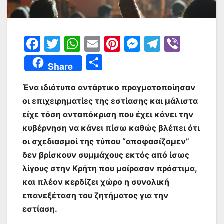
F
T
W
E
Pi
M
T
Vi
a
w
h
m
nt
e
el
b
Μ
Share
c
itt
at
ai
er
s
e
er
οι
e
er
s
l
e
s
gr
Ένα ιδιότυπο αντάρτικο πραγματοποίησαν
ρ
οι επιχειρηματίες της εστίασης και μάλιστα
b
A
st
e
a
α
είχε τόση ανταπόκριση που έχει κάνει την
o
p
n
m
σ
κυβέρνηση να κάνει πίσω καθώς βλέπει ότι
o
p
g
τε
οι σχεδιασμοί της τύπου “αποφασίζομεν”
k
er
ίτ
δεν βρίσκουν συμμάχους εκτός από ίσως
λίγους στην Κρήτη που μοίρασαν πρόστιμα,
ε
και πλέον κερδίζει χώρο η συνολική
επανεξέταση του ζητήματος για την
εστίαση.