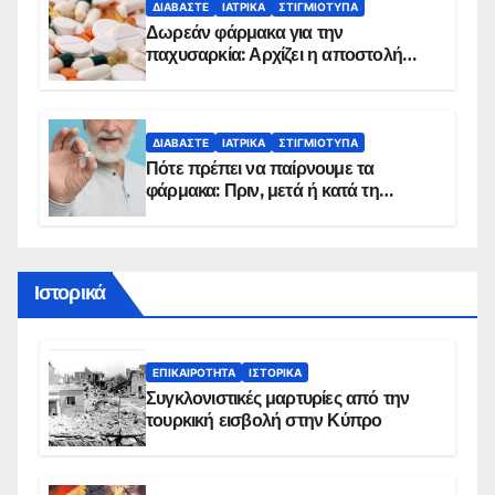
ΔΙΑΒΆΣΤΕ
ΙΑΤΡΙΚΆ
ΣΤΙΓΜΙΌΤΥΠΑ
Δωρεάν φάρμακα για την
παχυσαρκία: Αρχίζει η αποστολή
sms για τους δικαιούχους – Οι
προϋποθέσεις ένταξης στο
πρόγραμμα
ΔΙΑΒΆΣΤΕ
ΙΑΤΡΙΚΆ
ΣΤΙΓΜΙΌΤΥΠΑ
Πότε πρέπει να παίρνουμε τα
φάρμακα: Πριν, μετά ή κατά τη
διάρκεια του φαγητού;
Ιστορικά
ΕΠΙΚΑΙΡΌΤΗΤΑ
ΙΣΤΟΡΙΚΆ
Συγκλονιστικές μαρτυρίες από την
τουρκική εισβολή στην Κύπρο