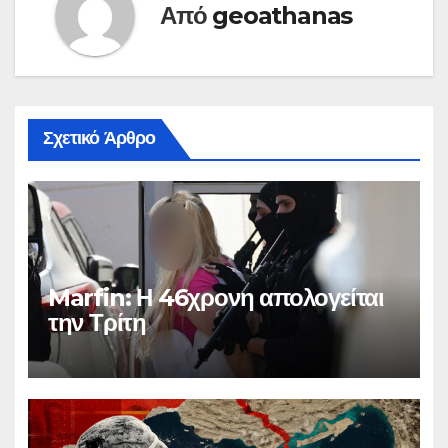
Από
geoathanas
Σχετικό Άρθρο
Marfin: Η 46χρονη απολογείται
την Τρίτη