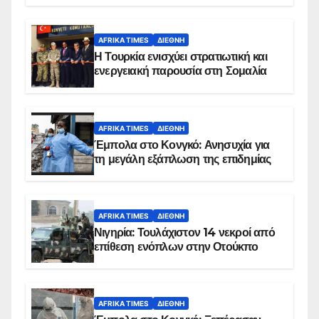
AFRIKA TIMES
ΔΙΕΘΝΉ
Η Τουρκία ενισχύει στρατιωτική και
ενεργειακή παρουσία στη Σομαλία
AFRIKA TIMES
ΔΙΕΘΝΉ
Έμπολα στο Κονγκό: Ανησυχία για
τη μεγάλη εξάπλωση της επιδημίας
AFRIKA TIMES
ΔΙΕΘΝΉ
Νιγηρία: Τουλάχιστον 14 νεκροί από
επίθεση ενόπλων στην Οτούκπο
AFRIKA TIMES
ΔΙΕΘΝΉ