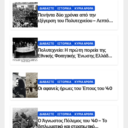
ΔΙΑΒΆΣΤΕ
ΙΣΤΟΡΙΚΆ
ΚΥΡΙΑ ΑΡΘΡΑ
Πενήντα δύο χρόνια από την
εξέγερση του Πολυτεχνείου – Λεπτό
προς λεπτό η εισβολή – ΦΩΤΟ και
ΒΙΝΤΕΟ
ΔΙΑΒΆΣΤΕ
ΙΣΤΟΡΙΚΆ
ΚΥΡΙΑ ΑΡΘΡΑ
Πολυτεχνείο: Η πρώτη πορεία της
Εθνικής Φοιτητικής Ένωσης Ελλάδος
στις 17 Νοεμβρίου 1975 με την
αιματοβαμμένη σημαία
ΔΙΑΒΆΣΤΕ
ΙΣΤΟΡΙΚΆ
ΚΥΡΙΑ ΑΡΘΡΑ
Οι αφανείς ήρωες του Έπους του ’40
ΔΙΑΒΆΣΤΕ
ΙΣΤΟΡΙΚΆ
ΚΥΡΙΑ ΑΡΘΡΑ
Ο Άγνωστος Πόλεμος του ’40 – Το
διπλωματικό και στρατιωτικό