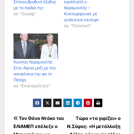
Σπάνια βραδινή έξοδος
εφοπλιστή ο
με τα παιδιά της
Καραμανλής –
σε "Gossip"
Κυκλοφορούσε με
γυαλιά και σκούφο
σε "Πολιτική"
Κώστας Καραμανλής:
Στην Αίγινα μαζί με την
οικογένεια του για το
Πάσχα
σε "Επικαιρότητα"
Πλοήγηση
Τον Θάνο Ντόκο του
Τώρα «τα γυρίζει» ο
ΕΛΙΑΜΕΠ επέλεξε ο
Ν.Σύψας: «Η μετάλλαξη
άρθρων