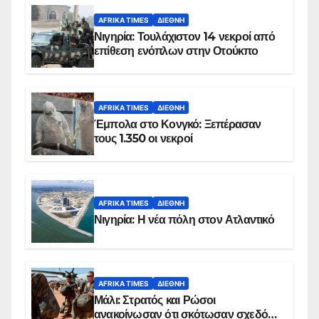
AFRIKA TIMES
ΔΙΕΘΝΉ
Νιγηρία: Τουλάχιστον 14 νεκροί από
επίθεση ενόπλων στην Οτούκπο
AFRIKA TIMES
ΔΙΕΘΝΉ
Έμπολα στο Κονγκό: Ξεπέρασαν
τους 1.350 οι νεκροί
AFRIKA TIMES
ΔΙΕΘΝΉ
Νιγηρία: Η νέα πόλη στον Ατλαντικό
AFRIKA TIMES
ΔΙΕΘΝΉ
Μάλι: Στρατός και Ρώσοι
ανακοίνωσαν ότι σκότωσαν σχεδόν