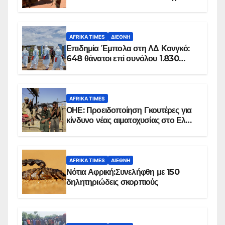
100 τζιχαντιστές
AFRIKA TIMES
ΔΙΕΘΝΉ
Επιδημία Έμπολα στη ΛΔ Κονγκό:
648 θάνατοι επί συνόλου 1.830
επιβεβαιωμένων κρουσμάτων
AFRIKA TIMES
ΟΗΕ: Προειδοποίηση Γκουτέρες για
κίνδυνο νέας αιματοχυσίας στο Ελ
Ομπέιντ του Σουδάν
AFRIKA TIMES
ΔΙΕΘΝΉ
Νότια Αφρική:Συνελήφθη με 150
δηλητηριώδεις σκορπιούς