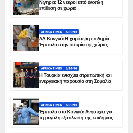
Νιγηρία: 12 νεκροί από ένοπλη
επίθεση σε χωριό
AFRIKA TIMES
ΔΙΕΘΝΉ
ΛΔ Κονγκό: Η χειρότερη επιδημία
Έμπολα στην ιστορία της χώρας
AFRIKA TIMES
ΔΙΕΘΝΉ
Η Τουρκία ενισχύει στρατιωτική και
ενεργειακή παρουσία στη Σομαλία
AFRIKA TIMES
ΔΙΕΘΝΉ
Έμπολα στο Κονγκό: Ανησυχία για
τη μεγάλη εξάπλωση της επιδημίας