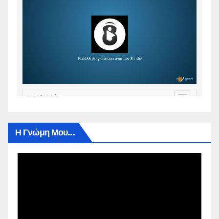
Η Γνώμη Μου…