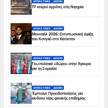
AFRIKA TIMES
ΔΙΕΘΝΉ
17 νεκροί αγρότες στη Νιγηρία
AFRIKA TIMES
ΔΙΕΘΝΉ
Μουντιάλ 2026: Εντυπωσιακή άφιξη
του Κονγκό στο Χιούστον
AFRIKA TIMES
ΔΙΕΘΝΉ
Γεωπολιτικό «δώρο» στην Άγκυρα
για τη Σομαλία
AFRIKA TIMES
ΔΙΕΘΝΉ
Έμπολα: Προειδοποιήσεις για
κίνδυνο νέας φονικής επιδημίας