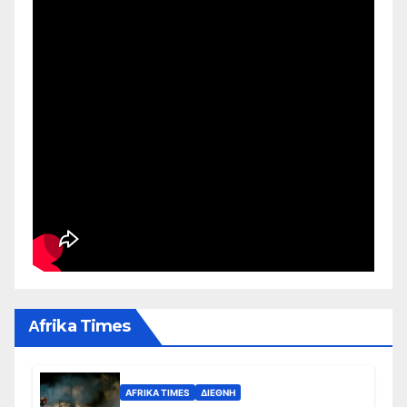
Αfrika Times
AFRIKA TIMES
ΔΙΕΘΝΉ