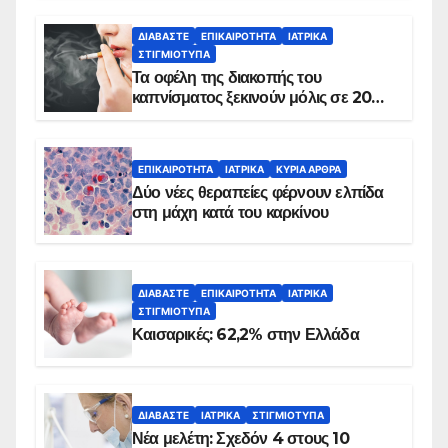
ΔΙΑΒΆΣΤΕ
ΕΠΙΚΑΙΡΌΤΗΤΑ
ΙΑΤΡΙΚΆ
ΣΤΙΓΜΙΌΤΥΠΑ
Τα οφέλη της διακοπής του
καπνίσματος ξεκινούν μόλις σε 20
λεπτά
ΕΠΙΚΑΙΡΌΤΗΤΑ
ΙΑΤΡΙΚΆ
ΚΥΡΙΑ ΑΡΘΡΑ
Δύο νέες θεραπείες φέρνουν ελπίδα
στη μάχη κατά του καρκίνου
ΔΙΑΒΆΣΤΕ
ΕΠΙΚΑΙΡΌΤΗΤΑ
ΙΑΤΡΙΚΆ
ΣΤΙΓΜΙΌΤΥΠΑ
Καισαρικές: 62,2% στην Ελλάδα
ΔΙΑΒΆΣΤΕ
ΙΑΤΡΙΚΆ
ΣΤΙΓΜΙΌΤΥΠΑ
Νέα μελέτη: Σχεδόν 4 στους 10