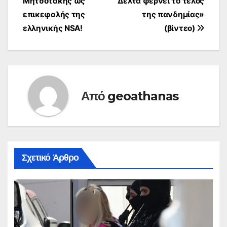
Μητσοτάκης ως
Δέλτα φέρνει το τέλος
επικεφαλής της
της πανδημίας»
ελληνικής NSA!
(βίντεο)
Από
geoathanas
Σχετικό Άρθρο