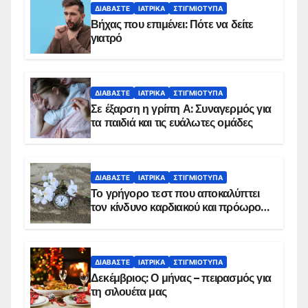
ΔΙΑΒΆΣΤΕ
ΙΑΤΡΙΚΆ
ΣΤΙΓΜΙΌΤΥΠΑ
Βήχας που επιμένει: Πότε να δείτε
γιατρό
ΔΙΑΒΆΣΤΕ
ΙΑΤΡΙΚΆ
ΣΤΙΓΜΙΌΤΥΠΑ
Σε έξαρση η γρίπη Α: Συναγερμός για
τα παιδιά και τις ευάλωτες ομάδες
ΔΙΑΒΆΣΤΕ
ΙΑΤΡΙΚΆ
ΣΤΙΓΜΙΌΤΥΠΑ
Το γρήγορο τεστ που αποκαλύπτει
τον κίνδυνο καρδιακού και πρόωρου
θανάτου
ΔΙΑΒΆΣΤΕ
ΙΑΤΡΙΚΆ
ΣΤΙΓΜΙΌΤΥΠΑ
Δεκέμβριος: Ο μήνας – πειρασμός για
τη σιλουέτα μας