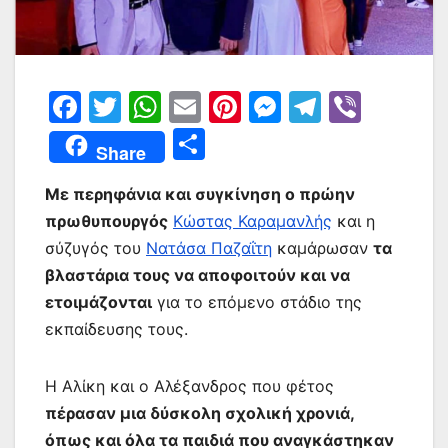
F
T
W
E
Pi
M
T
Vi
a
w
h
m
nt
e
el
b
Μ
Share
c
itt
at
ai
er
s
e
er
οι
e
er
s
l
e
s
gr
Με περηφάνια και συγκίνηση ο πρώην
ρ
πρωθυπουργός
Κώστας Καραμανλής
και η
b
A
st
e
a
α
σύζυγός του
Νατάσα Παζαΐτη
καμάρωσαν
τα
o
p
n
m
σ
βλαστάρια τους να αποφοιτούν και να
o
p
g
τε
ετοιμάζονται
για το επόμενο στάδιο της
k
er
ίτ
εκπαίδευσης τους.
ε
Η Αλίκη και ο Αλέξανδρος που φέτος
πέρασαν μια δύσκολη σχολική χρονιά,
όπως και όλα τα παιδιά που αναγκάστηκαν