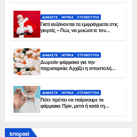
ΔΙΑΒΆΣΤΕ
ΙΑΤΡΙΚΆ
ΣΤΙΓΜΙΌΤΥΠΑ
Γιατί αυξάνονται τα εμφράγματα στις
γιορτές – Πώς να μειώσετε τον
κίνδυνο, σύμφωνα με καρδιολόγο
ΔΙΑΒΆΣΤΕ
ΙΑΤΡΙΚΆ
ΣΤΙΓΜΙΌΤΥΠΑ
Δωρεάν φάρμακα για την
παχυσαρκία: Αρχίζει η αποστολή
sms για τους δικαιούχους – Οι
προϋποθέσεις ένταξης στο
πρόγραμμα
ΔΙΑΒΆΣΤΕ
ΙΑΤΡΙΚΆ
ΣΤΙΓΜΙΌΤΥΠΑ
Πότε πρέπει να παίρνουμε τα
φάρμακα: Πριν, μετά ή κατά τη
διάρκεια του φαγητού;
Ιστορικά