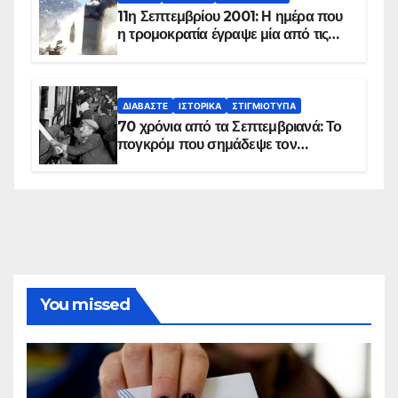
11η Σεπτεμβρίου 2001: Η ημέρα που
η τρομοκρατία έγραψε μία από τις
πιο μαύρες σελίδες στην ιστορία του
πλανήτη
ΔΙΑΒΆΣΤΕ
ΙΣΤΟΡΙΚΆ
ΣΤΙΓΜΙΌΤΥΠΑ
70 χρόνια από τα Σεπτεμβριανά: Το
πογκρόμ που σημάδεψε τον
ελληνισμό της Κωνσταντινούπολης
You missed