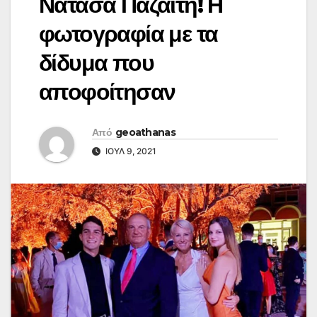
Νατάσα Παζαΐτη! Η
φωτογραφία με τα
δίδυμα που
αποφοίτησαν
Από
geoathanas
ΙΟΎΛ 9, 2021