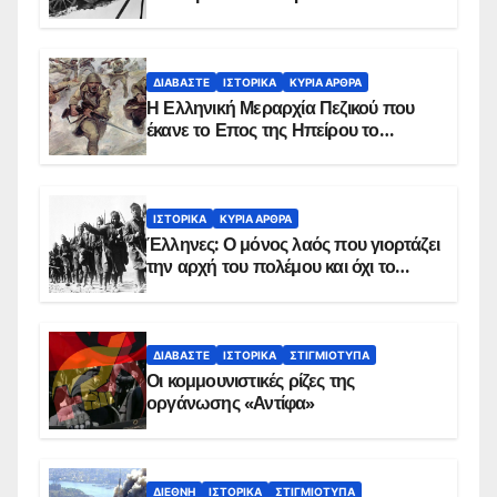
παρασκήνιο
ΔΙΑΒΆΣΤΕ
ΙΣΤΟΡΙΚΆ
ΚΥΡΙΑ ΑΡΘΡΑ
Η Ελληνική Μεραρχία Πεζικού που
έκανε το Επος της Ηπείρου το
χειμώνα του 1940
ΙΣΤΟΡΙΚΆ
ΚΥΡΙΑ ΑΡΘΡΑ
Έλληνες: Ο μόνος λαός που γιορτάζει
την αρχή του πολέμου και όχι το
τέλος του
ΔΙΑΒΆΣΤΕ
ΙΣΤΟΡΙΚΆ
ΣΤΙΓΜΙΌΤΥΠΑ
Οι κομμουνιστικές ρίζες της
οργάνωσης «Αντίφα»
ΔΙΕΘΝΉ
ΙΣΤΟΡΙΚΆ
ΣΤΙΓΜΙΌΤΥΠΑ