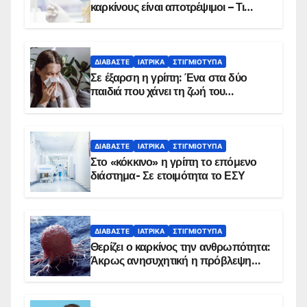
καρκίνους είναι αποτρέψιμοι – Τι
δείχνουν τα στοιχεία
ΔΙΑΒΆΣΤΕ
ΙΑΤΡΙΚΆ
ΣΤΙΓΜΙΌΤΥΠΑ
Σε έξαρση η γρίπη: Ένα στα δύο
παιδιά που χάνει τη ζωή του
αντιμετωπίζει υποκείμενο νόσημα –
Εμβολιασμό συνιστούν οι ειδικοί
ΔΙΑΒΆΣΤΕ
ΙΑΤΡΙΚΆ
ΣΤΙΓΜΙΌΤΥΠΑ
Στο «κόκκινο» η γρίπη το επόμενο
διάστημα- Σε ετοιμότητα το ΕΣΥ
ΔΙΑΒΆΣΤΕ
ΙΑΤΡΙΚΆ
ΣΤΙΓΜΙΌΤΥΠΑ
Θερίζει ο καρκίνος την ανθρωπότητα:
Άκρως ανησυχητική η πρόβλεψη…