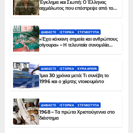
Έγκλημα και Σιωπή: Ο Έλληνας
αιχμάλωτος που επέστρεψε από το
Παραπέτασμα
ΔΙΑΒΆΣΤΕ
ΙΣΤΟΡΙΚΆ
ΣΤΙΓΜΙΌΤΥΠΑ
«Έχει κόκκινη σημαία και ανθρώπους
σίγουρα» – Η τελευταία συνομιλία
των ηρώων στα Ίμια, πριν τη
συντριβή του ελικοπτέρου
ΔΙΑΒΆΣΤΕ
ΙΣΤΟΡΙΚΆ
ΚΥΡΙΑ ΑΡΘΡΑ
Ίμια 30 χρόνια μετά: Τι συνέβη το
1996 και ο χάρτης ντοκουμέντο
ΔΙΑΒΆΣΤΕ
ΙΣΤΟΡΙΚΆ
ΣΤΙΓΜΙΌΤΥΠΑ
1968 – Τα πρώτα Χριστούγεννα στο
διάστημα