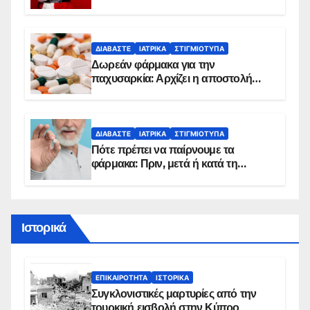
κίνδυνο, σύμφωνα με καρδιολόγο
ΔΙΑΒΆΣΤΕ
ΙΑΤΡΙΚΆ
ΣΤΙΓΜΙΌΤΥΠΑ
Δωρεάν φάρμακα για την
παχυσαρκία: Αρχίζει η αποστολή
sms για τους δικαιούχους – Οι
προϋποθέσεις ένταξης στο
πρόγραμμα
ΔΙΑΒΆΣΤΕ
ΙΑΤΡΙΚΆ
ΣΤΙΓΜΙΌΤΥΠΑ
Πότε πρέπει να παίρνουμε τα
φάρμακα: Πριν, μετά ή κατά τη
διάρκεια του φαγητού;
Ιστορικά
ΕΠΙΚΑΙΡΌΤΗΤΑ
ΙΣΤΟΡΙΚΆ
Συγκλονιστικές μαρτυρίες από την
τουρκική εισβολή στην Κύπρο