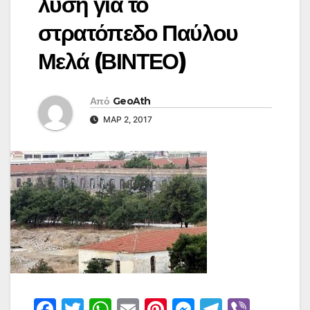
λύση για το
στρατόπεδο Παύλου
Μελά (ΒΙΝΤΕΟ)
Από
GeoAth
ΜΑΡ 2, 2017
F
T
W
E
Pi
M
T
Vi