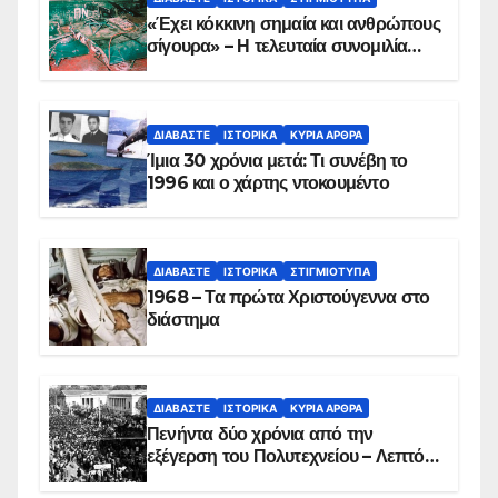
«Έχει κόκκινη σημαία και ανθρώπους
σίγουρα» – Η τελευταία συνομιλία
των ηρώων στα Ίμια, πριν τη
συντριβή του ελικοπτέρου
ΔΙΑΒΆΣΤΕ
ΙΣΤΟΡΙΚΆ
ΚΥΡΙΑ ΑΡΘΡΑ
Ίμια 30 χρόνια μετά: Τι συνέβη το
1996 και ο χάρτης ντοκουμέντο
ΔΙΑΒΆΣΤΕ
ΙΣΤΟΡΙΚΆ
ΣΤΙΓΜΙΌΤΥΠΑ
1968 – Τα πρώτα Χριστούγεννα στο
διάστημα
ΔΙΑΒΆΣΤΕ
ΙΣΤΟΡΙΚΆ
ΚΥΡΙΑ ΑΡΘΡΑ
Πενήντα δύο χρόνια από την
εξέγερση του Πολυτεχνείου – Λεπτό
προς λεπτό η εισβολή – ΦΩΤΟ και