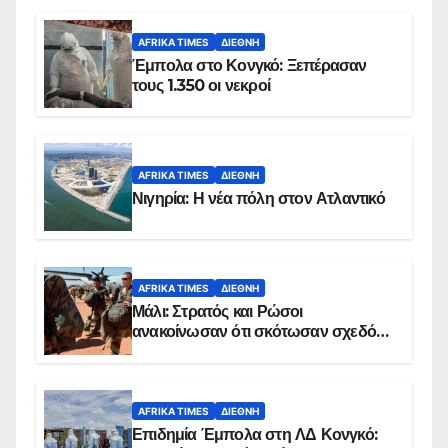
AFRIKA TIMES
ΔΙΕΘΝΉ
Έμπολα στο Κονγκό: Ξεπέρασαν
τους 1.350 οι νεκροί
AFRIKA TIMES
ΔΙΕΘΝΉ
Νιγηρία: Η νέα πόλη στον Ατλαντικό
AFRIKA TIMES
ΔΙΕΘΝΉ
Μάλι: Στρατός και Ρώσοι
ανακοίνωσαν ότι σκότωσαν σχεδόν
100 τζιχαντιστές
AFRIKA TIMES
ΔΙΕΘΝΉ
Επιδημία Έμπολα στη ΛΔ Κονγκό: