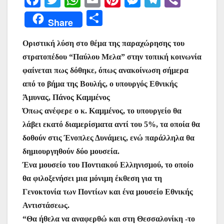
a
w
h
m
nt
e
el
b
Μ
Share
c
itt
at
ai
er
s
e
er
οι
e
er
s
l
e
s
gr
Οριστική λύση στο θέμα της παραχώρησης του
ρ
στρατοπέδου “Παύλου Μελα” στην τοπική κοινωνία
b
A
st
e
a
α
φαίνεται πως δόθηκε, όπως ανακοίνωση σήμερα
o
p
n
m
σ
από το βήμα της Βουλής, ο υπουργός Εθνικής
o
p
g
τε
Άμυνας, Πάνος Καμμένος
k
er
ίτ
Όπως ανέφερε ο κ. Καμμένος, το υπουργείο θα
λάβει εκατό διαμερίσματα αντί του 5%, τα οποία θα
ε
δοθούν στις Ένοπλες Δυνάμεις, ενώ παράλληλα θα
δημιουργηθούν δύο μουσεία.
Ένα μουσείο του Ποντιακού Ελληνισμού, το οποίο
θα φιλοξενήσει μια μόνιμη έκθεση για τη
Γενοκτονία των Ποντίων και ένα μουσείο Εθνικής
Αντιστάσεως.
“Θα ήθελα να αναφερθώ και στη Θεσσαλονίκη -το