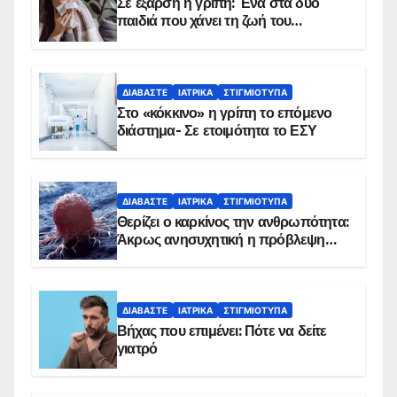
Σε έξαρση η γρίπη: Ένα στα δύο
παιδιά που χάνει τη ζωή του
αντιμετωπίζει υποκείμενο νόσημα –
Εμβολιασμό συνιστούν οι ειδικοί
ΔΙΑΒΆΣΤΕ
ΙΑΤΡΙΚΆ
ΣΤΙΓΜΙΌΤΥΠΑ
Στο «κόκκινο» η γρίπη το επόμενο
διάστημα- Σε ετοιμότητα το ΕΣΥ
ΔΙΑΒΆΣΤΕ
ΙΑΤΡΙΚΆ
ΣΤΙΓΜΙΌΤΥΠΑ
Θερίζει ο καρκίνος την ανθρωπότητα:
Άκρως ανησυχητική η πρόβλεψη…
ΔΙΑΒΆΣΤΕ
ΙΑΤΡΙΚΆ
ΣΤΙΓΜΙΌΤΥΠΑ
Βήχας που επιμένει: Πότε να δείτε
γιατρό