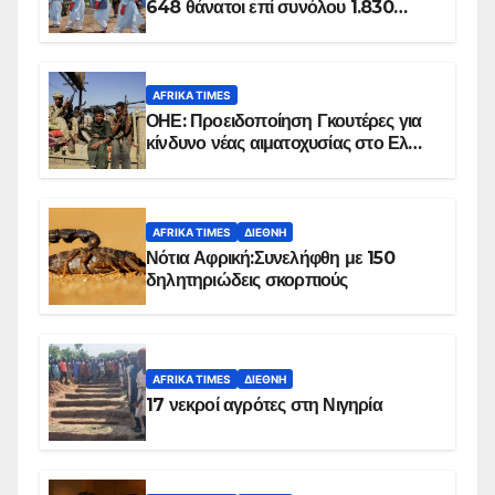
648 θάνατοι επί συνόλου 1.830
επιβεβαιωμένων κρουσμάτων
AFRIKA TIMES
ΟΗΕ: Προειδοποίηση Γκουτέρες για
κίνδυνο νέας αιματοχυσίας στο Ελ
Ομπέιντ του Σουδάν
AFRIKA TIMES
ΔΙΕΘΝΉ
Νότια Αφρική:Συνελήφθη με 150
δηλητηριώδεις σκορπιούς
AFRIKA TIMES
ΔΙΕΘΝΉ
17 νεκροί αγρότες στη Νιγηρία