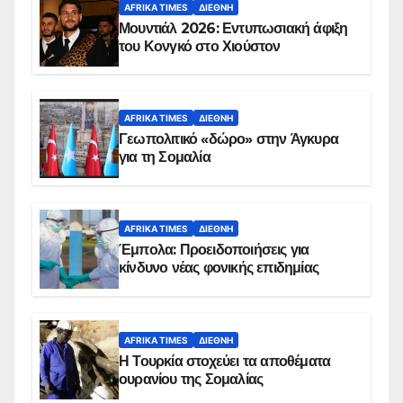
AFRIKA TIMES
ΔΙΕΘΝΉ
Μουντιάλ 2026: Εντυπωσιακή άφιξη
του Κονγκό στο Χιούστον
AFRIKA TIMES
ΔΙΕΘΝΉ
Γεωπολιτικό «δώρο» στην Άγκυρα
για τη Σομαλία
AFRIKA TIMES
ΔΙΕΘΝΉ
Έμπολα: Προειδοποιήσεις για
κίνδυνο νέας φονικής επιδημίας
AFRIKA TIMES
ΔΙΕΘΝΉ
Η Τουρκία στοχεύει τα αποθέματα
ουρανίου της Σομαλίας