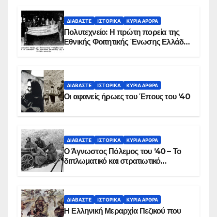
ΒΙΝΤΕΟ
ΔΙΑΒΆΣΤΕ
ΙΣΤΟΡΙΚΆ
ΚΥΡΙΑ ΑΡΘΡΑ
Πολυτεχνείο: Η πρώτη πορεία της
Εθνικής Φοιτητικής Ένωσης Ελλάδος
στις 17 Νοεμβρίου 1975 με την
αιματοβαμμένη σημαία
ΔΙΑΒΆΣΤΕ
ΙΣΤΟΡΙΚΆ
ΚΥΡΙΑ ΑΡΘΡΑ
Οι αφανείς ήρωες του Έπους του ’40
ΔΙΑΒΆΣΤΕ
ΙΣΤΟΡΙΚΆ
ΚΥΡΙΑ ΑΡΘΡΑ
Ο Άγνωστος Πόλεμος του ’40 – Το
διπλωματικό και στρατιωτικό
παρασκήνιο
ΔΙΑΒΆΣΤΕ
ΙΣΤΟΡΙΚΆ
ΚΥΡΙΑ ΑΡΘΡΑ
Η Ελληνική Μεραρχία Πεζικού που