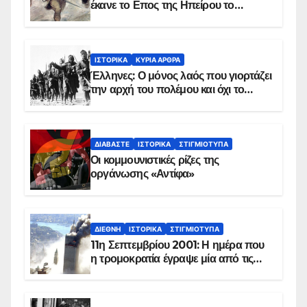
έκανε το Επος της Ηπείρου το
χειμώνα του 1940
ΙΣΤΟΡΙΚΆ
ΚΥΡΙΑ ΑΡΘΡΑ
Έλληνες: Ο μόνος λαός που γιορτάζει
την αρχή του πολέμου και όχι το
τέλος του
ΔΙΑΒΆΣΤΕ
ΙΣΤΟΡΙΚΆ
ΣΤΙΓΜΙΌΤΥΠΑ
Οι κομμουνιστικές ρίζες της
οργάνωσης «Αντίφα»
ΔΙΕΘΝΉ
ΙΣΤΟΡΙΚΆ
ΣΤΙΓΜΙΌΤΥΠΑ
11η Σεπτεμβρίου 2001: Η ημέρα που
η τρομοκρατία έγραψε μία από τις
πιο μαύρες σελίδες στην ιστορία του
πλανήτη