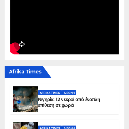
Αfrika Times
AFRIKA TIMES
ΔΙΕΘΝΉ
Νιγηρία: 12 νεκροί από ένοπλη
επίθεση σε χωριό
AFRIKA TIMES
ΔΙΕΘΝΉ