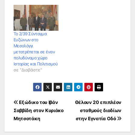
Το 2/39 Σύνταγμα
Ευζώνων στο
Μεσολόγγι
μετατρέπεται σε έναν
πολυδύναμο χώρο
Ιστορίας και Πολιτισμού
σε "Διαβάστε"
Πλοήγηση
Εξώδικο του Ιβάν
Θέλουν 20 επιπλέον
Σαββίδη στον Κυριάκο
σταθμούς διοδίων
άρθρων
Μητσοτάκη
στην Εγνατία Οδό