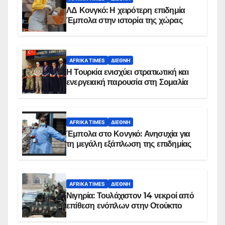
ΛΔ Κονγκό: Η χειρότερη επιδημία
Έμπολα στην ιστορία της χώρας
AFRIKA TIMES
ΔΙΕΘΝΉ
Η Τουρκία ενισχύει στρατιωτική και
ενεργειακή παρουσία στη Σομαλία
AFRIKA TIMES
ΔΙΕΘΝΉ
Έμπολα στο Κονγκό: Ανησυχία για
τη μεγάλη εξάπλωση της επιδημίας
AFRIKA TIMES
ΔΙΕΘΝΉ
Νιγηρία: Τουλάχιστον 14 νεκροί από
επίθεση ενόπλων στην Οτούκπο