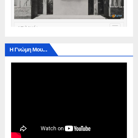
Η Γνώμη Μου…