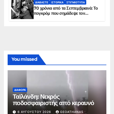
ΔΙΑΒΆΣΤΕ
ΙΣΤΟΡΙΚΆ
ΣΤΙΓΜΙΌΤΥΠΑ
70 χρόνια από τα Σεπτεμβριανά: Το
πογκρόμ που σημάδεψε τον
ελληνισμό της Κωνσταντινούπολης
You missed
ΔΙΆΦΟΡΑ
Ταϊλάνδη: Νεκρός
ποδοσφαιριστής από κεραυνό
6 ΑΥΓΟΎΣΤΟΥ 2026
GEOATHANAS