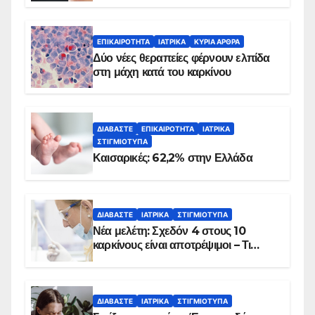
λεπτά
ΕΠΙΚΑΙΡΌΤΗΤΑ
ΙΑΤΡΙΚΆ
ΚΥΡΙΑ ΑΡΘΡΑ
Δύο νέες θεραπείες φέρνουν ελπίδα
στη μάχη κατά του καρκίνου
ΔΙΑΒΆΣΤΕ
ΕΠΙΚΑΙΡΌΤΗΤΑ
ΙΑΤΡΙΚΆ
ΣΤΙΓΜΙΌΤΥΠΑ
Καισαρικές: 62,2% στην Ελλάδα
ΔΙΑΒΆΣΤΕ
ΙΑΤΡΙΚΆ
ΣΤΙΓΜΙΌΤΥΠΑ
Νέα μελέτη: Σχεδόν 4 στους 10
καρκίνους είναι αποτρέψιμοι – Τι
δείχνουν τα στοιχεία
ΔΙΑΒΆΣΤΕ
ΙΑΤΡΙΚΆ
ΣΤΙΓΜΙΌΤΥΠΑ