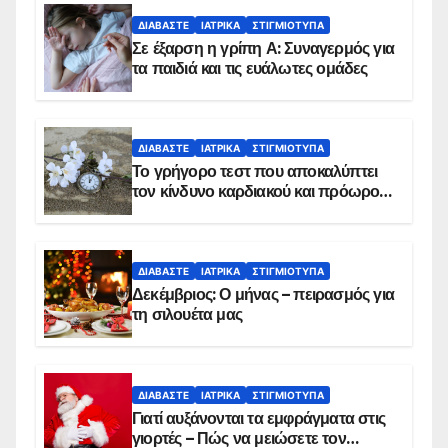
ΔΙΑΒΆΣΤΕ
ΙΑΤΡΙΚΆ
ΣΤΙΓΜΙΌΤΥΠΑ
Σε έξαρση η γρίπη Α: Συναγερμός για
τα παιδιά και τις ευάλωτες ομάδες
ΔΙΑΒΆΣΤΕ
ΙΑΤΡΙΚΆ
ΣΤΙΓΜΙΌΤΥΠΑ
Το γρήγορο τεστ που αποκαλύπτει
τον κίνδυνο καρδιακού και πρόωρου
θανάτου
ΔΙΑΒΆΣΤΕ
ΙΑΤΡΙΚΆ
ΣΤΙΓΜΙΌΤΥΠΑ
Δεκέμβριος: Ο μήνας – πειρασμός για
τη σιλουέτα μας
ΔΙΑΒΆΣΤΕ
ΙΑΤΡΙΚΆ
ΣΤΙΓΜΙΌΤΥΠΑ
Γιατί αυξάνονται τα εμφράγματα στις
γιορτές – Πώς να μειώσετε τον