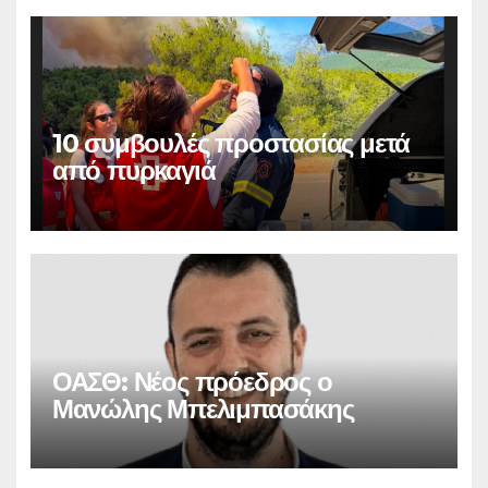
10 συμβουλές προστασίας μετά
από πυρκαγιά
ΟΑΣΘ: Νέος πρόεδρος ο
Μανώλης Μπελιμπασάκης