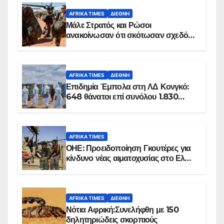
AFRIKA TIMES
ΔΙΕΘΝΉ
Μάλι: Στρατός και Ρώσοι
ανακοίνωσαν ότι σκότωσαν σχεδόν
100 τζιχαντιστές
AFRIKA TIMES
ΔΙΕΘΝΉ
Επιδημία Έμπολα στη ΛΔ Κονγκό:
648 θάνατοι επί συνόλου 1.830
επιβεβαιωμένων κρουσμάτων
AFRIKA TIMES
ΟΗΕ: Προειδοποίηση Γκουτέρες για
κίνδυνο νέας αιματοχυσίας στο Ελ
Ομπέιντ του Σουδάν
AFRIKA TIMES
ΔΙΕΘΝΉ
Νότια Αφρική:Συνελήφθη με 150
δηλητηριώδεις σκορπιούς