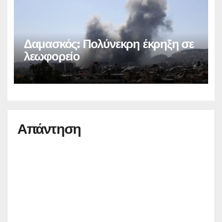
Δαμασκός: Πολύνεκρη έκρηξη σε
λεωφορείο
Απάντηση