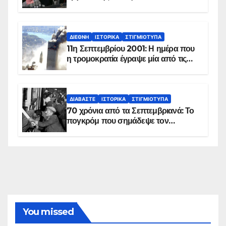
ΔΙΕΘΝΉ
ΙΣΤΟΡΙΚΆ
ΣΤΙΓΜΙΌΤΥΠΑ
11η Σεπτεμβρίου 2001: Η ημέρα που
η τρομοκρατία έγραψε μία από τις
πιο μαύρες σελίδες στην ιστορία του
πλανήτη
ΔΙΑΒΆΣΤΕ
ΙΣΤΟΡΙΚΆ
ΣΤΙΓΜΙΌΤΥΠΑ
70 χρόνια από τα Σεπτεμβριανά: Το
πογκρόμ που σημάδεψε τον
ελληνισμό της Κωνσταντινούπολης
You missed