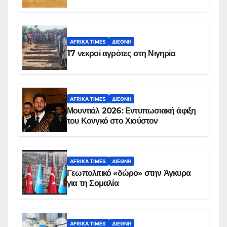
AFRIKA TIMES
ΔΙΕΘΝΉ
17 νεκροί αγρότες στη Νιγηρία
AFRIKA TIMES
ΔΙΕΘΝΉ
Μουντιάλ 2026: Εντυπωσιακή άφιξη
του Κονγκό στο Χιούστον
AFRIKA TIMES
ΔΙΕΘΝΉ
Γεωπολιτικό «δώρο» στην Άγκυρα
για τη Σομαλία
AFRIKA TIMES
ΔΙΕΘΝΉ