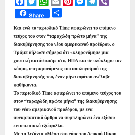
F
T
W
E
Pi
M
T
Vi
a
w
h
m
nt
e
el
b
Μ
Share
c
itt
at
ai
er
s
e
er
οι
e
er
s
l
e
s
gr
Και ενώ το περιοδικό Time αφιερώνει το επόμενο
ρ
τεύχος του στον “ταραχώδη πρώτο μήνα” της
b
A
st
e
a
α
διακυβέρνησης του νέου αμερικανού προέδρου, ο
o
p
n
m
σ
Τράμπ δήλωσε σήμερα ότι «κληρονόμησε μια
o
p
g
τε
χαοτική κατάσταση» στις ΗΠΑ και σε ολόκληρο τον
k
er
ίτ
κόσμο, υπεραμυνόμενος του απολογισμού της
διακυβέρνησής του, έναν μήνα αφότου ανέλαβε
ε
καθήκοντα.
Το περιοδικό Time αφιερώνει το επόμενο τεύχος του
στον “ταραχώδη πρώτο μήνα” της διακυβέρνησης
του νέου αμερικανού προέδρου, με ενα
συναρπαστικό άρθρο να συμπληρώνει ένα εξίσου
εντυπωσιακό εξώφυλλο.
Με τη λεζάντα «Μέσα στο χάος του Λευκού Οίκου