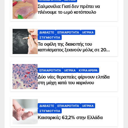
Σαλμονέλα: Γιατί δεν πρέπει να
πλένουμε το ωμό κοτόπουλο
ΔΙΑΒΆΣΤΕ
ΕΠΙΚΑΙΡΌΤΗΤΑ
ΙΑΤΡΙΚΆ
ΣΤΙΓΜΙΌΤΥΠΑ
Τα οφέλη της διακοπής του
καπνίσματος ξεκινούν μόλις σε 20
λεπτά
ΕΠΙΚΑΙΡΌΤΗΤΑ
ΙΑΤΡΙΚΆ
ΚΥΡΙΑ ΑΡΘΡΑ
Δύο νέες θεραπείες φέρνουν ελπίδα
στη μάχη κατά του καρκίνου
ΔΙΑΒΆΣΤΕ
ΕΠΙΚΑΙΡΌΤΗΤΑ
ΙΑΤΡΙΚΆ
ΣΤΙΓΜΙΌΤΥΠΑ
Καισαρικές: 62,2% στην Ελλάδα