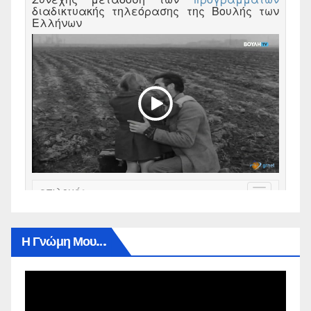
Η Γνώμη Μου…