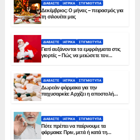
ΔΙΑΒΆΣΤΕ
ΙΑΤΡΙΚΆ
ΣΤΙΓΜΙΌΤΥΠΑ
Δεκέμβριος: Ο μήνας – πειρασμός για
τη σιλουέτα μας
ΔΙΑΒΆΣΤΕ
ΙΑΤΡΙΚΆ
ΣΤΙΓΜΙΌΤΥΠΑ
Γιατί αυξάνονται τα εμφράγματα στις
γιορτές – Πώς να μειώσετε τον
κίνδυνο, σύμφωνα με καρδιολόγο
ΔΙΑΒΆΣΤΕ
ΙΑΤΡΙΚΆ
ΣΤΙΓΜΙΌΤΥΠΑ
Δωρεάν φάρμακα για την
παχυσαρκία: Αρχίζει η αποστολή
sms για τους δικαιούχους – Οι
προϋποθέσεις ένταξης στο
πρόγραμμα
ΔΙΑΒΆΣΤΕ
ΙΑΤΡΙΚΆ
ΣΤΙΓΜΙΌΤΥΠΑ
Πότε πρέπει να παίρνουμε τα
φάρμακα: Πριν, μετά ή κατά τη
διάρκεια του φαγητού;