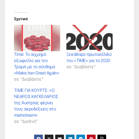
Σχετικά
Time: Το αιχμηρό
Ξεκάθαρο πρωτοσέλιδο
εξώφυλλο για τον
του «TIME» για το 2020
Τραμπ με το σύνθημα
σε "Διαβάστε"
«Make Iran Great Again»
σε "Διαβάστε"
TIME ΓΙΑ ΚΟΥΡΤΣ: «Ο
ΝΕΑΡΟΣ ΚΑΓΚΕΛΑΡΙΟΣ
της Αυστρίας φέρνει
τους ακροδεξιούς στο
mainstream»
σε "Διεθνή"