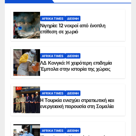
AFRIKA TIMES
ΔΙΕΘΝΉ
Νιγηρία: 12 νεκροί από ένοπλη
επίθεση σε χωριό
AFRIKA TIMES
ΔΙΕΘΝΉ
ΛΔ Κονγκό: Η χειρότερη επιδημία
Έμπολα στην ιστορία της χώρας
AFRIKA TIMES
ΔΙΕΘΝΉ
Η Τουρκία ενισχύει στρατιωτική και
ενεργειακή παρουσία στη Σομαλία
AFRIKA TIMES
ΔΙΕΘΝΉ