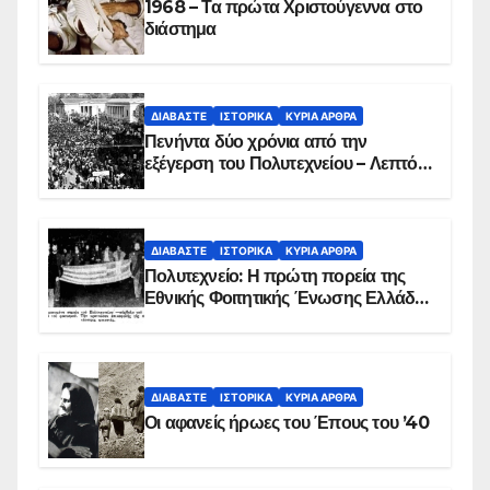
1968 – Τα πρώτα Χριστούγεννα στο
διάστημα
ΔΙΑΒΆΣΤΕ
ΙΣΤΟΡΙΚΆ
ΚΥΡΙΑ ΑΡΘΡΑ
Πενήντα δύο χρόνια από την
εξέγερση του Πολυτεχνείου – Λεπτό
προς λεπτό η εισβολή – ΦΩΤΟ και
ΒΙΝΤΕΟ
ΔΙΑΒΆΣΤΕ
ΙΣΤΟΡΙΚΆ
ΚΥΡΙΑ ΑΡΘΡΑ
Πολυτεχνείο: Η πρώτη πορεία της
Εθνικής Φοιτητικής Ένωσης Ελλάδος
στις 17 Νοεμβρίου 1975 με την
αιματοβαμμένη σημαία
ΔΙΑΒΆΣΤΕ
ΙΣΤΟΡΙΚΆ
ΚΥΡΙΑ ΑΡΘΡΑ
Οι αφανείς ήρωες του Έπους του ’40