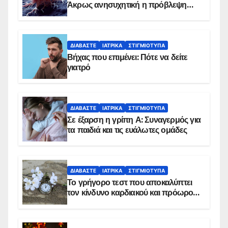
Άκρως ανησυχητική η πρόβλεψη…
ΔΙΑΒΆΣΤΕ
ΙΑΤΡΙΚΆ
ΣΤΙΓΜΙΌΤΥΠΑ
Βήχας που επιμένει: Πότε να δείτε
γιατρό
ΔΙΑΒΆΣΤΕ
ΙΑΤΡΙΚΆ
ΣΤΙΓΜΙΌΤΥΠΑ
Σε έξαρση η γρίπη Α: Συναγερμός για
τα παιδιά και τις ευάλωτες ομάδες
ΔΙΑΒΆΣΤΕ
ΙΑΤΡΙΚΆ
ΣΤΙΓΜΙΌΤΥΠΑ
Το γρήγορο τεστ που αποκαλύπτει
τον κίνδυνο καρδιακού και πρόωρου
θανάτου