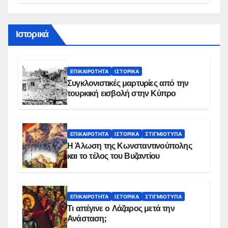
Ιστορικά
ΕΠΙΚΑΙΡΌΤΗΤΑ
ΙΣΤΟΡΙΚΆ
Συγκλονιστικές μαρτυρίες από την
τουρκική εισβολή στην Κύπρο
ΕΠΙΚΑΙΡΌΤΗΤΑ
ΙΣΤΟΡΙΚΆ
ΣΤΙΓΜΙΌΤΥΠΑ
Η Άλωση της Κωνσταντινούπολης
και το τέλος του Βυζαντίου
ΕΠΙΚΑΙΡΌΤΗΤΑ
ΙΣΤΟΡΙΚΆ
ΣΤΙΓΜΙΌΤΥΠΑ
Τι απέγινε ο Λάζαρος μετά την
Ανάσταση;