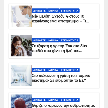
ΔΙΑΒΆΣΤΕ
ΙΑΤΡΙΚΆ
ΣΤΙΓΜΙΌΤΥΠΑ
Νέα μελέτη: Σχεδόν 4 στους 10
καρκίνους είναι αποτρέψιμοι – Τι
δείχνουν τα στοιχεία
ΔΙΑΒΆΣΤΕ
ΙΑΤΡΙΚΆ
ΣΤΙΓΜΙΌΤΥΠΑ
Σε έξαρση η γρίπη: Ένα στα δύο
παιδιά που χάνει τη ζωή του
αντιμετωπίζει υποκείμενο νόσημα –
Εμβολιασμό συνιστούν οι ειδικοί
ΔΙΑΒΆΣΤΕ
ΙΑΤΡΙΚΆ
ΣΤΙΓΜΙΌΤΥΠΑ
Στο «κόκκινο» η γρίπη το επόμενο
διάστημα- Σε ετοιμότητα το ΕΣΥ
ΔΙΑΒΆΣΤΕ
ΙΑΤΡΙΚΆ
ΣΤΙΓΜΙΌΤΥΠΑ
Θερίζει ο καρκίνος την ανθρωπότητα: