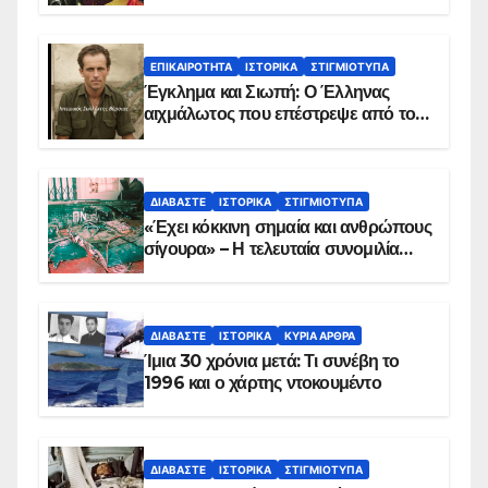
ΕΠΙΚΑΙΡΌΤΗΤΑ
ΙΣΤΟΡΙΚΆ
ΣΤΙΓΜΙΌΤΥΠΑ
Έγκλημα και Σιωπή: Ο Έλληνας
αιχμάλωτος που επέστρεψε από το
Παραπέτασμα
ΔΙΑΒΆΣΤΕ
ΙΣΤΟΡΙΚΆ
ΣΤΙΓΜΙΌΤΥΠΑ
«Έχει κόκκινη σημαία και ανθρώπους
σίγουρα» – Η τελευταία συνομιλία
των ηρώων στα Ίμια, πριν τη
συντριβή του ελικοπτέρου
ΔΙΑΒΆΣΤΕ
ΙΣΤΟΡΙΚΆ
ΚΥΡΙΑ ΑΡΘΡΑ
Ίμια 30 χρόνια μετά: Τι συνέβη το
1996 και ο χάρτης ντοκουμέντο
ΔΙΑΒΆΣΤΕ
ΙΣΤΟΡΙΚΆ
ΣΤΙΓΜΙΌΤΥΠΑ