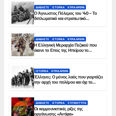
ΔΙΑΒΆΣΤΕ
ΙΣΤΟΡΙΚΆ
ΚΥΡΙΑ ΑΡΘΡΑ
Ο Άγνωστος Πόλεμος του ’40 – Το
διπλωματικό και στρατιωτικό
παρασκήνιο
ΔΙΑΒΆΣΤΕ
ΙΣΤΟΡΙΚΆ
ΚΥΡΙΑ ΑΡΘΡΑ
Η Ελληνική Μεραρχία Πεζικού που
έκανε το Επος της Ηπείρου το
χειμώνα του 1940
ΙΣΤΟΡΙΚΆ
ΚΥΡΙΑ ΑΡΘΡΑ
Έλληνες: Ο μόνος λαός που γιορτάζει
την αρχή του πολέμου και όχι το
τέλος του
ΔΙΑΒΆΣΤΕ
ΙΣΤΟΡΙΚΆ
ΣΤΙΓΜΙΌΤΥΠΑ
Οι κομμουνιστικές ρίζες της
οργάνωσης «Αντίφα»