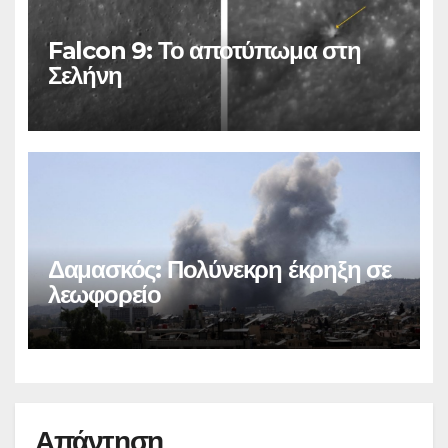
Falcon 9: Το αποτύπωμα στη
Σελήνη
Δαμασκός: Πολύνεκρη έκρηξη σε
λεωφορείο
Απάντηση