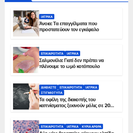
ΙΑΤΡΙΚΆ
Άνοια: Τα επαγγέλματα που
προστατεύουν τον εγκέφαλο
ΕΠΙΚΑΙΡΌΤΗΤΑ
ΙΑΤΡΙΚΆ
Σαλμονέλα: Γιατί δεν πρέπει να
πλένουμε το ωμό κοτόπουλο
ΔΙΑΒΆΣΤΕ
ΕΠΙΚΑΙΡΌΤΗΤΑ
ΙΑΤΡΙΚΆ
ΣΤΙΓΜΙΌΤΥΠΑ
Τα οφέλη της διακοπής του
καπνίσματος ξεκινούν μόλις σε 20
λεπτά
ΕΠΙΚΑΙΡΌΤΗΤΑ
ΙΑΤΡΙΚΆ
ΚΥΡΙΑ ΑΡΘΡΑ