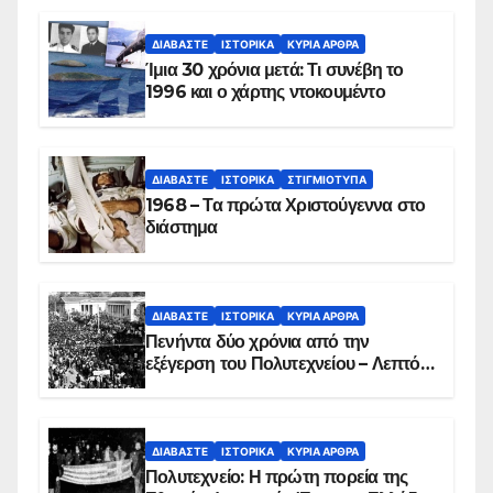
συντριβή του ελικοπτέρου
ΔΙΑΒΆΣΤΕ
ΙΣΤΟΡΙΚΆ
ΚΥΡΙΑ ΑΡΘΡΑ
Ίμια 30 χρόνια μετά: Τι συνέβη το
1996 και ο χάρτης ντοκουμέντο
ΔΙΑΒΆΣΤΕ
ΙΣΤΟΡΙΚΆ
ΣΤΙΓΜΙΌΤΥΠΑ
1968 – Τα πρώτα Χριστούγεννα στο
διάστημα
ΔΙΑΒΆΣΤΕ
ΙΣΤΟΡΙΚΆ
ΚΥΡΙΑ ΑΡΘΡΑ
Πενήντα δύο χρόνια από την
εξέγερση του Πολυτεχνείου – Λεπτό
προς λεπτό η εισβολή – ΦΩΤΟ και
ΒΙΝΤΕΟ
ΔΙΑΒΆΣΤΕ
ΙΣΤΟΡΙΚΆ
ΚΥΡΙΑ ΑΡΘΡΑ
Πολυτεχνείο: Η πρώτη πορεία της