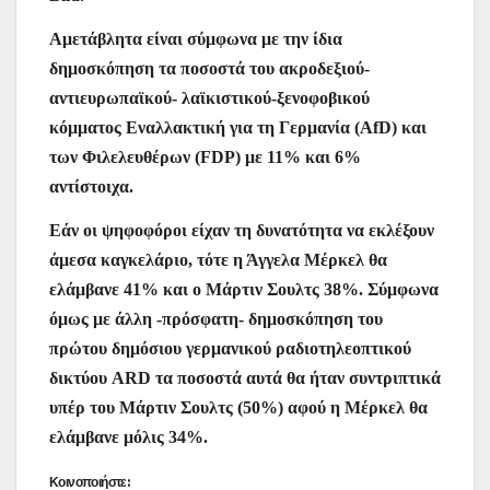
Αμετάβλητα είναι σύμφωνα με την ίδια
δημοσκόπηση τα ποσοστά του ακροδεξιού-
αντιευρωπαϊκού- λαϊκιστικού-ξενοφοβικού
κόμματος Εναλλακτική για τη Γερμανία (AfD) και
των Φιλελευθέρων (FDP) με 11% και 6%
αντίστοιχα.
Eάν οι ψηφοφόροι είχαν τη δυνατότητα να εκλέξουν
άμεσα καγκελάριο, τότε η Άγγελα Μέρκελ θα
ελάμβανε 41% και ο Μάρτιν Σουλτς 38%. Σύμφωνα
όμως με άλλη -πρόσφατη- δημοσκόπηση του
πρώτου δημόσιου γερμανικού ραδιοτηλεοπτικού
δικτύου ARD τα ποσοστά αυτά θα ήταν συντριπτικά
υπέρ του Μάρτιν Σουλτς (50%) αφού η Μέρκελ θα
ελάμβανε μόλις 34%.
Κοινοποιήστε: