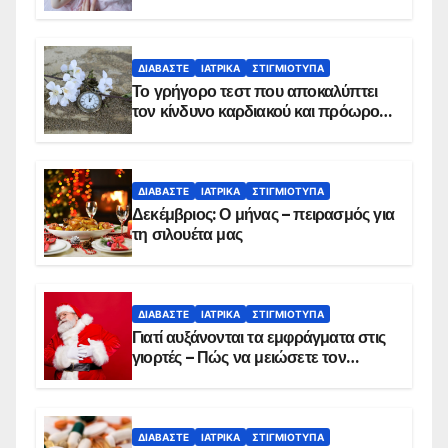
ΔΙΑΒΆΣΤΕ
ΙΑΤΡΙΚΆ
ΣΤΙΓΜΙΌΤΥΠΑ
Το γρήγορο τεστ που αποκαλύπτει
τον κίνδυνο καρδιακού και πρόωρου
θανάτου
ΔΙΑΒΆΣΤΕ
ΙΑΤΡΙΚΆ
ΣΤΙΓΜΙΌΤΥΠΑ
Δεκέμβριος: Ο μήνας – πειρασμός για
τη σιλουέτα μας
ΔΙΑΒΆΣΤΕ
ΙΑΤΡΙΚΆ
ΣΤΙΓΜΙΌΤΥΠΑ
Γιατί αυξάνονται τα εμφράγματα στις
γιορτές – Πώς να μειώσετε τον
κίνδυνο, σύμφωνα με καρδιολόγο
ΔΙΑΒΆΣΤΕ
ΙΑΤΡΙΚΆ
ΣΤΙΓΜΙΌΤΥΠΑ