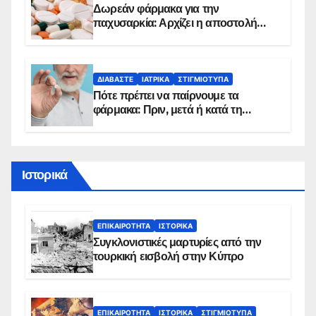
Δωρεάν φάρμακα για την
παχυσαρκία: Αρχίζει η αποστολή
sms για τους δικαιούχους – Οι
προϋποθέσεις ένταξης στο
πρόγραμμα
ΔΙΑΒΆΣΤΕ
ΙΑΤΡΙΚΆ
ΣΤΙΓΜΙΌΤΥΠΑ
Πότε πρέπει να παίρνουμε τα
φάρμακα: Πριν, μετά ή κατά τη
διάρκεια του φαγητού;
Ιστορικά
ΕΠΙΚΑΙΡΌΤΗΤΑ
ΙΣΤΟΡΙΚΆ
Συγκλονιστικές μαρτυρίες από την
τουρκική εισβολή στην Κύπρο
ΕΠΙΚΑΙΡΌΤΗΤΑ
ΙΣΤΟΡΙΚΆ
ΣΤΙΓΜΙΌΤΥΠΑ