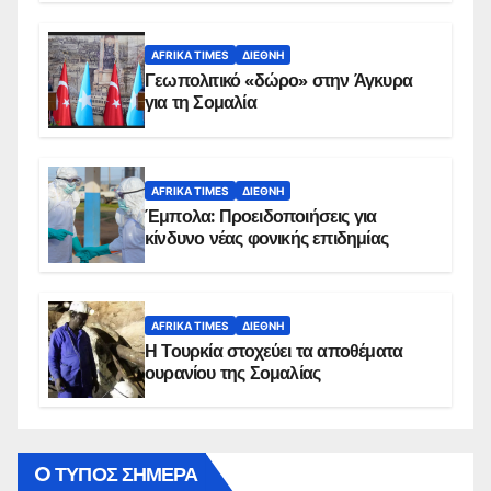
AFRIKA TIMES
ΔΙΕΘΝΉ
Γεωπολιτικό «δώρο» στην Άγκυρα
για τη Σομαλία
AFRIKA TIMES
ΔΙΕΘΝΉ
Έμπολα: Προειδοποιήσεις για
κίνδυνο νέας φονικής επιδημίας
AFRIKA TIMES
ΔΙΕΘΝΉ
Η Τουρκία στοχεύει τα αποθέματα
ουρανίου της Σομαλίας
O ΤΥΠΟΣ ΣΗΜΕΡΑ