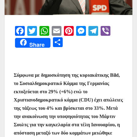
F
T
W
E
Pi
M
T
Vi
a
w
h
m
nt
e
el
b
Μ
Share
c
itt
at
ai
er
s
e
er
οι
e
er
s
l
e
s
gr
ρ
b
A
st
e
a
α
Σύμφωνα με δημοσκόπηση της κυριακάτικης Bild,
o
p
n
m
σ
το Σοσιαλδημοκρατικό Κόμμα της Γερμανίας
o
p
g
τε
εκτοξεύεται στο 29% (+6%) ενώ το
k
er
ίτ
Χριστιανοδημοκρατικό κόμμα (CDU) έχει απώλειες
ε
της τάξεως του 4% και βρίσκεται στο 33%. Μετά
την ανακοίνωση την υποψηφιότητας του Μάρτιν
Σουλτς για την καγκελαρία στα τέλη Ιανουαρίου, η
απόσταση μεταξύ των δύο κομμάτων μειώθηκε