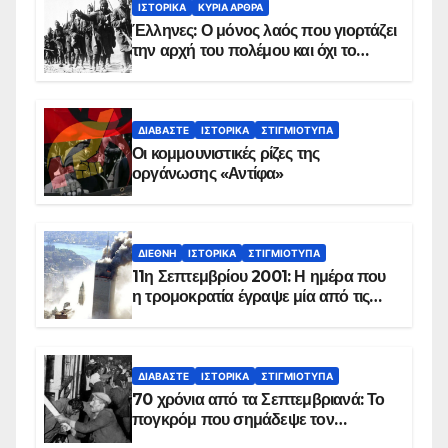
ΙΣΤΟΡΙΚΆ
ΚΥΡΙΑ ΑΡΘΡΑ
Έλληνες: Ο μόνος λαός που γιορτάζει
την αρχή του πολέμου και όχι το
τέλος του
ΔΙΑΒΆΣΤΕ
ΙΣΤΟΡΙΚΆ
ΣΤΙΓΜΙΌΤΥΠΑ
Οι κομμουνιστικές ρίζες της
οργάνωσης «Αντίφα»
ΔΙΕΘΝΉ
ΙΣΤΟΡΙΚΆ
ΣΤΙΓΜΙΌΤΥΠΑ
11η Σεπτεμβρίου 2001: Η ημέρα που
η τρομοκρατία έγραψε μία από τις
πιο μαύρες σελίδες στην ιστορία του
πλανήτη
ΔΙΑΒΆΣΤΕ
ΙΣΤΟΡΙΚΆ
ΣΤΙΓΜΙΌΤΥΠΑ
70 χρόνια από τα Σεπτεμβριανά: Το
πογκρόμ που σημάδεψε τον
ελληνισμό της Κωνσταντινούπολης