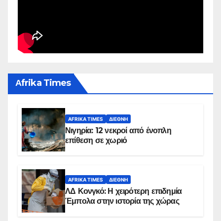
Αfrika Times
AFRIKA TIMES
ΔΙΕΘΝΉ
Νιγηρία: 12 νεκροί από ένοπλη
επίθεση σε χωριό
AFRIKA TIMES
ΔΙΕΘΝΉ
ΛΔ Κονγκό: Η χειρότερη επιδημία
Έμπολα στην ιστορία της χώρας