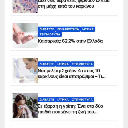
Δύο νέες θεραπείες φέρνουν ελπίδα
στη μάχη κατά του καρκίνου
ΔΙΑΒΆΣΤΕ
ΕΠΙΚΑΙΡΌΤΗΤΑ
ΙΑΤΡΙΚΆ
ΣΤΙΓΜΙΌΤΥΠΑ
Καισαρικές: 62,2% στην Ελλάδα
ΔΙΑΒΆΣΤΕ
ΙΑΤΡΙΚΆ
ΣΤΙΓΜΙΌΤΥΠΑ
Νέα μελέτη: Σχεδόν 4 στους 10
καρκίνους είναι αποτρέψιμοι – Τι
δείχνουν τα στοιχεία
ΔΙΑΒΆΣΤΕ
ΙΑΤΡΙΚΆ
ΣΤΙΓΜΙΌΤΥΠΑ
Σε έξαρση η γρίπη: Ένα στα δύο
παιδιά που χάνει τη ζωή του
αντιμετωπίζει υποκείμενο νόσημα –
Εμβολιασμό συνιστούν οι ειδικοί