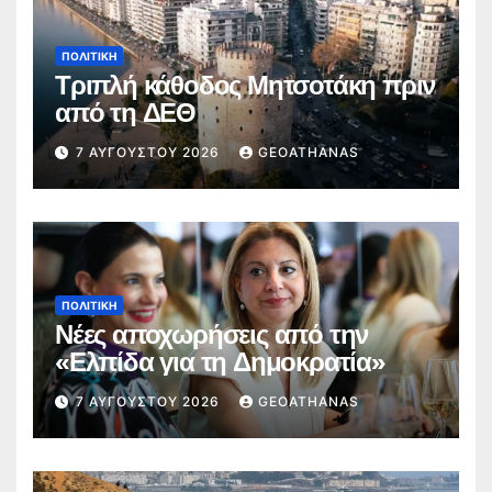
ΠΟΛΙΤΙΚΉ
Τριπλή κάθοδος Μητσοτάκη πριν
από τη ΔΕΘ
7 ΑΥΓΟΎΣΤΟΥ 2026
GEOATHANAS
ΠΟΛΙΤΙΚΉ
Νέες αποχωρήσεις από την
«Ελπίδα για τη Δημοκρατία»
7 ΑΥΓΟΎΣΤΟΥ 2026
GEOATHANAS