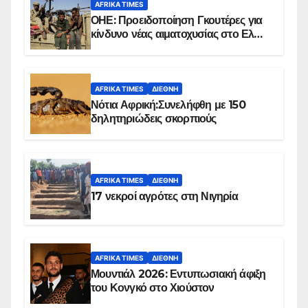
AFRIKA TIMES
ΟΗΕ: Προειδοποίηση Γκουτέρες για
κίνδυνο νέας αιματοχυσίας στο Ελ
Ομπέιντ του Σουδάν
AFRIKA TIMES
ΔΙΕΘΝΉ
Νότια Αφρική:Συνελήφθη με 150
δηλητηριώδεις σκορπιούς
AFRIKA TIMES
ΔΙΕΘΝΉ
17 νεκροί αγρότες στη Νιγηρία
AFRIKA TIMES
ΔΙΕΘΝΉ
Μουντιάλ 2026: Εντυπωσιακή άφιξη
του Κονγκό στο Χιούστον