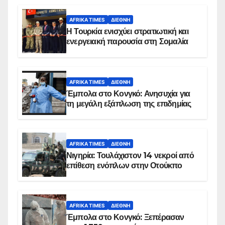
AFRIKA TIMES
ΔΙΕΘΝΉ
Η Τουρκία ενισχύει στρατιωτική και
ενεργειακή παρουσία στη Σομαλία
AFRIKA TIMES
ΔΙΕΘΝΉ
Έμπολα στο Κονγκό: Ανησυχία για
τη μεγάλη εξάπλωση της επιδημίας
AFRIKA TIMES
ΔΙΕΘΝΉ
Νιγηρία: Τουλάχιστον 14 νεκροί από
επίθεση ενόπλων στην Οτούκπο
AFRIKA TIMES
ΔΙΕΘΝΉ
Έμπολα στο Κονγκό: Ξεπέρασαν