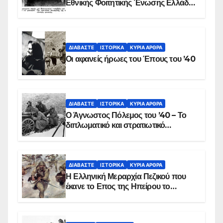
Εθνικής Φοιτητικής Ένωσης Ελλάδος
στις 17 Νοεμβρίου 1975 με την
αιματοβαμμένη σημαία
ΔΙΑΒΆΣΤΕ
ΙΣΤΟΡΙΚΆ
ΚΥΡΙΑ ΑΡΘΡΑ
Οι αφανείς ήρωες του Έπους του ’40
ΔΙΑΒΆΣΤΕ
ΙΣΤΟΡΙΚΆ
ΚΥΡΙΑ ΑΡΘΡΑ
Ο Άγνωστος Πόλεμος του ’40 – Το
διπλωματικό και στρατιωτικό
παρασκήνιο
ΔΙΑΒΆΣΤΕ
ΙΣΤΟΡΙΚΆ
ΚΥΡΙΑ ΑΡΘΡΑ
Η Ελληνική Μεραρχία Πεζικού που
έκανε το Επος της Ηπείρου το
χειμώνα του 1940