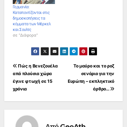
Γερμανία:
Καταποντίζονται στις
δημοσκοπήσεις τα
κόμματα των Μέρκελ
και Σουλτς
σε "Διάφορα"
Πλοήγηση
Πώς η Βενεζουέλα
Το μαύρο και το ροζ
από πλούσια χώρα
σενάριο για την
άρθρων
έγινε φτωχή σε 15
Ευρώπη – εκπληκτικό
χρόνια
άρθρο…
Από
GeoAth