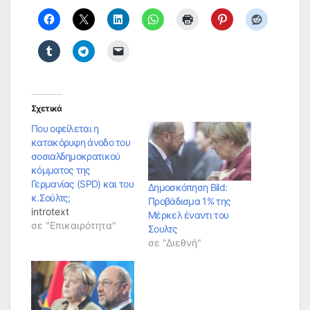
Σχετικά
Που οφείλεται η
κατακόρυφη άνοδο του
σοσιαλδημοκρατικού
κόμματος της
Γερμανίας (SPD) και του
Δημοσκόπηση Bild:
κ.Σούλτς;
Προβάδισμα 1% της
introtext
Μέρκελ έναντι του
σε "Επικαιρότητα"
Σουλτς
σε "Διεθνή"