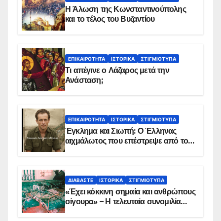
Η Άλωση της Κωνσταντινούπολης
και το τέλος του Βυζαντίου
ΕΠΙΚΑΙΡΌΤΗΤΑ
ΙΣΤΟΡΙΚΆ
ΣΤΙΓΜΙΌΤΥΠΑ
Τι απέγινε ο Λάζαρος μετά την
Ανάσταση;
ΕΠΙΚΑΙΡΌΤΗΤΑ
ΙΣΤΟΡΙΚΆ
ΣΤΙΓΜΙΌΤΥΠΑ
Έγκλημα και Σιωπή: Ο Έλληνας
αιχμάλωτος που επέστρεψε από το
Παραπέτασμα
ΔΙΑΒΆΣΤΕ
ΙΣΤΟΡΙΚΆ
ΣΤΙΓΜΙΌΤΥΠΑ
«Έχει κόκκινη σημαία και ανθρώπους
σίγουρα» – Η τελευταία συνομιλία
των ηρώων στα Ίμια, πριν τη