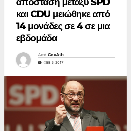
απόσταση μεταξύ SPD
και CDU μειώθηκε από
14 μονάδες σε 4 σε μια
εβδομάδα
Από
GeoAth
ΦΕΒ 5, 2017