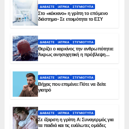
ΔΙΑΒΆΣΤΕ
ΙΑΤΡΙΚΆ
ΣΤΙΓΜΙΌΤΥΠΑ
Στο «κόκκινο» η γρίπη το επόμενο
διάστημα- Σε ετοιμότητα το ΕΣΥ
ΔΙΑΒΆΣΤΕ
ΙΑΤΡΙΚΆ
ΣΤΙΓΜΙΌΤΥΠΑ
Θερίζει ο καρκίνος την ανθρωπότητα:
Άκρως ανησυχητική η πρόβλεψη…
ΔΙΑΒΆΣΤΕ
ΙΑΤΡΙΚΆ
ΣΤΙΓΜΙΌΤΥΠΑ
Βήχας που επιμένει: Πότε να δείτε
γιατρό
ΔΙΑΒΆΣΤΕ
ΙΑΤΡΙΚΆ
ΣΤΙΓΜΙΌΤΥΠΑ
Σε έξαρση η γρίπη Α: Συναγερμός για
τα παιδιά και τις ευάλωτες ομάδες