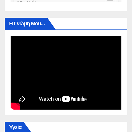
Η Γνώμη Μου…
Yγεία