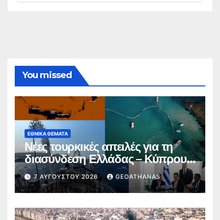
You missed
ΕΘΝΙΚΆ ΘΈΜΑΤΑ
Νέες τουρκικές απειλές για τη
διασύνδεση Ελλάδας – Κύπρου –
Ισραήλ
7 ΑΥΓΟΎΣΤΟΥ 2026
GEOATHANAS