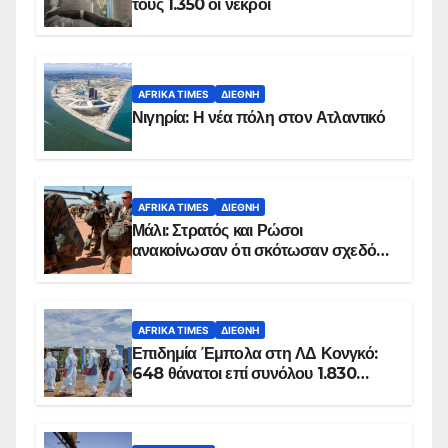
τους 1.350 οι νεκροί
AFRIKA TIMES
ΔΙΕΘΝΉ
Νιγηρία: Η νέα πόλη στον Ατλαντικό
AFRIKA TIMES
ΔΙΕΘΝΉ
Μάλι: Στρατός και Ρώσοι
ανακοίνωσαν ότι σκότωσαν σχεδόν
100 τζιχαντιστές
AFRIKA TIMES
ΔΙΕΘΝΉ
Επιδημία Έμπολα στη ΛΔ Κονγκό:
648 θάνατοι επί συνόλου 1.830
επιβεβαιωμένων κρουσμάτων