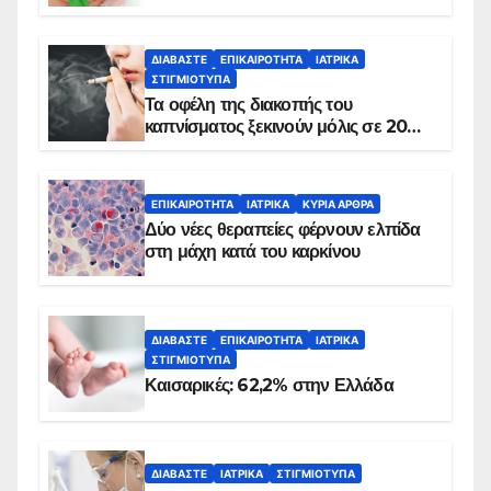
ΔΙΑΒΆΣΤΕ
ΕΠΙΚΑΙΡΌΤΗΤΑ
ΙΑΤΡΙΚΆ
ΣΤΙΓΜΙΌΤΥΠΑ
Τα οφέλη της διακοπής του
καπνίσματος ξεκινούν μόλις σε 20
λεπτά
ΕΠΙΚΑΙΡΌΤΗΤΑ
ΙΑΤΡΙΚΆ
ΚΥΡΙΑ ΑΡΘΡΑ
Δύο νέες θεραπείες φέρνουν ελπίδα
στη μάχη κατά του καρκίνου
ΔΙΑΒΆΣΤΕ
ΕΠΙΚΑΙΡΌΤΗΤΑ
ΙΑΤΡΙΚΆ
ΣΤΙΓΜΙΌΤΥΠΑ
Καισαρικές: 62,2% στην Ελλάδα
ΔΙΑΒΆΣΤΕ
ΙΑΤΡΙΚΆ
ΣΤΙΓΜΙΌΤΥΠΑ