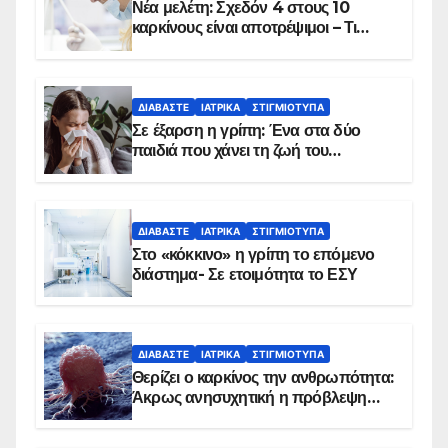
Νέα μελέτη: Σχεδόν 4 στους 10
καρκίνους είναι αποτρέψιμοι – Τι
δείχνουν τα στοιχεία
ΔΙΑΒΆΣΤΕ
ΙΑΤΡΙΚΆ
ΣΤΙΓΜΙΌΤΥΠΑ
Σε έξαρση η γρίπη: Ένα στα δύο
παιδιά που χάνει τη ζωή του
αντιμετωπίζει υποκείμενο νόσημα –
Εμβολιασμό συνιστούν οι ειδικοί
ΔΙΑΒΆΣΤΕ
ΙΑΤΡΙΚΆ
ΣΤΙΓΜΙΌΤΥΠΑ
Στο «κόκκινο» η γρίπη το επόμενο
διάστημα- Σε ετοιμότητα το ΕΣΥ
ΔΙΑΒΆΣΤΕ
ΙΑΤΡΙΚΆ
ΣΤΙΓΜΙΌΤΥΠΑ
Θερίζει ο καρκίνος την ανθρωπότητα:
Άκρως ανησυχητική η πρόβλεψη…