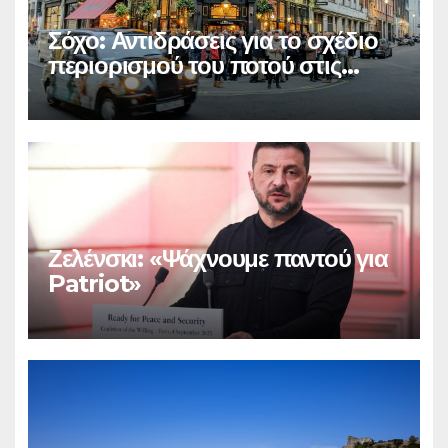
Σόχο: Αντιδράσεις για το σχέδιο
περιορισμού του ποτού στις
παμπ
Ζελένσκι: «Ψάχνουμε παντού για
Patriot»