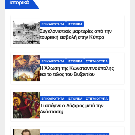
Ιστορικά
ΕΠΙΚΑΙΡΌΤΗΤΑ
ΙΣΤΟΡΙΚΆ
Συγκλονιστικές μαρτυρίες από την
τουρκική εισβολή στην Κύπρο
ΕΠΙΚΑΙΡΌΤΗΤΑ
ΙΣΤΟΡΙΚΆ
ΣΤΙΓΜΙΌΤΥΠΑ
Η Άλωση της Κωνσταντινούπολης
και το τέλος του Βυζαντίου
ΕΠΙΚΑΙΡΌΤΗΤΑ
ΙΣΤΟΡΙΚΆ
ΣΤΙΓΜΙΌΤΥΠΑ
Τι απέγινε ο Λάζαρος μετά την
Ανάσταση;