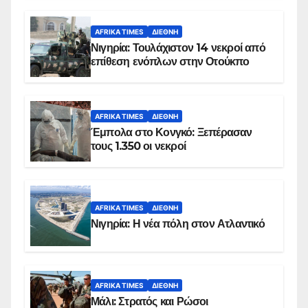
AFRIKA TIMES
ΔΙΕΘΝΉ
Νιγηρία: Τουλάχιστον 14 νεκροί από
επίθεση ενόπλων στην Οτούκπο
AFRIKA TIMES
ΔΙΕΘΝΉ
Έμπολα στο Κονγκό: Ξεπέρασαν
τους 1.350 οι νεκροί
AFRIKA TIMES
ΔΙΕΘΝΉ
Νιγηρία: Η νέα πόλη στον Ατλαντικό
AFRIKA TIMES
ΔΙΕΘΝΉ
Μάλι: Στρατός και Ρώσοι