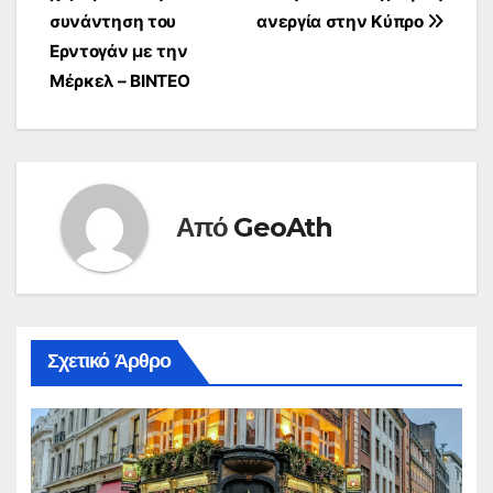
άρθρων
συνάντηση του
ανεργία στην Κύπρο
Ερντογάν με την
Μέρκελ – ΒΙΝΤΕΟ
Από
GeoAth
Σχετικό Άρθρο