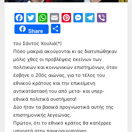
F
T
W
E
Pi
M
T
Vi
a
w
h
m
nt
e
el
b
Μ
Share
c
itt
at
ai
er
s
e
er
οι
e
er
s
l
e
s
gr
του Σάντος Χουλιά(*)
ρ
Πόσο μακριά ακούγονται κι ας διατυπώθηκαν
b
A
st
e
a
α
μόλις χθες οι προβλέψεις εκείνων των
o
p
n
m
σ
πολιτικών και κοινωνικών επιστημόνων, όταν
o
p
g
τε
έσβηνε ο 20ός αιώνας, για το τέλος του
k
er
ίτ
εθνικού κράτους και την επικείμενη
αντικατάστασή του από μετα- και υπερ-
ε
εθνικά πολιτικά συστήματα!
Δύο ήταν τα βασικά προγνωστικά αυτής της
επιστημονικής λεγεώνας.
Πρώτον, ότι το εθνικό κράτος θα κατέρρεε
μπροστά στην παγκοσμιοποίηση.