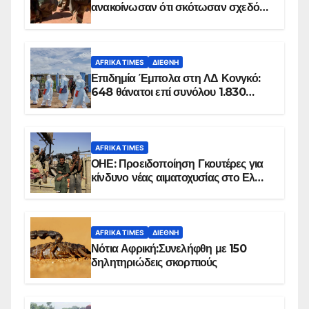
ανακοίνωσαν ότι σκότωσαν σχεδόν
100 τζιχαντιστές
AFRIKA TIMES
ΔΙΕΘΝΉ
Επιδημία Έμπολα στη ΛΔ Κονγκό:
648 θάνατοι επί συνόλου 1.830
επιβεβαιωμένων κρουσμάτων
AFRIKA TIMES
ΟΗΕ: Προειδοποίηση Γκουτέρες για
κίνδυνο νέας αιματοχυσίας στο Ελ
Ομπέιντ του Σουδάν
AFRIKA TIMES
ΔΙΕΘΝΉ
Νότια Αφρική:Συνελήφθη με 150
δηλητηριώδεις σκορπιούς