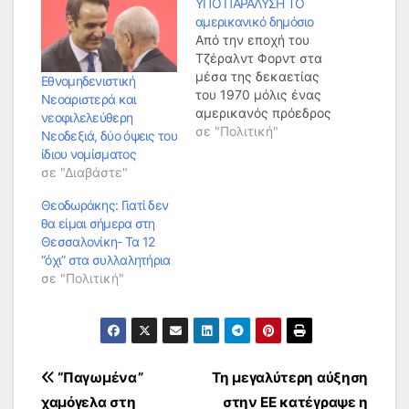
ΥΠΟ ΠΑΡΑΛΥΣΗ ΤΟ
αμερικανικό δημόσιο
Από την εποχή του
Τζέραλντ Φορντ στα
μέσα της δεκαετίας
Εθνομηδενιστική
του 1970 μόλις ένας
Νεοαριστερά και
αμερικανός πρόεδρος
νεοφιλελεύθερη
κατάφερε να
σε "Πολιτική"
Νεοδεξιά, δύο όψεις του
κυβερνήσει χωρίς να
ίδιου νομίσματος
ανασταλεί η
σε "Διαβάστε"
λειτουργία του
κρατικού
Θεοδωράκης: Γιατί δεν
μηχανισμού: ήταν ο
θα είμαι σήμερα στη
Τζορτζ Μπους ο
Θεσσαλονίκη- Τα 12
νεότερος μεταξύ
“όχι” στα συλλαλητήρια
2001 και 2009. Το
σε "Πολιτική"
μεγαλύτερο σε
διάρκεια shutdown
καταγράφηκε κατά
την προεδρία του
Μπιλ Κλίντον την…
Πλοήγηση
“Παγωμένα”
Τη μεγαλύτερη αύξηση
χαμόγελα στη
στην ΕΕ κατέγραψε η