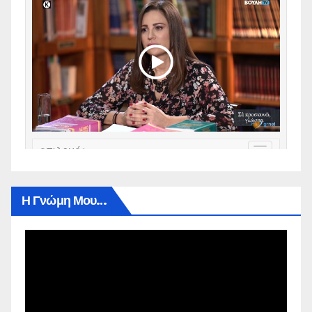
Η Γνώμη Μου…