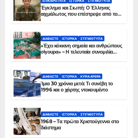
ΕΠΙΚΑΙΡΌΤΗΤΑ
ΙΣΤΟΡΙΚΆ
ΣΤΙΓΜΙΌΤΥΠΑ
Έγκλημα και Σιωπή: Ο Έλληνας
αιχμάλωτος που επέστρεψε από το
Παραπέτασμα
ΔΙΑΒΆΣΤΕ
ΙΣΤΟΡΙΚΆ
ΣΤΙΓΜΙΌΤΥΠΑ
«Έχει κόκκινη σημαία και ανθρώπους
σίγουρα» – Η τελευταία συνομιλία
των ηρώων στα Ίμια, πριν τη
συντριβή του ελικοπτέρου
ΔΙΑΒΆΣΤΕ
ΙΣΤΟΡΙΚΆ
ΚΥΡΙΑ ΑΡΘΡΑ
Ίμια 30 χρόνια μετά: Τι συνέβη το
1996 και ο χάρτης ντοκουμέντο
ΔΙΑΒΆΣΤΕ
ΙΣΤΟΡΙΚΆ
ΣΤΙΓΜΙΌΤΥΠΑ
1968 – Τα πρώτα Χριστούγεννα στο
διάστημα