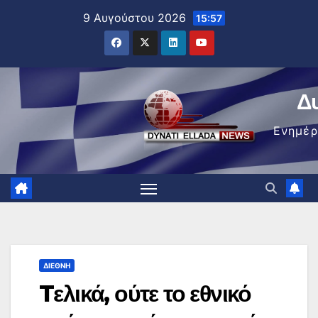
Μετάβαση
9 Αυγούστου 2026
15:57
στο
περιεχόμενο
Δ
Ενημέ
ΔΙΕΘΝΉ
Tελικά, ούτε το εθνικό