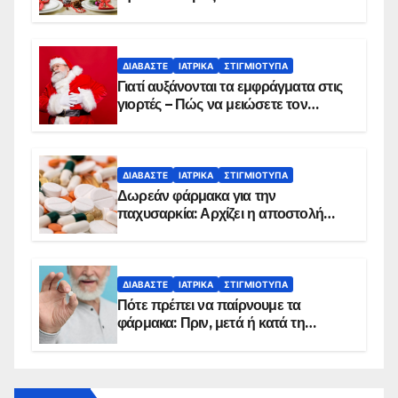
ΔΙΑΒΆΣΤΕ
ΙΑΤΡΙΚΆ
ΣΤΙΓΜΙΌΤΥΠΑ
Γιατί αυξάνονται τα εμφράγματα στις
γιορτές – Πώς να μειώσετε τον
κίνδυνο, σύμφωνα με καρδιολόγο
ΔΙΑΒΆΣΤΕ
ΙΑΤΡΙΚΆ
ΣΤΙΓΜΙΌΤΥΠΑ
Δωρεάν φάρμακα για την
παχυσαρκία: Αρχίζει η αποστολή
sms για τους δικαιούχους – Οι
προϋποθέσεις ένταξης στο
πρόγραμμα
ΔΙΑΒΆΣΤΕ
ΙΑΤΡΙΚΆ
ΣΤΙΓΜΙΌΤΥΠΑ
Πότε πρέπει να παίρνουμε τα
φάρμακα: Πριν, μετά ή κατά τη
διάρκεια του φαγητού;