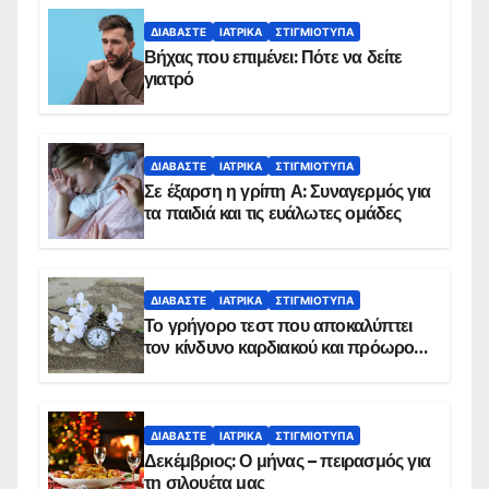
ΔΙΑΒΆΣΤΕ
ΙΑΤΡΙΚΆ
ΣΤΙΓΜΙΌΤΥΠΑ
Βήχας που επιμένει: Πότε να δείτε
γιατρό
ΔΙΑΒΆΣΤΕ
ΙΑΤΡΙΚΆ
ΣΤΙΓΜΙΌΤΥΠΑ
Σε έξαρση η γρίπη Α: Συναγερμός για
τα παιδιά και τις ευάλωτες ομάδες
ΔΙΑΒΆΣΤΕ
ΙΑΤΡΙΚΆ
ΣΤΙΓΜΙΌΤΥΠΑ
Το γρήγορο τεστ που αποκαλύπτει
τον κίνδυνο καρδιακού και πρόωρου
θανάτου
ΔΙΑΒΆΣΤΕ
ΙΑΤΡΙΚΆ
ΣΤΙΓΜΙΌΤΥΠΑ
Δεκέμβριος: Ο μήνας – πειρασμός για
τη σιλουέτα μας