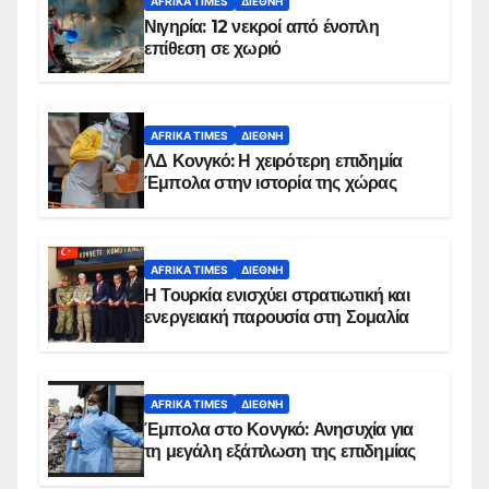
AFRIKA TIMES
ΔΙΕΘΝΉ
Νιγηρία: 12 νεκροί από ένοπλη
επίθεση σε χωριό
AFRIKA TIMES
ΔΙΕΘΝΉ
ΛΔ Κονγκό: Η χειρότερη επιδημία
Έμπολα στην ιστορία της χώρας
AFRIKA TIMES
ΔΙΕΘΝΉ
Η Τουρκία ενισχύει στρατιωτική και
ενεργειακή παρουσία στη Σομαλία
AFRIKA TIMES
ΔΙΕΘΝΉ
Έμπολα στο Κονγκό: Ανησυχία για
τη μεγάλη εξάπλωση της επιδημίας