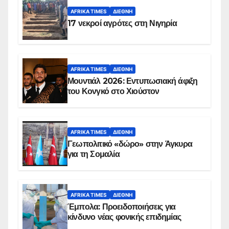
AFRIKA TIMES
ΔΙΕΘΝΉ
17 νεκροί αγρότες στη Νιγηρία
AFRIKA TIMES
ΔΙΕΘΝΉ
Μουντιάλ 2026: Εντυπωσιακή άφιξη
του Κονγκό στο Χιούστον
AFRIKA TIMES
ΔΙΕΘΝΉ
Γεωπολιτικό «δώρο» στην Άγκυρα
για τη Σομαλία
AFRIKA TIMES
ΔΙΕΘΝΉ
Έμπολα: Προειδοποιήσεις για
κίνδυνο νέας φονικής επιδημίας