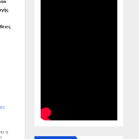
νου
ογής
θειες
ζες
ει η
).