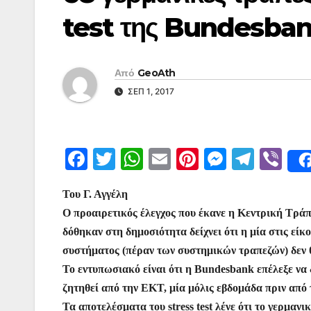
test της Bundesba
Από
GeoAth
ΣΕΠ 1, 2017
F
T
W
E
Pi
M
T
Vi
a
w
h
m
nt
e
el
b
Του Γ. Αγγέλη
c
itt
at
ai
er
s
e
er
Ο προαιρετικός έλεγχος που έκανε η Κεντρική Τράπ
e
er
s
l
e
s
gr
δόθηκαν στη δημοσιότητα δείχνει ότι η μία στις είκ
b
A
st
e
a
συστήματος (πέραν των συστημικών τραπεζών) δεν θ
o
p
n
m
Το εντυπωσιακό είναι ότι η Bundesbank επέλεξε να δ
o
p
g
ζητηθεί από την ΕΚΤ, μία μόλις εβδομάδα πριν από
Τα αποτελέσματα του stress test λένε ότι το γερμα