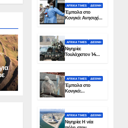
AFRIKA TIMES
ΔΙΕΘΝΉ
Έμπολα στο
Κονγκό: Ανησυχία
για τη μεγάλη
εξάπλωση της
επιδημίας
AFRIKA TIMES
ΔΙΕΘΝΉ
Νιγηρία:
Τουλάχιστον 14
νεκροί από
επίθεση ενόπλων
για
στην Οτούκπο
ώε
AFRIKA TIMES
ΔΙΕΘΝΉ
Έμπολα στο
Κονγκό:
Ξεπέρασαν τους
1.350 οι νεκροί
AFRIKA TIMES
ΔΙΕΘΝΉ
Νιγηρία: Η νέα
πόλη στον