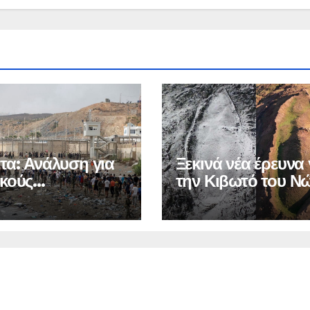
τα: Ανάλυση για
Ξεκινά νέα έρευνα 
κούς
την Κιβωτό του Ν
ριασμούς και τη
ναστευτική κρίση