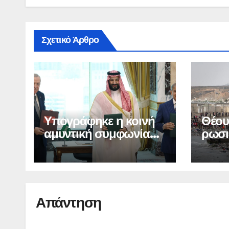
Σχετικό Άρθρο
Υπογράφηκε η κοινή
Θέου
αμυντική συμφωνία
ρωσι
της Μέκκας
λογα
μετα
Απάντηση