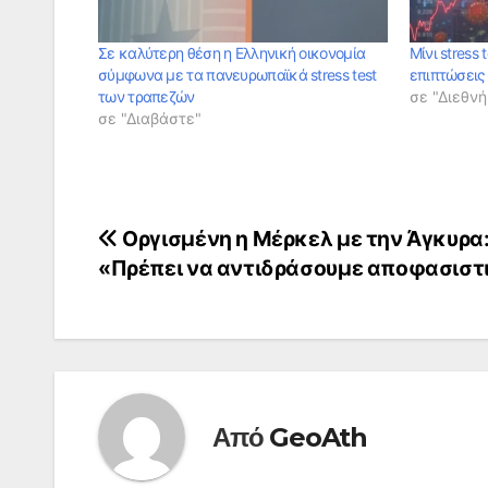
Σε καλύτερη θέση η Ελληνική οικονομία
Μίνι stress 
σύμφωνα με τα πανευρωπαϊκά stress test
επιπτώσεις
των τραπεζών
σε "Διεθνή
σε "Διαβάστε"
Πλοήγηση
Οργισμένη η Μέρκελ με την Άγκυρα
«Πρέπει να αντιδράσουμε αποφασιστ
άρθρων
Από
GeoAth