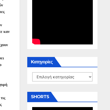
ύν
ιες
ύν
τε καν
έχουν
ψει
Kατηγορίες
ο
Kατηγορίες
σχυρή
SHORTS
 τις
ς