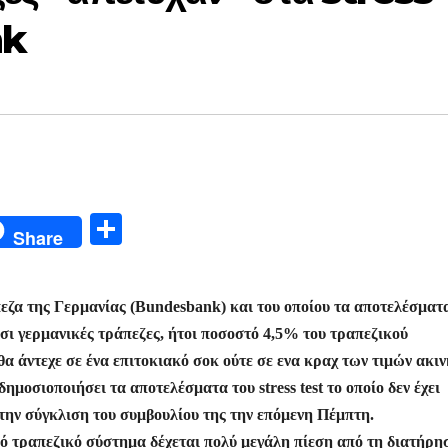
nk
Μ
Share
οι
ρ
εζα της Γερμανίας (Bundesbank) και του οποίου τα αποτελέσματ
α
οσι γερμανικές τράπεζες, ήτοι ποσοστό 4,5% του τραπεζικού
σ
α άντεχε σε ένα επιτοκιακό σοκ ούτε σε ενα κραχ των τιμών ακι
τε
ημοσιοποιήσει τα αποτελέσματα του stress test το οποίο δεν έχει
ίτ
 την σύγκλιση του συμβουλίου της την επόμενη Πέμπτη.
νικό τραπεζικό σύστημα δέχεται πολύ μεγάλη πίεση από τη διατήρη