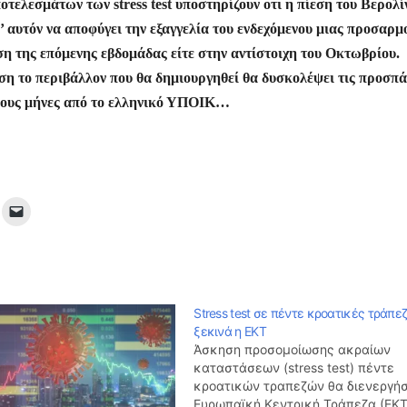
οτελεσμάτων των stress test υποστηρίζουν οτι η πίεση του Βερολί
ι’ αυτόν να αποφύγει την εξαγγελία του ενδεχόμενου μιας προσαρμ
ση της επόμενης εβδομάδας είτε στην αντίστοιχη του Οκτωβρίου.
ση το περιβάλλον που θα δημιουργηθεί θα δυσκολέψει τις προσπά
ενους μήνες από το ελληνικό ΥΠΟΙΚ…
Stress test σε πέντε κροατικές τράπε
ξεκινά η ΕΚΤ
Άσκηση προσομοίωσης ακραίων
καταστάσεων (stress test) πέντε
κροατικών τραπεζών θα διενεργήσ
Ευρωπαϊκή Κεντρική Τράπεζα (ΕΚΤ