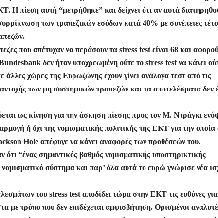
ε
Τ. Η πίεση αυτή “μετρήθηκε” και δείχνει ότι αν αυτά διατηρηθο
ν συρρίκνωση των τραπεζικών εσόδων κατά 40% με συνέπειες τέτο
απεζών.
ζες που απέτυχαν να περάσουν τα stress test είναι 68 και αφορο
Bundesbank δεν ήταν υποχρεωμένη ούτε το stress test να κάνει ού
ε άλλες χώρες της Ευρωζώνης έχουν γίνει ανάλογα τεστ από τις
ς αντοχής των μη συστημικών τραπεζών και τα αποτελέσματα δεν 
εται ως κίνηση για την άσκηση πίεσης προς τον Μ. Ντράγκι ενό
αρμογή ή όχι της νομισματικής πολιτικής της ΕΚΤ για την οποία 
ackson Hole απέφυγε να κάνει αναφορές των προθέσεών του.
ν ότι “ένας σημαντικός βαθμός νομισματικής υποστηρικτικής
ό νομισματικό σύστημα και παρ’ όλα αυτά το ευρώ γνώρισε νέα ι
σμάτων του stress test αποδίδει τώρα στην ΕΚΤ τις ευθύνες για
στα με τρόπο που δεν επιδέχεται αμφισβήτηση. Ορισμένοι αναλυτέ