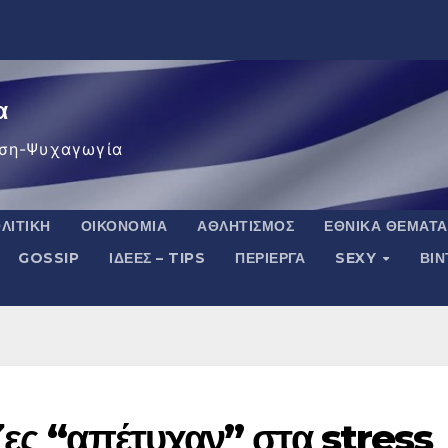
α
ση-Ψυχαγωγία
ΛΙΤΙΚΉ
ΟΙΚΟΝΟΜΊΑ
ΑΘΛΗΤΙΣΜΌΣ
ΕΘΝΙΚΆ ΘΈΜΑΤΑ
GOSSIP
ΙΔΈΕΣ – TIPS
ΠΕΡΊΕΡΓΑ
SEXY
ΒΙ
ζες “απέτυχαν” στα stress