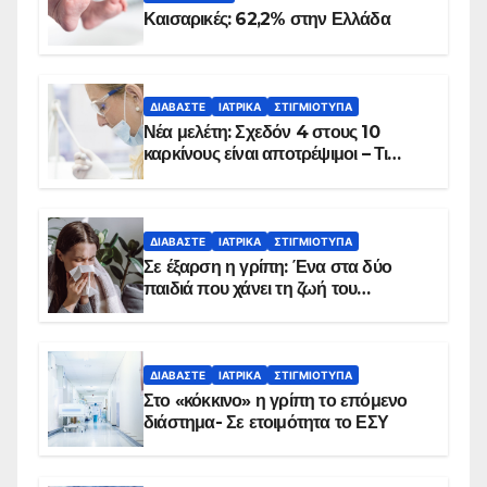
Καισαρικές: 62,2% στην Ελλάδα
ΔΙΑΒΆΣΤΕ
ΙΑΤΡΙΚΆ
ΣΤΙΓΜΙΌΤΥΠΑ
Νέα μελέτη: Σχεδόν 4 στους 10
καρκίνους είναι αποτρέψιμοι – Τι
δείχνουν τα στοιχεία
ΔΙΑΒΆΣΤΕ
ΙΑΤΡΙΚΆ
ΣΤΙΓΜΙΌΤΥΠΑ
Σε έξαρση η γρίπη: Ένα στα δύο
παιδιά που χάνει τη ζωή του
αντιμετωπίζει υποκείμενο νόσημα –
Εμβολιασμό συνιστούν οι ειδικοί
ΔΙΑΒΆΣΤΕ
ΙΑΤΡΙΚΆ
ΣΤΙΓΜΙΌΤΥΠΑ
Στο «κόκκινο» η γρίπη το επόμενο
διάστημα- Σε ετοιμότητα το ΕΣΥ