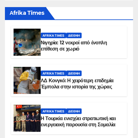
Αfrika Times
AFRIKA TIMES
ΔΙΕΘΝΉ
Νιγηρία: 12 νεκροί από ένοπλη
επίθεση σε χωριό
AFRIKA TIMES
ΔΙΕΘΝΉ
ΛΔ Κονγκό: Η χειρότερη επιδημία
Έμπολα στην ιστορία της χώρας
AFRIKA TIMES
ΔΙΕΘΝΉ
Η Τουρκία ενισχύει στρατιωτική και
ενεργειακή παρουσία στη Σομαλία