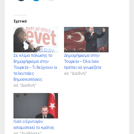
Σχετικά
Σε κλίμα πόλωσης το
Δημοψήφισμα στην
δημοψήφισμα στην
Τουρκία – Όλα όσα
Τουρκία – Τι δείχνουν οι
πρέπει να γνωρίζετε
τελευταίες
σε "Διεθνή"
δημοσκοπήσεις
σε "Διεθνή"
Γιατί ο Ερντογάν
ισλαμοποιεί το κράτος
σε "Διαβάστε"