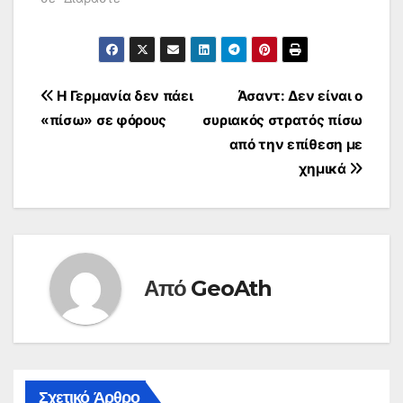
Πλοήγηση
Η Γερμανία δεν πάει
Άσαντ: Δεν είναι ο
«πίσω» σε φόρους
συριακός στρατός πίσω
άρθρων
από την επίθεση με
χημικά
Από
GeoAth
Σχετικό Άρθρο