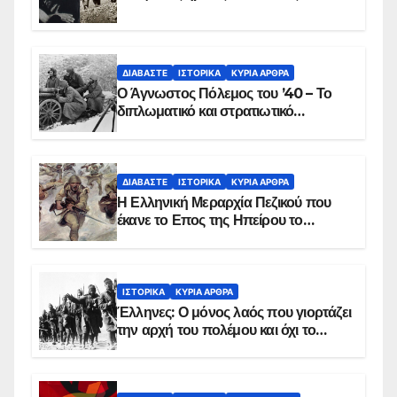
ΔΙΑΒΆΣΤΕ
ΙΣΤΟΡΙΚΆ
ΚΥΡΙΑ ΑΡΘΡΑ
Ο Άγνωστος Πόλεμος του ’40 – Το
διπλωματικό και στρατιωτικό
παρασκήνιο
ΔΙΑΒΆΣΤΕ
ΙΣΤΟΡΙΚΆ
ΚΥΡΙΑ ΑΡΘΡΑ
Η Ελληνική Μεραρχία Πεζικού που
έκανε το Επος της Ηπείρου το
χειμώνα του 1940
ΙΣΤΟΡΙΚΆ
ΚΥΡΙΑ ΑΡΘΡΑ
Έλληνες: Ο μόνος λαός που γιορτάζει
την αρχή του πολέμου και όχι το
τέλος του