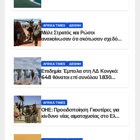
AFRIKA TIMES
ΔΙΕΘΝΉ
Μάλι: Στρατός και Ρώσοι
ανακοίνωσαν ότι σκότωσαν σχεδόν
100 τζιχαντιστές
AFRIKA TIMES
ΔΙΕΘΝΉ
Επιδημία Έμπολα στη ΛΔ Κονγκό:
648 θάνατοι επί συνόλου 1.830
επιβεβαιωμένων κρουσμάτων
AFRIKA TIMES
ΟΗΕ: Προειδοποίηση Γκουτέρες για
κίνδυνο νέας αιματοχυσίας στο Ελ
Ομπέιντ του Σουδάν