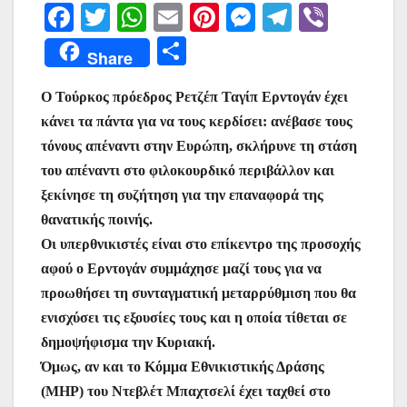
F
T
W
E
Pi
M
T
Vi
a
w
h
m
nt
e
el
b
Μ
Share
c
itt
at
ai
er
s
e
er
οι
e
er
s
l
e
s
gr
Ο Τούρκος πρόεδρος Ρετζέπ Ταγίπ Ερντογάν έχει
ρ
κάνει τα πάντα για να τους κερδίσει: ανέβασε τους
b
A
st
e
a
α
τόνους απέναντι στην Ευρώπη, σκλήρυνε τη στάση
o
p
n
m
σ
του απέναντι στο φιλοκουρδικό περιβάλλον και
o
p
g
τε
ξεκίνησε τη συζήτηση για την επαναφορά της
k
er
ίτ
θανατικής ποινής.
Οι υπερθνικιστές είναι στο επίκεντρο της προσοχής
ε
αφού ο Ερντογάν συμμάχησε μαζί τους για να
προωθήσει τη συνταγματική μεταρρύθμιση που θα
ενισχύσει τις εξουσίες τους και η οποία τίθεται σε
δημοψήφισμα την Κυριακή.
Όμως, αν και το Κόμμα Εθνικιστικής Δράσης
(MHP) του Ντεβλέτ Μπαχτσελί έχει ταχθεί στο