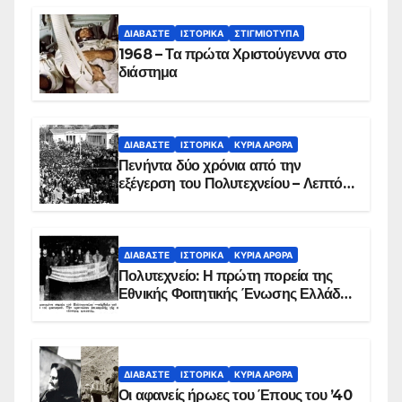
ΔΙΑΒΆΣΤΕ
ΙΣΤΟΡΙΚΆ
ΣΤΙΓΜΙΌΤΥΠΑ
1968 – Τα πρώτα Χριστούγεννα στο
διάστημα
ΔΙΑΒΆΣΤΕ
ΙΣΤΟΡΙΚΆ
ΚΥΡΙΑ ΑΡΘΡΑ
Πενήντα δύο χρόνια από την
εξέγερση του Πολυτεχνείου – Λεπτό
προς λεπτό η εισβολή – ΦΩΤΟ και
ΒΙΝΤΕΟ
ΔΙΑΒΆΣΤΕ
ΙΣΤΟΡΙΚΆ
ΚΥΡΙΑ ΑΡΘΡΑ
Πολυτεχνείο: Η πρώτη πορεία της
Εθνικής Φοιτητικής Ένωσης Ελλάδος
στις 17 Νοεμβρίου 1975 με την
αιματοβαμμένη σημαία
ΔΙΑΒΆΣΤΕ
ΙΣΤΟΡΙΚΆ
ΚΥΡΙΑ ΑΡΘΡΑ
Οι αφανείς ήρωες του Έπους του ’40