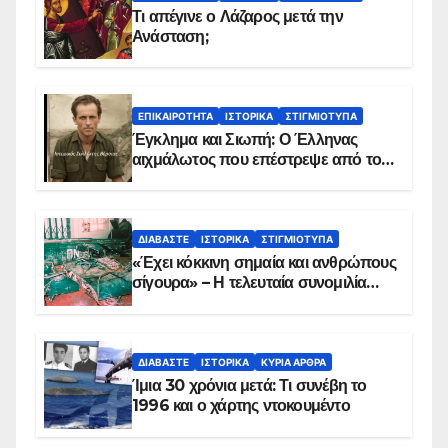
Τι απέγινε ο Λάζαρος μετά την
Ανάσταση;
ΕΠΙΚΑΙΡΌΤΗΤΑ
ΙΣΤΟΡΙΚΆ
ΣΤΙΓΜΙΌΤΥΠΑ
Έγκλημα και Σιωπή: Ο Έλληνας
αιχμάλωτος που επέστρεψε από το
Παραπέτασμα
ΔΙΑΒΆΣΤΕ
ΙΣΤΟΡΙΚΆ
ΣΤΙΓΜΙΌΤΥΠΑ
«Έχει κόκκινη σημαία και ανθρώπους
σίγουρα» – Η τελευταία συνομιλία
των ηρώων στα Ίμια, πριν τη
συντριβή του ελικοπτέρου
ΔΙΑΒΆΣΤΕ
ΙΣΤΟΡΙΚΆ
ΚΥΡΙΑ ΑΡΘΡΑ
Ίμια 30 χρόνια μετά: Τι συνέβη το
1996 και ο χάρτης ντοκουμέντο