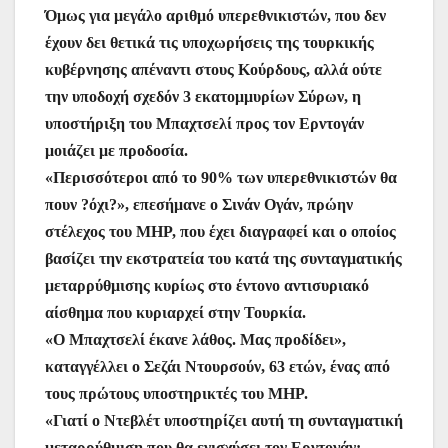
Όμως για μεγάλο αριθμό υπερεθνικιστών, που δεν
έχουν δει θετικά τις υποχωρήσεις της τουρκικής
κυβέρνησης απέναντι στους Κούρδους, αλλά ούτε
την υποδοχή σχεδόν 3 εκατομμυρίων Σύρων, η
υποστήριξη του Μπαχτσελί προς τον Ερντογάν
μοιάζει με προδοσία.
«Περισσότεροι από το 90% των υπερεθνικιστών θα
πουν ?όχι?», επεσήμανε ο Σινάν Ογάν, πρώην
στέλεχος του MHP, που έχει διαγραφεί και ο οποίος
βασίζει την εκστρατεία του κατά της συνταγματικής
μεταρρύθμισης κυρίως στο έντονο αντισυριακό
αίσθημα που κυριαρχεί στην Τουρκία.
«Ο Μπαχτσελί έκανε λάθος. Μας προδίδει»,
καταγγέλλει ο Σεζάι Ντουρσούν, 63 ετών, ένας από
τους πρώτους υποστηρικτές του MHP.
«Γιατί ο Ντεβλέτ υποστηρίζει αυτή τη συνταγματική
μεταρρύθμιση που θα ενισχύσει τον Ερντογάν;