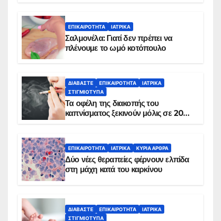
ΕΠΙΚΑΙΡΌΤΗΤΑ
ΙΑΤΡΙΚΆ
Σαλμονέλα: Γιατί δεν πρέπει να
πλένουμε το ωμό κοτόπουλο
ΔΙΑΒΆΣΤΕ
ΕΠΙΚΑΙΡΌΤΗΤΑ
ΙΑΤΡΙΚΆ
ΣΤΙΓΜΙΌΤΥΠΑ
Τα οφέλη της διακοπής του
καπνίσματος ξεκινούν μόλις σε 20
λεπτά
ΕΠΙΚΑΙΡΌΤΗΤΑ
ΙΑΤΡΙΚΆ
ΚΥΡΙΑ ΑΡΘΡΑ
Δύο νέες θεραπείες φέρνουν ελπίδα
στη μάχη κατά του καρκίνου
ΔΙΑΒΆΣΤΕ
ΕΠΙΚΑΙΡΌΤΗΤΑ
ΙΑΤΡΙΚΆ
ΣΤΙΓΜΙΌΤΥΠΑ