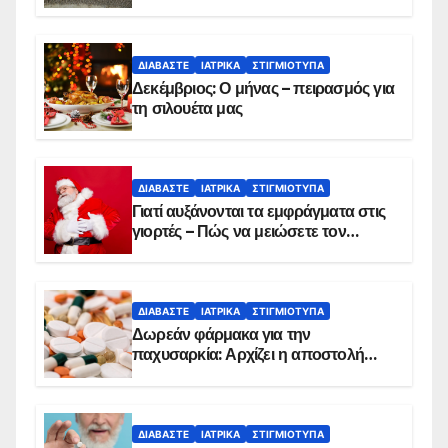
θανάτου
ΔΙΑΒΆΣΤΕ
ΙΑΤΡΙΚΆ
ΣΤΙΓΜΙΌΤΥΠΑ
Δεκέμβριος: Ο μήνας – πειρασμός για
τη σιλουέτα μας
ΔΙΑΒΆΣΤΕ
ΙΑΤΡΙΚΆ
ΣΤΙΓΜΙΌΤΥΠΑ
Γιατί αυξάνονται τα εμφράγματα στις
γιορτές – Πώς να μειώσετε τον
κίνδυνο, σύμφωνα με καρδιολόγο
ΔΙΑΒΆΣΤΕ
ΙΑΤΡΙΚΆ
ΣΤΙΓΜΙΌΤΥΠΑ
Δωρεάν φάρμακα για την
παχυσαρκία: Αρχίζει η αποστολή
sms για τους δικαιούχους – Οι
προϋποθέσεις ένταξης στο
πρόγραμμα
ΔΙΑΒΆΣΤΕ
ΙΑΤΡΙΚΆ
ΣΤΙΓΜΙΌΤΥΠΑ