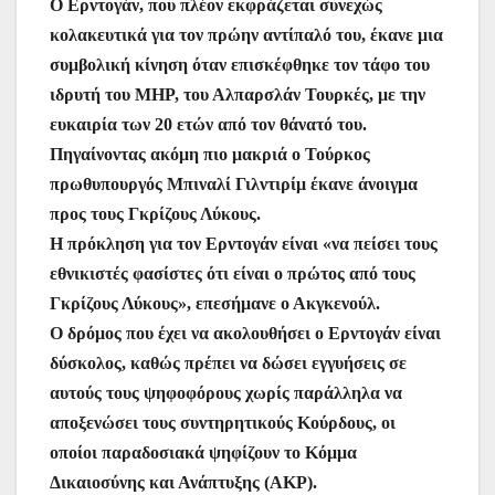
Ο Ερντογάν, που πλέον εκφράζεται συνεχώς
κολακευτικά για τον πρώην αντίπαλό του, έκανε μια
συμβολική κίνηση όταν επισκέφθηκε τον τάφο του
ιδρυτή του MHP, του Αλπαρσλάν Τουρκές, με την
ευκαιρία των 20 ετών από τον θάνατό του.
Πηγαίνοντας ακόμη πιο μακριά ο Τούρκος
πρωθυπουργός Μπιναλί Γιλντιρίμ έκανε άνοιγμα
προς τους Γκρίζους Λύκους.
Η πρόκληση για τον Ερντογάν είναι «να πείσει τους
εθνικιστές φασίστες ότι είναι ο πρώτος από τους
Γκρίζους Λύκους», επεσήμανε ο Ακγκενούλ.
Ο δρόμος που έχει να ακολουθήσει ο Ερντογάν είναι
δύσκολος, καθώς πρέπει να δώσει εγγυήσεις σε
αυτούς τους ψηφοφόρους χωρίς παράλληλα να
αποξενώσει τους συντηρητικούς Κούρδους, οι
οποίοι παραδοσιακά ψηφίζουν το Κόμμα
Δικαιοσύνης και Ανάπτυξης (AKP).