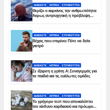
ΔΙΑΒΆΣΤΕ
ΙΑΤΡΙΚΆ
ΣΤΙΓΜΙΌΤΥΠΑ
Θερίζει ο καρκίνος την ανθρωπότητα:
Άκρως ανησυχητική η πρόβλεψη…
ΔΙΑΒΆΣΤΕ
ΙΑΤΡΙΚΆ
ΣΤΙΓΜΙΌΤΥΠΑ
Βήχας που επιμένει: Πότε να δείτε
γιατρό
ΔΙΑΒΆΣΤΕ
ΙΑΤΡΙΚΆ
ΣΤΙΓΜΙΌΤΥΠΑ
Σε έξαρση η γρίπη Α: Συναγερμός για
τα παιδιά και τις ευάλωτες ομάδες
ΔΙΑΒΆΣΤΕ
ΙΑΤΡΙΚΆ
ΣΤΙΓΜΙΌΤΥΠΑ
Το γρήγορο τεστ που αποκαλύπτει
τον κίνδυνο καρδιακού και πρόωρου