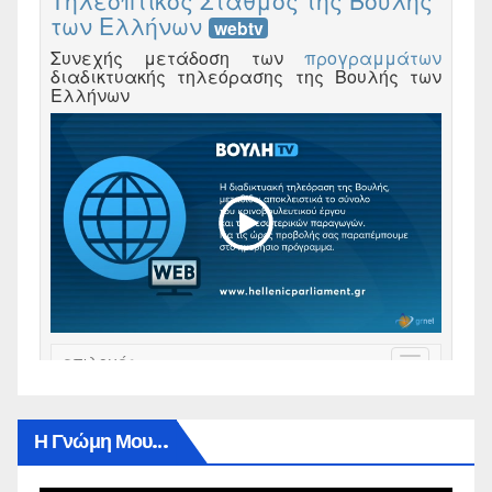
Η Γνώμη Μου…