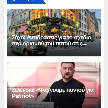
Σόχο: Αντιδράσεις για το σχέδιο
περιορισμού του ποτού στις
παμπ
Ζελένσκι: «Ψάχνουμε παντού για
Patriot»