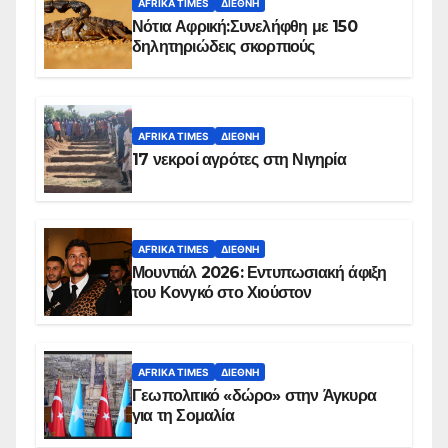
AFRIKA TIMES
ΔΙΕΘΝΉ
Νότια Αφρική:Συνελήφθη με 150
δηλητηριώδεις σκορπιούς
AFRIKA TIMES
ΔΙΕΘΝΉ
17 νεκροί αγρότες στη Νιγηρία
AFRIKA TIMES
ΔΙΕΘΝΉ
Μουντιάλ 2026: Εντυπωσιακή άφιξη
του Κονγκό στο Χιούστον
AFRIKA TIMES
ΔΙΕΘΝΉ
Γεωπολιτικό «δώρο» στην Άγκυρα
για τη Σομαλία