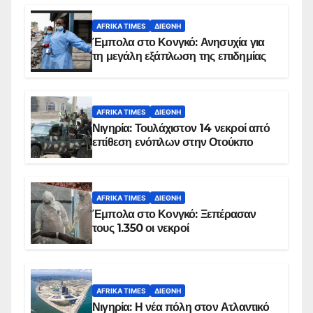
AFRIKA TIMES
ΔΙΕΘΝΉ
Έμπολα στο Κονγκό: Ανησυχία για
τη μεγάλη εξάπλωση της επιδημίας
AFRIKA TIMES
ΔΙΕΘΝΉ
Νιγηρία: Τουλάχιστον 14 νεκροί από
επίθεση ενόπλων στην Οτούκπο
AFRIKA TIMES
ΔΙΕΘΝΉ
Έμπολα στο Κονγκό: Ξεπέρασαν
τους 1.350 οι νεκροί
AFRIKA TIMES
ΔΙΕΘΝΉ
Νιγηρία: Η νέα πόλη στον Ατλαντικό