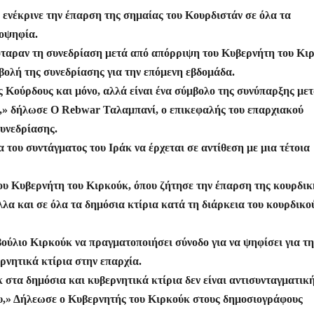
οι
ενέκρινε την έπαρση της σημαίας του Κουρδιστάν σε όλα τα
ρ
ιοψηφία.
α
όταραν τη συνεδρίαση μετά από απόρριψη του Κυβερνήτη του Κι
σ
βολή της συνεδρίασης για την επόμενη εβδομάδα.
τε
 Κούρδους και μόνο, αλλά είναι ένα σύμβολο της συνύπαρξης με
ίτ
,» δήλωσε Ο Rebwar Ταλαμπανί, ο επικεφαλής του επαρχιακού
υνεδρίασης.
ε
του συντάγματος του Ιράκ να έρχεται σε αντίθεση με μια τέτοια
υ Κυβερνήτη του Κιρκούκ, όπου ζήτησε την έπαρση της κουρδικ
λα και σε όλα τα δημόσια κτίρια κατά τη διάρκεια του κουρδικο
ούλιο Κιρκούκ να πραγματοποιήσει σύνοδο για να ψηφίσει για τη
ρνητικά κτίρια στην επαρχία.
στα δημόσια και κυβερνητικά κτίρια δεν είναι αντισυνταγματική
ου,» Δήλεωσε ο Κυβερνητής του Κιρκούκ στους δημοσιογράφους