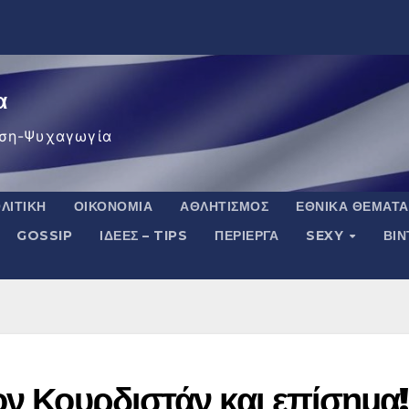
α
ση-Ψυχαγωγία
ΛΙΤΙΚΉ
ΟΙΚΟΝΟΜΊΑ
ΑΘΛΗΤΙΣΜΌΣ
ΕΘΝΙΚΆ ΘΈΜΑΤΑ
GOSSIP
ΙΔΈΕΣ – TIPS
ΠΕΡΊΕΡΓΑ
SEXY
ΒΙ
ον Κουρδιστάν και επίσημα!!