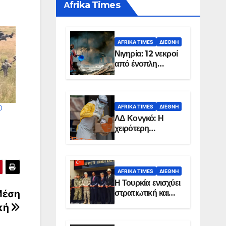
Αfrika Times
AFRIKA TIMES
ΔΙΕΘΝΉ
Νιγηρία: 12 νεκροί
από ένοπλη
επίθεση σε χωριό
AFRIKA TIMES
ΔΙΕΘΝΉ
0
ΛΔ Κονγκό: Η
χειρότερη
επιδημία Έμπολα
στην ιστορία της
χώρας
AFRIKA TIMES
ΔΙΕΘΝΉ
Η Τουρκία ενισχύει
Μέση
στρατιωτική και
ενεργειακή
κή
παρουσία στη
Σομαλία