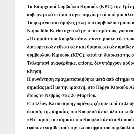
a
w
h
m
nt
e
el
b
Το Επαρχιακό Συμβούλιο Κιρκούκ (KPC) την Τρίτη 
c
itt
at
ai
er
s
e
er
κυβερνητικά κτίρια στην επαρχία μετά από μια πλε
e
er
s
l
e
s
gr
Τουρκμένοι και άραβες μέλη του συμβουλίου μποϊκ
b
A
st
e
a
Najmaldin Karim σχετικά με το αίτημά τους για ανα
o
p
n
m
«Η σημαία του Κουρδιστάν δεν αντιπροσωπεύει τους
o
p
g
διαφορετικών εθνοτικών και θρησκευτικών ομάδων
συμβουλίου Κιρκούκ (KPC), κατά τη διάρκεια της σ
k
er
Ταλαμπανί αναφέρθηκε, επίσης, δεν υπάρχουν άρθρα 
κίνηση.
Η συνάντηση πραγματοποιήθηκε μετά από αίτημα το
σημαίας μαζί με την ιρακινή, στο Πύργο Κιρκούκ Αλ
έτους το Νεβρόζ στις 20 Μαρτίου.
Επιπλέον, Karim προηγουμένως ζήτησε από το Συμβ
έπαρση της σημαίας του Κουρδιστάν σε όλα τα κυβε
«Η έπαρση του σημαία του Κουρδιστάν στο Κιρκούκ 
εφόσον εγκριθεί από την πλειοψηφία του συμβουλί