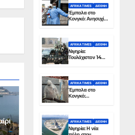
AFRIKA TIMES
ΔΙΕΘΝΉ
Έμπολα στο
Κονγκό: Ανησυχία
για τη μεγάλη
εξάπλωση της
επιδημίας
AFRIKA TIMES
ΔΙΕΘΝΉ
Νιγηρία:
Τουλάχιστον 14
νεκροί από
επίθεση ενόπλων
στην Οτούκπο
AFRIKA TIMES
ΔΙΕΘΝΉ
Έμπολα στο
Κονγκό:
Ξεπέρασαν τους
1.350 οι νεκροί
αίρι
AFRIKA TIMES
ΔΙΕΘΝΉ
Νιγηρία: Η νέα
πόλη στον