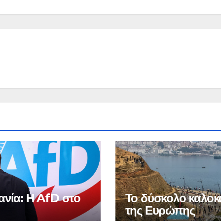
ανία: Η AfD στο
Το δύσκολο καλοκ
της Ευρώπης