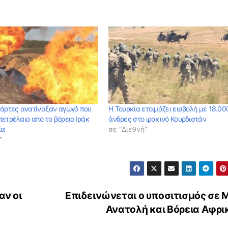
τάρτες ανατίναξαν αγωγό που
Η Τουρκία ετοιμάζει εισβολή με 18.00
ετρέλαιο από το βόρειο Ιράκ
άνδρες στο ιρακινό Κουρδιστάν
ία
σε "Διεθνή"
"
αν οι
Επιδεινώνεται ο υποσιτισμός σε 
Ανατολή και Βόρεια Αφρι