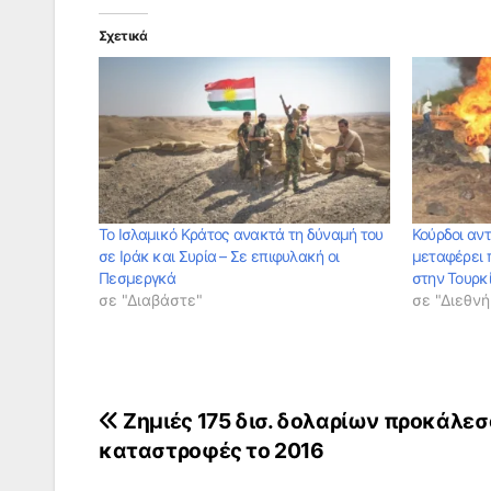
Σχετικά
Το Ισλαμικό Κράτος ανακτά τη δύναμή του
Κούρδοι αν
σε Ιράκ και Συρία – Σε επιφυλακή οι
μεταφέρει π
Πεσμεργκά
στην Τουρκ
σε "Διαβάστε"
σε "Διεθνή
Πλοήγηση
Ζημιές 175 δισ. δολαρίων προκάλεσ
καταστροφές το 2016
άρθρων