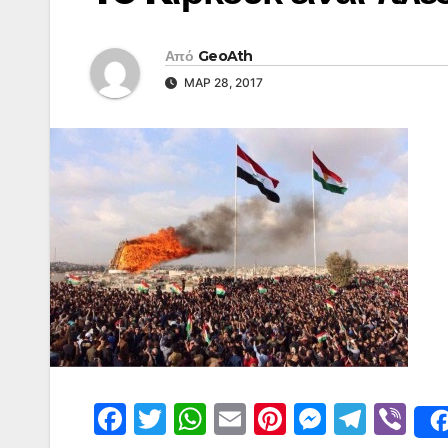
Από
GeoAth
ΜΑΡ 28, 2017
F
T
W
E
Pi
M
T
Vi