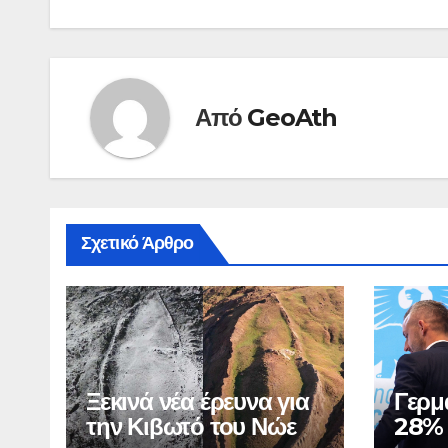
Από
GeoAth
Σχετικό Άρθρο
Ξεκινά νέα έρευνα για
Γερμ
την Κιβωτό του Νώε
28%