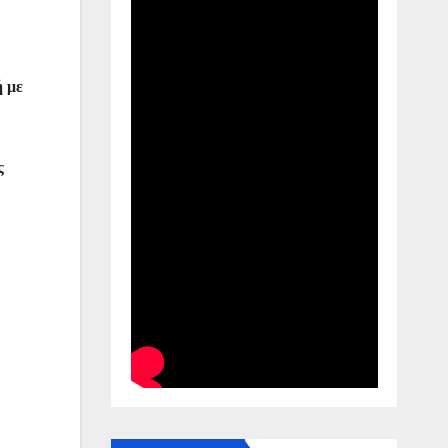
ή με
ς