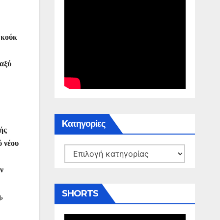
ρκούκ
ταξύ
Kατηγορίες
ής
ύ νέου
Kατηγορίες
ν
SHORTS
,