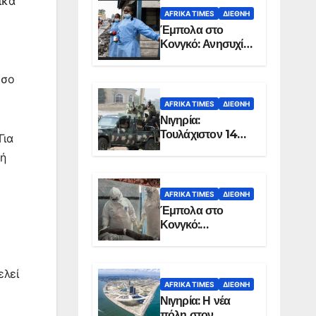
ικά
AFRIKA TIMES
ΔΙΕΘΝΉ
Έμπολα στο
Κονγκό: Ανησυχία
για τη μεγάλη
εξάπλωση της
όσο
επιδημίας
AFRIKA TIMES
ΔΙΕΘΝΉ
Νιγηρία:
Τουλάχιστον 14
Για
νεκροί από
κή
επίθεση ενόπλων
στην Οτούκπο
AFRIKA TIMES
ΔΙΕΘΝΉ
Έμπολα στο
Κονγκό:
Ξεπέρασαν τους
1.350 οι νεκροί
λεί
AFRIKA TIMES
ΔΙΕΘΝΉ
Νιγηρία: Η νέα
πόλη στον