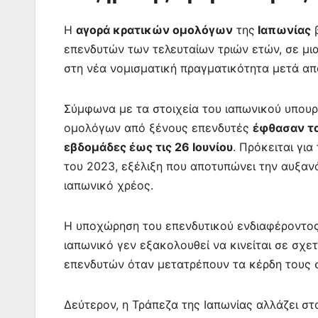
k
er
Η
αγορά κρατικών ομολόγων
της
Ιαπωνίας
β
επενδυτών των τελευταίων τριών ετών, σε μια
στη νέα νομισματική πραγματικότητα μετά από
Σύμφωνα με τα στοιχεία του ιαπωνικού υπουρ
ομολόγων από ξένους επενδυτές
έφθασαν τα 
εβδομάδες έως τις 26 Ιουνίου
. Πρόκειται γι
του 2023, εξέλιξη που αποτυπώνει την αυξα
ιαπωνικό χρέος.
Η υποχώρηση του επενδυτικού ενδιαφέροντος
ιαπωνικό γεν εξακολουθεί να κινείται σε σχε
επενδυτών όταν μετατρέπουν τα κέρδη τους 
Δεύτερον, η Τράπεζα της Ιαπωνίας αλλάζει στ