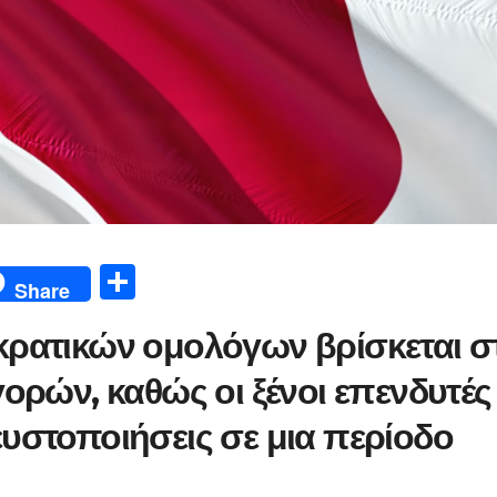
Μ
Share
οι
κρατικών ομολόγων βρίσκεται σ
ρ
α
ορών, καθώς οι ξένοι επενδυτές
σ
υστοποιήσεις σε μια περίοδο
τε
ίτ