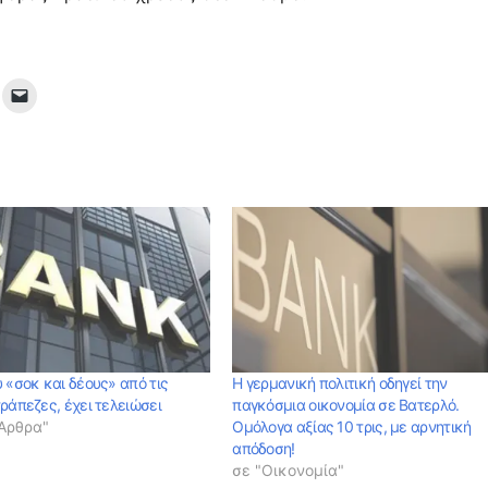
 «σοκ και δέους» από τις
Η γερμανική πολιτική οδηγεί την
ράπεζες, έχει τελειώσει
παγκόσμια οικονομία σε Βατερλό.
 Αρθρα"
Ομόλογα αξίας 10 τρις, με αρνητική
απόδοση!
σε "Οικονομία"