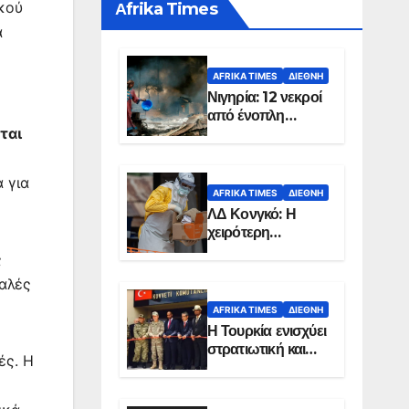
κού
Αfrika Times
ά
AFRIKA TIMES
ΔΙΕΘΝΉ
Νιγηρία: 12 νεκροί
από ένοπλη
ται
επίθεση σε χωριό
 για
AFRIKA TIMES
ΔΙΕΘΝΉ
ΛΔ Κονγκό: Η
χειρότερη
επιδημία Έμπολα
ς
στην ιστορία της
αλές
χώρας
AFRIKA TIMES
ΔΙΕΘΝΉ
Η Τουρκία ενισχύει
στρατιωτική και
ές. Η
ενεργειακή
παρουσία στη
Σομαλία