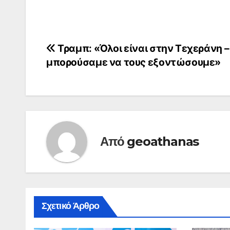
Πλοήγηση
Τραμπ: «Όλοι είναι στην Τεχεράνη –
μπορούσαμε να τους εξοντώσουμε»
άρθρων
Από
geoathanas
Σχετικό Άρθρο