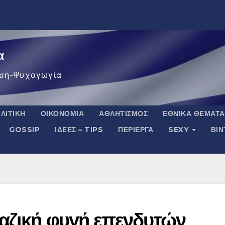
α
ση-Ψυχαγωγία
ΛΙΤΙΚΉ
ΟΙΚΟΝΟΜΊΑ
ΑΘΛΗΤΙΣΜΌΣ
ΕΘΝΙΚΆ ΘΈΜΑΤΑ
GOSSIP
ΙΔΈΕΣ – TIPS
ΠΕΡΊΕΡΓΑ
SEXY
ΒΙ
αζική φυγή επενδυτών