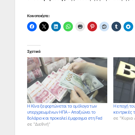
Κοινοποιήστε:
Σχετικά
Η Κίνα ξεφορτώνεται τα ομόλογα των
Η εποχή του
υπερχρεωμένων ΗΠΑ – Απαξιώνει το
κεντρικές τ
δολάριο και προκαλεί έμφραγμα στη Fed
σε "Κυρια
σε "Διεθνή"