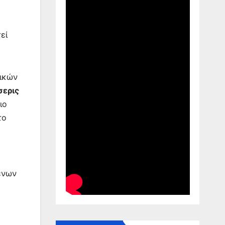
εί
τικών
σερις
ιο
το
ξένων