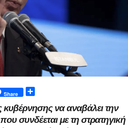
Μ
Share
οι
 κυβέρνησης να αναβάλει την
ρ
α
που συνδέεται με τη στρατηγική
σ