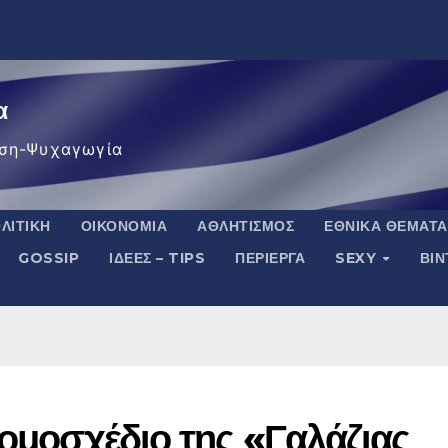
α
ση-Ψυχαγωγία
ΛΙΤΙΚΉ
ΟΙΚΟΝΟΜΊΑ
ΑΘΛΗΤΙΣΜΌΣ
ΕΘΝΙΚΆ ΘΈΜΑΤΑ
GOSSIP
ΙΔΈΕΣ – TIPS
ΠΕΡΊΕΡΓΑ
SEXY
ΒΙ
νομοσχέδιο της «Γαλάζιας