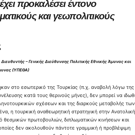
έχει προκαλέσει έντονο
τε
ατικούς και γεωπολιτικούς
ίτ
ε
ς
 Διευθυντής – Γενικής Διεύθυνσης Πολιτικής Εθνικής Άμυνας και
μυνας (ΥΠΕΘΑ)
καν στο εσωτερικό της Τουρκίας (π.χ. αναβολή λόγω της
νέλευσης κατά τους θερινούς μήνες), δεν μπορεί να ιδωθ
ληνοτουρκικών σχέσεων και της διαρκούς μεταβολής των
ένα, η τουρκική αναθεωρητική στρατηγική στην Ανατολική
ό θεσμικών πρωτοβουλιών, διπλωματικών κινήσεων και
ι οποίες δεν ακολουθούν πάντοτε γραμμική ή προβλέψιμη