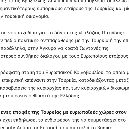
ίας με τις Βρυξέλλες. Δεν πρέπει να παραβλέπεται άλλωστ
σημαντικότερους εμπορικούς εταίρους της Τουρκίας και μί
ν τουρκική οικονομία.
 του νομοσχεδίου για το δόγμα της «Γαλάζιας Πατρίδας»
 πεδίο πολιτικής αντιπαράθεσης με την Τουρκία ή την επ
ς παράλληλα, στην Άγκυρα να κρατά ζωντανές τις
κότερες συνθήκες διαλόγου με τους Ευρωπαίους εταίρους 
πρόσφατη στάση του Ευρωπαϊκού Κοινοβουλίου, το οποίο 
α επικριτική απέναντι στην Τουρκία, καταδικάζοντας μετα
 παραβιάσεις της κυριαρχίας και των κυριαρχικών δικαιω
η του casus belli κατά της Ελλάδας.
ενες επαφές της Τουρκίας με ευρωπαϊκές χώρες στον
α έχει εκδηλώσει το ενδιαφέρον της να συμμετάσχει στο
urity Action for Europe), που αποτελεί το βασικό