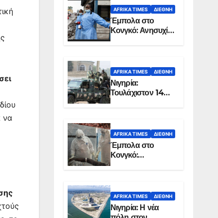
AFRIKA TIMES
ΔΙΕΘΝΉ
τική
Έμπολα στο
Κονγκό: Ανησυχία
ής
για τη μεγάλη
εξάπλωση της
επιδημίας
AFRIKA TIMES
ΔΙΕΘΝΉ
σει
Νιγηρία:
Τουλάχιστον 14
νεκροί από
δίου
επίθεση ενόπλων
α να
στην Οτούκπο
AFRIKA TIMES
ΔΙΕΘΝΉ
Έμπολα στο
Κονγκό:
Ξεπέρασαν τους
1.350 οι νεκροί
σης
AFRIKA TIMES
ΔΙΕΘΝΉ
χτούς
Νιγηρία: Η νέα
πόλη στον