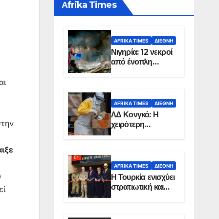
Αfrika Times
AFRIKA TIMES
ΔΙΕΘΝΉ
Νιγηρία: 12 νεκροί
από ένοπλη
επίθεση σε χωριό
αι
AFRIKA TIMES
ΔΙΕΘΝΉ
ΛΔ Κονγκό: Η
στην
χειρότερη
επιδημία Έμπολα
στην ιστορία της
ιξε
χώρας
AFRIKA TIMES
ΔΙΕΘΝΉ
υ
Η Τουρκία ενισχύει
στρατιωτική και
εί
ενεργειακή
παρουσία στη
Σομαλία