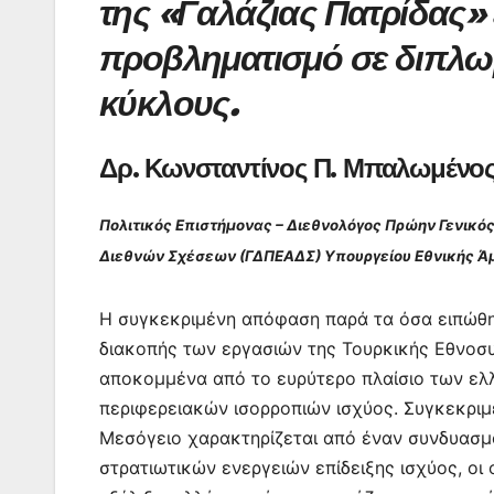
της «Γαλάζιας Πατρίδας» 
o
p
n
m
προβληματισμό σε διπλωμ
o
p
g
κύκλους.
k
er
Δρ. Κωνσταντίνος Π. Μπαλωμένο
Πολιτικός Επιστήμονας – Διεθνολόγος Πρώην Γενικός
Διεθνών Σχέσεων (ΓΔΠΕΑΔΣ) Υπουργείου Εθνικής Ά
Η συγκεκριμένη απόφαση παρά τα όσα ειπώθη
διακοπής των εργασιών της Τουρκικής Εθνοσυ
αποκομμένα από το ευρύτερο πλαίσιο των ελ
περιφερειακών ισορροπιών ισχύος. Συγκεκριμ
Μεσόγειο χαρακτηρίζεται από έναν συνδυασμ
στρατιωτικών ενεργειών επίδειξης ισχύος, ο