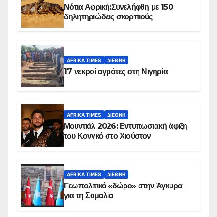
Νότια Αφρική:Συνελήφθη με 150
δηλητηριώδεις σκορπιούς
AFRIKA TIMES
ΔΙΕΘΝΉ
17 νεκροί αγρότες στη Νιγηρία
AFRIKA TIMES
ΔΙΕΘΝΉ
Μουντιάλ 2026: Εντυπωσιακή άφιξη
του Κονγκό στο Χιούστον
AFRIKA TIMES
ΔΙΕΘΝΉ
Γεωπολιτικό «δώρο» στην Άγκυρα
για τη Σομαλία