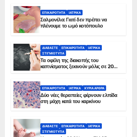
ΕΠΙΚΑΙΡΌΤΗΤΑ
ΙΑΤΡΙΚΆ
Σαλμονέλα: Γιατί δεν πρέπει να
πλένουμε το ωμό κοτόπουλο
ΔΙΑΒΆΣΤΕ
ΕΠΙΚΑΙΡΌΤΗΤΑ
ΙΑΤΡΙΚΆ
ΣΤΙΓΜΙΌΤΥΠΑ
Τα οφέλη της διακοπής του
καπνίσματος ξεκινούν μόλις σε 20
λεπτά
ΕΠΙΚΑΙΡΌΤΗΤΑ
ΙΑΤΡΙΚΆ
ΚΥΡΙΑ ΑΡΘΡΑ
Δύο νέες θεραπείες φέρνουν ελπίδα
στη μάχη κατά του καρκίνου
ΔΙΑΒΆΣΤΕ
ΕΠΙΚΑΙΡΌΤΗΤΑ
ΙΑΤΡΙΚΆ
ΣΤΙΓΜΙΌΤΥΠΑ