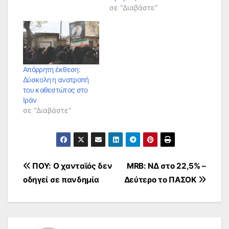
σε "Διαβάστε"
Απόρρητη έκθεση:
Δύσκολη η ανατροπή
του καθεστώτος στο
Ιράν
σε "Διαβάστε"
Πλοήγηση
ΠΟΥ: Ο χανταϊός δεν
MRB: ΝΔ στο 22,5% –
οδηγεί σε πανδημία
Δεύτερο το ΠΑΣΟΚ
άρθρων