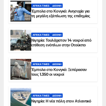
AFRIKA TIMES
ΔΙΕΘΝΉ
Έμπολα στο Κονγκό: Ανησυχία για
τη μεγάλη εξάπλωση της επιδημίας
AFRIKA TIMES
ΔΙΕΘΝΉ
Νιγηρία: Τουλάχιστον 14 νεκροί από
επίθεση ενόπλων στην Οτούκπο
AFRIKA TIMES
ΔΙΕΘΝΉ
Έμπολα στο Κονγκό: Ξεπέρασαν
τους 1.350 οι νεκροί
AFRIKA TIMES
ΔΙΕΘΝΉ
Νιγηρία: Η νέα πόλη στον Ατλαντικό