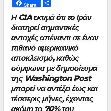
a
w
h
m
nt
e
el
b
Μ
Share
c
itt
at
ai
er
s
e
er
οι
Η CIA εκτιμά ότι το Ιράν
e
er
s
l
e
s
gr
ρ
b
A
st
e
a
α
διατηρεί σημαντικές
o
p
n
m
σ
αντοχές απέναντι σε έναν
o
p
g
τε
πιθανό αμερικανικό
k
er
ίτ
αποκλεισμό, καθώς
ε
σύμφωνα με δημοσίευμα
της Washington Post
μπορεί να αντέξει έως και
τέσσερις μήνες, έχοντας
ακόμη το 70% του