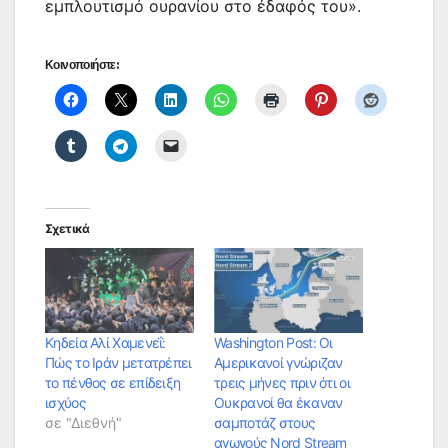
εμπλουτισμό ουρανίου στο έδαφός του».
Κοινοποιήστε:
Σχετικά
Κηδεία Αλί Χαμενεΐ:
Washington Post: Οι
Πώς το Ιράν μετατρέπει
Αμερικανοί γνώριζαν
το πένθος σε επίδειξη
τρεις μήνες πριν ότι οι
ισχύος
Ουκρανοί θα έκαναν
σε "Διεθνή"
σαμποτάζ στους
αγωγούς Nord Stream