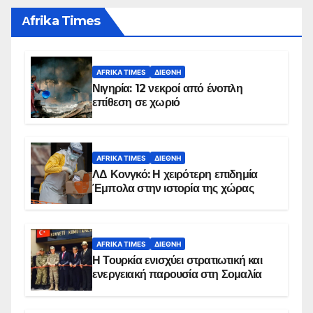
Αfrika Times
AFRIKA TIMES
ΔΙΕΘΝΉ
Νιγηρία: 12 νεκροί από ένοπλη
επίθεση σε χωριό
AFRIKA TIMES
ΔΙΕΘΝΉ
ΛΔ Κονγκό: Η χειρότερη επιδημία
Έμπολα στην ιστορία της χώρας
AFRIKA TIMES
ΔΙΕΘΝΉ
Η Τουρκία ενισχύει στρατιωτική και
ενεργειακή παρουσία στη Σομαλία