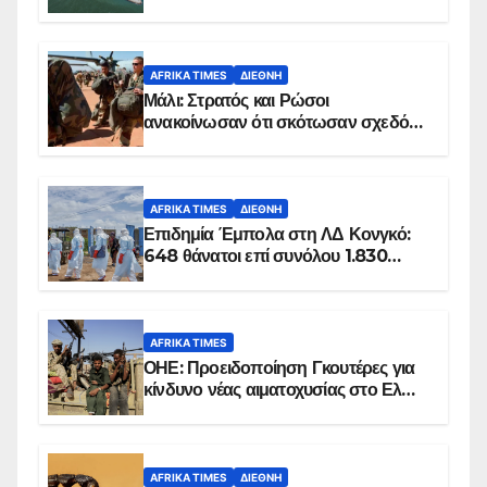
AFRIKA TIMES
ΔΙΕΘΝΉ
Μάλι: Στρατός και Ρώσοι
ανακοίνωσαν ότι σκότωσαν σχεδόν
100 τζιχαντιστές
AFRIKA TIMES
ΔΙΕΘΝΉ
Επιδημία Έμπολα στη ΛΔ Κονγκό:
648 θάνατοι επί συνόλου 1.830
επιβεβαιωμένων κρουσμάτων
AFRIKA TIMES
ΟΗΕ: Προειδοποίηση Γκουτέρες για
κίνδυνο νέας αιματοχυσίας στο Ελ
Ομπέιντ του Σουδάν
AFRIKA TIMES
ΔΙΕΘΝΉ