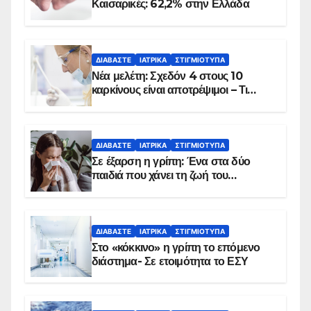
Καισαρικές: 62,2% στην Ελλάδα
ΔΙΑΒΆΣΤΕ
ΙΑΤΡΙΚΆ
ΣΤΙΓΜΙΌΤΥΠΑ
Νέα μελέτη: Σχεδόν 4 στους 10
καρκίνους είναι αποτρέψιμοι – Τι
δείχνουν τα στοιχεία
ΔΙΑΒΆΣΤΕ
ΙΑΤΡΙΚΆ
ΣΤΙΓΜΙΌΤΥΠΑ
Σε έξαρση η γρίπη: Ένα στα δύο
παιδιά που χάνει τη ζωή του
αντιμετωπίζει υποκείμενο νόσημα –
Εμβολιασμό συνιστούν οι ειδικοί
ΔΙΑΒΆΣΤΕ
ΙΑΤΡΙΚΆ
ΣΤΙΓΜΙΌΤΥΠΑ
Στο «κόκκινο» η γρίπη το επόμενο
διάστημα- Σε ετοιμότητα το ΕΣΥ