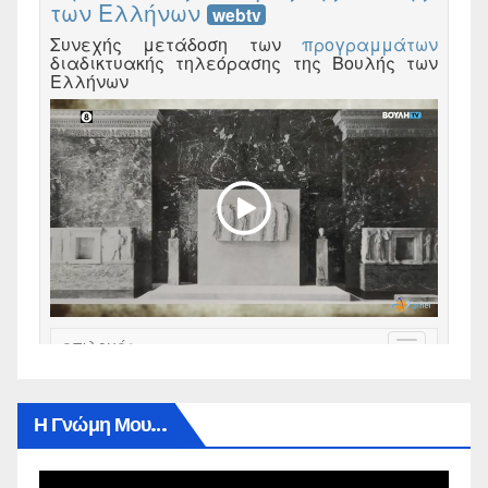
Η Γνώμη Μου…