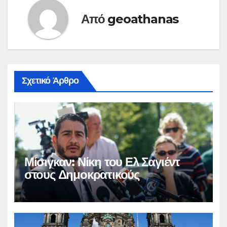
Από
geoathanas
Σχετικό Άρθρο
Μίσιγκαν: Νίκη του Ελ Σαγιέντ
στους Δημοκρατικούς