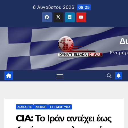
Μετάβαση
6 Αυγούστου 2026
08:25
στο
περιεχόμενο
Δ
Ενημέ
ΔΙΑΒΆΣΤΕ
ΔΙΕΘΝΉ
ΣΤΙΓΜΙΌΤΥΠΑ
CIA: Το Ιράν αντέχει έως