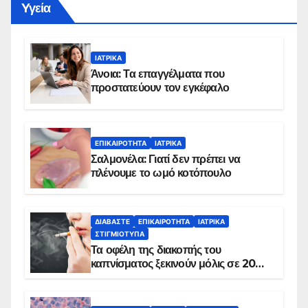
Yγεία
ΙΑΤΡΙΚΆ
Άνοια: Τα επαγγέλματα που
προστατεύουν τον εγκέφαλο
ΕΠΙΚΑΙΡΌΤΗΤΑ
ΙΑΤΡΙΚΆ
Σαλμονέλα: Γιατί δεν πρέπει να
πλένουμε το ωμό κοτόπουλο
ΔΙΑΒΆΣΤΕ
ΕΠΙΚΑΙΡΌΤΗΤΑ
ΙΑΤΡΙΚΆ
ΣΤΙΓΜΙΌΤΥΠΑ
Τα οφέλη της διακοπής του
καπνίσματος ξεκινούν μόλις σε 20
λεπτά