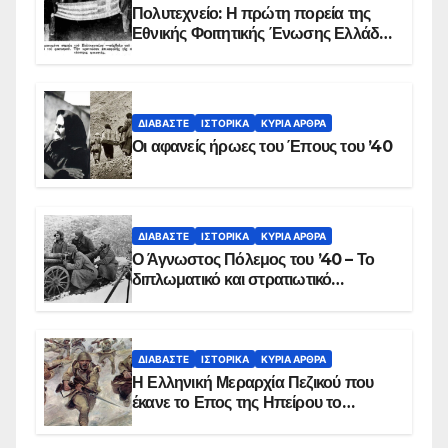
Πολυτεχνείο: Η πρώτη πορεία της
Εθνικής Φοιτητικής Ένωσης Ελλάδος
στις 17 Νοεμβρίου 1975 με την
αιματοβαμμένη σημαία
ΔΙΑΒΆΣΤΕ
ΙΣΤΟΡΙΚΆ
ΚΥΡΙΑ ΑΡΘΡΑ
Οι αφανείς ήρωες του Έπους του ’40
ΔΙΑΒΆΣΤΕ
ΙΣΤΟΡΙΚΆ
ΚΥΡΙΑ ΑΡΘΡΑ
Ο Άγνωστος Πόλεμος του ’40 – Το
διπλωματικό και στρατιωτικό
παρασκήνιο
ΔΙΑΒΆΣΤΕ
ΙΣΤΟΡΙΚΆ
ΚΥΡΙΑ ΑΡΘΡΑ
Η Ελληνική Μεραρχία Πεζικού που
έκανε το Επος της Ηπείρου το
χειμώνα του 1940