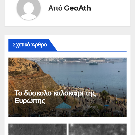
Από
GeoAth
Σχετικό Άρθρο
Το δύσκολο καλοκαίρι της
Ευρώπης