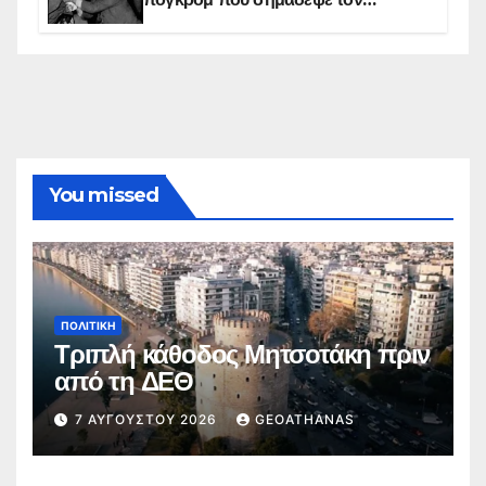
ελληνισμό της Κωνσταντινούπολης
You missed
ΠΟΛΙΤΙΚΉ
Τριπλή κάθοδος Μητσοτάκη πριν
από τη ΔΕΘ
7 ΑΥΓΟΎΣΤΟΥ 2026
GEOATHANAS