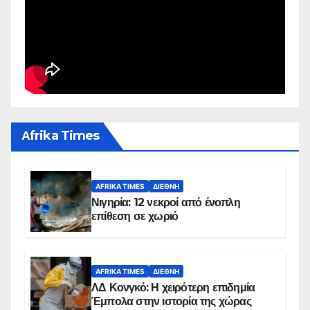
Αfrika Times
AFRIKA TIMES
ΔΙΕΘΝΉ
Νιγηρία: 12 νεκροί από ένοπλη
επίθεση σε χωριό
AFRIKA TIMES
ΔΙΕΘΝΉ
ΛΔ Κονγκό: Η χειρότερη επιδημία
Έμπολα στην ιστορία της χώρας