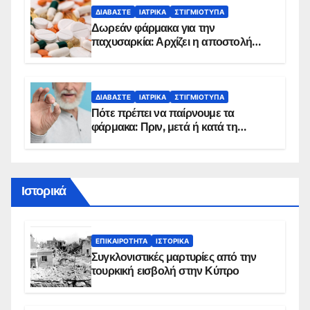
ΔΙΑΒΆΣΤΕ
ΙΑΤΡΙΚΆ
ΣΤΙΓΜΙΌΤΥΠΑ
Δωρεάν φάρμακα για την
παχυσαρκία: Αρχίζει η αποστολή
sms για τους δικαιούχους – Οι
προϋποθέσεις ένταξης στο
πρόγραμμα
ΔΙΑΒΆΣΤΕ
ΙΑΤΡΙΚΆ
ΣΤΙΓΜΙΌΤΥΠΑ
Πότε πρέπει να παίρνουμε τα
φάρμακα: Πριν, μετά ή κατά τη
διάρκεια του φαγητού;
Ιστορικά
ΕΠΙΚΑΙΡΌΤΗΤΑ
ΙΣΤΟΡΙΚΆ
Συγκλονιστικές μαρτυρίες από την
τουρκική εισβολή στην Κύπρο