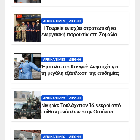
AFRIKA TIMES
ΔΙΕΘΝΉ
Η Τουρκία ενισχύει στρατιωτική και
ενεργειακή παρουσία στη Σομαλία
AFRIKA TIMES
ΔΙΕΘΝΉ
Έμπολα στο Κονγκό: Ανησυχία για
τη μεγάλη εξάπλωση της επιδημίας
AFRIKA TIMES
ΔΙΕΘΝΉ
Νιγηρία: Τουλάχιστον 14 νεκροί από
επίθεση ενόπλων στην Οτούκπο
AFRIKA TIMES
ΔΙΕΘΝΉ