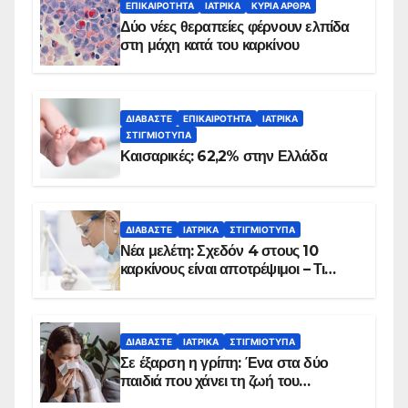
ΕΠΙΚΑΙΡΌΤΗΤΑ
ΙΑΤΡΙΚΆ
ΚΥΡΙΑ ΑΡΘΡΑ
Δύο νέες θεραπείες φέρνουν ελπίδα
στη μάχη κατά του καρκίνου
ΔΙΑΒΆΣΤΕ
ΕΠΙΚΑΙΡΌΤΗΤΑ
ΙΑΤΡΙΚΆ
ΣΤΙΓΜΙΌΤΥΠΑ
Καισαρικές: 62,2% στην Ελλάδα
ΔΙΑΒΆΣΤΕ
ΙΑΤΡΙΚΆ
ΣΤΙΓΜΙΌΤΥΠΑ
Νέα μελέτη: Σχεδόν 4 στους 10
καρκίνους είναι αποτρέψιμοι – Τι
δείχνουν τα στοιχεία
ΔΙΑΒΆΣΤΕ
ΙΑΤΡΙΚΆ
ΣΤΙΓΜΙΌΤΥΠΑ
Σε έξαρση η γρίπη: Ένα στα δύο
παιδιά που χάνει τη ζωή του
αντιμετωπίζει υποκείμενο νόσημα –