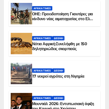
AFRIKA TIMES
ΟΗΕ: Προειδοποίηση Γκουτέρες για
κίνδυνο νέας αιματοχυσίας στο Ελ
Ομπέιντ του Σουδάν
AFRIKA TIMES
ΔΙΕΘΝΉ
Νότια Αφρική:Συνελήφθη με 150
δηλητηριώδεις σκορπιούς
AFRIKA TIMES
ΔΙΕΘΝΉ
17 νεκροί αγρότες στη Νιγηρία
AFRIKA TIMES
ΔΙΕΘΝΉ
Μουντιάλ 2026: Εντυπωσιακή άφιξη
του Κονγκό στο Χιούστον