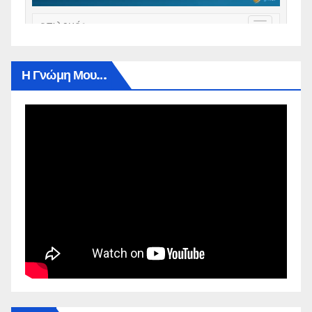
Η Γνώμη Μου…