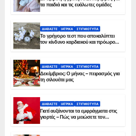
τα παιδιά και τις ευάλωτες ομάδες
ΔΙΑΒΆΣΤΕ
ΙΑΤΡΙΚΆ
ΣΤΙΓΜΙΌΤΥΠΑ
Το γρήγορο τεστ που αποκαλύπτει
τον κίνδυνο καρδιακού και πρόωρου
θανάτου
ΔΙΑΒΆΣΤΕ
ΙΑΤΡΙΚΆ
ΣΤΙΓΜΙΌΤΥΠΑ
Δεκέμβριος: Ο μήνας – πειρασμός για
τη σιλουέτα μας
ΔΙΑΒΆΣΤΕ
ΙΑΤΡΙΚΆ
ΣΤΙΓΜΙΌΤΥΠΑ
Γιατί αυξάνονται τα εμφράγματα στις
γιορτές – Πώς να μειώσετε τον
κίνδυνο, σύμφωνα με καρδιολόγο