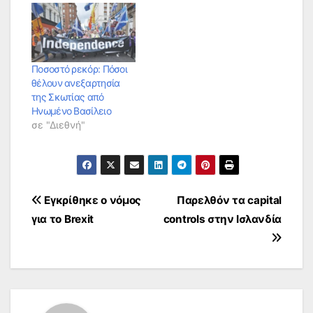
Ποσοστό ρεκόρ: Πόσοι
θέλουν ανεξαρτησία
της Σκωτίας από
Ηνωμένο Βασίλειο
σε "Διεθνή"
Πλοήγηση
Εγκρίθηκε ο νόμος
Παρελθόν τα capital
για το Brexit
controls στην Ισλανδία
άρθρων