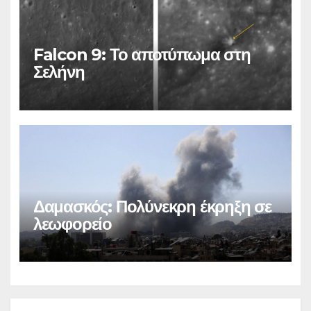
Falcon 9: Το αποτύπωμα στη
Σελήνη
Δαμασκός: Πολύνεκρη έκρηξη σε
λεωφορείο