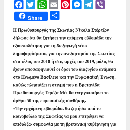
F
T
W
E
Pi
M
T
Vi
a
w
h
m
nt
e
el
b
Μ
Share
c
itt
at
ai
er
s
e
er
οι
e
er
s
l
e
s
gr
Η Πρωθυπουργός της Σκωτίας Νίκολα Στέρτζον
ρ
δήλωσε ότι θα ζητήσει την επόμενη εβδομάδα την
b
A
st
e
a
α
εξουσιοδότηση για τη διεξαγωγή νέου
o
p
n
m
σ
δημοψηφίσματος για την ανεξαρτησία της Σκωτίας
o
p
g
τε
στο τέλος του 2018 ή στις αρχές του 2019, μόλις θα
k
er
ίτ
έχουν αποσαφηνισθεί οι όροι του διαζυγίου ανάμεσα
στο Ηνωμένο Βασίλειο και την Ευρωπαϊκή Ένωση,
ε
καθώς πλησιάζει η στιγμή που η Βρετανίδα
Πρωθυπουργός Τερέζα Μέι θα ενεργοποιήσει το
άρθρο 50 της ευρωπαϊκής συνθήκης.
«Την ερχόμενη εβδομάδα, θα ζητήσω από το
κοινοβούλιο της Σκωτίας να μου επιτρέψει να
επιδιώξω συμφωνία με τη βρετανική κυβέρνηση για