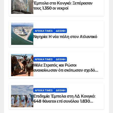
Έμπολα στο Κονγκό: Ξεπέρασαν
τους 1.350 οι νεκροί
AFRIKA TIMES
ΔΙΕΘΝΉ
Νιγηρία: Η νέα πόλη στον Ατλαντικό
AFRIKA TIMES
ΔΙΕΘΝΉ
Μάλι: Στρατός και Ρώσοι
ανακοίνωσαν ότι σκότωσαν σχεδόν
100 τζιχαντιστές
AFRIKA TIMES
ΔΙΕΘΝΉ
Επιδημία Έμπολα στη ΛΔ Κονγκό:
648 θάνατοι επί συνόλου 1.830
επιβεβαιωμένων κρουσμάτων