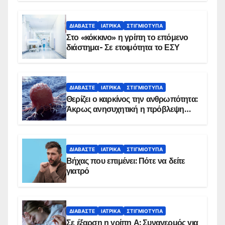
Εμβολιασμό συνιστούν οι ειδικοί
ΔΙΑΒΆΣΤΕ
ΙΑΤΡΙΚΆ
ΣΤΙΓΜΙΌΤΥΠΑ
Στο «κόκκινο» η γρίπη το επόμενο
διάστημα- Σε ετοιμότητα το ΕΣΥ
ΔΙΑΒΆΣΤΕ
ΙΑΤΡΙΚΆ
ΣΤΙΓΜΙΌΤΥΠΑ
Θερίζει ο καρκίνος την ανθρωπότητα:
Άκρως ανησυχητική η πρόβλεψη…
ΔΙΑΒΆΣΤΕ
ΙΑΤΡΙΚΆ
ΣΤΙΓΜΙΌΤΥΠΑ
Βήχας που επιμένει: Πότε να δείτε
γιατρό
ΔΙΑΒΆΣΤΕ
ΙΑΤΡΙΚΆ
ΣΤΙΓΜΙΌΤΥΠΑ
Σε έξαρση η γρίπη Α: Συναγερμός για