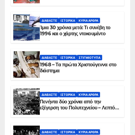
των ηρώων στα Ίμια, πριν τη
συντριβή του ελικοπτέρου
ΔΙΑΒΆΣΤΕ
ΙΣΤΟΡΙΚΆ
ΚΥΡΙΑ ΑΡΘΡΑ
Ίμια 30 χρόνια μετά: Τι συνέβη το
1996 και ο χάρτης ντοκουμέντο
ΔΙΑΒΆΣΤΕ
ΙΣΤΟΡΙΚΆ
ΣΤΙΓΜΙΌΤΥΠΑ
1968 – Τα πρώτα Χριστούγεννα στο
διάστημα
ΔΙΑΒΆΣΤΕ
ΙΣΤΟΡΙΚΆ
ΚΥΡΙΑ ΑΡΘΡΑ
Πενήντα δύο χρόνια από την
εξέγερση του Πολυτεχνείου – Λεπτό
προς λεπτό η εισβολή – ΦΩΤΟ και
ΒΙΝΤΕΟ
ΔΙΑΒΆΣΤΕ
ΙΣΤΟΡΙΚΆ
ΚΥΡΙΑ ΑΡΘΡΑ