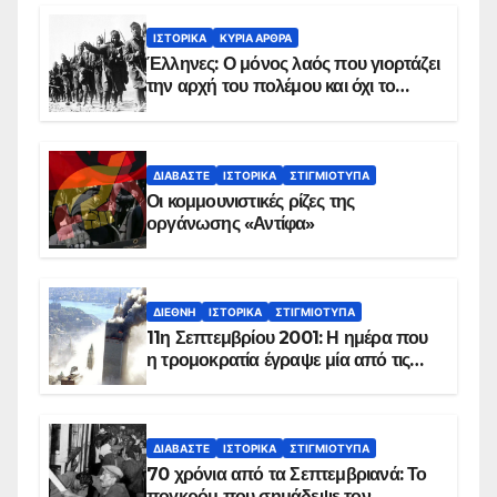
ΙΣΤΟΡΙΚΆ
ΚΥΡΙΑ ΑΡΘΡΑ
Έλληνες: Ο μόνος λαός που γιορτάζει
την αρχή του πολέμου και όχι το
τέλος του
ΔΙΑΒΆΣΤΕ
ΙΣΤΟΡΙΚΆ
ΣΤΙΓΜΙΌΤΥΠΑ
Οι κομμουνιστικές ρίζες της
οργάνωσης «Αντίφα»
ΔΙΕΘΝΉ
ΙΣΤΟΡΙΚΆ
ΣΤΙΓΜΙΌΤΥΠΑ
11η Σεπτεμβρίου 2001: Η ημέρα που
η τρομοκρατία έγραψε μία από τις
πιο μαύρες σελίδες στην ιστορία του
πλανήτη
ΔΙΑΒΆΣΤΕ
ΙΣΤΟΡΙΚΆ
ΣΤΙΓΜΙΌΤΥΠΑ
70 χρόνια από τα Σεπτεμβριανά: Το
πογκρόμ που σημάδεψε τον