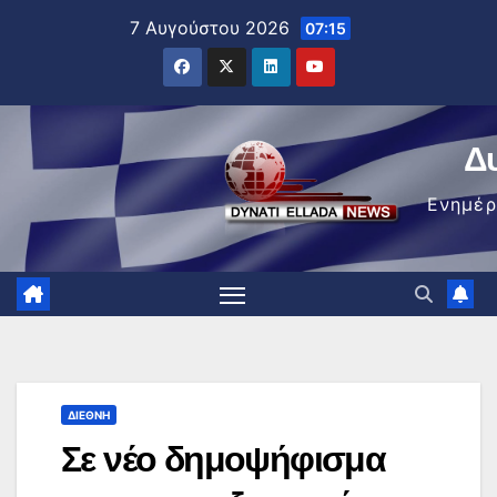
Μετάβαση
7 Αυγούστου 2026
07:15
στο
περιεχόμενο
Δ
Ενημέ
ΔΙΕΘΝΉ
Σε νέο δημοψήφισμα