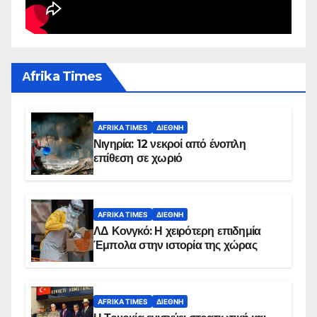
Αfrika Times
AFRIKA TIMES
ΔΙΕΘΝΉ
Νιγηρία: 12 νεκροί από ένοπλη
επίθεση σε χωριό
AFRIKA TIMES
ΔΙΕΘΝΉ
ΛΔ Κονγκό: Η χειρότερη επιδημία
Έμπολα στην ιστορία της χώρας
AFRIKA TIMES
ΔΙΕΘΝΉ