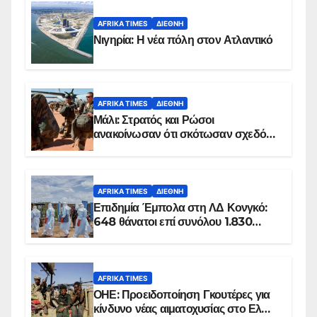
AFRIKA TIMES
ΔΙΕΘΝΉ
Νιγηρία: Η νέα πόλη στον Ατλαντικό
AFRIKA TIMES
ΔΙΕΘΝΉ
Μάλι: Στρατός και Ρώσοι
ανακοίνωσαν ότι σκότωσαν σχεδόν
100 τζιχαντιστές
AFRIKA TIMES
ΔΙΕΘΝΉ
Επιδημία Έμπολα στη ΛΔ Κονγκό:
648 θάνατοι επί συνόλου 1.830
επιβεβαιωμένων κρουσμάτων
AFRIKA TIMES
ΟΗΕ: Προειδοποίηση Γκουτέρες για
κίνδυνο νέας αιματοχυσίας στο Ελ