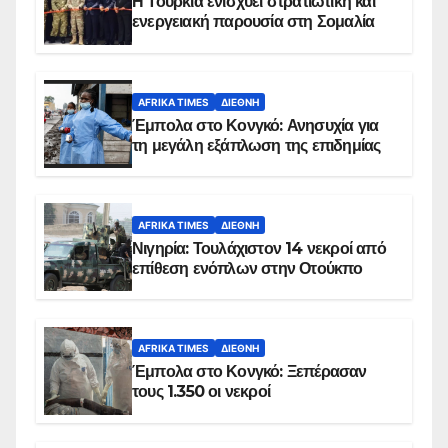
Η Τουρκία ενισχύει στρατιωτική και
ενεργειακή παρουσία στη Σομαλία
AFRIKA TIMES
ΔΙΕΘΝΉ
Έμπολα στο Κονγκό: Ανησυχία για
τη μεγάλη εξάπλωση της επιδημίας
AFRIKA TIMES
ΔΙΕΘΝΉ
Νιγηρία: Τουλάχιστον 14 νεκροί από
επίθεση ενόπλων στην Οτούκπο
AFRIKA TIMES
ΔΙΕΘΝΉ
Έμπολα στο Κονγκό: Ξεπέρασαν
τους 1.350 οι νεκροί