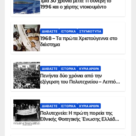
Ίμια 30 χρόνια μετά: Τι συνέβη το
1996 και ο χάρτης ντοκουμέντο
ΔΙΑΒΆΣΤΕ
ΙΣΤΟΡΙΚΆ
ΣΤΙΓΜΙΌΤΥΠΑ
1968 – Τα πρώτα Χριστούγεννα στο
διάστημα
ΔΙΑΒΆΣΤΕ
ΙΣΤΟΡΙΚΆ
ΚΥΡΙΑ ΑΡΘΡΑ
Πενήντα δύο χρόνια από την
εξέγερση του Πολυτεχνείου – Λεπτό
προς λεπτό η εισβολή – ΦΩΤΟ και
ΒΙΝΤΕΟ
ΔΙΑΒΆΣΤΕ
ΙΣΤΟΡΙΚΆ
ΚΥΡΙΑ ΑΡΘΡΑ
Πολυτεχνείο: Η πρώτη πορεία της
Εθνικής Φοιτητικής Ένωσης Ελλάδος
στις 17 Νοεμβρίου 1975 με την
αιματοβαμμένη σημαία