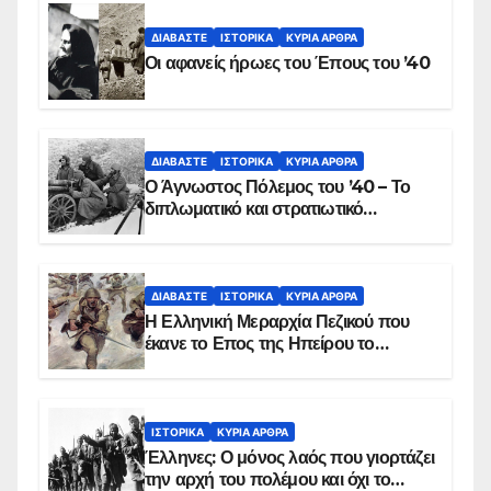
ΔΙΑΒΆΣΤΕ
ΙΣΤΟΡΙΚΆ
ΚΥΡΙΑ ΑΡΘΡΑ
Οι αφανείς ήρωες του Έπους του ’40
ΔΙΑΒΆΣΤΕ
ΙΣΤΟΡΙΚΆ
ΚΥΡΙΑ ΑΡΘΡΑ
Ο Άγνωστος Πόλεμος του ’40 – Το
διπλωματικό και στρατιωτικό
παρασκήνιο
ΔΙΑΒΆΣΤΕ
ΙΣΤΟΡΙΚΆ
ΚΥΡΙΑ ΑΡΘΡΑ
Η Ελληνική Μεραρχία Πεζικού που
έκανε το Επος της Ηπείρου το
χειμώνα του 1940
ΙΣΤΟΡΙΚΆ
ΚΥΡΙΑ ΑΡΘΡΑ
Έλληνες: Ο μόνος λαός που γιορτάζει
την αρχή του πολέμου και όχι το