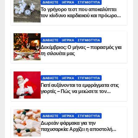
ΔΙΑΒΆΣΤΕ
ΙΑΤΡΙΚΆ
ΣΤΙΓΜΙΌΤΥΠΑ
Το γρήγορο τεστ που αποκαλύπτει
τον κίνδυνο καρδιακού και πρόωρου
θανάτου
ΔΙΑΒΆΣΤΕ
ΙΑΤΡΙΚΆ
ΣΤΙΓΜΙΌΤΥΠΑ
Δεκέμβριος: Ο μήνας – πειρασμός για
τη σιλουέτα μας
ΔΙΑΒΆΣΤΕ
ΙΑΤΡΙΚΆ
ΣΤΙΓΜΙΌΤΥΠΑ
Γιατί αυξάνονται τα εμφράγματα στις
γιορτές – Πώς να μειώσετε τον
κίνδυνο, σύμφωνα με καρδιολόγο
ΔΙΑΒΆΣΤΕ
ΙΑΤΡΙΚΆ
ΣΤΙΓΜΙΌΤΥΠΑ
Δωρεάν φάρμακα για την
παχυσαρκία: Αρχίζει η αποστολή
sms για τους δικαιούχους – Οι