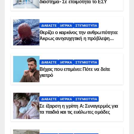
διάστημα- Σε ετοιμότητα το ΕΣΥ
ΔΙΑΒΆΣΤΕ
ΙΑΤΡΙΚΆ
ΣΤΙΓΜΙΌΤΥΠΑ
Θερίζει ο καρκίνος την ανθρωπότητα:
Άκρως ανησυχητική η πρόβλεψη…
ΔΙΑΒΆΣΤΕ
ΙΑΤΡΙΚΆ
ΣΤΙΓΜΙΌΤΥΠΑ
Βήχας που επιμένει: Πότε να δείτε
γιατρό
ΔΙΑΒΆΣΤΕ
ΙΑΤΡΙΚΆ
ΣΤΙΓΜΙΌΤΥΠΑ
Σε έξαρση η γρίπη Α: Συναγερμός για
τα παιδιά και τις ευάλωτες ομάδες