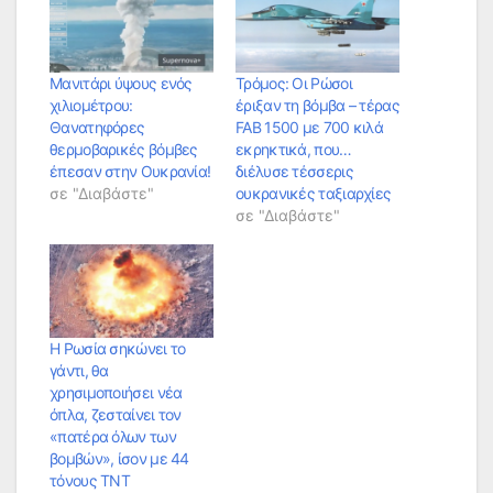
Μανιτάρι ύψους ενός
Τρόμος: Οι Ρώσοι
χιλιομέτρου:
έριξαν τη βόμβα – τέρας
Θανατηφόρες
FAB 1500 με 700 κιλά
θερμοβαρικές βόμβες
εκρηκτικά, που…
έπεσαν στην Ουκρανία!
διέλυσε τέσσερις
σε "Διαβάστε"
ουκρανικές ταξιαρχίες
σε "Διαβάστε"
Η Ρωσία σηκώνει το
γάντι, θα
χρησιμοποιήσει νέα
όπλα, ζεσταίνει τον
«πατέρα όλων των
βομβών», ίσον με 44
τόνους TNT