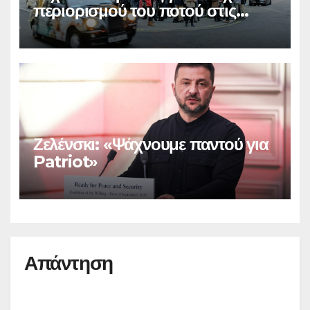
περιορισμού του ποτού στις
παμπ
Ζελένσκι: «Ψάχνουμε παντού για
Patriot»
Απάντηση