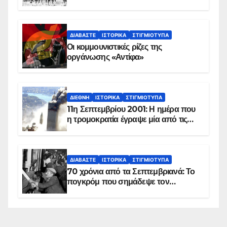
τέλος του
ΔΙΑΒΆΣΤΕ
ΙΣΤΟΡΙΚΆ
ΣΤΙΓΜΙΌΤΥΠΑ
Οι κομμουνιστικές ρίζες της
οργάνωσης «Αντίφα»
ΔΙΕΘΝΉ
ΙΣΤΟΡΙΚΆ
ΣΤΙΓΜΙΌΤΥΠΑ
11η Σεπτεμβρίου 2001: Η ημέρα που
η τρομοκρατία έγραψε μία από τις
πιο μαύρες σελίδες στην ιστορία του
πλανήτη
ΔΙΑΒΆΣΤΕ
ΙΣΤΟΡΙΚΆ
ΣΤΙΓΜΙΌΤΥΠΑ
70 χρόνια από τα Σεπτεμβριανά: Το
πογκρόμ που σημάδεψε τον
ελληνισμό της Κωνσταντινούπολης