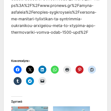
ps%3A%2F%2Fwww.pronews.gr%2Famyna-
asfaleia%2Fenoples-sygkroyseis%2Fxersona-
me-manitari-tylixtikan-ta-syntrimmia-
oukranikou-arxigeiou-meta-to-xtypima-apo-
thermovariki-vomva-odab-1500-upd%2F
Κοινοποιήστε:
Σχετικά