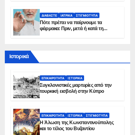
προϋποθέσεις ένταξης στο
πρόγραμμα
ΔΙΑΒΆΣΤΕ
ΙΑΤΡΙΚΆ
ΣΤΙΓΜΙΌΤΥΠΑ
Πότε πρέπει να παίρνουμε τα
φάρμακα: Πριν, μετά ή κατά τη
διάρκεια του φαγητού;
Ιστορικά
ΕΠΙΚΑΙΡΌΤΗΤΑ
ΙΣΤΟΡΙΚΆ
Συγκλονιστικές μαρτυρίες από την
τουρκική εισβολή στην Κύπρο
ΕΠΙΚΑΙΡΌΤΗΤΑ
ΙΣΤΟΡΙΚΆ
ΣΤΙΓΜΙΌΤΥΠΑ
Η Άλωση της Κωνσταντινούπολης
και το τέλος του Βυζαντίου