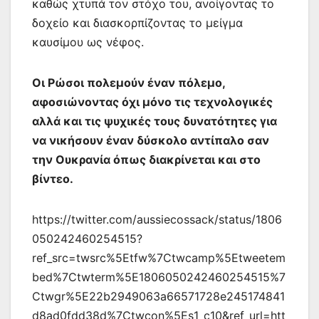
καθώς χτυπά τον στόχο του, ανοίγοντας το
δοχείο και διασκορπίζοντας το μείγμα
καυσίμου ως νέφος.
Οι Ρώσοι πολεμούν έναν πόλεμο,
αφοσιώνοντας όχι μόνο τις τεχνολογικές
αλλά και τις ψυχικές τους δυνατότητες για
να νικήσουν έναν δύσκολο αντίπαλο σαν
την Ουκρανία όπως διακρίνεται και στο
βίντεο.
https://twitter.com/aussiecossack/status/1806
050242460254515?
ref_src=twsrc%5Etfw%7Ctwcamp%5Etweetem
bed%7Ctwterm%5E1806050242460254515%7
Ctwgr%5E22b2949063a66571728e245174841
d8ad0fdd38d%7Ctwcon%5Es1_c10&ref_url=htt