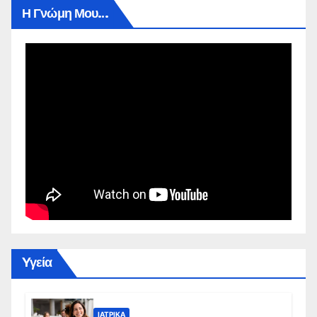
Η Γνώμη Μου…
Yγεία
ΙΑΤΡΙΚΆ