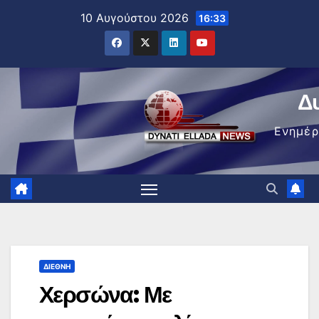
Μετάβαση
10 Αυγούστου 2026
16:33
στο
περιεχόμενο
Δ
Ενημέ
ΔΙΕΘΝΉ
Χερσώνα: Με