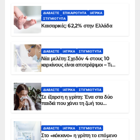
ΔΙΑΒΆΣΤΕ
ΕΠΙΚΑΙΡΌΤΗΤΑ
ΙΑΤΡΙΚΆ
ΣΤΙΓΜΙΌΤΥΠΑ
Καισαρικές: 62,2% στην Ελλάδα
ΔΙΑΒΆΣΤΕ
ΙΑΤΡΙΚΆ
ΣΤΙΓΜΙΌΤΥΠΑ
Νέα μελέτη: Σχεδόν 4 στους 10
καρκίνους είναι αποτρέψιμοι – Τι
δείχνουν τα στοιχεία
ΔΙΑΒΆΣΤΕ
ΙΑΤΡΙΚΆ
ΣΤΙΓΜΙΌΤΥΠΑ
Σε έξαρση η γρίπη: Ένα στα δύο
παιδιά που χάνει τη ζωή του
αντιμετωπίζει υποκείμενο νόσημα –
Εμβολιασμό συνιστούν οι ειδικοί
ΔΙΑΒΆΣΤΕ
ΙΑΤΡΙΚΆ
ΣΤΙΓΜΙΌΤΥΠΑ
Στο «κόκκινο» η γρίπη το επόμενο