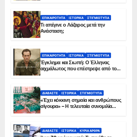
ΕΠΙΚΑΙΡΌΤΗΤΑ
ΙΣΤΟΡΙΚΆ
ΣΤΙΓΜΙΌΤΥΠΑ
Τι απέγινε ο Λάζαρος μετά την
Ανάσταση;
ΕΠΙΚΑΙΡΌΤΗΤΑ
ΙΣΤΟΡΙΚΆ
ΣΤΙΓΜΙΌΤΥΠΑ
Έγκλημα και Σιωπή: Ο Έλληνας
αιχμάλωτος που επέστρεψε από το
Παραπέτασμα
ΔΙΑΒΆΣΤΕ
ΙΣΤΟΡΙΚΆ
ΣΤΙΓΜΙΌΤΥΠΑ
«Έχει κόκκινη σημαία και ανθρώπους
σίγουρα» – Η τελευταία συνομιλία
των ηρώων στα Ίμια, πριν τη
συντριβή του ελικοπτέρου
ΔΙΑΒΆΣΤΕ
ΙΣΤΟΡΙΚΆ
ΚΥΡΙΑ ΑΡΘΡΑ