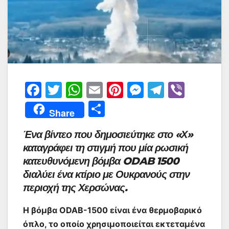
F
T
W
E
Pi
M
T
Vi
a
w
h
m
nt
e
el
b
Μ
Share
c
itt
at
ai
er
s
e
er
οι
Ένα βίντεο που δημοσιεύτηκε στο «Χ»
e
er
s
l
e
s
gr
ρ
καταγράφει τη στιγμή που μία ρωσική
b
A
st
e
a
α
κατευθυνόμενη βόμβα ODAB 1500
o
p
n
m
σ
διαλύει ένα κτίριο με Ουκρανούς στην
o
p
g
τε
περιοχή της Χερσώνας.
k
er
ίτ
Η βόμβα ODAB-1500 είναι ένα θερμοβαρικό
ε
όπλο, το οποίο χρησιμοποιείται εκτεταμένα