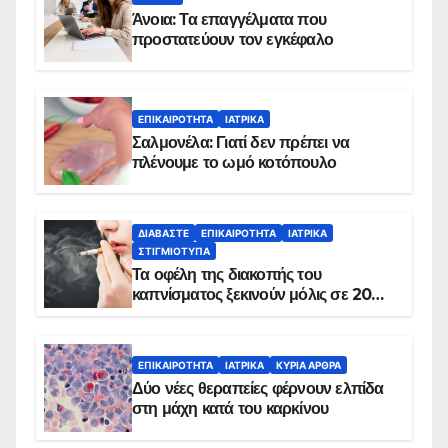
Άνοια: Τα επαγγέλματα που
προστατεύουν τον εγκέφαλο
ΕΠΙΚΑΙΡΌΤΗΤΑ
ΙΑΤΡΙΚΆ
Σαλμονέλα: Γιατί δεν πρέπει να
πλένουμε το ωμό κοτόπουλο
ΔΙΑΒΆΣΤΕ
ΕΠΙΚΑΙΡΌΤΗΤΑ
ΙΑΤΡΙΚΆ
ΣΤΙΓΜΙΌΤΥΠΑ
Τα οφέλη της διακοπής του
καπνίσματος ξεκινούν μόλις σε 20
λεπτά
ΕΠΙΚΑΙΡΌΤΗΤΑ
ΙΑΤΡΙΚΆ
ΚΥΡΙΑ ΑΡΘΡΑ
Δύο νέες θεραπείες φέρνουν ελπίδα
στη μάχη κατά του καρκίνου