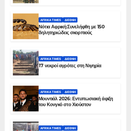
Ομπέιντ του Σουδάν
AFRIKA TIMES
ΔΙΕΘΝΉ
Νότια Αφρική:Συνελήφθη με 150
δηλητηριώδεις σκορπιούς
AFRIKA TIMES
ΔΙΕΘΝΉ
17 νεκροί αγρότες στη Νιγηρία
AFRIKA TIMES
ΔΙΕΘΝΉ
Μουντιάλ 2026: Εντυπωσιακή άφιξη
του Κονγκό στο Χιούστον
AFRIKA TIMES
ΔΙΕΘΝΉ