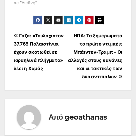
σε "Διεθνή"
Πλοήγηση
Γάζα: «Τουλάχιστον
ΗΠΑ: Τα ξημερώματα
37.765 Παλαιστίνιοι
το πρώτο ντιμπέιτ
άρθρων
έχουν σκοτωθεί σε
Μπάιντεν-Τραμπ – Οι
ισραηλινά πλήγματα»
αλλαγές στους κανόνες
λέει η Χαμάς
και οι τακτικές των
δύο αντιπάλων
Από
geoathanas