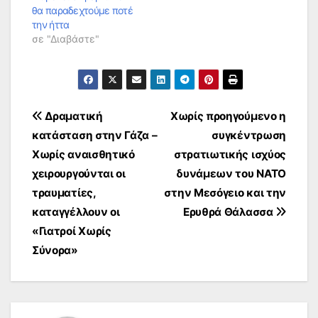
θα παραδεχτούμε ποτέ
την ήττα
σε "Διαβάστε"
Πλοήγηση
Δραματική
Χωρίς προηγούμενο η
κατάσταση στην Γάζα –
συγκέντρωση
άρθρων
Χωρίς αναισθητικό
στρατιωτικής ισχύος
χειρουργούνται οι
δυνάμεων του ΝΑΤΟ
τραυματίες,
στην Μεσόγειο και την
καταγγέλλουν οι
Ερυθρά Θάλασσα
«Γιατροί Χωρίς
Σύνορα»