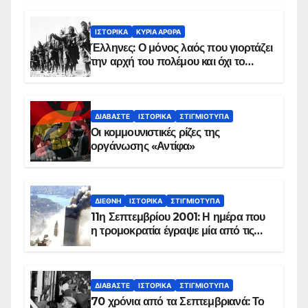
ΙΣΤΟΡΙΚΆ
ΚΥΡΙΑ ΑΡΘΡΑ
Έλληνες: Ο μόνος λαός που γιορτάζει
την αρχή του πολέμου και όχι το
τέλος του
ΔΙΑΒΆΣΤΕ
ΙΣΤΟΡΙΚΆ
ΣΤΙΓΜΙΌΤΥΠΑ
Οι κομμουνιστικές ρίζες της
οργάνωσης «Αντίφα»
ΔΙΕΘΝΉ
ΙΣΤΟΡΙΚΆ
ΣΤΙΓΜΙΌΤΥΠΑ
11η Σεπτεμβρίου 2001: Η ημέρα που
η τρομοκρατία έγραψε μία από τις
πιο μαύρες σελίδες στην ιστορία του
πλανήτη
ΔΙΑΒΆΣΤΕ
ΙΣΤΟΡΙΚΆ
ΣΤΙΓΜΙΌΤΥΠΑ
70 χρόνια από τα Σεπτεμβριανά: Το