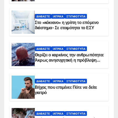
αντιμετωπίζει υποκείμενο νόσημα –
Εμβολιασμό συνιστούν οι ειδικοί
ΔΙΑΒΆΣΤΕ
ΙΑΤΡΙΚΆ
ΣΤΙΓΜΙΌΤΥΠΑ
Στο «κόκκινο» η γρίπη το επόμενο
διάστημα- Σε ετοιμότητα το ΕΣΥ
ΔΙΑΒΆΣΤΕ
ΙΑΤΡΙΚΆ
ΣΤΙΓΜΙΌΤΥΠΑ
Θερίζει ο καρκίνος την ανθρωπότητα:
Άκρως ανησυχητική η πρόβλεψη…
ΔΙΑΒΆΣΤΕ
ΙΑΤΡΙΚΆ
ΣΤΙΓΜΙΌΤΥΠΑ
Βήχας που επιμένει: Πότε να δείτε
γιατρό
ΔΙΑΒΆΣΤΕ
ΙΑΤΡΙΚΆ
ΣΤΙΓΜΙΌΤΥΠΑ