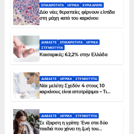
ΕΠΙΚΑΙΡΌΤΗΤΑ
ΙΑΤΡΙΚΆ
ΚΥΡΙΑ ΑΡΘΡΑ
Δύο νέες θεραπείες φέρνουν ελπίδα
στη μάχη κατά του καρκίνου
ΔΙΑΒΆΣΤΕ
ΕΠΙΚΑΙΡΌΤΗΤΑ
ΙΑΤΡΙΚΆ
ΣΤΙΓΜΙΌΤΥΠΑ
Καισαρικές: 62,2% στην Ελλάδα
ΔΙΑΒΆΣΤΕ
ΙΑΤΡΙΚΆ
ΣΤΙΓΜΙΌΤΥΠΑ
Νέα μελέτη: Σχεδόν 4 στους 10
καρκίνους είναι αποτρέψιμοι – Τι
δείχνουν τα στοιχεία
ΔΙΑΒΆΣΤΕ
ΙΑΤΡΙΚΆ
ΣΤΙΓΜΙΌΤΥΠΑ
Σε έξαρση η γρίπη: Ένα στα δύο
παιδιά που χάνει τη ζωή του