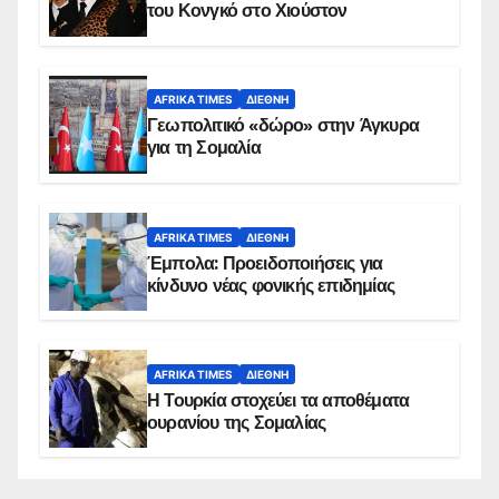
του Κονγκό στο Χιούστον
AFRIKA TIMES
ΔΙΕΘΝΉ
Γεωπολιτικό «δώρο» στην Άγκυρα
για τη Σομαλία
AFRIKA TIMES
ΔΙΕΘΝΉ
Έμπολα: Προειδοποιήσεις για
κίνδυνο νέας φονικής επιδημίας
AFRIKA TIMES
ΔΙΕΘΝΉ
Η Τουρκία στοχεύει τα αποθέματα
ουρανίου της Σομαλίας