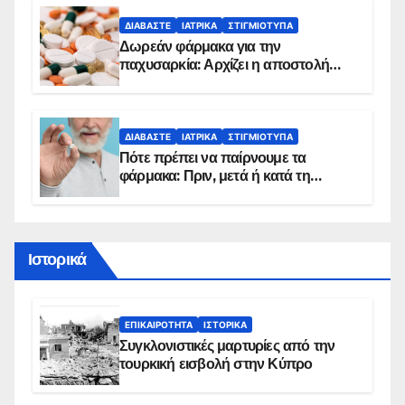
ΔΙΑΒΆΣΤΕ
ΙΑΤΡΙΚΆ
ΣΤΙΓΜΙΌΤΥΠΑ
Δωρεάν φάρμακα για την
παχυσαρκία: Αρχίζει η αποστολή
sms για τους δικαιούχους – Οι
προϋποθέσεις ένταξης στο
πρόγραμμα
ΔΙΑΒΆΣΤΕ
ΙΑΤΡΙΚΆ
ΣΤΙΓΜΙΌΤΥΠΑ
Πότε πρέπει να παίρνουμε τα
φάρμακα: Πριν, μετά ή κατά τη
διάρκεια του φαγητού;
Ιστορικά
ΕΠΙΚΑΙΡΌΤΗΤΑ
ΙΣΤΟΡΙΚΆ
Συγκλονιστικές μαρτυρίες από την
τουρκική εισβολή στην Κύπρο