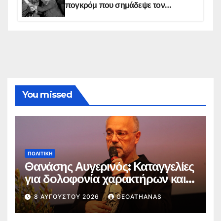
πογκρόμ που σημάδεψε τον
ελληνισμό της Κωνσταντινούπολης
You missed
ΠΟΛΙΤΙΚΉ
Θανάσης Αυγερινός: Καταγγελίες
για δολοφονία χαρακτήρων και
παραπληροφόρηση
8 ΑΥΓΟΎΣΤΟΥ 2026
GEOATHANAS