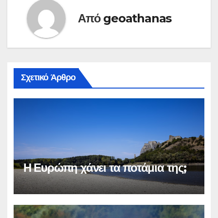
Από
geoathanas
Σχετικό Άρθρο
Η Ευρώπη χάνει τα ποτάμια της;