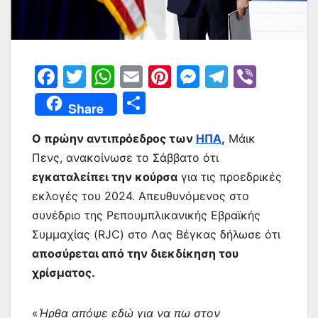
F
T
W
E
Pi
M
T
Vi
a
w
h
m
nt
e
el
b
Μ
Share
c
itt
at
ai
er
s
e
er
οι
e
er
s
l
e
s
gr
Ο πρώην αντιπρόεδρος των
ΗΠΑ
,
Μάικ
ρ
Πενς, ανακοίνωσε το Σάββατο ότι
b
A
st
e
a
α
εγκαταλείπει την κούρσα
για τις προεδρικές
o
p
n
m
σ
εκλογές του 2024. Απευθυνόμενος στο
o
p
g
τε
συνέδριο της Ρεπουμπλικανικής Εβραϊκής
k
er
ίτ
Συμμαχίας (RJC) στο Λας Βέγκας δήλωσε ότι
αποσύρεται από την διεκδίκηση του
ε
χρίσματος.
«
Ήρθα απόψε εδώ για να πω στον