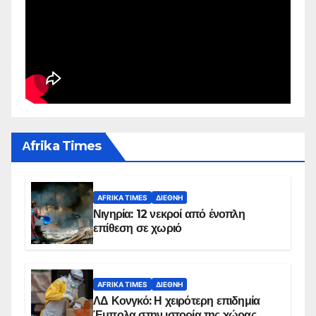
Αfrika Times
AFRIKA TIMES
ΔΙΕΘΝΉ
Νιγηρία: 12 νεκροί από ένοπλη
επίθεση σε χωριό
AFRIKA TIMES
ΔΙΕΘΝΉ
ΛΔ Κονγκό: Η χειρότερη επιδημία
Έμπολα στην ιστορία της χώρας