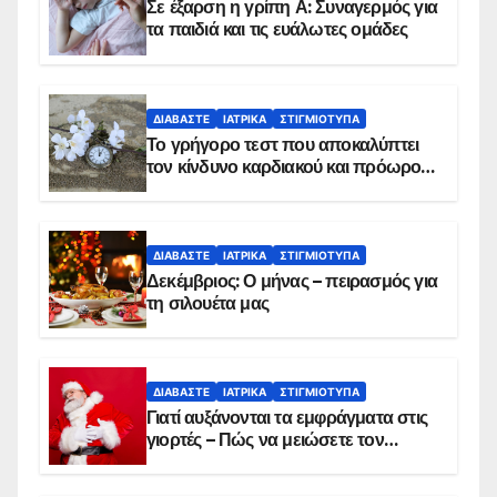
Σε έξαρση η γρίπη Α: Συναγερμός για
τα παιδιά και τις ευάλωτες ομάδες
ΔΙΑΒΆΣΤΕ
ΙΑΤΡΙΚΆ
ΣΤΙΓΜΙΌΤΥΠΑ
Το γρήγορο τεστ που αποκαλύπτει
τον κίνδυνο καρδιακού και πρόωρου
θανάτου
ΔΙΑΒΆΣΤΕ
ΙΑΤΡΙΚΆ
ΣΤΙΓΜΙΌΤΥΠΑ
Δεκέμβριος: Ο μήνας – πειρασμός για
τη σιλουέτα μας
ΔΙΑΒΆΣΤΕ
ΙΑΤΡΙΚΆ
ΣΤΙΓΜΙΌΤΥΠΑ
Γιατί αυξάνονται τα εμφράγματα στις
γιορτές – Πώς να μειώσετε τον
κίνδυνο, σύμφωνα με καρδιολόγο