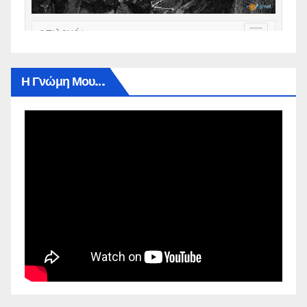
Η Γνώμη Μου…