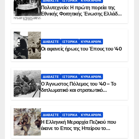
ΔΙΑΒΆΣΤΕ
ΙΣΤΟΡΙΚΆ
ΚΥΡΙΑ ΑΡΘΡΑ
Πολυτεχνείο: Η πρώτη πορεία της
Εθνικής Φοιτητικής Ένωσης Ελλάδος
στις 17 Νοεμβρίου 1975 με την
αιματοβαμμένη σημαία
ΔΙΑΒΆΣΤΕ
ΙΣΤΟΡΙΚΆ
ΚΥΡΙΑ ΑΡΘΡΑ
Οι αφανείς ήρωες του Έπους του ’40
ΔΙΑΒΆΣΤΕ
ΙΣΤΟΡΙΚΆ
ΚΥΡΙΑ ΑΡΘΡΑ
Ο Άγνωστος Πόλεμος του ’40 – Το
διπλωματικό και στρατιωτικό
παρασκήνιο
ΔΙΑΒΆΣΤΕ
ΙΣΤΟΡΙΚΆ
ΚΥΡΙΑ ΑΡΘΡΑ
Η Ελληνική Μεραρχία Πεζικού που
έκανε το Επος της Ηπείρου το
χειμώνα του 1940