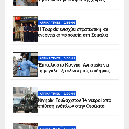
AFRIKA TIMES
ΔΙΕΘΝΉ
Η Τουρκία ενισχύει στρατιωτική και
ενεργειακή παρουσία στη Σομαλία
AFRIKA TIMES
ΔΙΕΘΝΉ
Έμπολα στο Κονγκό: Ανησυχία για
τη μεγάλη εξάπλωση της επιδημίας
AFRIKA TIMES
ΔΙΕΘΝΉ
Νιγηρία: Τουλάχιστον 14 νεκροί από
επίθεση ενόπλων στην Οτούκπο
AFRIKA TIMES
ΔΙΕΘΝΉ