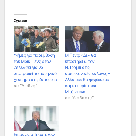
Σχετικά
Φήμες για παρέμβαση
M.Πενς: «Δεν θα
του Μάικ Πενς στον
υποστηρίξω τον
Ζελένσκι για να
Ν.Τραμπ στις
αποτραπεί το πυρηνικό
αμερικανικές εκλογές –
χτύπημα στη Ζαπορίζια
Αλλά δεν θα ψηφίσω σε
σε "Διεθνή"
καμία περίπτωση
Μπάιντεν»
σε "Διαβάστε"
Επιμένει ο Τραμπ: Δεν