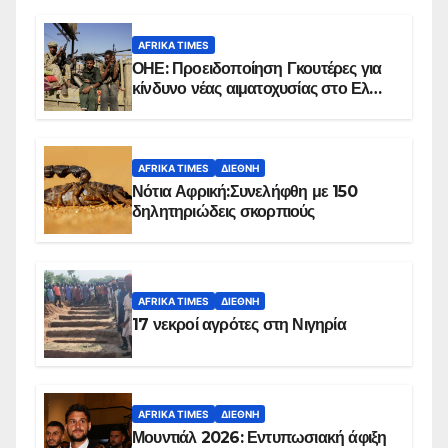
AFRIKA TIMES
ΟΗΕ: Προειδοποίηση Γκουτέρες για
κίνδυνο νέας αιματοχυσίας στο Ελ
Ομπέιντ του Σουδάν
AFRIKA TIMES
ΔΙΕΘΝΉ
Νότια Αφρική:Συνελήφθη με 150
δηλητηριώδεις σκορπιούς
AFRIKA TIMES
ΔΙΕΘΝΉ
17 νεκροί αγρότες στη Νιγηρία
AFRIKA TIMES
ΔΙΕΘΝΉ
Μουντιάλ 2026: Εντυπωσιακή άφιξη