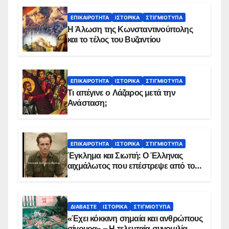
ΕΠΙΚΑΙΡΌΤΗΤΑ
ΙΣΤΟΡΙΚΆ
ΣΤΙΓΜΙΌΤΥΠΑ
Η Άλωση της Κωνσταντινούπολης
και το τέλος του Βυζαντίου
ΕΠΙΚΑΙΡΌΤΗΤΑ
ΙΣΤΟΡΙΚΆ
ΣΤΙΓΜΙΌΤΥΠΑ
Τι απέγινε ο Λάζαρος μετά την
Ανάσταση;
ΕΠΙΚΑΙΡΌΤΗΤΑ
ΙΣΤΟΡΙΚΆ
ΣΤΙΓΜΙΌΤΥΠΑ
Έγκλημα και Σιωπή: Ο Έλληνας
αιχμάλωτος που επέστρεψε από το
Παραπέτασμα
ΔΙΑΒΆΣΤΕ
ΙΣΤΟΡΙΚΆ
ΣΤΙΓΜΙΌΤΥΠΑ
«Έχει κόκκινη σημαία και ανθρώπους
σίγουρα» – Η τελευταία συνομιλία