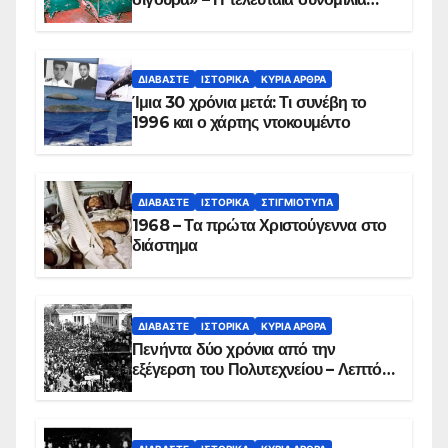
των ηρώων στα Ίμια, πριν τη
συντριβή του ελικοπτέρου
ΔΙΑΒΆΣΤΕ
ΙΣΤΟΡΙΚΆ
ΚΥΡΙΑ ΑΡΘΡΑ
Ίμια 30 χρόνια μετά: Τι συνέβη το
1996 και ο χάρτης ντοκουμέντο
ΔΙΑΒΆΣΤΕ
ΙΣΤΟΡΙΚΆ
ΣΤΙΓΜΙΌΤΥΠΑ
1968 – Τα πρώτα Χριστούγεννα στο
διάστημα
ΔΙΑΒΆΣΤΕ
ΙΣΤΟΡΙΚΆ
ΚΥΡΙΑ ΑΡΘΡΑ
Πενήντα δύο χρόνια από την
εξέγερση του Πολυτεχνείου – Λεπτό
προς λεπτό η εισβολή – ΦΩΤΟ και
ΒΙΝΤΕΟ