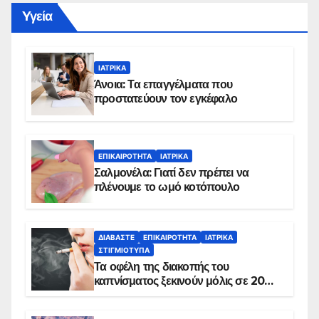
Yγεία
ΙΑΤΡΙΚΆ
Άνοια: Τα επαγγέλματα που
προστατεύουν τον εγκέφαλο
ΕΠΙΚΑΙΡΌΤΗΤΑ
ΙΑΤΡΙΚΆ
Σαλμονέλα: Γιατί δεν πρέπει να
πλένουμε το ωμό κοτόπουλο
ΔΙΑΒΆΣΤΕ
ΕΠΙΚΑΙΡΌΤΗΤΑ
ΙΑΤΡΙΚΆ
ΣΤΙΓΜΙΌΤΥΠΑ
Τα οφέλη της διακοπής του
καπνίσματος ξεκινούν μόλις σε 20
λεπτά