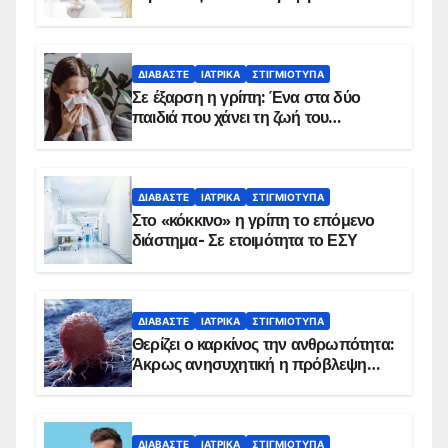
δείχνουν τα στοιχεία
ΔΙΑΒΆΣΤΕ
ΙΑΤΡΙΚΆ
ΣΤΙΓΜΙΌΤΥΠΑ
Σε έξαρση η γρίπη: Ένα στα δύο
παιδιά που χάνει τη ζωή του
αντιμετωπίζει υποκείμενο νόσημα –
Εμβολιασμό συνιστούν οι ειδικοί
ΔΙΑΒΆΣΤΕ
ΙΑΤΡΙΚΆ
ΣΤΙΓΜΙΌΤΥΠΑ
Στο «κόκκινο» η γρίπη το επόμενο
διάστημα- Σε ετοιμότητα το ΕΣΥ
ΔΙΑΒΆΣΤΕ
ΙΑΤΡΙΚΆ
ΣΤΙΓΜΙΌΤΥΠΑ
Θερίζει ο καρκίνος την ανθρωπότητα:
Άκρως ανησυχητική η πρόβλεψη…
ΔΙΑΒΆΣΤΕ
ΙΑΤΡΙΚΆ
ΣΤΙΓΜΙΌΤΥΠΑ