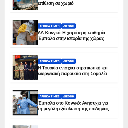
επίθεση σε χωριό
AFRIKA TIMES
ΔΙΕΘΝΉ
ΛΔ Κονγκό: Η χειρότερη επιδημία
Έμπολα στην ιστορία της χώρας
AFRIKA TIMES
ΔΙΕΘΝΉ
Η Τουρκία ενισχύει στρατιωτική και
ενεργειακή παρουσία στη Σομαλία
AFRIKA TIMES
ΔΙΕΘΝΉ
Έμπολα στο Κονγκό: Ανησυχία για
τη μεγάλη εξάπλωση της επιδημίας