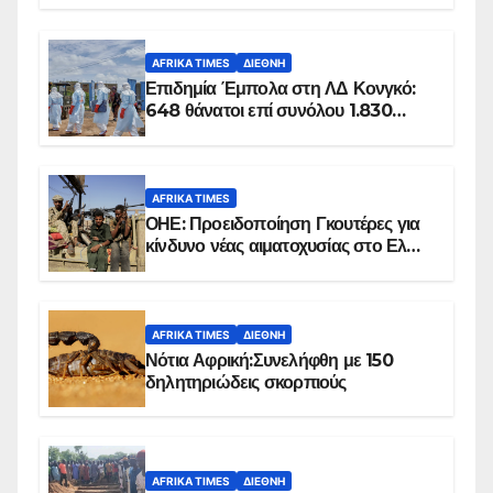
AFRIKA TIMES
ΔΙΕΘΝΉ
Επιδημία Έμπολα στη ΛΔ Κονγκό:
648 θάνατοι επί συνόλου 1.830
επιβεβαιωμένων κρουσμάτων
AFRIKA TIMES
ΟΗΕ: Προειδοποίηση Γκουτέρες για
κίνδυνο νέας αιματοχυσίας στο Ελ
Ομπέιντ του Σουδάν
AFRIKA TIMES
ΔΙΕΘΝΉ
Νότια Αφρική:Συνελήφθη με 150
δηλητηριώδεις σκορπιούς
AFRIKA TIMES
ΔΙΕΘΝΉ