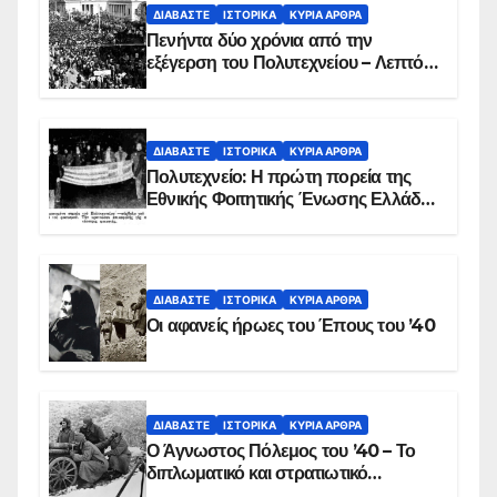
ΔΙΑΒΆΣΤΕ
ΙΣΤΟΡΙΚΆ
ΚΥΡΙΑ ΑΡΘΡΑ
Πενήντα δύο χρόνια από την
εξέγερση του Πολυτεχνείου – Λεπτό
προς λεπτό η εισβολή – ΦΩΤΟ και
ΒΙΝΤΕΟ
ΔΙΑΒΆΣΤΕ
ΙΣΤΟΡΙΚΆ
ΚΥΡΙΑ ΑΡΘΡΑ
Πολυτεχνείο: Η πρώτη πορεία της
Εθνικής Φοιτητικής Ένωσης Ελλάδος
στις 17 Νοεμβρίου 1975 με την
αιματοβαμμένη σημαία
ΔΙΑΒΆΣΤΕ
ΙΣΤΟΡΙΚΆ
ΚΥΡΙΑ ΑΡΘΡΑ
Οι αφανείς ήρωες του Έπους του ’40
ΔΙΑΒΆΣΤΕ
ΙΣΤΟΡΙΚΆ
ΚΥΡΙΑ ΑΡΘΡΑ
Ο Άγνωστος Πόλεμος του ’40 – Το
διπλωματικό και στρατιωτικό
παρασκήνιο