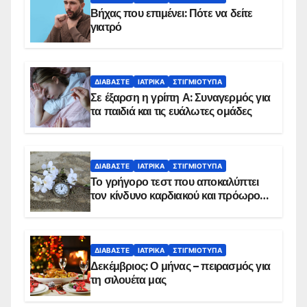
Βήχας που επιμένει: Πότε να δείτε
γιατρό
ΔΙΑΒΆΣΤΕ
ΙΑΤΡΙΚΆ
ΣΤΙΓΜΙΌΤΥΠΑ
Σε έξαρση η γρίπη Α: Συναγερμός για
τα παιδιά και τις ευάλωτες ομάδες
ΔΙΑΒΆΣΤΕ
ΙΑΤΡΙΚΆ
ΣΤΙΓΜΙΌΤΥΠΑ
Το γρήγορο τεστ που αποκαλύπτει
τον κίνδυνο καρδιακού και πρόωρου
θανάτου
ΔΙΑΒΆΣΤΕ
ΙΑΤΡΙΚΆ
ΣΤΙΓΜΙΌΤΥΠΑ
Δεκέμβριος: Ο μήνας – πειρασμός για
τη σιλουέτα μας