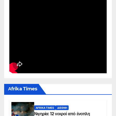
Αfrika Times
AFRIKA TIMES
ΔΙΕΘΝΉ
Νιγηρία: 12 νεκροί από ένοπλη