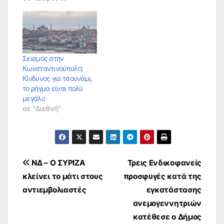
Σεισμος στην
Κωνσταντινούπολη:
Κίνδυνος για τσουνάμι,
το ρήγμα είναι πολύ
μεγάλο
σε "Διεθνή"
Πλοήγηση
ΝΔ – Ο ΣΥΡΙΖΑ
Τρεις Ενδικοφανείς
κλείνει το μάτι στους
προσφυγές κατά της
άρθρων
αντιεμβολιαστές
εγκατάστασης
ανεμογεννητριών
κατέθεσε ο Δήμος