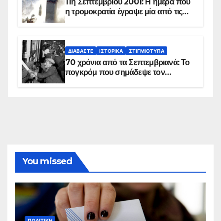
11η Σεπτεμβρίου 2001: Η ημέρα που
η τρομοκρατία έγραψε μία από τις
πιο μαύρες σελίδες στην ιστορία του
πλανήτη
ΔΙΑΒΆΣΤΕ
ΙΣΤΟΡΙΚΆ
ΣΤΙΓΜΙΌΤΥΠΑ
70 χρόνια από τα Σεπτεμβριανά: Το
πογκρόμ που σημάδεψε τον
ελληνισμό της Κωνσταντινούπολης
You missed
ΠΟΛΙΤΙΚΉ