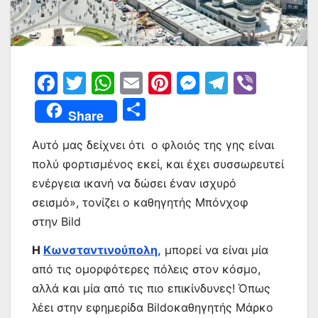
F
T
W
E
Pi
M
T
Vi
a
w
h
m
nt
e
el
b
Μ
Share
c
itt
at
ai
er
s
e
er
οι
e
er
s
l
e
s
gr
Αυτό μας δείχνει ότι ο φλοιός της γης είναι
ρ
πολύ φορτισμένος εκεί, και έχει συσσωρευτεί
b
A
st
e
a
α
ενέργεια ικανή να δώσει έναν ισχυρό
o
p
n
m
σ
σεισμό», τονίζει ο καθηγητής Μπόνχοφ
o
p
g
τε
στην Bild
k
er
ίτ
Η
Κωνσταντινούπολη,
μπορεί να είναι μία
ε
από τις ομορφότερες πόλεις στον κόσμο,
αλλά και μία από τις πιο επικίνδυνες! Όπως
λέει στην εφημερίδα Bildoκαθηγητής Μάρκο