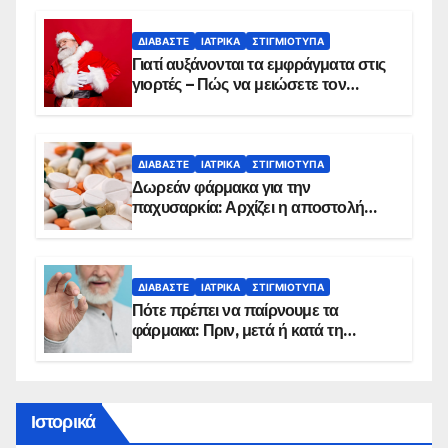
ΔΙΑΒΆΣΤΕ
ΙΑΤΡΙΚΆ
ΣΤΙΓΜΙΌΤΥΠΑ
Γιατί αυξάνονται τα εμφράγματα στις
γιορτές – Πώς να μειώσετε τον
κίνδυνο, σύμφωνα με καρδιολόγο
ΔΙΑΒΆΣΤΕ
ΙΑΤΡΙΚΆ
ΣΤΙΓΜΙΌΤΥΠΑ
Δωρεάν φάρμακα για την
παχυσαρκία: Αρχίζει η αποστολή
sms για τους δικαιούχους – Οι
προϋποθέσεις ένταξης στο
πρόγραμμα
ΔΙΑΒΆΣΤΕ
ΙΑΤΡΙΚΆ
ΣΤΙΓΜΙΌΤΥΠΑ
Πότε πρέπει να παίρνουμε τα
φάρμακα: Πριν, μετά ή κατά τη
διάρκεια του φαγητού;
Ιστορικά