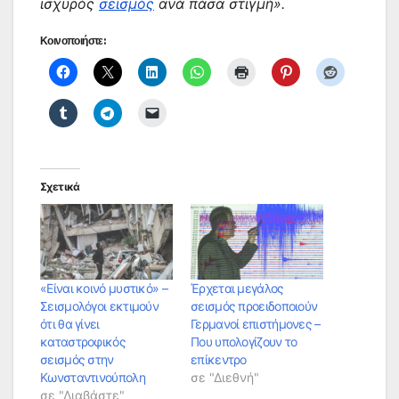
ισχυρός
σεισμός
ανά πάσα στιγμή».
Κοινοποιήστε:
Σχετικά
«Είναι κοινό μυστικό» –
Έρχεται μεγάλος
Σεισμολόγοι εκτιμούν
σεισμός προειδοποιούν
ότι θα γίνει
Γερμανοί επιστήμονες –
καταστροφικός
Που υπολογίζουν το
σεισμός στην
επίκεντρο
Κωνσταντινούπολη
σε "Διεθνή"
σε "Διαβάστε"