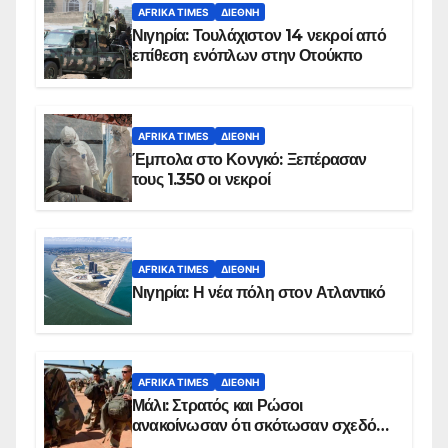
AFRIKA TIMES
ΔΙΕΘΝΉ
Νιγηρία: Τουλάχιστον 14 νεκροί από
επίθεση ενόπλων στην Οτούκπο
AFRIKA TIMES
ΔΙΕΘΝΉ
Έμπολα στο Κονγκό: Ξεπέρασαν
τους 1.350 οι νεκροί
AFRIKA TIMES
ΔΙΕΘΝΉ
Νιγηρία: Η νέα πόλη στον Ατλαντικό
AFRIKA TIMES
ΔΙΕΘΝΉ
Μάλι: Στρατός και Ρώσοι
ανακοίνωσαν ότι σκότωσαν σχεδόν
100 τζιχαντιστές