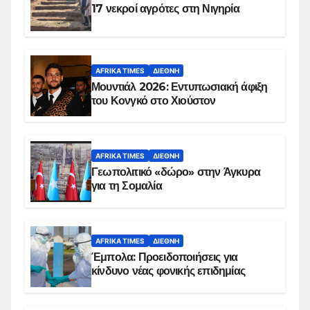
17 νεκροί αγρότες στη Νιγηρία
AFRIKA TIMES
ΔΙΕΘΝΉ
Μουντιάλ 2026: Εντυπωσιακή άφιξη
του Κονγκό στο Χιούστον
AFRIKA TIMES
ΔΙΕΘΝΉ
Γεωπολιτικό «δώρο» στην Άγκυρα
για τη Σομαλία
AFRIKA TIMES
ΔΙΕΘΝΉ
Έμπολα: Προειδοποιήσεις για
κίνδυνο νέας φονικής επιδημίας