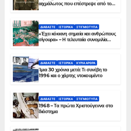
αιχμάλωτος που επέστρεψε από το
Παραπέτασμα
ΔΙΑΒΆΣΤΕ
ΙΣΤΟΡΙΚΆ
ΣΤΙΓΜΙΌΤΥΠΑ
«Έχει κόκκινη σημαία και ανθρώπους
σίγουρα» – Η τελευταία συνομιλία
των ηρώων στα Ίμια, πριν τη
συντριβή του ελικοπτέρου
ΔΙΑΒΆΣΤΕ
ΙΣΤΟΡΙΚΆ
ΚΥΡΙΑ ΑΡΘΡΑ
Ίμια 30 χρόνια μετά: Τι συνέβη το
1996 και ο χάρτης ντοκουμέντο
ΔΙΑΒΆΣΤΕ
ΙΣΤΟΡΙΚΆ
ΣΤΙΓΜΙΌΤΥΠΑ
1968 – Τα πρώτα Χριστούγεννα στο
διάστημα