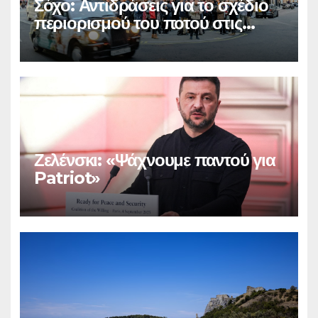
Σόχο: Αντιδράσεις για το σχέδιο
περιορισμού του ποτού στις
παμπ
Ζελένσκι: «Ψάχνουμε παντού για
Patriot»