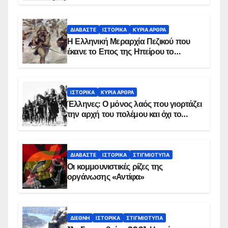
ΔΙΑΒΆΣΤΕ
ΙΣΤΟΡΙΚΆ
ΚΥΡΙΑ ΑΡΘΡΑ
Η Ελληνική Μεραρχία Πεζικού που
έκανε το Επος της Ηπείρου το
χειμώνα του 1940
ΙΣΤΟΡΙΚΆ
ΚΥΡΙΑ ΑΡΘΡΑ
Έλληνες: Ο μόνος λαός που γιορτάζει
την αρχή του πολέμου και όχι το
τέλος του
ΔΙΑΒΆΣΤΕ
ΙΣΤΟΡΙΚΆ
ΣΤΙΓΜΙΌΤΥΠΑ
Οι κομμουνιστικές ρίζες της
οργάνωσης «Αντίφα»
ΔΙΕΘΝΉ
ΙΣΤΟΡΙΚΆ
ΣΤΙΓΜΙΌΤΥΠΑ