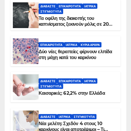
ΔΙΑΒΆΣΤΕ
ΕΠΙΚΑΙΡΌΤΗΤΑ
ΙΑΤΡΙΚΆ
ΣΤΙΓΜΙΌΤΥΠΑ
Τα οφέλη της διακοπής του
καπνίσματος ξεκινούν μόλις σε 20
λεπτά
ΕΠΙΚΑΙΡΌΤΗΤΑ
ΙΑΤΡΙΚΆ
ΚΥΡΙΑ ΑΡΘΡΑ
Δύο νέες θεραπείες φέρνουν ελπίδα
στη μάχη κατά του καρκίνου
ΔΙΑΒΆΣΤΕ
ΕΠΙΚΑΙΡΌΤΗΤΑ
ΙΑΤΡΙΚΆ
ΣΤΙΓΜΙΌΤΥΠΑ
Καισαρικές: 62,2% στην Ελλάδα
ΔΙΑΒΆΣΤΕ
ΙΑΤΡΙΚΆ
ΣΤΙΓΜΙΌΤΥΠΑ
Νέα μελέτη: Σχεδόν 4 στους 10
καρκίνους είναι αποτρέψιμοι – Τι