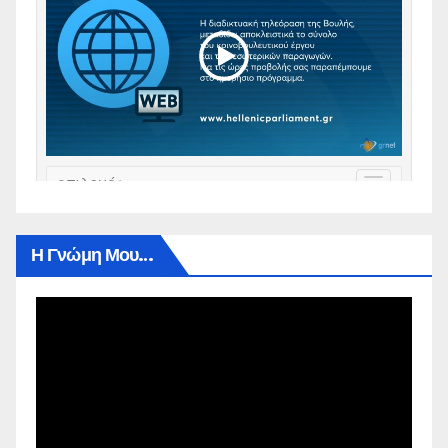
Η Γνώμη Μου…