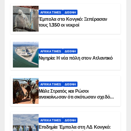
AFRIKA TIMES
ΔΙΕΘΝΉ
Έμπολα στο Κονγκό: Ξεπέρασαν
τους 1.350 οι νεκροί
AFRIKA TIMES
ΔΙΕΘΝΉ
Νιγηρία: Η νέα πόλη στον Ατλαντικό
AFRIKA TIMES
ΔΙΕΘΝΉ
Μάλι: Στρατός και Ρώσοι
ανακοίνωσαν ότι σκότωσαν σχεδόν
100 τζιχαντιστές
AFRIKA TIMES
ΔΙΕΘΝΉ
Επιδημία Έμπολα στη ΛΔ Κονγκό: