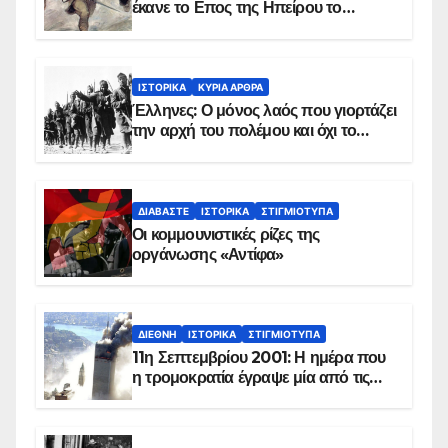
έκανε το Επος της Ηπείρου το
χειμώνα του 1940
ΙΣΤΟΡΙΚΆ
ΚΥΡΙΑ ΑΡΘΡΑ
Έλληνες: Ο μόνος λαός που γιορτάζει
την αρχή του πολέμου και όχι το
τέλος του
ΔΙΑΒΆΣΤΕ
ΙΣΤΟΡΙΚΆ
ΣΤΙΓΜΙΌΤΥΠΑ
Οι κομμουνιστικές ρίζες της
οργάνωσης «Αντίφα»
ΔΙΕΘΝΉ
ΙΣΤΟΡΙΚΆ
ΣΤΙΓΜΙΌΤΥΠΑ
11η Σεπτεμβρίου 2001: Η ημέρα που
η τρομοκρατία έγραψε μία από τις
πιο μαύρες σελίδες στην ιστορία του
πλανήτη