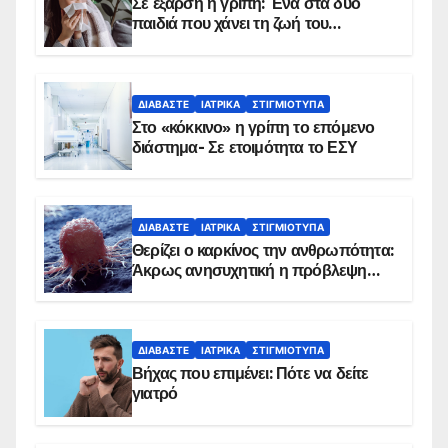
Σε έξαρση η γρίπη: Ένα στα δύο
παιδιά που χάνει τη ζωή του
αντιμετωπίζει υποκείμενο νόσημα –
Εμβολιασμό συνιστούν οι ειδικοί
ΔΙΑΒΆΣΤΕ
ΙΑΤΡΙΚΆ
ΣΤΙΓΜΙΌΤΥΠΑ
Στο «κόκκινο» η γρίπη το επόμενο
διάστημα- Σε ετοιμότητα το ΕΣΥ
ΔΙΑΒΆΣΤΕ
ΙΑΤΡΙΚΆ
ΣΤΙΓΜΙΌΤΥΠΑ
Θερίζει ο καρκίνος την ανθρωπότητα:
Άκρως ανησυχητική η πρόβλεψη…
ΔΙΑΒΆΣΤΕ
ΙΑΤΡΙΚΆ
ΣΤΙΓΜΙΌΤΥΠΑ
Βήχας που επιμένει: Πότε να δείτε
γιατρό