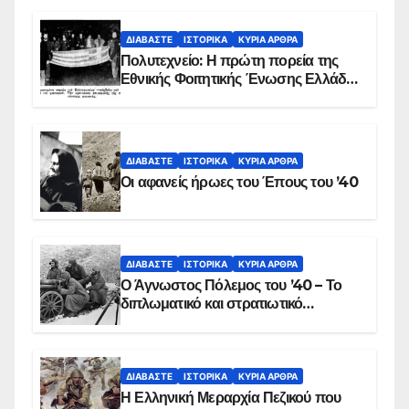
ΒΙΝΤΕΟ
ΔΙΑΒΆΣΤΕ
ΙΣΤΟΡΙΚΆ
ΚΥΡΙΑ ΑΡΘΡΑ
Πολυτεχνείο: Η πρώτη πορεία της
Εθνικής Φοιτητικής Ένωσης Ελλάδος
στις 17 Νοεμβρίου 1975 με την
αιματοβαμμένη σημαία
ΔΙΑΒΆΣΤΕ
ΙΣΤΟΡΙΚΆ
ΚΥΡΙΑ ΑΡΘΡΑ
Οι αφανείς ήρωες του Έπους του ’40
ΔΙΑΒΆΣΤΕ
ΙΣΤΟΡΙΚΆ
ΚΥΡΙΑ ΑΡΘΡΑ
Ο Άγνωστος Πόλεμος του ’40 – Το
διπλωματικό και στρατιωτικό
παρασκήνιο
ΔΙΑΒΆΣΤΕ
ΙΣΤΟΡΙΚΆ
ΚΥΡΙΑ ΑΡΘΡΑ
Η Ελληνική Μεραρχία Πεζικού που