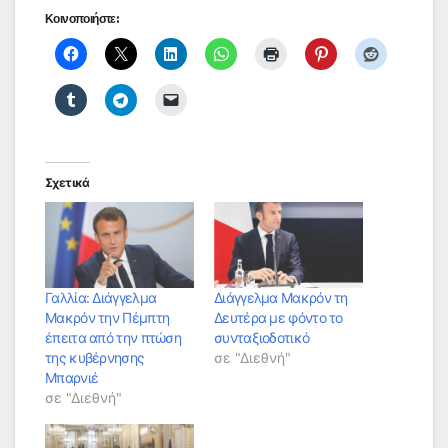
Κοινοποιήστε:
Σχετικά
Γαλλία: Διάγγελμα
Διάγγελμα Μακρόν τη
Μακρόν την Πέμπτη
Δευτέρα με φόντο το
έπειτα από την πτώση
συνταξιοδοτικό
της κυβέρνησης
σε "Διεθνή"
Μπαρνιέ
σε "Διεθνή"