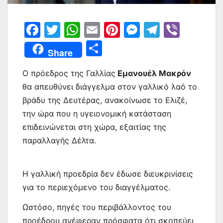
F
T
W
E
Pi
M
T
Vi
a
w
h
m
nt
e
el
b
Μ
Share
c
itt
at
ai
er
s
e
er
οι
e
er
s
l
e
s
gr
Ο πρόεδρος της Γαλλίας
Εμανουέλ Μακρόν
ρ
θα απευθύνει διάγγελμα στον γαλλικό λαό το
b
A
st
e
a
α
βράδυ της Δευτέρας, ανακοίνωσε το Ελιζέ,
o
p
n
m
σ
την ώρα που η υγειονομική κατάσταση
o
p
g
τε
επιδεινώνεται στη χώρα, εξαιτίας της
k
er
ίτ
παραλλαγής Δέλτα.
ε
Η γαλλική προεδρία δεν έδωσε διευκρινίσεις
για το περιεχόμενο του διαγγέλματος.
Ωστόσο, πηγές του περιβάλλοντος του
προέδρου ανέφεραν πρόσφατα ότι σκοπεύει