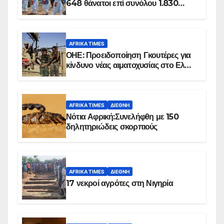
648 θάνατοι επί συνόλου 1.830
επιβεβαιωμένων κρουσμάτων
AFRIKA TIMES
ΟΗΕ: Προειδοποίηση Γκουτέρες για
κίνδυνο νέας αιματοχυσίας στο Ελ
Ομπέιντ του Σουδάν
AFRIKA TIMES
ΔΙΕΘΝΉ
Νότια Αφρική:Συνελήφθη με 150
δηλητηριώδεις σκορπιούς
AFRIKA TIMES
ΔΙΕΘΝΉ
17 νεκροί αγρότες στη Νιγηρία