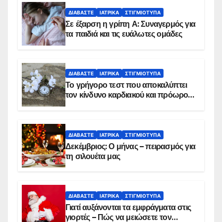
ΔΙΑΒΆΣΤΕ
ΙΑΤΡΙΚΆ
ΣΤΙΓΜΙΌΤΥΠΑ
Σε έξαρση η γρίπη Α: Συναγερμός για
τα παιδιά και τις ευάλωτες ομάδες
ΔΙΑΒΆΣΤΕ
ΙΑΤΡΙΚΆ
ΣΤΙΓΜΙΌΤΥΠΑ
Το γρήγορο τεστ που αποκαλύπτει
τον κίνδυνο καρδιακού και πρόωρου
θανάτου
ΔΙΑΒΆΣΤΕ
ΙΑΤΡΙΚΆ
ΣΤΙΓΜΙΌΤΥΠΑ
Δεκέμβριος: Ο μήνας – πειρασμός για
τη σιλουέτα μας
ΔΙΑΒΆΣΤΕ
ΙΑΤΡΙΚΆ
ΣΤΙΓΜΙΌΤΥΠΑ
Γιατί αυξάνονται τα εμφράγματα στις
γιορτές – Πώς να μειώσετε τον