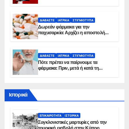
κίνδυνο, σύμφωνα με καρδιολόγο
ΔΙΑΒΆΣΤΕ
ΙΑΤΡΙΚΆ
ΣΤΙΓΜΙΌΤΥΠΑ
Δωρεάν φάρμακα για την
παχυσαρκία: Αρχίζει η αποστολή
sms για τους δικαιούχους – Οι
προϋποθέσεις ένταξης στο
πρόγραμμα
ΔΙΑΒΆΣΤΕ
ΙΑΤΡΙΚΆ
ΣΤΙΓΜΙΌΤΥΠΑ
Πότε πρέπει να παίρνουμε τα
φάρμακα: Πριν, μετά ή κατά τη
διάρκεια του φαγητού;
Ιστορικά
ΕΠΙΚΑΙΡΌΤΗΤΑ
ΙΣΤΟΡΙΚΆ
Συγκλονιστικές μαρτυρίες από την
τουρκική εισβολή στην Κύπρο