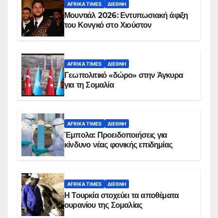
AFRIKA TIMES
ΔΙΕΘΝΉ
Μουντιάλ 2026: Εντυπωσιακή άφιξη
του Κονγκό στο Χιούστον
AFRIKA TIMES
ΔΙΕΘΝΉ
Γεωπολιτικό «δώρο» στην Άγκυρα
για τη Σομαλία
AFRIKA TIMES
ΔΙΕΘΝΉ
Έμπολα: Προειδοποιήσεις για
κίνδυνο νέας φονικής επιδημίας
AFRIKA TIMES
ΔΙΕΘΝΉ
Η Τουρκία στοχεύει τα αποθέματα
ουρανίου της Σομαλίας