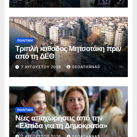
ΠΟΛΙΤΙΚΉ
Τριπλή κάθοδος Μητσοτάκη πριν
από τη ΔΕΘ
7 ΑΥΓΟΎΣΤΟΥ 2026
GEOATHANAS
ΠΟΛΙΤΙΚΉ
Νέες αποχωρήσεις από την
«Ελπίδα για τη Δημοκρατία»
7 ΑΥΓΟΎΣΤΟΥ 2026
GEOATHANAS