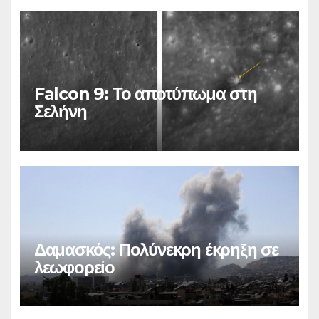
Falcon 9: Το αποτύπωμα στη
Σελήνη
Δαμασκός: Πολύνεκρη έκρηξη σε
λεωφορείο