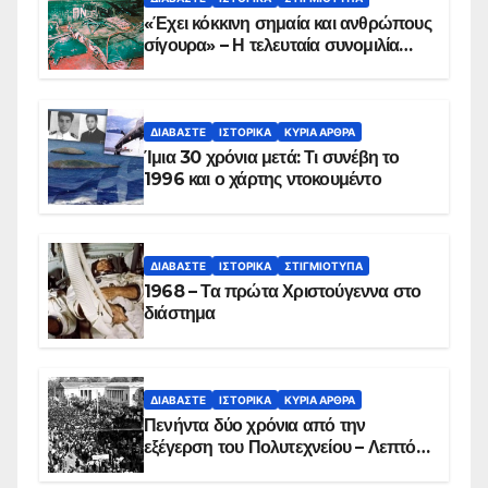
«Έχει κόκκινη σημαία και ανθρώπους
σίγουρα» – Η τελευταία συνομιλία
των ηρώων στα Ίμια, πριν τη
συντριβή του ελικοπτέρου
ΔΙΑΒΆΣΤΕ
ΙΣΤΟΡΙΚΆ
ΚΥΡΙΑ ΑΡΘΡΑ
Ίμια 30 χρόνια μετά: Τι συνέβη το
1996 και ο χάρτης ντοκουμέντο
ΔΙΑΒΆΣΤΕ
ΙΣΤΟΡΙΚΆ
ΣΤΙΓΜΙΌΤΥΠΑ
1968 – Τα πρώτα Χριστούγεννα στο
διάστημα
ΔΙΑΒΆΣΤΕ
ΙΣΤΟΡΙΚΆ
ΚΥΡΙΑ ΑΡΘΡΑ
Πενήντα δύο χρόνια από την
εξέγερση του Πολυτεχνείου – Λεπτό
προς λεπτό η εισβολή – ΦΩΤΟ και