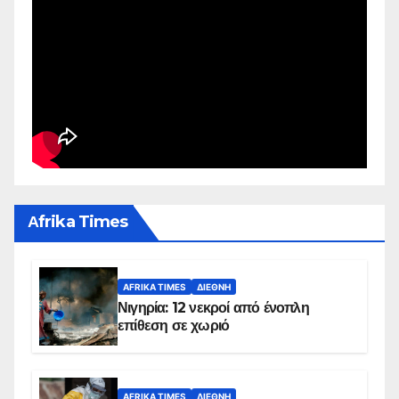
Αfrika Times
AFRIKA TIMES
ΔΙΕΘΝΉ
Νιγηρία: 12 νεκροί από ένοπλη
επίθεση σε χωριό
AFRIKA TIMES
ΔΙΕΘΝΉ