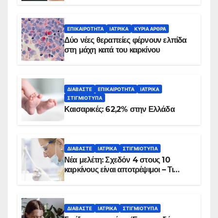
λεπτά
ΕΠΙΚΑΙΡΌΤΗΤΑ
ΙΑΤΡΙΚΆ
ΚΥΡΙΑ ΑΡΘΡΑ
Δύο νέες θεραπείες φέρνουν ελπίδα
στη μάχη κατά του καρκίνου
ΔΙΑΒΆΣΤΕ
ΕΠΙΚΑΙΡΌΤΗΤΑ
ΙΑΤΡΙΚΆ
ΣΤΙΓΜΙΌΤΥΠΑ
Καισαρικές: 62,2% στην Ελλάδα
ΔΙΑΒΆΣΤΕ
ΙΑΤΡΙΚΆ
ΣΤΙΓΜΙΌΤΥΠΑ
Νέα μελέτη: Σχεδόν 4 στους 10
καρκίνους είναι αποτρέψιμοι – Τι
δείχνουν τα στοιχεία
ΔΙΑΒΆΣΤΕ
ΙΑΤΡΙΚΆ
ΣΤΙΓΜΙΌΤΥΠΑ