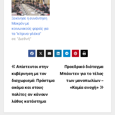
Ξεκίνησε η συνάντηση
Μακρόν με
κοινωνικούς φορείς για
τα ”κίτρινα γιλέκα”
σε "Διεθνή"
Πλοήγηση
Απίστευτοι στην
Προεδρικό διάταγμα
κυβέρνηση με τον
Μπάιντεν για το τέλος
άρθρων
διαχωρισμό: Πρόστιμα
των μονοπωλίων –
ακόμα και στους
«Καμία ανοχή»
πολίτες αν κάνουν
λάθος κατάστημα