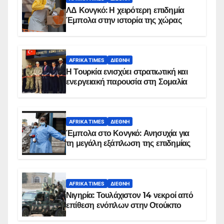
ΛΔ Κονγκό: Η χειρότερη επιδημία
Έμπολα στην ιστορία της χώρας
AFRIKA TIMES
ΔΙΕΘΝΉ
Η Τουρκία ενισχύει στρατιωτική και
ενεργειακή παρουσία στη Σομαλία
AFRIKA TIMES
ΔΙΕΘΝΉ
Έμπολα στο Κονγκό: Ανησυχία για
τη μεγάλη εξάπλωση της επιδημίας
AFRIKA TIMES
ΔΙΕΘΝΉ
Νιγηρία: Τουλάχιστον 14 νεκροί από
επίθεση ενόπλων στην Οτούκπο