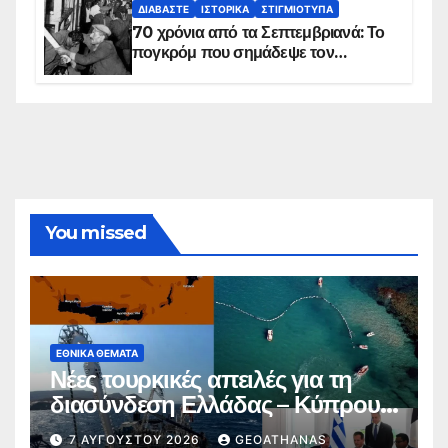
ΔΙΑΒΆΣΤΕ
ΙΣΤΟΡΙΚΆ
ΣΤΙΓΜΙΌΤΥΠΑ
70 χρόνια από τα Σεπτεμβριανά: Το
πογκρόμ που σημάδεψε τον
ελληνισμό της Κωνσταντινούπολης
You missed
ΕΘΝΙΚΆ ΘΈΜΑΤΑ
Νέες τουρκικές απειλές για τη
διασύνδεση Ελλάδας – Κύπρου –
Ισραήλ
7 ΑΥΓΟΎΣΤΟΥ 2026
GEOATHANAS