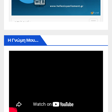
Η Γνώμη Μου…