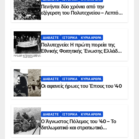
Πενήντα δύο χρόνια από την
εξέγερση του Πολυτεχνείου – Λεπτό
προς λεπτό η εισβολή – ΦΩΤΟ και
ΒΙΝΤΕΟ
ΔΙΑΒΆΣΤΕ
ΙΣΤΟΡΙΚΆ
ΚΥΡΙΑ ΑΡΘΡΑ
Πολυτεχνείο: Η πρώτη πορεία της
Εθνικής Φοιτητικής Ένωσης Ελλάδος
στις 17 Νοεμβρίου 1975 με την
αιματοβαμμένη σημαία
ΔΙΑΒΆΣΤΕ
ΙΣΤΟΡΙΚΆ
ΚΥΡΙΑ ΑΡΘΡΑ
Οι αφανείς ήρωες του Έπους του ’40
ΔΙΑΒΆΣΤΕ
ΙΣΤΟΡΙΚΆ
ΚΥΡΙΑ ΑΡΘΡΑ
Ο Άγνωστος Πόλεμος του ’40 – Το
διπλωματικό και στρατιωτικό
παρασκήνιο