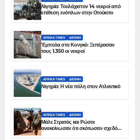
Νιγηρία: Τουλάχιστον 14 νεκροί από
επίθεση ενόπλων στην Οτούκπο
AFRIKA TIMES
ΔΙΕΘΝΉ
Έμπολα στο Κονγκό: Ξεπέρασαν
τους 1.350 οι νεκροί
AFRIKA TIMES
ΔΙΕΘΝΉ
Νιγηρία: Η νέα πόλη στον Ατλαντικό
AFRIKA TIMES
ΔΙΕΘΝΉ
Μάλι: Στρατός και Ρώσοι
ανακοίνωσαν ότι σκότωσαν σχεδόν
100 τζιχαντιστές