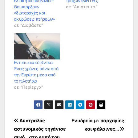
ηλιακή ακτινοβολία –
τροχών (ΒΙΝΤΕΟ)
Θα υπάρξουν
σε "Απίστευτα"
«διαταραχές και
ακυρώσεις πτήσεων»
σε "Διαβάστε"
Εντυπωσιακό βίντεο:
Ένας χρόνος πάνω από
την Ευρώπη μέσα από
το πιλοτήριο
σε "Περίεργα"
Πλοήγηση
Αυστραλός
Ενυδρείο με καρχαρίες
αστυνομικός τηγάνισε
και φάλαινες…
άρθρων
αυγό… στο καπό του