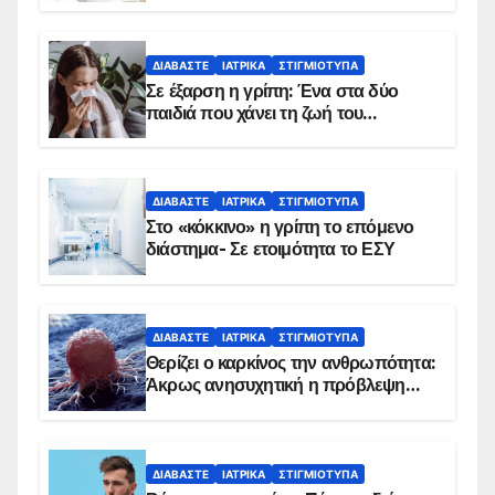
ΔΙΑΒΆΣΤΕ
ΙΑΤΡΙΚΆ
ΣΤΙΓΜΙΌΤΥΠΑ
Σε έξαρση η γρίπη: Ένα στα δύο
παιδιά που χάνει τη ζωή του
αντιμετωπίζει υποκείμενο νόσημα –
Εμβολιασμό συνιστούν οι ειδικοί
ΔΙΑΒΆΣΤΕ
ΙΑΤΡΙΚΆ
ΣΤΙΓΜΙΌΤΥΠΑ
Στο «κόκκινο» η γρίπη το επόμενο
διάστημα- Σε ετοιμότητα το ΕΣΥ
ΔΙΑΒΆΣΤΕ
ΙΑΤΡΙΚΆ
ΣΤΙΓΜΙΌΤΥΠΑ
Θερίζει ο καρκίνος την ανθρωπότητα:
Άκρως ανησυχητική η πρόβλεψη…
ΔΙΑΒΆΣΤΕ
ΙΑΤΡΙΚΆ
ΣΤΙΓΜΙΌΤΥΠΑ