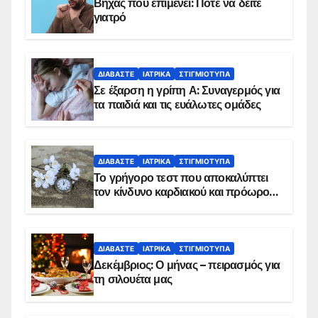
Βήχας που επιμένει: Πότε να δείτε
γιατρό
ΔΙΑΒΆΣΤΕ
ΙΑΤΡΙΚΆ
ΣΤΙΓΜΙΌΤΥΠΑ
Σε έξαρση η γρίπη Α: Συναγερμός για
τα παιδιά και τις ευάλωτες ομάδες
ΔΙΑΒΆΣΤΕ
ΙΑΤΡΙΚΆ
ΣΤΙΓΜΙΌΤΥΠΑ
Το γρήγορο τεστ που αποκαλύπτει
τον κίνδυνο καρδιακού και πρόωρου
θανάτου
ΔΙΑΒΆΣΤΕ
ΙΑΤΡΙΚΆ
ΣΤΙΓΜΙΌΤΥΠΑ
Δεκέμβριος: Ο μήνας – πειρασμός για
τη σιλουέτα μας