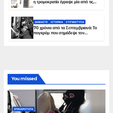
η τρομοκρατία έγραψε μία από τις
πιο μαύρες σελίδες στην ιστορία του
πλανήτη
ΔΙΑΒΆΣΤΕ
ΙΣΤΟΡΙΚΆ
ΣΤΙΓΜΙΌΤΥΠΑ
70 χρόνια από τα Σεπτεμβριανά: Το
πογκρόμ που σημάδεψε τον
ελληνισμό της Κωνσταντινούπολης
You missed
ΕΠΙΚΑΙΡΌΤΗΤΑ