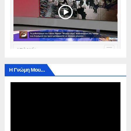
Η Γνώμη Μου…