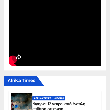
Αfrika Times
AFRIKA TIMES
ΔΙΕΘΝΉ
Νιγηρία: 12 νεκροί από ένοπλη
επίθεση σε χωριό