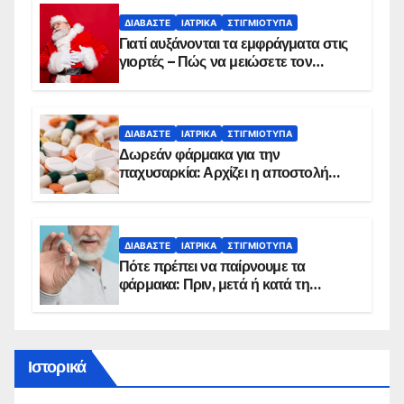
ΔΙΑΒΆΣΤΕ
ΙΑΤΡΙΚΆ
ΣΤΙΓΜΙΌΤΥΠΑ
Γιατί αυξάνονται τα εμφράγματα στις
γιορτές – Πώς να μειώσετε τον
κίνδυνο, σύμφωνα με καρδιολόγο
ΔΙΑΒΆΣΤΕ
ΙΑΤΡΙΚΆ
ΣΤΙΓΜΙΌΤΥΠΑ
Δωρεάν φάρμακα για την
παχυσαρκία: Αρχίζει η αποστολή
sms για τους δικαιούχους – Οι
προϋποθέσεις ένταξης στο
πρόγραμμα
ΔΙΑΒΆΣΤΕ
ΙΑΤΡΙΚΆ
ΣΤΙΓΜΙΌΤΥΠΑ
Πότε πρέπει να παίρνουμε τα
φάρμακα: Πριν, μετά ή κατά τη
διάρκεια του φαγητού;
Ιστορικά