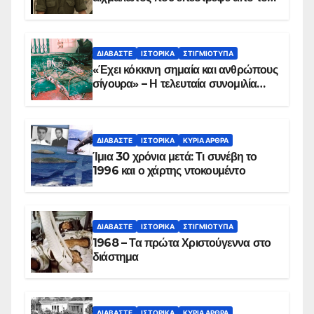
Παραπέτασμα
ΔΙΑΒΆΣΤΕ
ΙΣΤΟΡΙΚΆ
ΣΤΙΓΜΙΌΤΥΠΑ
«Έχει κόκκινη σημαία και ανθρώπους
σίγουρα» – Η τελευταία συνομιλία
των ηρώων στα Ίμια, πριν τη
συντριβή του ελικοπτέρου
ΔΙΑΒΆΣΤΕ
ΙΣΤΟΡΙΚΆ
ΚΥΡΙΑ ΑΡΘΡΑ
Ίμια 30 χρόνια μετά: Τι συνέβη το
1996 και ο χάρτης ντοκουμέντο
ΔΙΑΒΆΣΤΕ
ΙΣΤΟΡΙΚΆ
ΣΤΙΓΜΙΌΤΥΠΑ
1968 – Τα πρώτα Χριστούγεννα στο
διάστημα
ΔΙΑΒΆΣΤΕ
ΙΣΤΟΡΙΚΆ
ΚΥΡΙΑ ΑΡΘΡΑ