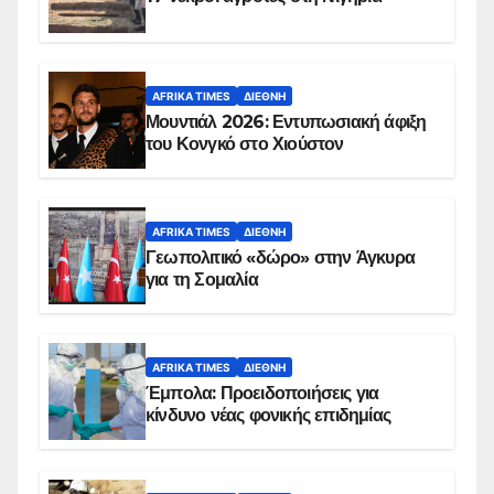
AFRIKA TIMES
ΔΙΕΘΝΉ
Μουντιάλ 2026: Εντυπωσιακή άφιξη
του Κονγκό στο Χιούστον
AFRIKA TIMES
ΔΙΕΘΝΉ
Γεωπολιτικό «δώρο» στην Άγκυρα
για τη Σομαλία
AFRIKA TIMES
ΔΙΕΘΝΉ
Έμπολα: Προειδοποιήσεις για
κίνδυνο νέας φονικής επιδημίας