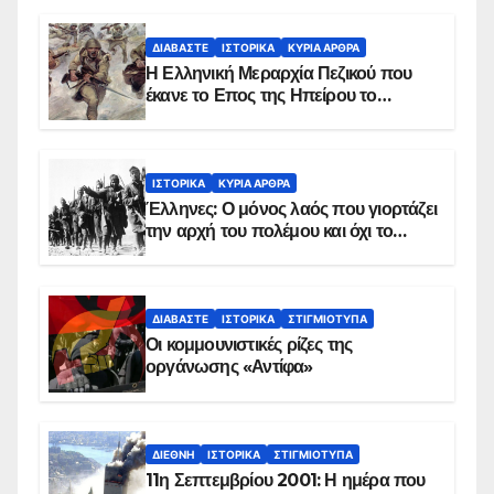
ΔΙΑΒΆΣΤΕ
ΙΣΤΟΡΙΚΆ
ΚΥΡΙΑ ΑΡΘΡΑ
Η Ελληνική Μεραρχία Πεζικού που
έκανε το Επος της Ηπείρου το
χειμώνα του 1940
ΙΣΤΟΡΙΚΆ
ΚΥΡΙΑ ΑΡΘΡΑ
Έλληνες: Ο μόνος λαός που γιορτάζει
την αρχή του πολέμου και όχι το
τέλος του
ΔΙΑΒΆΣΤΕ
ΙΣΤΟΡΙΚΆ
ΣΤΙΓΜΙΌΤΥΠΑ
Οι κομμουνιστικές ρίζες της
οργάνωσης «Αντίφα»
ΔΙΕΘΝΉ
ΙΣΤΟΡΙΚΆ
ΣΤΙΓΜΙΌΤΥΠΑ
11η Σεπτεμβρίου 2001: Η ημέρα που