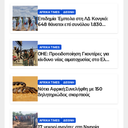
AFRIKA TIMES
ΔΙΕΘΝΉ
Επιδημία Έμπολα στη ΛΔ Κονγκό:
648 θάνατοι επί συνόλου 1.830
επιβεβαιωμένων κρουσμάτων
AFRIKA TIMES
ΟΗΕ: Προειδοποίηση Γκουτέρες για
κίνδυνο νέας αιματοχυσίας στο Ελ
Ομπέιντ του Σουδάν
AFRIKA TIMES
ΔΙΕΘΝΉ
Νότια Αφρική:Συνελήφθη με 150
δηλητηριώδεις σκορπιούς
AFRIKA TIMES
ΔΙΕΘΝΉ
17 νεκροί αγρότες στη Νιγηρία