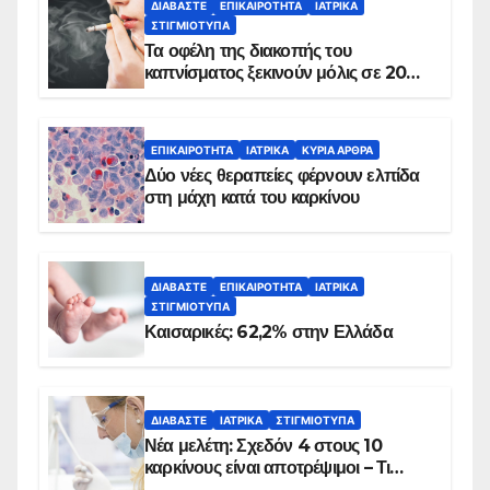
ΔΙΑΒΆΣΤΕ
ΕΠΙΚΑΙΡΌΤΗΤΑ
ΙΑΤΡΙΚΆ
ΣΤΙΓΜΙΌΤΥΠΑ
Τα οφέλη της διακοπής του
καπνίσματος ξεκινούν μόλις σε 20
λεπτά
ΕΠΙΚΑΙΡΌΤΗΤΑ
ΙΑΤΡΙΚΆ
ΚΥΡΙΑ ΑΡΘΡΑ
Δύο νέες θεραπείες φέρνουν ελπίδα
στη μάχη κατά του καρκίνου
ΔΙΑΒΆΣΤΕ
ΕΠΙΚΑΙΡΌΤΗΤΑ
ΙΑΤΡΙΚΆ
ΣΤΙΓΜΙΌΤΥΠΑ
Καισαρικές: 62,2% στην Ελλάδα
ΔΙΑΒΆΣΤΕ
ΙΑΤΡΙΚΆ
ΣΤΙΓΜΙΌΤΥΠΑ
Νέα μελέτη: Σχεδόν 4 στους 10
καρκίνους είναι αποτρέψιμοι – Τι
δείχνουν τα στοιχεία