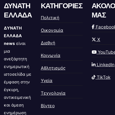
ΔΥΝΑΤΗ
ΚΑΤΗΓΟΡΙΕΣ
ΑΚΟΛΟ
ΕΛΛΑΔΑ
ΜΑΣ
Πολιτική
Faceboo
ΔΥΝΑΤΗ
Οικονομία
ΕΛΛΑΔΑ
X
Διεθνή
news
είναι
μια
YouTub
Κοινωνία
ανεξάρτητη
LinkedIn
ενημερωτική
Αθλητισμός
ιστοσελίδα με
TikTok
Υγεία
έμφαση στην
έγκυρη,
Τεχνολογία
αντικειμενική
και άμεση
Βίντεο
ενημέρωση