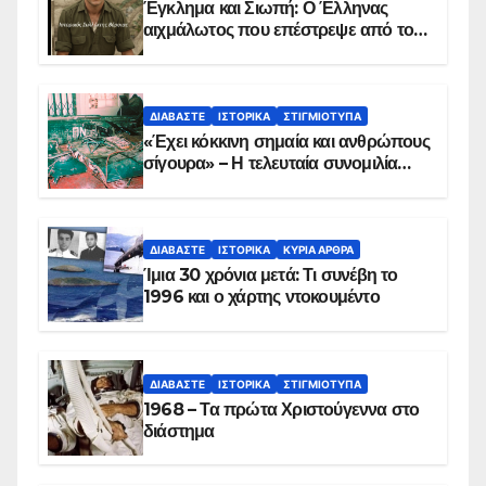
Έγκλημα και Σιωπή: Ο Έλληνας
αιχμάλωτος που επέστρεψε από το
Παραπέτασμα
ΔΙΑΒΆΣΤΕ
ΙΣΤΟΡΙΚΆ
ΣΤΙΓΜΙΌΤΥΠΑ
«Έχει κόκκινη σημαία και ανθρώπους
σίγουρα» – Η τελευταία συνομιλία
των ηρώων στα Ίμια, πριν τη
συντριβή του ελικοπτέρου
ΔΙΑΒΆΣΤΕ
ΙΣΤΟΡΙΚΆ
ΚΥΡΙΑ ΑΡΘΡΑ
Ίμια 30 χρόνια μετά: Τι συνέβη το
1996 και ο χάρτης ντοκουμέντο
ΔΙΑΒΆΣΤΕ
ΙΣΤΟΡΙΚΆ
ΣΤΙΓΜΙΌΤΥΠΑ
1968 – Τα πρώτα Χριστούγεννα στο
διάστημα