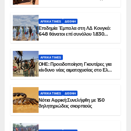
100 τζιχαντιστές
AFRIKA TIMES
ΔΙΕΘΝΉ
Επιδημία Έμπολα στη ΛΔ Κονγκό:
648 θάνατοι επί συνόλου 1.830
επιβεβαιωμένων κρουσμάτων
AFRIKA TIMES
ΟΗΕ: Προειδοποίηση Γκουτέρες για
κίνδυνο νέας αιματοχυσίας στο Ελ
Ομπέιντ του Σουδάν
AFRIKA TIMES
ΔΙΕΘΝΉ
Νότια Αφρική:Συνελήφθη με 150
δηλητηριώδεις σκορπιούς