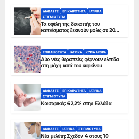
ΔΙΑΒΆΣΤΕ
ΕΠΙΚΑΙΡΌΤΗΤΑ
ΙΑΤΡΙΚΆ
ΣΤΙΓΜΙΌΤΥΠΑ
Τα οφέλη της διακοπής του
καπνίσματος ξεκινούν μόλις σε 20
λεπτά
ΕΠΙΚΑΙΡΌΤΗΤΑ
ΙΑΤΡΙΚΆ
ΚΥΡΙΑ ΑΡΘΡΑ
Δύο νέες θεραπείες φέρνουν ελπίδα
στη μάχη κατά του καρκίνου
ΔΙΑΒΆΣΤΕ
ΕΠΙΚΑΙΡΌΤΗΤΑ
ΙΑΤΡΙΚΆ
ΣΤΙΓΜΙΌΤΥΠΑ
Καισαρικές: 62,2% στην Ελλάδα
ΔΙΑΒΆΣΤΕ
ΙΑΤΡΙΚΆ
ΣΤΙΓΜΙΌΤΥΠΑ
Νέα μελέτη: Σχεδόν 4 στους 10