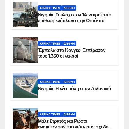
AFRIKA TIMES
ΔΙΕΘΝΉ
Νιγηρία: Τουλάχιστον 14 νεκροί από
επίθεση ενόπλων στην Οτούκπο
AFRIKA TIMES
ΔΙΕΘΝΉ
Έμπολα στο Κονγκό: Ξεπέρασαν
τους 1.350 οι νεκροί
AFRIKA TIMES
ΔΙΕΘΝΉ
Νιγηρία: Η νέα πόλη στον Ατλαντικό
AFRIKA TIMES
ΔΙΕΘΝΉ
Μάλι: Στρατός και Ρώσοι
ανακοίνωσαν ότι σκότωσαν σχεδόν