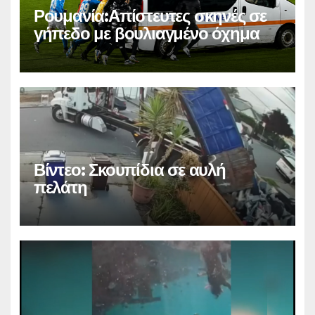
Ρουμανία:Απίστευτες σκηνές σε
γήπεδο με βουλιαγμένο όχημα
Βίντεο: Σκουπίδια σε αυλή
πελάτη