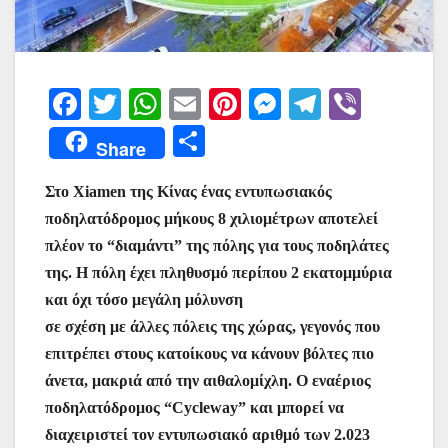
F
T
W
E
Pi
M
T
Vi
a
w
h
m
nt
e
el
b
Μ
Share
c
itt
at
ai
er
s
e
er
οι
e
er
s
l
e
s
gr
Στο Xiamen της Κίνας ένας εντυπωσιακός
ρ
ποδηλατόδρομος μήκους 8 χιλιομέτρων αποτελεί
b
A
st
e
a
α
πλέον το “διαμάντι” της πόλης για τους ποδηλάτες
o
p
n
m
σ
της. Η πόλη έχει πληθυσμό περίπου 2 εκατομμύρια
o
p
g
τε
και όχι τόσο μεγάλη μόλυνση
k
er
ίτ
σε σχέση με άλλες πόλεις της χώρας, γεγονός που
επιτρέπει στους κατοίκους να κάνουν βόλτες πιο
ε
άνετα, μακριά από την αιθαλομίχλη. Ο εναέριος
ποδηλατόδρομος “Cycleway” και μπορεί να
διαχειριστεί τον εντυπωσιακό αριθμό των 2.023