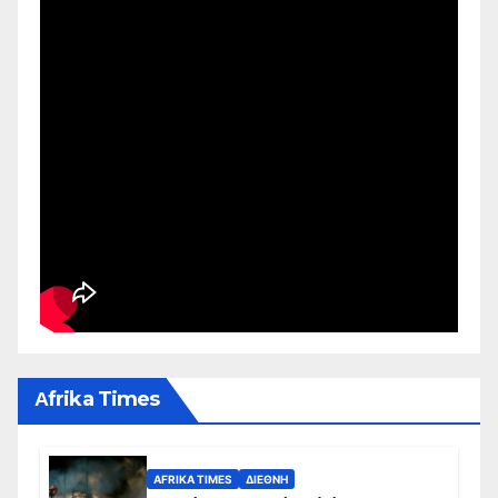
Αfrika Times
AFRIKA TIMES
ΔΙΕΘΝΉ