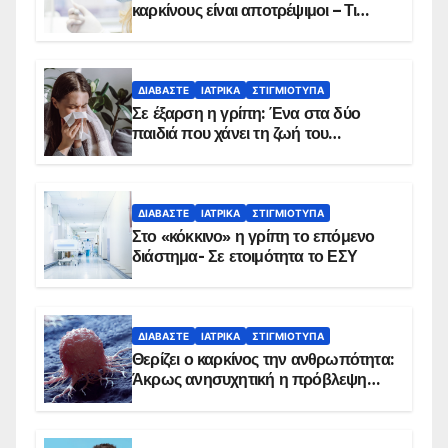
καρκίνους είναι αποτρέψιμοι – Τι
δείχνουν τα στοιχεία
ΔΙΑΒΆΣΤΕ
ΙΑΤΡΙΚΆ
ΣΤΙΓΜΙΌΤΥΠΑ
Σε έξαρση η γρίπη: Ένα στα δύο
παιδιά που χάνει τη ζωή του
αντιμετωπίζει υποκείμενο νόσημα –
Εμβολιασμό συνιστούν οι ειδικοί
ΔΙΑΒΆΣΤΕ
ΙΑΤΡΙΚΆ
ΣΤΙΓΜΙΌΤΥΠΑ
Στο «κόκκινο» η γρίπη το επόμενο
διάστημα- Σε ετοιμότητα το ΕΣΥ
ΔΙΑΒΆΣΤΕ
ΙΑΤΡΙΚΆ
ΣΤΙΓΜΙΌΤΥΠΑ
Θερίζει ο καρκίνος την ανθρωπότητα:
Άκρως ανησυχητική η πρόβλεψη…