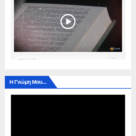
Η Γνώμη Μου…