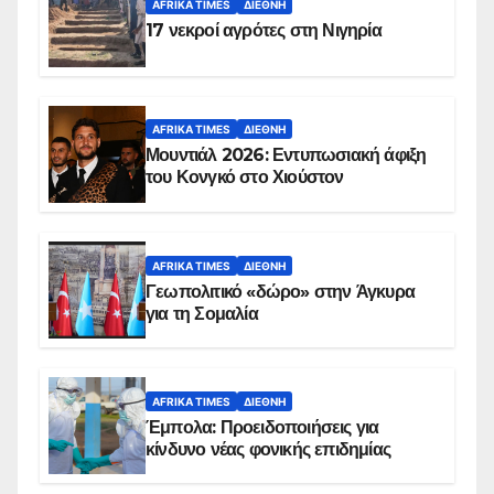
AFRIKA TIMES
ΔΙΕΘΝΉ
17 νεκροί αγρότες στη Νιγηρία
AFRIKA TIMES
ΔΙΕΘΝΉ
Μουντιάλ 2026: Εντυπωσιακή άφιξη
του Κονγκό στο Χιούστον
AFRIKA TIMES
ΔΙΕΘΝΉ
Γεωπολιτικό «δώρο» στην Άγκυρα
για τη Σομαλία
AFRIKA TIMES
ΔΙΕΘΝΉ
Έμπολα: Προειδοποιήσεις για
κίνδυνο νέας φονικής επιδημίας