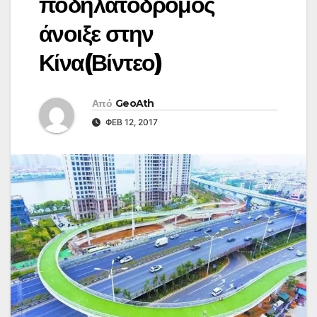
ποδηλατόδρομος
άνοιξε στην
Κίνα(Βίντεο)
Από
GeoAth
ΦΕΒ 12, 2017