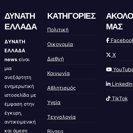
ΔΥΝΑΤΗ
ΚΑΤΗΓΟΡΙΕΣ
ΑΚΟΛΟ
ΕΛΛΑΔΑ
ΜΑΣ
Πολιτική
Faceboo
ΔΥΝΑΤΗ
Οικονομία
ΕΛΛΑΔΑ
X
Διεθνή
news
είναι
μια
YouTub
Κοινωνία
ανεξάρτητη
LinkedIn
ενημερωτική
Αθλητισμός
ιστοσελίδα με
TikTok
Υγεία
έμφαση στην
έγκυρη,
Τεχνολογία
αντικειμενική
και άμεση
Βίντεο