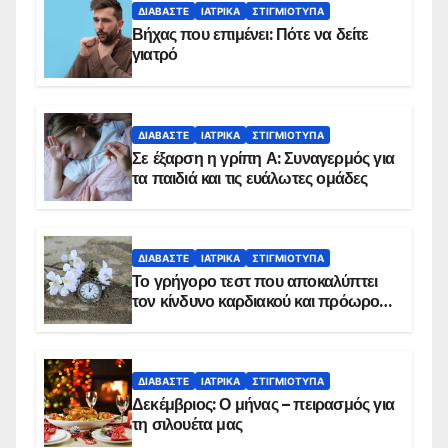
ΔΙΑΒΆΣΤΕ
ΙΑΤΡΙΚΆ
ΣΤΙΓΜΙΌΤΥΠΑ
Βήχας που επιμένει: Πότε να δείτε
γιατρό
ΔΙΑΒΆΣΤΕ
ΙΑΤΡΙΚΆ
ΣΤΙΓΜΙΌΤΥΠΑ
Σε έξαρση η γρίπη Α: Συναγερμός για
τα παιδιά και τις ευάλωτες ομάδες
ΔΙΑΒΆΣΤΕ
ΙΑΤΡΙΚΆ
ΣΤΙΓΜΙΌΤΥΠΑ
Το γρήγορο τεστ που αποκαλύπτει
τον κίνδυνο καρδιακού και πρόωρου
θανάτου
ΔΙΑΒΆΣΤΕ
ΙΑΤΡΙΚΆ
ΣΤΙΓΜΙΌΤΥΠΑ
Δεκέμβριος: Ο μήνας – πειρασμός για
τη σιλουέτα μας