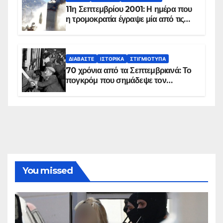
11η Σεπτεμβρίου 2001: Η ημέρα που
η τρομοκρατία έγραψε μία από τις
πιο μαύρες σελίδες στην ιστορία του
πλανήτη
ΔΙΑΒΆΣΤΕ
ΙΣΤΟΡΙΚΆ
ΣΤΙΓΜΙΌΤΥΠΑ
70 χρόνια από τα Σεπτεμβριανά: Το
πογκρόμ που σημάδεψε τον
ελληνισμό της Κωνσταντινούπολης
You missed