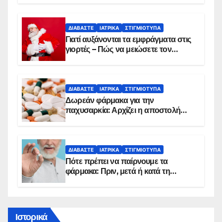
ΔΙΑΒΆΣΤΕ
ΙΑΤΡΙΚΆ
ΣΤΙΓΜΙΌΤΥΠΑ
Γιατί αυξάνονται τα εμφράγματα στις
γιορτές – Πώς να μειώσετε τον
κίνδυνο, σύμφωνα με καρδιολόγο
ΔΙΑΒΆΣΤΕ
ΙΑΤΡΙΚΆ
ΣΤΙΓΜΙΌΤΥΠΑ
Δωρεάν φάρμακα για την
παχυσαρκία: Αρχίζει η αποστολή
sms για τους δικαιούχους – Οι
προϋποθέσεις ένταξης στο
πρόγραμμα
ΔΙΑΒΆΣΤΕ
ΙΑΤΡΙΚΆ
ΣΤΙΓΜΙΌΤΥΠΑ
Πότε πρέπει να παίρνουμε τα
φάρμακα: Πριν, μετά ή κατά τη
διάρκεια του φαγητού;
Ιστορικά