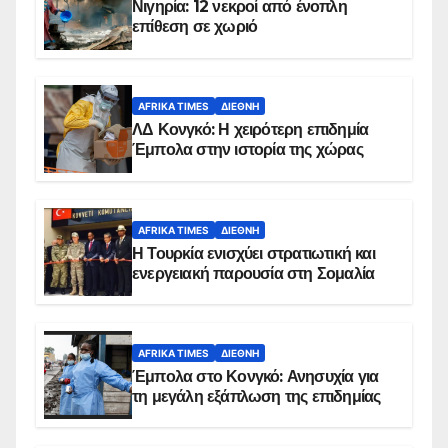
Νιγηρία: 12 νεκροί από ένοπλη
επίθεση σε χωριό
AFRIKA TIMES
ΔΙΕΘΝΉ
ΛΔ Κονγκό: Η χειρότερη επιδημία
Έμπολα στην ιστορία της χώρας
AFRIKA TIMES
ΔΙΕΘΝΉ
Η Τουρκία ενισχύει στρατιωτική και
ενεργειακή παρουσία στη Σομαλία
AFRIKA TIMES
ΔΙΕΘΝΉ
Έμπολα στο Κονγκό: Ανησυχία για
τη μεγάλη εξάπλωση της επιδημίας