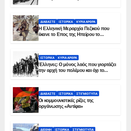
παρασκήνιο
ΔΙΑΒΆΣΤΕ
ΙΣΤΟΡΙΚΆ
ΚΥΡΙΑ ΑΡΘΡΑ
Η Ελληνική Μεραρχία Πεζικού που
έκανε το Επος της Ηπείρου το
χειμώνα του 1940
ΙΣΤΟΡΙΚΆ
ΚΥΡΙΑ ΑΡΘΡΑ
Έλληνες: Ο μόνος λαός που γιορτάζει
την αρχή του πολέμου και όχι το
τέλος του
ΔΙΑΒΆΣΤΕ
ΙΣΤΟΡΙΚΆ
ΣΤΙΓΜΙΌΤΥΠΑ
Οι κομμουνιστικές ρίζες της
οργάνωσης «Αντίφα»
ΔΙΕΘΝΉ
ΙΣΤΟΡΙΚΆ
ΣΤΙΓΜΙΌΤΥΠΑ