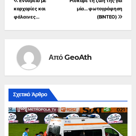
Πλοήγηση
Ενυδρείο με
Ρίσκαρε τη ζωή της για
καρχαρίες και
μία… φωτογράφηση
άρθρων
φάλαινες…
(BINTEO)
Από
GeoAth
Σχετικό Άρθρο