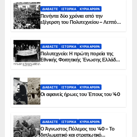
ΔΙΑΒΆΣΤΕ
ΙΣΤΟΡΙΚΆ
ΚΥΡΙΑ ΑΡΘΡΑ
Πενήντα δύο χρόνια από την
εξέγερση του Πολυτεχνείου – Λεπτό
προς λεπτό η εισβολή – ΦΩΤΟ και
ΒΙΝΤΕΟ
ΔΙΑΒΆΣΤΕ
ΙΣΤΟΡΙΚΆ
ΚΥΡΙΑ ΑΡΘΡΑ
Πολυτεχνείο: Η πρώτη πορεία της
Εθνικής Φοιτητικής Ένωσης Ελλάδος
στις 17 Νοεμβρίου 1975 με την
αιματοβαμμένη σημαία
ΔΙΑΒΆΣΤΕ
ΙΣΤΟΡΙΚΆ
ΚΥΡΙΑ ΑΡΘΡΑ
Οι αφανείς ήρωες του Έπους του ’40
ΔΙΑΒΆΣΤΕ
ΙΣΤΟΡΙΚΆ
ΚΥΡΙΑ ΑΡΘΡΑ
Ο Άγνωστος Πόλεμος του ’40 – Το
διπλωματικό και στρατιωτικό