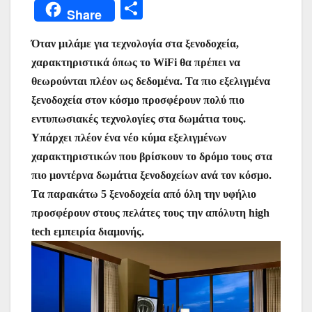
a
w
h
m
nt
e
el
b
Μ
Share
c
itt
at
ai
er
s
e
er
οι
e
er
s
l
e
s
gr
Όταν μιλάμε για τεχνολογία στα ξενοδοχεία,
ρ
χαρακτηριστικά όπως το WiFi θα πρέπει να
b
A
st
e
a
α
θεωρούνται πλέον ως δεδομένα. Τα πιο εξελιγμένα
o
p
n
m
σ
ξενοδοχεία στον κόσμο προσφέρουν πολύ πιο
o
p
g
τε
εντυπωσιακές τεχνολογίες στα δωμάτια τους.
k
er
ίτ
Υπάρχει πλέον ένα νέο κύμα εξελιγμένων
χαρακτηριστικών που βρίσκουν το δρόμο τους στα
ε
πιο μοντέρνα δωμάτια ξενοδοχείων ανά τον κόσμο.
Τα παρακάτω 5 ξενοδοχεία από όλη την υφήλιο
προσφέρουν στους πελάτες τους την απόλυτη high
tech εμπειρία διαμονής.