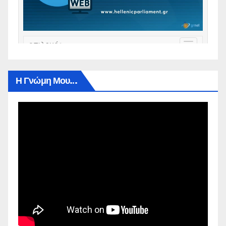
Η Γνώμη Μου…