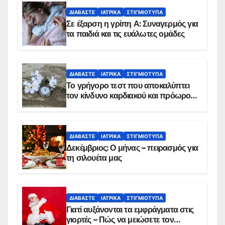
ΔΙΑΒΆΣΤΕ
ΙΑΤΡΙΚΆ
ΣΤΙΓΜΙΌΤΥΠΑ
Σε έξαρση η γρίπη Α: Συναγερμός για
τα παιδιά και τις ευάλωτες ομάδες
ΔΙΑΒΆΣΤΕ
ΙΑΤΡΙΚΆ
ΣΤΙΓΜΙΌΤΥΠΑ
Το γρήγορο τεστ που αποκαλύπτει
τον κίνδυνο καρδιακού και πρόωρου
θανάτου
ΔΙΑΒΆΣΤΕ
ΙΑΤΡΙΚΆ
ΣΤΙΓΜΙΌΤΥΠΑ
Δεκέμβριος: Ο μήνας – πειρασμός για
τη σιλουέτα μας
ΔΙΑΒΆΣΤΕ
ΙΑΤΡΙΚΆ
ΣΤΙΓΜΙΌΤΥΠΑ
Γιατί αυξάνονται τα εμφράγματα στις
γιορτές – Πώς να μειώσετε τον