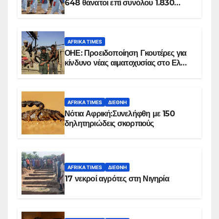
648 θάνατοι επί συνόλου 1.830
επιβεβαιωμένων κρουσμάτων
AFRIKA TIMES
ΟΗΕ: Προειδοποίηση Γκουτέρες για
κίνδυνο νέας αιματοχυσίας στο Ελ
Ομπέιντ του Σουδάν
AFRIKA TIMES
ΔΙΕΘΝΉ
Νότια Αφρική:Συνελήφθη με 150
δηλητηριώδεις σκορπιούς
AFRIKA TIMES
ΔΙΕΘΝΉ
17 νεκροί αγρότες στη Νιγηρία