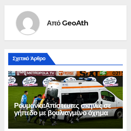
Από
GeoAth
Σχετικό Άρθρο
Ρουμανία:Απίστευτες σκηνές σε
γήπεδο με βουλιαγμένο όχημα