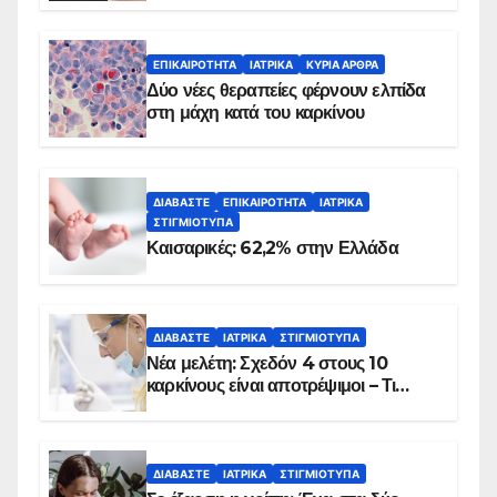
λεπτά
ΕΠΙΚΑΙΡΌΤΗΤΑ
ΙΑΤΡΙΚΆ
ΚΥΡΙΑ ΑΡΘΡΑ
Δύο νέες θεραπείες φέρνουν ελπίδα
στη μάχη κατά του καρκίνου
ΔΙΑΒΆΣΤΕ
ΕΠΙΚΑΙΡΌΤΗΤΑ
ΙΑΤΡΙΚΆ
ΣΤΙΓΜΙΌΤΥΠΑ
Καισαρικές: 62,2% στην Ελλάδα
ΔΙΑΒΆΣΤΕ
ΙΑΤΡΙΚΆ
ΣΤΙΓΜΙΌΤΥΠΑ
Νέα μελέτη: Σχεδόν 4 στους 10
καρκίνους είναι αποτρέψιμοι – Τι
δείχνουν τα στοιχεία
ΔΙΑΒΆΣΤΕ
ΙΑΤΡΙΚΆ
ΣΤΙΓΜΙΌΤΥΠΑ