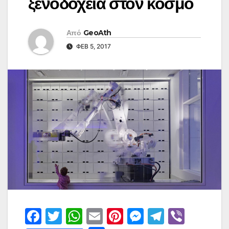
ξενοδοχεία στον κόσμο
Από
GeoAth
ΦΕΒ 5, 2017
F
T
W
E
Pi
M
T
Vi