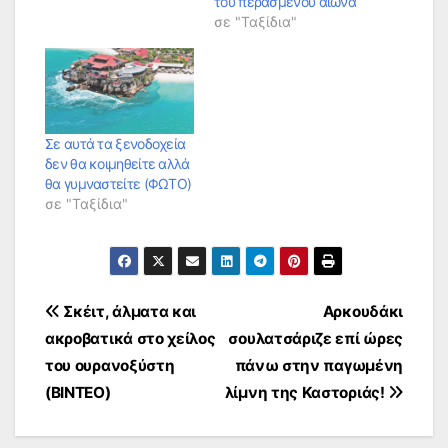
του περασμένου αιώνα
σε "Ταξίδια"
Σε αυτά τα ξενοδοχεία
δεν θα κοιμηθείτε αλλά
θα γυμναστείτε (ΦΩΤΟ)
σε "Ταξίδια"
Πλοήγηση
Σκέιτ, άλματα και
Αρκουδάκι
ακροβατικά στο χείλος
σουλατσάριζε επί ώρες
άρθρων
του ουρανοξύστη
πάνω στην παγωμένη
(ΒΙΝΤΕΟ)
λίμνη της Καστοριάς!