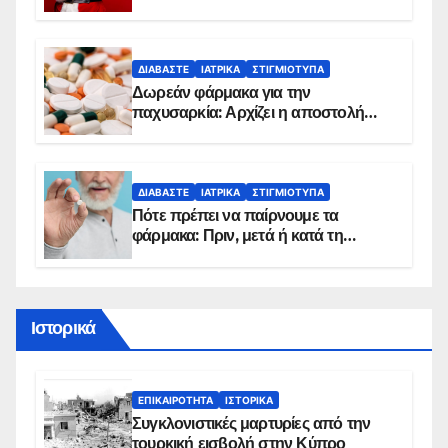
κίνδυνο, σύμφωνα με καρδιολόγο
ΔΙΑΒΆΣΤΕ
ΙΑΤΡΙΚΆ
ΣΤΙΓΜΙΌΤΥΠΑ
Δωρεάν φάρμακα για την
παχυσαρκία: Αρχίζει η αποστολή
sms για τους δικαιούχους – Οι
προϋποθέσεις ένταξης στο
πρόγραμμα
ΔΙΑΒΆΣΤΕ
ΙΑΤΡΙΚΆ
ΣΤΙΓΜΙΌΤΥΠΑ
Πότε πρέπει να παίρνουμε τα
φάρμακα: Πριν, μετά ή κατά τη
διάρκεια του φαγητού;
Ιστορικά
ΕΠΙΚΑΙΡΌΤΗΤΑ
ΙΣΤΟΡΙΚΆ
Συγκλονιστικές μαρτυρίες από την
τουρκική εισβολή στην Κύπρο