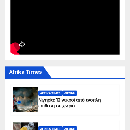
Αfrika Times
AFRIKA TIMES
ΔΙΕΘΝΉ
Νιγηρία: 12 νεκροί από ένοπλη
επίθεση σε χωριό
AFRIKA TIMES
ΔΙΕΘΝΉ