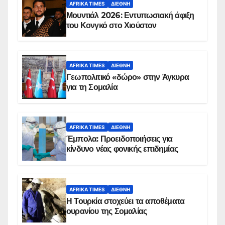
AFRIKA TIMES
ΔΙΕΘΝΉ
Μουντιάλ 2026: Εντυπωσιακή άφιξη
του Κονγκό στο Χιούστον
AFRIKA TIMES
ΔΙΕΘΝΉ
Γεωπολιτικό «δώρο» στην Άγκυρα
για τη Σομαλία
AFRIKA TIMES
ΔΙΕΘΝΉ
Έμπολα: Προειδοποιήσεις για
κίνδυνο νέας φονικής επιδημίας
AFRIKA TIMES
ΔΙΕΘΝΉ
Η Τουρκία στοχεύει τα αποθέματα
ουρανίου της Σομαλίας